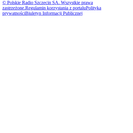
© Polskie Radio Szczecin SA. Wszystkie prawa
zastrzeżone.
Regulamin korzystania z portalu
Polityka
prywatności
Biuletyn Informacji Publicznej