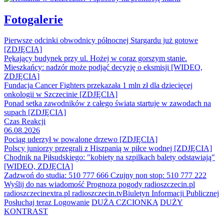
Fotogalerie
Pierwsze odcinki obwodnicy północnej Stargardu już gotowe
[ZDJĘCIA]
Pękający budynek przy ul. Hożej w coraz gorszym stanie.
Mieszkańcy: nadzór może podjąć decyzję o eksmisji [WIDEO,
ZDJĘCIA]
Fundacja Cancer Fighters przekazała 1 mln zł dla dziecięcej
onkologii w Szczecinie [ZDJĘCIA]
Ponad setka zawodników z całego świata startuje w zawodach na
supach [ZDJĘCIA]
Czas Reakcji
06.08.2026
Pociąg uderzył w powalone drzewo [ZDJĘCIA]
Polscy juniorzy przegrali z Hiszpanią w piłce wodnej [ZDJĘCIA]
Chodnik na Piłsudskiego: "kobiety na szpilkach balety odstawiają"
[WIDEO, ZDJĘCIA]
Zadzwoń do studia: 510 777 666
Czujny non stop: 510 777 222
Wyślij do nas wiadomość
Prognoza pogody
radioszczecin.pl
radioszczecinextra.pl
radioszczecin.tv
Biuletyn Informacji Publicznej
Posłuchaj teraz
Logowanie
DUŻA CZCIONKA
DUŻY
KONTRAST