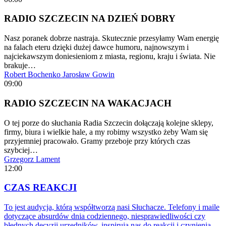
RADIO SZCZECIN NA DZIEŃ DOBRY
Nasz poranek dobrze nastraja. Skutecznie przesyłamy Wam energię
na falach eteru dzięki dużej dawce humoru, najnowszym i
najciekawszym doniesieniom z miasta, regionu, kraju i świata. Nie
brakuje…
Robert Bochenko
Jarosław Gowin
09:00
RADIO SZCZECIN NA WAKACJACH
O tej porze do słuchania Radia Szczecin dołączają kolejne sklepy,
firmy, biura i wielkie hale, a my robimy wszystko żeby Wam się
przyjemniej pracowało. Gramy przeboje przy których czas
szybciej…
Grzegorz Lament
12:00
CZAS REAKCJI
To jest audycja, którą współtworzą nasi Słuchacze. Telefony i maile
dotyczące absurdów dnia codziennego, niesprawiedliwości czy
błędnych decyzji urzędników, inspirują nas do reakcji i czynienia…