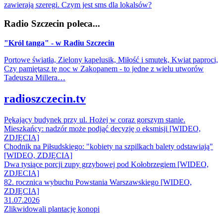
zawierają szeregi. Czym jest sms dla lokalsów?
Radio Szczecin poleca...
"Król tanga" - w Radiu Szczecin
Portowe światła, Zielony kapelusik, Miłość i smutek, Kwiat paproci,
Czy pamiętasz tę noc w Zakopanem - to jedne z wielu utworów
Tadeusza Millera…
radioszczecin.tv
Pękający budynek przy ul. Hożej w coraz gorszym stanie.
Mieszkańcy: nadzór może podjąć decyzję o eksmisji [WIDEO,
ZDJĘCIA]
Chodnik na Piłsudskiego: "kobiety na szpilkach balety odstawiają"
[WIDEO, ZDJĘCIA]
Dwa tysiące porcji zupy grzybowej pod Kołobrzegiem [WIDEO,
ZDJECIA]
82. rocznica wybuchu Powstania Warszawskiego [WIDEO,
ZDJĘCIA]
31.07.2026
Zlikwidowali plantację konopi