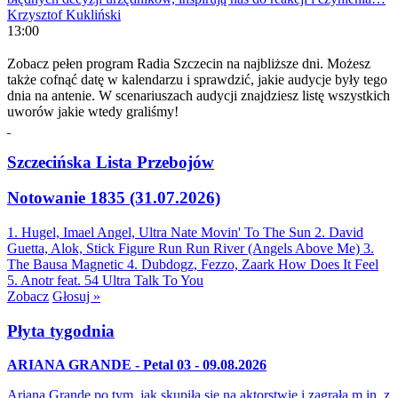
Krzysztof Kukliński
13:00
Zobacz pełen program Radia Szczecin na najbliższe dni. Możesz
także cofnąć datę w kalendarzu i sprawdzić, jakie audycje były tego
dnia na antenie. W scenariuszach audycji znajdziesz listę wszystkich
uworów jakie wtedy graliśmy!
Szczecińska Lista Przebojów
Notowanie 1835 (31.07.2026)
1. Hugel, Imael Angel, Ultra Nate
Movin' To The Sun
2. David
Guetta, Alok, Stick Figure
Run Run River (Angels Above Me)
3.
The Bausa
Magnetic
4. Dubdogz, Fezzo, Zaark
How Does It Feel
5. Anotr feat. 54 Ultra
Talk To You
Zobacz
Głosuj »
Płyta tygodnia
ARIANA GRANDE - Petal 03 - 09.08.2026
Ariana Grande po tym, jak skupiła się na aktorstwie i zagrała m.in. z