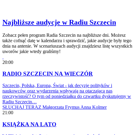
Najbliższe audycje w Radiu Szczecin
Zobacz pełen program Radia Szczecin na najbliższe dni. Możesz
także cofnąć datę w kalendarzu i sprawdzić, jakie audycje były tego
dnia na antenie. W scenariuszach audycji znajdziesz listę wszystkich
uworów jakie wtedy graliśmy!
20:00
RADIO SZCZECIN NA WIECZÓR
Szczecin, Polska, Europa, Świat - jak decyzje polityków i
naukowców oraz wydarzenia wpływają na otaczającą nas
rzeczywistość? O tym od poniedziałku do czwartku dyskutujemy w
Radiu Szczecin…
SŁUCHAJ TERAZ
Małgorzata Frymus
Anna Kolmer
21:00
KSIĄŻKA NA LATO