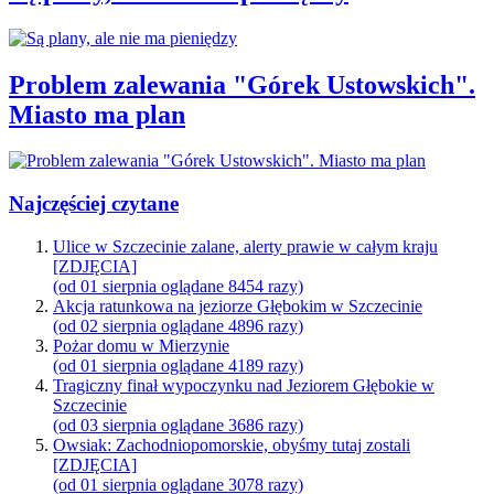
Problem zalewania "Górek Ustowskich".
Miasto ma plan
Najczęściej czytane
Ulice w Szczecinie zalane, alerty prawie w całym kraju
[ZDJĘCIA]
(od 01 sierpnia oglądane 8454 razy)
Akcja ratunkowa na jeziorze Głębokim w Szczecinie
(od 02 sierpnia oglądane 4896 razy)
Pożar domu w Mierzynie
(od 01 sierpnia oglądane 4189 razy)
Tragiczny finał wypoczynku nad Jeziorem Głębokie w
Szczecinie
(od 03 sierpnia oglądane 3686 razy)
Owsiak: Zachodniopomorskie, obyśmy tutaj zostali
[ZDJĘCIA]
(od 01 sierpnia oglądane 3078 razy)