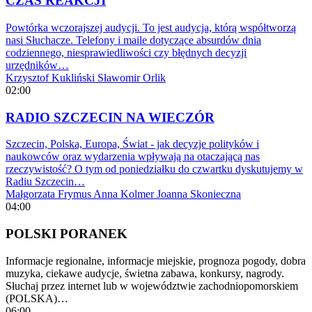
CZAS REAKCJI
Powtórka wczorajszej audycji. To jest audycja, którą współtworzą
nasi Słuchacze. Telefony i maile dotyczące absurdów dnia
codziennego, niesprawiedliwości czy błędnych decyzji
urzędników…
Krzysztof Kukliński
Sławomir Orlik
02:00
RADIO SZCZECIN NA WIECZÓR
Szczecin, Polska, Europa, Świat - jak decyzje polityków i
naukowców oraz wydarzenia wpływają na otaczającą nas
rzeczywistość? O tym od poniedziałku do czwartku dyskutujemy w
Radiu Szczecin…
Małgorzata Frymus
Anna Kolmer
Joanna Skonieczna
04:00
POLSKI PORANEK
Informacje regionalne, informacje miejskie, prognoza pogody, dobra
muzyka, ciekawe audycje, świetna zabawa, konkursy, nagrody.
Słuchaj przez internet lub w województwie zachodniopomorskiem
(POLSKA)…
06:00