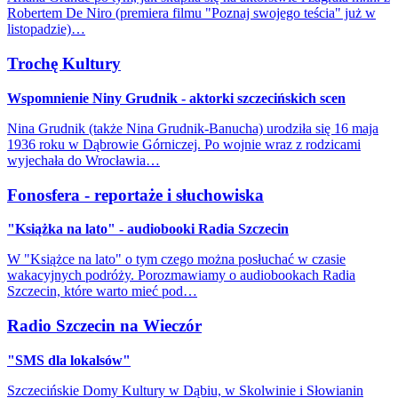
Robertem De Niro (premiera filmu "Poznaj swojego teścia" już w
listopadzie)…
Trochę Kultury
Wspomnienie Niny Grudnik - aktorki szczecińskich scen
Nina Grudnik (także Nina Grudnik-Banucha) urodziła się 16 maja
1936 roku w Dąbrowie Górniczej. Po wojnie wraz z rodzicami
wyjechała do Wrocławia…
Fonosfera - reportaże i słuchowiska
"Książka na lato" - audiobooki Radia Szczecin
W "Książce na lato" o tym czego można posłuchać w czasie
wakacyjnych podróży. Porozmawiamy o audiobookach Radia
Szczecin, które warto mieć pod…
Radio Szczecin na Wieczór
"SMS dla lokalsów"
Szczecińskie Domy Kultury w Dąbiu, w Skolwinie i Słowianin