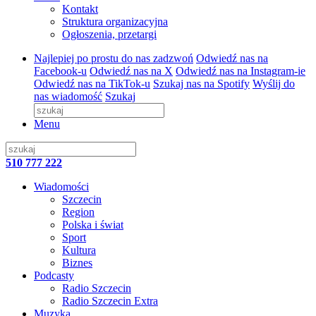
Kontakt
Struktura organizacyjna
Ogłoszenia, przetargi
Najlepiej po prostu do nas zadzwoń
Odwiedź nas na
Facebook-u
Odwiedź nas na X
Odwiedź nas na Instagram-ie
Odwiedź nas na TikTok-u
Szukaj nas na Spotify
Wyślij do
nas wiadomość
Szukaj
Menu
510 777 222
Wiadomości
Szczecin
Region
Polska i świat
Sport
Kultura
Biznes
Podcasty
Radio Szczecin
Radio Szczecin Extra
Muzyka