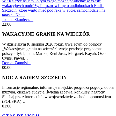
W "Książce na lato" o tym czego można posłuchać w czasie
wakacyjnych podróży. Porozmawiamy o audiobookach Radia
Szczecin, które warto mieć pod ręką w aucie, samochodzie i na
tarasie. Na…
Joanna Skonieczna
22:00
WAKACYJNE GRANIE NA WIECZÓR
W dzisiejszym (6 sierpnia 2026 roku), trwającym do północy
„Wakacyjnym graniu na wieczór” swoje przeboje przypomną
polscy artyści, m.in. Marika, Reni Jusis, Margaret, Kayah, Oskar
Cyms, Paweł…
Dorota Zamolska
00:00
NOC Z RADIEM SZCZECIN
Informacje regionalne, informacje miejskie, prognoza pogody, dobra
muzyka, ciekawe audycje, świetna zabawa, konkursy, nagrody.
Słuchaj przez internet lub w województwie zachodniopomorskiem
(POLSKA)…
01:00