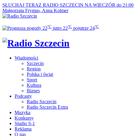
SŁUCHAJ TERAZ
RADIO SZCZECIN NA WIECZÓR do 21:00
Małgorzata Frymus, Anna Kolmer
°C
°C
°C
22
jutro
22
pojutrze
24
Wiadomości
Szczecin
Region
Polska i świat
Sport
Kultura
Biznes
Podcasty
Radio Szczecin
Radio Szczecin Extra
Muzyka
Konkursy
Studio S-1
Reklama
O nas