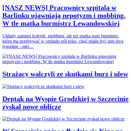
[NASZ NEWS] Pracownicy szpitala w
Barlinku ujawniają nepotyzm i mobbing.
W tle matka burmistrz Lewandowskiej
Układy zamiast kolejek, mobbing, ale też matka pani burmistrz,
która ma przebywać w szpitalu pół roku, choć miała być tam dwa
tygodnie - taki…
Strażacy walczyli ze skutkami burz i ulew
Deptak na Wyspie Grodzkiej w Szczecinie
zyskał nowe oblicze