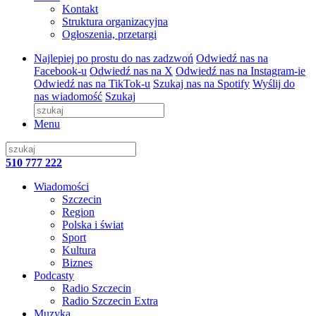
Kontakt
Struktura organizacyjna
Ogłoszenia, przetargi
Najlepiej po prostu do nas zadzwoń
Odwiedź nas na
Facebook-u
Odwiedź nas na X
Odwiedź nas na Instagram-ie
Odwiedź nas na TikTok-u
Szukaj nas na Spotify
Wyślij do
nas wiadomość
Szukaj
Menu
510 777 222
Wiadomości
Szczecin
Region
Polska i świat
Sport
Kultura
Biznes
Podcasty
Radio Szczecin
Radio Szczecin Extra
Muzyka