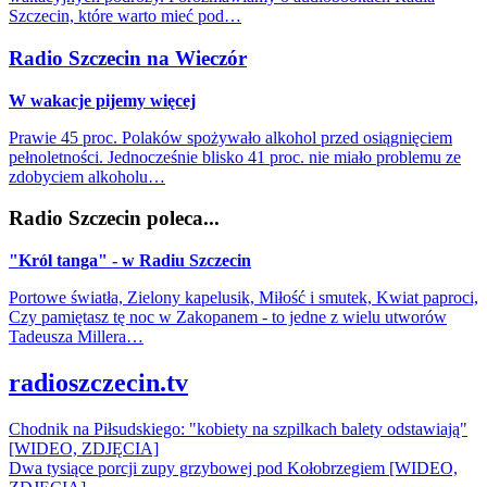
Szczecin, które warto mieć pod…
Radio Szczecin na Wieczór
W wakacje pijemy więcej
Prawie 45 proc. Polaków spożywało alkohol przed osiągnięciem
pełnoletności. Jednocześnie blisko 41 proc. nie miało problemu ze
zdobyciem alkoholu…
Radio Szczecin poleca...
"Król tanga" - w Radiu Szczecin
Portowe światła, Zielony kapelusik, Miłość i smutek, Kwiat paproci,
Czy pamiętasz tę noc w Zakopanem - to jedne z wielu utworów
Tadeusza Millera…
radioszczecin.tv
Chodnik na Piłsudskiego: "kobiety na szpilkach balety odstawiają"
[WIDEO, ZDJĘCIA]
Dwa tysiące porcji zupy grzybowej pod Kołobrzegiem [WIDEO,