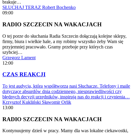
brakuje…
SŁUCHAJ TERAZ
Robert Bochenko
09:00
RADIO SZCZECIN NA WAKACJACH
O tej porze do słuchania Radia Szczecin dołączają kolejne sklepy,
firmy, biura i wielkie hale, a my robimy wszystko żeby Wam się
przyjemniej pracowało. Gramy przeboje przy których czas
szybciej…
Grzegorz Lament
12:00
CZAS REAKCJI
To jest audycja, którą współtworzą nasi Słuchacze. Telefony i maile
dotyczące absurdów dnia codziennego, niesprawiedliwości czy
błędnych decyzji urzędników, inspirują nas do reakcji i czynienia…
Krzysztof Kukliński
Sławomir Orlik
13:00
RADIO SZCZECIN NA WAKACJACH
Kontynuujemy dzień w pracy. Mamy dla was lokalne ciekawostki,