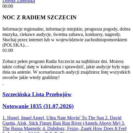
Dorota Zamolska
00:00
NOC Z RADIEM SZCZECIN
Informacje regionalne, informacje miejskie, prognoza pogody, dobra
muzyka, ciekawe audycje, świetna zabawa, konkursy, nagrody.
Słuchaj przez internet lub w województwie zachodniopomorskiem
(POLSKA)…
01:00
Zobacz pełen program Radia Szczecin na najbliższe dni. Możesz
także cofnąć datę w kalendarzu i sprawdzić, jakie audycje były tego
dnia na antenie. W scenariuszach audycji znajdziesz listę wszystkich
uworów jakie wtedy graliśmy!
Szczecińska Lista Przebojów
Notowanie 1835 (31.07.2026)
1. Hugel, Imael Angel, Ultra Nate
Movin' To The Sun
2. David
Guetta, Alok, Stick Figure
Run Run River (Angels Above Me)
3.
The Bausa
Magnetic
4. Dubdogz, Fezzo, Zaark
How Does It Feel