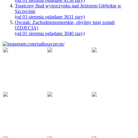
(od 01 sierpnia oglądane 4138 razy)
Tragiczny finał wypoczynku nad Jeziorem Głębokie w
Szczecinie
(od 03 sierpnia oglądane 3631 razy)
Owsiak: Zachodniopomorskie, obyśmy tutaj zostali
[ZDJĘCIA]
(od 01 sierpnia oglądane 3040 razy)