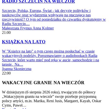
RADIO SZCZECIN NA WIECZÓR
Szczecin, Polska, Europa, Świat - jak decyzje polityków i
naukowców oraz wydarzenia wpływają na otaczającą nas
rzeczywistość? O tym od poniedziałku do czwartku dyskutujemy w
Radiu Szczecin…
Małgorzata Frymus
Anna Kolmer
21:00
KSIĄŻKA NA LATO
W "Książce na lato" o tym czego można posłuchać w czasie
wakacyjnych podróży. Porozmawiamy o audiobookach Radia
Szczecin, które warto mieć pod ręką w aucie, samochodzie i na
tarasie. Na…
Joanna Skonieczna
22:00
WAKACYJNE GRANIE NA WIECZÓR
W dzisiejszym (6 sierpnia 2026 roku), trwającym do północy
„Wakacyjnym graniu na wieczór” swoje przeboje przypomną
polscy artyści, m.in. Marika, Reni Jusis, Margaret, Kayah, Oskar
Cyms, Paweł…