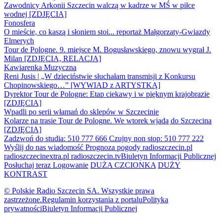
Zawodnicy Arkonii Szczecin walczą w kadrze w MŚ w piłce
wodnej [ZDJĘCIA]
Fonosfera
O mieście, co kaszą i słoniem stoi... reportaż Małgorzaty-Gwiazdy
Elmerych
Tour de Pologne. 9. miejsce M. Bogusławskiego, znowu wygrał J.
Milan [ZDJĘCIA, RELACJA]
Kawiarenka Muzyczna
Reni Jusis | „W dzieciństwie słuchałam transmisji z Konkursu
Chopinowskiego…” [WYWIAD z ARTYSTKĄ]
Dyrektor Tour de Pologne: Etap ciekawy i w pięknym krajobrazie
[ZDJĘCIA]
Wpadli po serii włamań do sklepów w Szczecinie
Kolarze na trasie Tour de Pologne. We wtorek wjadą do Szczecina
[ZDJĘCIA]
Zadzwoń do studia: 510 777 666
Czujny non stop: 510 777 222
Wyślij do nas wiadomość
Prognoza pogody
radioszczecin.pl
radioszczecinextra.pl
radioszczecin.tv
Biuletyn Informacji Publicznej
Posłuchaj teraz
Logowanie
DUŻA CZCIONKA
DUŻY
KONTRAST
© Polskie Radio Szczecin SA. Wszystkie prawa
zastrzeżone.
Regulamin korzystania z portalu
Polityka
prywatności
Biuletyn Informacji Publicznej