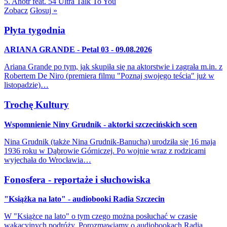
5. Anotr feat. 54 Ultra
Talk To You
Zobacz
Głosuj »
Płyta tygodnia
ARIANA GRANDE - Petal 03 - 09.08.2026
Ariana Grande po tym, jak skupiła się na aktorstwie i zagrała m.in. z
Robertem De Niro (premiera filmu "Poznaj swojego teścia" już w
listopadzie)…
Trochę Kultury
Wspomnienie Niny Grudnik - aktorki szczecińskich scen
Nina Grudnik (także Nina Grudnik-Banucha) urodziła się 16 maja
1936 roku w Dąbrowie Górniczej. Po wojnie wraz z rodzicami
wyjechała do Wrocławia…
Fonosfera - reportaże i słuchowiska
"Książka na lato" - audiobooki Radia Szczecin
W "Książce na lato" o tym czego można posłuchać w czasie
wakacyjnych podróży. Porozmawiamy o audiobookach Radia