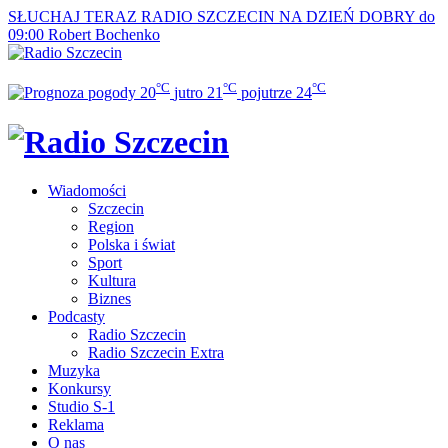
SŁUCHAJ TERAZ
RADIO SZCZECIN NA DZIEŃ DOBRY do
09:00
Robert Bochenko
°C
°C
°C
20
jutro
21
pojutrze
24
Wiadomości
Szczecin
Region
Polska i świat
Sport
Kultura
Biznes
Podcasty
Radio Szczecin
Radio Szczecin Extra
Muzyka
Konkursy
Studio S-1
Reklama
O nas