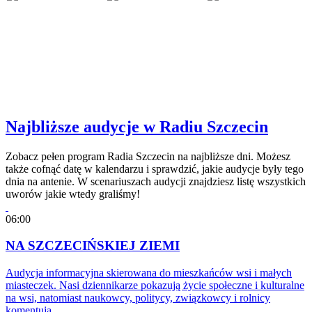
Najbliższe audycje w Radiu Szczecin
Zobacz pełen program Radia Szczecin na najbliższe dni. Możesz
także cofnąć datę w kalendarzu i sprawdzić, jakie audycje były tego
dnia na antenie. W scenariuszach audycji znajdziesz listę wszystkich
uworów jakie wtedy graliśmy!
06:00
NA SZCZECIŃSKIEJ ZIEMI
Audycja informacyjna skierowana do mieszkańców wsi i małych
miasteczek. Nasi dziennikarze pokazują życie społeczne i kulturalne
na wsi, natomiast naukowcy, politycy, związkowcy i rolnicy
komentują…