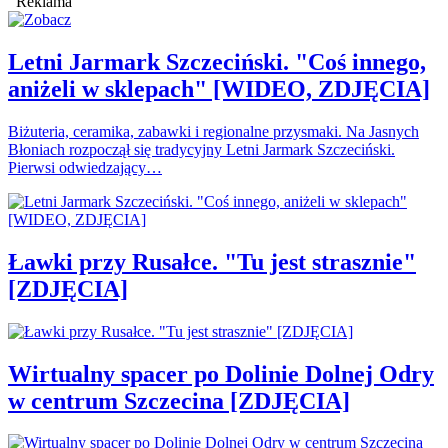
Reklama
Letni Jarmark Szczeciński. "Coś innego,
aniżeli w sklepach" [WIDEO, ZDJĘCIA]
Biżuteria, ceramika, zabawki i regionalne przysmaki. Na Jasnych
Błoniach rozpoczął się tradycyjny Letni Jarmark Szczeciński.
Pierwsi odwiedzający…
Ławki przy Rusałce. "Tu jest strasznie"
[ZDJĘCIA]
Wirtualny spacer po Dolinie Dolnej Odry
w centrum Szczecina [ZDJĘCIA]