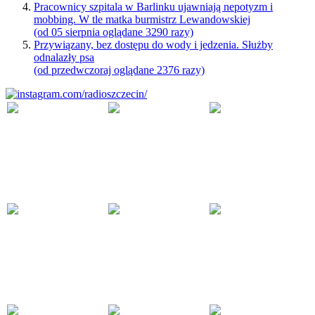
Pracownicy szpitala w Barlinku ujawniają nepotyzm i
mobbing. W tle matka burmistrz Lewandowskiej
(od 05 sierpnia oglądane 3290 razy)
Przywiązany, bez dostępu do wody i jedzenia. Służby
odnalazły psa
(od przedwczoraj oglądane 2376 razy)