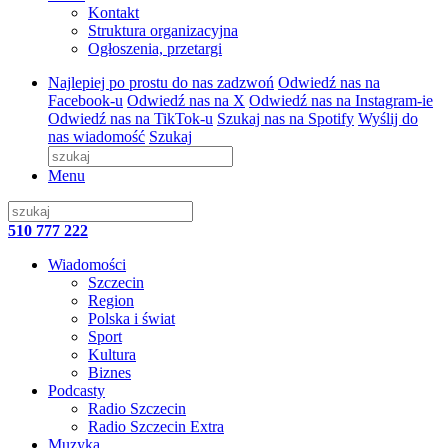
Kontakt
Struktura organizacyjna
Ogłoszenia, przetargi
Najlepiej po prostu do nas zadzwoń
Odwiedź nas na
Facebook-u
Odwiedź nas na X
Odwiedź nas na Instagram-ie
Odwiedź nas na TikTok-u
Szukaj nas na Spotify
Wyślij do
nas wiadomość
Szukaj
Menu
510 777 222
Wiadomości
Szczecin
Region
Polska i świat
Sport
Kultura
Biznes
Podcasty
Radio Szczecin
Radio Szczecin Extra
Muzyka