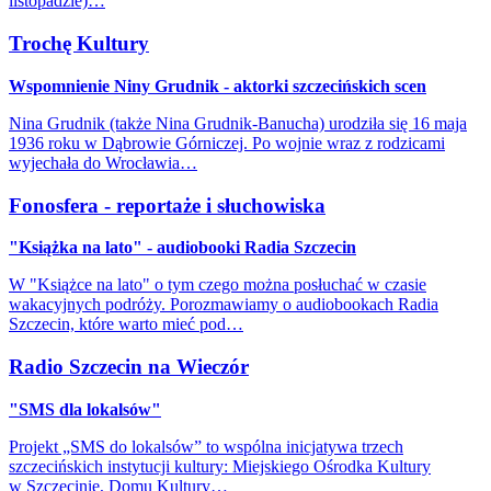
listopadzie)…
Trochę Kultury
Wspomnienie Niny Grudnik - aktorki szczecińskich scen
Nina Grudnik (także Nina Grudnik-Banucha) urodziła się 16 maja
1936 roku w Dąbrowie Górniczej. Po wojnie wraz z rodzicami
wyjechała do Wrocławia…
Fonosfera - reportaże i słuchowiska
"Książka na lato" - audiobooki Radia Szczecin
W "Książce na lato" o tym czego można posłuchać w czasie
wakacyjnych podróży. Porozmawiamy o audiobookach Radia
Szczecin, które warto mieć pod…
Radio Szczecin na Wieczór
"SMS dla lokalsów"
Projekt „SMS do lokalsów” to wspólna inicjatywa trzech
szczecińskich instytucji kultury: Miejskiego Ośrodka Kultury
w Szczecinie, Domu Kultury…