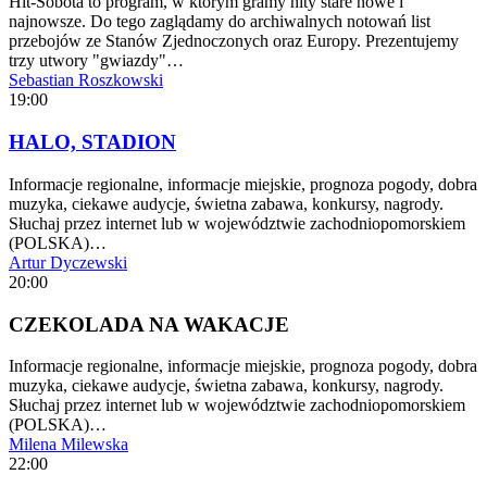
Hit-Sobota to program, w którym gramy hity stare nowe i
najnowsze. Do tego zaglądamy do archiwalnych notowań list
przebojów ze Stanów Zjednoczonych oraz Europy. Prezentujemy
trzy utwory "gwiazdy"…
Sebastian Roszkowski
19:00
HALO, STADION
Informacje regionalne, informacje miejskie, prognoza pogody, dobra
muzyka, ciekawe audycje, świetna zabawa, konkursy, nagrody.
Słuchaj przez internet lub w województwie zachodniopomorskiem
(POLSKA)…
Artur Dyczewski
20:00
CZEKOLADA NA WAKACJE
Informacje regionalne, informacje miejskie, prognoza pogody, dobra
muzyka, ciekawe audycje, świetna zabawa, konkursy, nagrody.
Słuchaj przez internet lub w województwie zachodniopomorskiem
(POLSKA)…
Milena Milewska
22:00