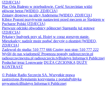
[ZDJĘCIA]
Plac Orła Białego w przebudowie. Część Szczecinian widzi
głównie beton [WIDEO, ZDJĘCIA]
Zmiany drogowe na ulicy Andersena [WIDEO, ZDJĘCIA]
Kibice Pogoni pozytywnie nastawieni przed meczem ze Śląskiem w
Pucharze Polski [ZDJĘCIA]
Pierwsze odcinki obwodnicy północnej Stargardu już gotowe
[ZDJĘCIA]
Pękający budynek przy ul. Hożej w coraz gorszym stanie.
Mieszkańcy: nadzór może podjąć decyzję o eksmisji [WIDEO,
ZDJĘCIA]
Zadzwoń do studia: 510 777 666
Czujny non stop: 510 777 222
Wyślij do nas wiadomość
Prognoza pogody
radioszczecin.pl
radioszczecinextra.pl
radioszczecin.tv
Biuletyn Informacji Publicznej
Posłuchaj teraz
Logowanie
DUŻA CZCIONKA
DUŻY
KONTRAST
© Polskie Radio Szczecin SA. Wszystkie prawa
zastrzeżone.
Regulamin korzystania z portalu
Polityka
prywatności
Biuletyn Informacji Publicznej