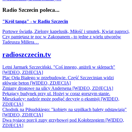
Radio Szczecin poleca...
"Król tanga" - w Radiu Szczecin
Portowe światła, Zielony kapelusik, Miłość i smutek, Kwiat paproci,
Czy pamiętasz tę noc w Zakopanem - to jedne z wielu utworów
Tadeusza Millera…
radioszczecin.tv
Letni Jarmark Szczeciński. "Coś innego, aniżeli w sklepach"
[WIDEO, ZDJĘCIA]
Plac Orła Białego w przebudowie. Część Szczecinian widzi
głównie beton [WIDEO, ZDJĘCIA]
Zmiany drogowe na ulicy Andersena [WIDEO, ZDJĘCIA]
Pękający budynek przy ul. Hożej w coraz gorszym stanie.
Mieszkańcy: nadzór może podjąć decyzję o eksmisji [WIDEO,
ZDJĘCIA]
Chodnik na Piłsudskiego: "kobiety na szpilkach balety odstawiają"
[WIDEO, ZDJĘCIA]
Dwa tysiące porcji zupy grzybowej pod Kołobrzegiem [WIDEO,
ZDJECIA]