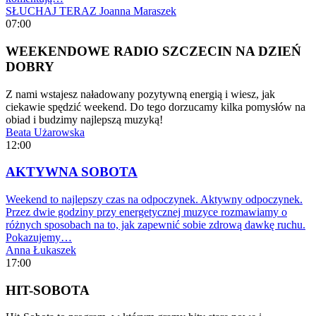
SŁUCHAJ TERAZ
Joanna Maraszek
07:00
WEEKENDOWE RADIO SZCZECIN NA DZIEŃ
DOBRY
Z nami wstajesz naładowany pozytywną energią i wiesz, jak
ciekawie spędzić weekend. Do tego dorzucamy kilka pomysłów na
obiad i budzimy najlepszą muzyką!
Beata Użarowska
12:00
AKTYWNA SOBOTA
Weekend to najlepszy czas na odpoczynek. Aktywny odpoczynek.
Przez dwie godziny przy energetycznej muzyce rozmawiamy o
różnych sposobach na to, jak zapewnić sobie zdrową dawkę ruchu.
Pokazujemy…
Anna Łukaszek
17:00
HIT-SOBOTA