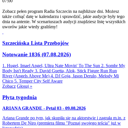
07:00
Zobacz pełen program Radia Szczecin na najbliższe dni. Możesz
także cofnąć datę w kalendarzu i sprawdzić, jakie audycje były tego
dnia na antenie. W scenariuszach audycji znajdziesz listę wszystkich
uworów jakie wtedy graliśmy!
Szczecińska Lista Przebojów
Notowanie 1836 (07.08.2026)
1. Hugel, Imael Angel, Ultra Nate
Movin' To The Sun
2. Sombr
My
Body Isn't Ready
3. David Guetta, Alok, Stick Figure
Run Run
River (Angels Above Me)
4. DJ Goja, Jason Derulo, Melody
Mi
Chico
5. Temper City
Self Aware
Zobacz
Głosuj »
Płyta tygodnia
ARIANA GRANDE - Petal 03 - 09.08.2026
Ariana Grande po tym, jak skupiła się na aktorstwie i zagrała m.in. z
Robertem De Niro (premiera filmu "Poznaj swojego teścia" już w