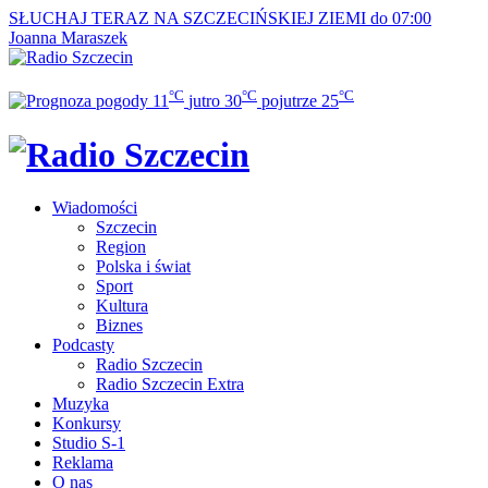
SŁUCHAJ TERAZ
NA SZCZECIŃSKIEJ ZIEMI do 07:00
Joanna Maraszek
°C
°C
°C
11
jutro
30
pojutrze
25
Wiadomości
Szczecin
Region
Polska i świat
Sport
Kultura
Biznes
Podcasty
Radio Szczecin
Radio Szczecin Extra
Muzyka
Konkursy
Studio S-1
Reklama
O nas