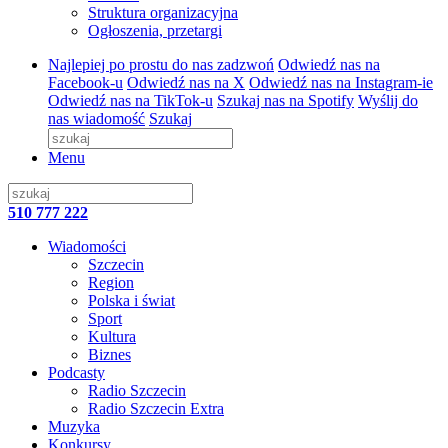
Struktura organizacyjna
Ogłoszenia, przetargi
Najlepiej po prostu do nas zadzwoń
Odwiedź nas na
Facebook-u
Odwiedź nas na X
Odwiedź nas na Instagram-ie
Odwiedź nas na TikTok-u
Szukaj nas na Spotify
Wyślij do
nas wiadomość
Szukaj
Menu
510 777 222
Wiadomości
Szczecin
Region
Polska i świat
Sport
Kultura
Biznes
Podcasty
Radio Szczecin
Radio Szczecin Extra
Muzyka
Konkursy