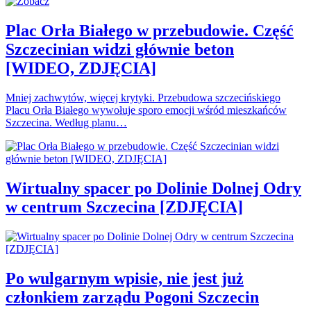
Plac Orła Białego w przebudowie. Część
Szczecinian widzi głównie beton
[WIDEO, ZDJĘCIA]
Mniej zachwytów, więcej krytyki. Przebudowa szczecińskiego
Placu Orła Białego wywołuje sporo emocji wśród mieszkańców
Szczecina. Według planu…
Wirtualny spacer po Dolinie Dolnej Odry
w centrum Szczecina [ZDJĘCIA]
Po wulgarnym wpisie, nie jest już
członkiem zarządu Pogoni Szczecin