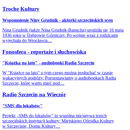
Trochę Kultury
Wspomnienie Niny Grudnik - aktorki szczecińskich scen
Nina Grudnik (także Nina Grudnik-Banucha) urodziła się 16 maja
1936 roku w Dąbrowie Górniczej. Po wojnie wraz z rodzicami
wyjechała do Wrocławia…
Fonosfera - reportaże i słuchowiska
"Książka na lato" - audiobooki Radia Szczecin
W "Książce na lato" o tym czego można posłuchać w czasie
wakacyjnych podróży. Porozmawiamy o audiobookach Radia
Szczecin, które warto mieć pod…
Radio Szczecin na Wieczór
"SMS dla lokalsów"
Projekt „SMS do lokalsów” to wspólna inicjatywa trzech
szczecińskich instytucji kultury: Miejskiego Ośrodka Kultury
w Szczecinie, Domu Kultury…