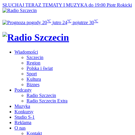
SŁUCHAJ TERAZ
TEMATY I MUZYKA do 19:00
Piotr Rokicki
°C
°C
°C
20
jutro
24
pojutrze
30
Wiadomości
Szczecin
Region
Polska i świat
Sport
Kultura
Biznes
Podcasty
Radio Szczecin
Radio Szczecin Extra
Muzyka
Konkursy
Studio S-1
Reklama
O nas
Kontakt