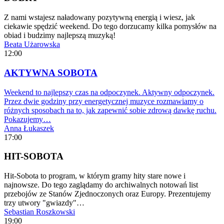
Z nami wstajesz naładowany pozytywną energią i wiesz, jak
ciekawie spędzić weekend. Do tego dorzucamy kilka pomysłów na
obiad i budzimy najlepszą muzyką!
Beata Użarowska
12:00
AKTYWNA SOBOTA
Weekend to najlepszy czas na odpoczynek. Aktywny odpoczynek.
Przez dwie godziny przy energetycznej muzyce rozmawiamy o
różnych sposobach na to, jak zapewnić sobie zdrową dawkę ruchu.
Pokazujemy…
Anna Łukaszek
17:00
HIT-SOBOTA
Hit-Sobota to program, w którym gramy hity stare nowe i
najnowsze. Do tego zaglądamy do archiwalnych notowań list
przebojów ze Stanów Zjednoczonych oraz Europy. Prezentujemy
trzy utwory "gwiazdy"…
Sebastian Roszkowski
19:00