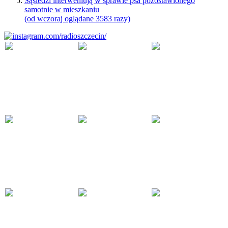
Sąsiedzi interweniują w sprawie psa pozostawionego
samotnie w mieszkaniu
(od wczoraj oglądane 3583 razy)