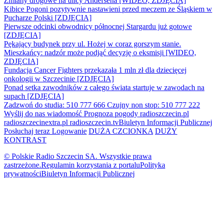
Zmiany drogowe na ulicy Andersena [WIDEO, ZDJĘCIA]
Kibice Pogoni pozytywnie nastawieni przed meczem ze Śląskiem w
Pucharze Polski [ZDJĘCIA]
Pierwsze odcinki obwodnicy północnej Stargardu już gotowe
[ZDJĘCIA]
Pękający budynek przy ul. Hożej w coraz gorszym stanie.
Mieszkańcy: nadzór może podjąć decyzję o eksmisji [WIDEO,
ZDJĘCIA]
Fundacja Cancer Fighters przekazała 1 mln zł dla dziecięcej
onkologii w Szczecinie [ZDJĘCIA]
Ponad setka zawodników z całego świata startuje w zawodach na
supach [ZDJĘCIA]
Zadzwoń do studia: 510 777 666
Czujny non stop: 510 777 222
Wyślij do nas wiadomość
Prognoza pogody
radioszczecin.pl
radioszczecinextra.pl
radioszczecin.tv
Biuletyn Informacji Publicznej
Posłuchaj teraz
Logowanie
DUŻA CZCIONKA
DUŻY
KONTRAST
© Polskie Radio Szczecin SA. Wszystkie prawa
zastrzeżone.
Regulamin korzystania z portalu
Polityka
prywatności
Biuletyn Informacji Publicznej