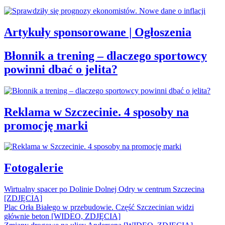
Artykuły sponsorowane | Ogłoszenia
Błonnik a trening – dlaczego sportowcy
powinni dbać o jelita?
Reklama w Szczecinie. 4 sposoby na
promocję marki
Fotogalerie
Wirtualny spacer po Dolinie Dolnej Odry w centrum Szczecina
[ZDJĘCIA]
Plac Orła Białego w przebudowie. Część Szczecinian widzi
głównie beton [WIDEO, ZDJĘCIA]