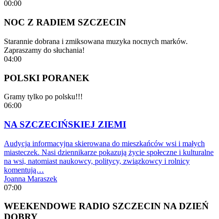
00:00
NOC Z RADIEM SZCZECIN
Starannie dobrana i zmiksowana muzyka nocnych marków.
Zapraszamy do słuchania!
04:00
POLSKI PORANEK
Gramy tylko po polsku!!!
06:00
NA SZCZECIŃSKIEJ ZIEMI
Audycja informacyjna skierowana do mieszkańców wsi i małych
miasteczek. Nasi dziennikarze pokazują życie społeczne i kulturalne
na wsi, natomiast naukowcy, politycy, związkowcy i rolnicy
komentują…
Joanna Maraszek
07:00
WEEKENDOWE RADIO SZCZECIN NA DZIEŃ
DOBRY