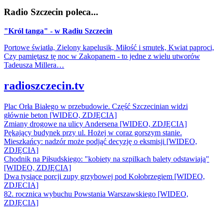
Radio Szczecin poleca...
"Król tanga" - w Radiu Szczecin
Portowe światła, Zielony kapelusik, Miłość i smutek, Kwiat paproci,
Czy pamiętasz tę noc w Zakopanem - to jedne z wielu utworów
Tadeusza Millera…
radioszczecin.tv
Plac Orła Białego w przebudowie. Część Szczecinian widzi
głównie beton [WIDEO, ZDJĘCIA]
Zmiany drogowe na ulicy Andersena [WIDEO, ZDJĘCIA]
Pękający budynek przy ul. Hożej w coraz gorszym stanie.
Mieszkańcy: nadzór może podjąć decyzję o eksmisji [WIDEO,
ZDJĘCIA]
Chodnik na Piłsudskiego: "kobiety na szpilkach balety odstawiają"
[WIDEO, ZDJĘCIA]
Dwa tysiące porcji zupy grzybowej pod Kołobrzegiem [WIDEO,
ZDJECIA]
82. rocznica wybuchu Powstania Warszawskiego [WIDEO,
ZDJĘCIA]