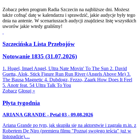
Zobacz pełen program Radia Szczecin na najbliższe dni. Możesz
także cofnąć datę w kalendarzu i sprawdzić, jakie audycje były tego
dnia na antenie. W scenariuszach audycji znajdziesz listę wszystkich
uworów jakie wtedy graliśmy!
Szczecińska Lista Przebojów
Notowanie 1835 (31.07.2026)
1. Hugel, Imael Angel, Ultra Nate
Movin' To The Sun
2. David
Guetta, Alok, Stick Figure
Run Run River (Angels Above Me)
3.
The Bausa
Magnetic
4. Dubdogz, Fezzo, Zaark
How Does It Feel
5. Anotr feat. 54 Ultra
Talk To You
Zobacz
Głosuj »
Płyta tygodnia
ARIANA GRANDE - Petal 03 - 09.08.2026
Ariana Grande po tym, jak skupiła się na aktorstwie i zagrała m.in. z
Robertem De Niro (premiera filmu "Poznaj swojego teścia" już w
listopadzie)…