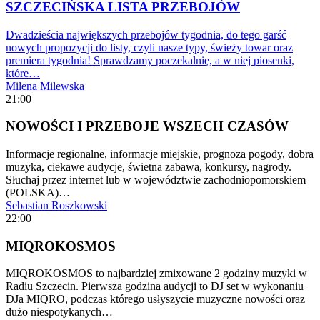
SZCZECIŃSKA LISTA PRZEBOJÓW
Dwadzieścia największych przebojów tygodnia, do tego garść
nowych propozycji do listy, czyli nasze typy, świeży towar oraz
premiera tygodnia! Sprawdzamy poczekalnię, a w niej piosenki,
które…
Milena Milewska
21:00
NOWOŚCI I PRZEBOJE WSZECH CZASÓW
Informacje regionalne, informacje miejskie, prognoza pogody, dobra
muzyka, ciekawe audycje, świetna zabawa, konkursy, nagrody.
Słuchaj przez internet lub w województwie zachodniopomorskiem
(POLSKA)…
Sebastian Roszkowski
22:00
MIQROKOSMOS
MIQROKOSMOS to najbardziej zmixowane 2 godziny muzyki w
Radiu Szczecin. Pierwsza godzina audycji to DJ set w wykonaniu
DJa MIQRO, podczas którego usłyszycie muzyczne nowości oraz
dużo niespotykanych…