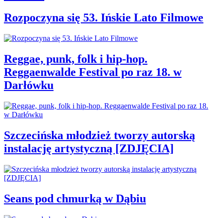
Rozpoczyna się 53. Ińskie Lato Filmowe
Reggae, punk, folk i hip-hop.
Reggaenwalde Festival po raz 18. w
Darłówku
Szczecińska młodzież tworzy autorską
instalację artystyczną [ZDJĘCIA]
Seans pod chmurką w Dąbiu