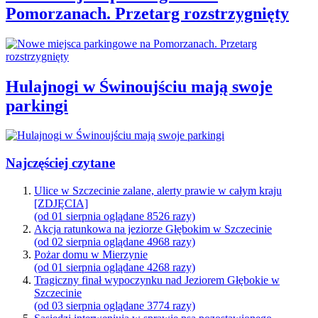
Pomorzanach. Przetarg rozstrzygnięty
Hulajnogi w Świnoujściu mają swoje
parkingi
Najczęściej czytane
Ulice w Szczecinie zalane, alerty prawie w całym kraju
[ZDJĘCIA]
(od 01 sierpnia oglądane 8526 razy)
Akcja ratunkowa na jeziorze Głębokim w Szczecinie
(od 02 sierpnia oglądane 4968 razy)
Pożar domu w Mierzynie
(od 01 sierpnia oglądane 4268 razy)
Tragiczny finał wypoczynku nad Jeziorem Głębokie w
Szczecinie
(od 03 sierpnia oglądane 3774 razy)