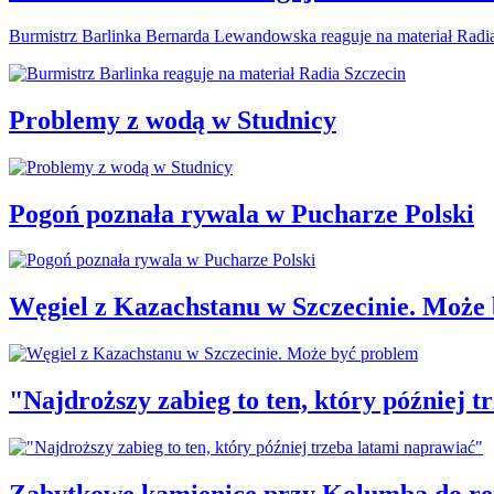
Burmistrz Barlinka Bernarda Lewandowska reaguje na materiał Radi
Problemy z wodą w Studnicy
Pogoń poznała rywala w Pucharze Polski
Węgiel z Kazachstanu w Szczecinie. Może
"Najdroższy zabieg to ten, który później 
Zabytkowe kamienice przy Kolumba do r