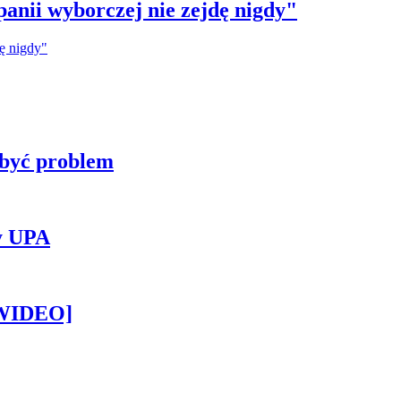
anii wyborczej nie zejdę nigdy"
 być problem
y UPA
[WIDEO]