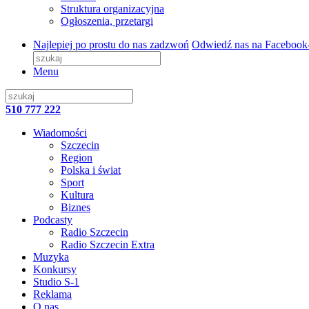
Struktura organizacyjna
Ogłoszenia, przetargi
Najlepiej po prostu do nas zadzwoń
Odwiedź nas na Facebook
Menu
510 777 222
Wiadomości
Szczecin
Region
Polska i świat
Sport
Kultura
Biznes
Podcasty
Radio Szczecin
Radio Szczecin Extra
Muzyka
Konkursy
Studio S-1
Reklama
O nas