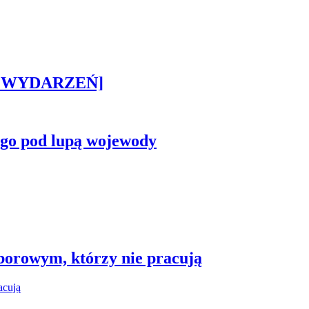
STA WYDARZEŃ]
ego pod lupą wojewody
borowym, którzy nie pracują