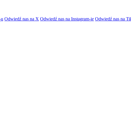
-u
Odwiedź nas na X
Odwiedź nas na Instagram-ie
Odwiedź nas na Ti