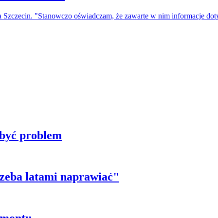
a Szczecin. "Stanowczo oświadczam, że zawarte w nim informacje do
 być problem
trzeba latami naprawiać"
emontu