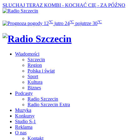
SŁUCHAJ TERAZ
KOMBI - KOCHAĆ CIĘ - ZA PÓŹNO
°C
°C
°C
12
jutro
24
pojutrze
30
Wiadomości
Szczecin
Region
Polska i świat
Sport
Kultura
Biznes
Podcasty
Radio Szczecin
Radio Szczecin Extra
Muzyka
Konkursy
Studio S-1
Reklama
O nas
Kontakt