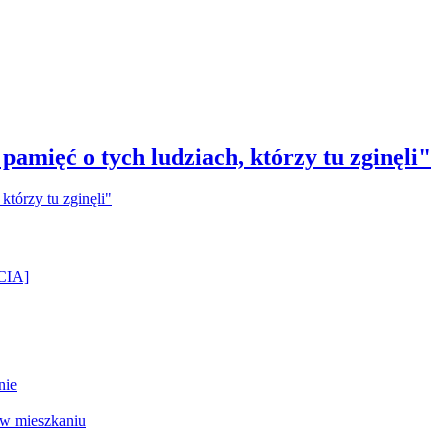
amięć o tych ludziach, którzy tu zginęli"
ĘCIA]
nie
 w mieszkaniu