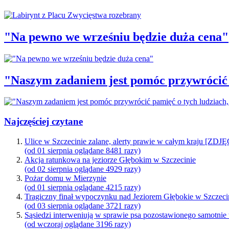
"Na pewno we wrześniu będzie duża cena"
"Naszym zadaniem jest pomóc przywrócić p
Najczęściej czytane
Ulice w Szczecinie zalane, alerty prawie w całym kraju [ZDJ
(od 01 sierpnia oglądane 8481 razy)
Akcja ratunkowa na jeziorze Głębokim w Szczecinie
(od 02 sierpnia oglądane 4929 razy)
Pożar domu w Mierzynie
(od 01 sierpnia oglądane 4215 razy)
Tragiczny finał wypoczynku nad Jeziorem Głębokie w Szczeci
(od 03 sierpnia oglądane 3721 razy)
Sąsiedzi interweniują w sprawie psa pozostawionego samotnie
(od wczoraj oglądane 3196 razy)