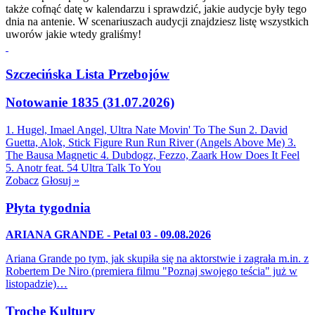
także cofnąć datę w kalendarzu i sprawdzić, jakie audycje były tego
dnia na antenie. W scenariuszach audycji znajdziesz listę wszystkich
uworów jakie wtedy graliśmy!
Szczecińska Lista Przebojów
Notowanie 1835 (31.07.2026)
1. Hugel, Imael Angel, Ultra Nate
Movin' To The Sun
2. David
Guetta, Alok, Stick Figure
Run Run River (Angels Above Me)
3.
The Bausa
Magnetic
4. Dubdogz, Fezzo, Zaark
How Does It Feel
5. Anotr feat. 54 Ultra
Talk To You
Zobacz
Głosuj »
Płyta tygodnia
ARIANA GRANDE - Petal 03 - 09.08.2026
Ariana Grande po tym, jak skupiła się na aktorstwie i zagrała m.in. z
Robertem De Niro (premiera filmu "Poznaj swojego teścia" już w
listopadzie)…
Trochę Kultury