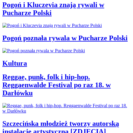
Pogoń i Kluczevia znają rywali w
Pucharze Polski
Pogoń poznała rywala w Pucharze Polski
Kultura
Reggae, punk, folk i hip-hop.
Reggaenwalde Festival po raz 18. w
Darłówku
Szczecińska młodzież tworzy autorską
instalację artystyczną [ZDJĘCIA]