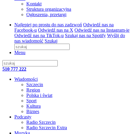
Kontakt
Struktura organizacyjna
Ogłoszenia, przetargi
Najlepiej po prostu do nas zadzwoń
Odwiedź nas na
Facebook-u
Odwiedź nas na X
Odwiedź nas na Instagram-ie
Odwiedź nas na TikTok-u
Szukaj nas na Spotify
Wyślij do
nas wiadomość
Szukaj
Menu
510 777 222
Wiadomości
Szczecin
Region
Polska i świat
Sport
Kultura
Biznes
Podcasty
Radio Szczecin
Radio Szczecin Extra
Muzyka