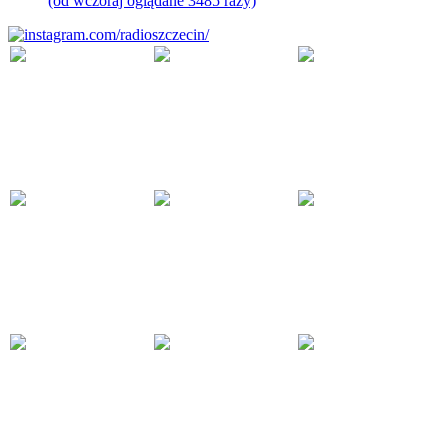
(od wczoraj oglądane 3485 razy)