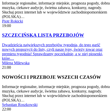
Informacje regionalne, informacje miejskie, prognoza pogody, dobra
muzyka, ciekawe audycje, świetna zabawa, konkursy, nagrody.
Słuchaj przez internet lub w województwie zachodniopomorskiem
(POLSKA)…
Piotr Rokicki
19:00
SZCZECIŃSKA LISTA PRZEBOJÓW
Dwadzieścia największych przebojów tygodnia, do tego garść
nowych propozycji do listy, czyli nasze typy, świeży towar oraz
premiera tygodnia! Sprawdzamy poczekalnię, a w niej piosenki,
które…
Milena Milewska
21:00
NOWOŚCI I PRZEBOJE WSZECH CZASÓW
Informacje regionalne, informacje miejskie, prognoza pogody, dobra
muzyka, ciekawe audycje, świetna zabawa, konkursy, nagrody.
Słuchaj przez internet lub w województwie zachodniopomorskiem
(POLSKA)…
Sebastian Roszkowski
22:00