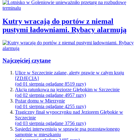
Kutry wracają do portów z niemal
pustymi ładowniami. Rybacy alarmują
Najczęściej czytane
Ulice w Szczecinie zalane, alerty prawie w całym kraju
[ZDJĘCIA]
(od 01 sierpnia oglądane 8519 razy)
Akcja ratunkowa na jeziorze Głębokim w Szczecinie
(od 02 sierpnia oglądane 4957 razy)
Pożar domu w Mierzynie
(od 01 sierpnia oglądane 4255 razy)
Tragiczny finał wypoczynku nad Jeziorem Głębokie w
Szczecinie
(od 03 sierpnia oglądane 3756 razy)
Sąsiedzi interweniują w sprawie psa pozostawionego
samotnie w mieszkaniu