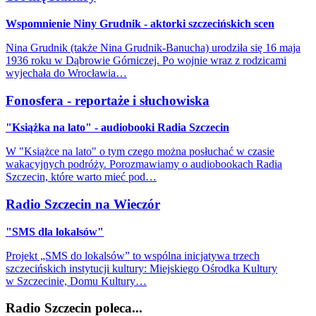
Wspomnienie Niny Grudnik - aktorki szczecińskich scen
Nina Grudnik (także Nina Grudnik-Banucha) urodziła się 16 maja
1936 roku w Dąbrowie Górniczej. Po wojnie wraz z rodzicami
wyjechała do Wrocławia…
Fonosfera - reportaże i słuchowiska
"Książka na lato" - audiobooki Radia Szczecin
W "Książce na lato" o tym czego można posłuchać w czasie
wakacyjnych podróży. Porozmawiamy o audiobookach Radia
Szczecin, które warto mieć pod…
Radio Szczecin na Wieczór
"SMS dla lokalsów"
Projekt „SMS do lokalsów” to wspólna inicjatywa trzech
szczecińskich instytucji kultury: Miejskiego Ośrodka Kultury
w Szczecinie, Domu Kultury…
Radio Szczecin poleca...