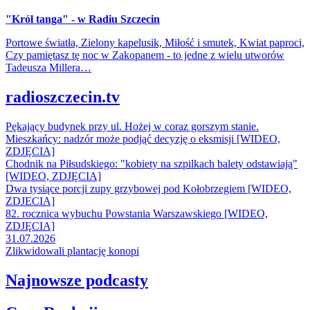
"Król tanga" - w Radiu Szczecin
Portowe światła, Zielony kapelusik, Miłość i smutek, Kwiat paproci,
Czy pamiętasz tę noc w Zakopanem - to jedne z wielu utworów
Tadeusza Millera…
radioszczecin.tv
Pękający budynek przy ul. Hożej w coraz gorszym stanie.
Mieszkańcy: nadzór może podjąć decyzję o eksmisji [WIDEO,
ZDJĘCIA]
Chodnik na Piłsudskiego: "kobiety na szpilkach balety odstawiają"
[WIDEO, ZDJĘCIA]
Dwa tysiące porcji zupy grzybowej pod Kołobrzegiem [WIDEO,
ZDJECIA]
82. rocznica wybuchu Powstania Warszawskiego [WIDEO,
ZDJĘCIA]
31.07.2026
Zlikwidowali plantację konopi
Najnowsze podcasty