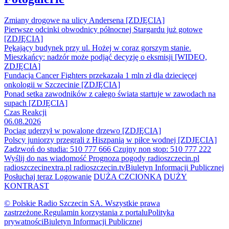
Zmiany drogowe na ulicy Andersena [ZDJĘCIA]
Pierwsze odcinki obwodnicy północnej Stargardu już gotowe
[ZDJĘCIA]
Pękający budynek przy ul. Hożej w coraz gorszym stanie.
Mieszkańcy: nadzór może podjąć decyzję o eksmisji [WIDEO,
ZDJĘCIA]
Fundacja Cancer Fighters przekazała 1 mln zł dla dziecięcej
onkologii w Szczecinie [ZDJĘCIA]
Ponad setka zawodników z całego świata startuje w zawodach na
supach [ZDJĘCIA]
Czas Reakcji
06.08.2026
Pociąg uderzył w powalone drzewo [ZDJĘCIA]
Polscy juniorzy przegrali z Hiszpanią w piłce wodnej [ZDJĘCIA]
Zadzwoń do studia: 510 777 666
Czujny non stop: 510 777 222
Wyślij do nas wiadomość
Prognoza pogody
radioszczecin.pl
radioszczecinextra.pl
radioszczecin.tv
Biuletyn Informacji Publicznej
Posłuchaj teraz
Logowanie
DUŻA CZCIONKA
DUŻY
KONTRAST
© Polskie Radio Szczecin SA. Wszystkie prawa
zastrzeżone.
Regulamin korzystania z portalu
Polityka
prywatności
Biuletyn Informacji Publicznej