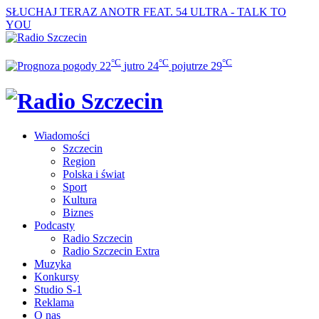
SŁUCHAJ TERAZ
ANOTR FEAT. 54 ULTRA - TALK TO
YOU
°C
°C
°C
22
jutro
24
pojutrze
29
Wiadomości
Szczecin
Region
Polska i świat
Sport
Kultura
Biznes
Podcasty
Radio Szczecin
Radio Szczecin Extra
Muzyka
Konkursy
Studio S-1
Reklama
O nas