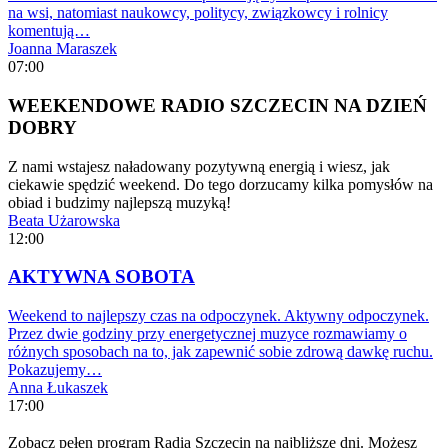
na wsi, natomiast naukowcy, politycy, związkowcy i rolnicy
komentują…
Joanna Maraszek
07:00
WEEKENDOWE RADIO SZCZECIN NA DZIEŃ
DOBRY
Z nami wstajesz naładowany pozytywną energią i wiesz, jak
ciekawie spędzić weekend. Do tego dorzucamy kilka pomysłów na
obiad i budzimy najlepszą muzyką!
Beata Użarowska
12:00
AKTYWNA SOBOTA
Weekend to najlepszy czas na odpoczynek. Aktywny odpoczynek.
Przez dwie godziny przy energetycznej muzyce rozmawiamy o
różnych sposobach na to, jak zapewnić sobie zdrową dawkę ruchu.
Pokazujemy…
Anna Łukaszek
17:00
Zobacz pełen program Radia Szczecin na najbliższe dni. Możesz