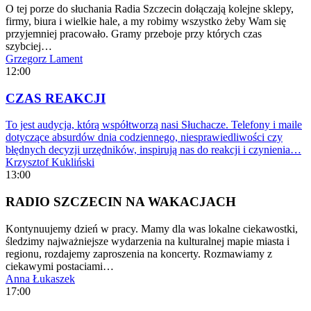
O tej porze do słuchania Radia Szczecin dołączają kolejne sklepy,
firmy, biura i wielkie hale, a my robimy wszystko żeby Wam się
przyjemniej pracowało. Gramy przeboje przy których czas
szybciej…
Grzegorz Lament
12:00
CZAS REAKCJI
To jest audycja, którą współtworzą nasi Słuchacze. Telefony i maile
dotyczące absurdów dnia codziennego, niesprawiedliwości czy
błędnych decyzji urzędników, inspirują nas do reakcji i czynienia…
Krzysztof Kukliński
13:00
RADIO SZCZECIN NA WAKACJACH
Kontynuujemy dzień w pracy. Mamy dla was lokalne ciekawostki,
śledzimy najważniejsze wydarzenia na kulturalnej mapie miasta i
regionu, rozdajemy zaproszenia na koncerty. Rozmawiamy z
ciekawymi postaciami…
Anna Łukaszek
17:00