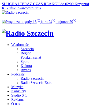
SŁUCHAJ TERAZ
CZAS REAKCJI do 02:00
Krzysztof
Kukliński, Sławomir Orlik
°C
°C
°C
16
jutro
24
pojutrze
29
Wiadomości
Szczecin
Region
Polska i świat
Sport
Kultura
Biznes
Podcasty
Radio Szczecin
Radio Szczecin Extra
Muzyka
Konkursy
Studio S-1
Reklama
O nas