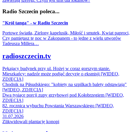
zawierają szeregi. Czym jest sms dla lokalsów?
Radio Szczecin poleca...
"Król tanga" - w Radiu Szczecin
Portowe światła, Zielony kapelusik, Miłość i smutek, Kwiat paproci,
Czy pamiętasz tę noc w Zakopanem - to jedne z wielu utworów
Tadeusza Millera…
radioszczecin.tv
Pękający budynek przy ul. Hożej w coraz gorszym stanie.
Mieszkańcy: nadzór może podjąć decyzję o eksmisji [WIDEO,
ZDJĘCIA]
Chodnik na Piłsudskiego: "kobiety na szpilkach balety odstawiają"
[WIDEO, ZDJĘCIA]
Dwa tysiące porcji zupy grzybowej pod Kołobrzegiem [WIDEO,
ZDJECIA]
82. rocznica wybuchu Powstania Warszawskiego [WIDEO,
ZDJĘCIA]
31.07.2026
Zlikwidowali plantację konopi