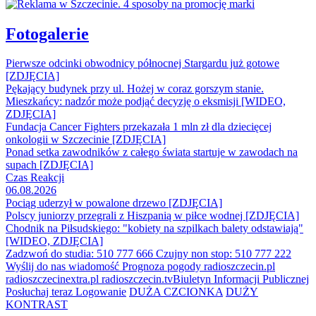
Fotogalerie
Pierwsze odcinki obwodnicy północnej Stargardu już gotowe
[ZDJĘCIA]
Pękający budynek przy ul. Hożej w coraz gorszym stanie.
Mieszkańcy: nadzór może podjąć decyzję o eksmisji [WIDEO,
ZDJĘCIA]
Fundacja Cancer Fighters przekazała 1 mln zł dla dziecięcej
onkologii w Szczecinie [ZDJĘCIA]
Ponad setka zawodników z całego świata startuje w zawodach na
supach [ZDJĘCIA]
Czas Reakcji
06.08.2026
Pociąg uderzył w powalone drzewo [ZDJĘCIA]
Polscy juniorzy przegrali z Hiszpanią w piłce wodnej [ZDJĘCIA]
Chodnik na Piłsudskiego: "kobiety na szpilkach balety odstawiają"
[WIDEO, ZDJĘCIA]
Zadzwoń do studia: 510 777 666
Czujny non stop: 510 777 222
Wyślij do nas wiadomość
Prognoza pogody
radioszczecin.pl
radioszczecinextra.pl
radioszczecin.tv
Biuletyn Informacji Publicznej
Posłuchaj teraz
Logowanie
DUŻA CZCIONKA
DUŻY
KONTRAST