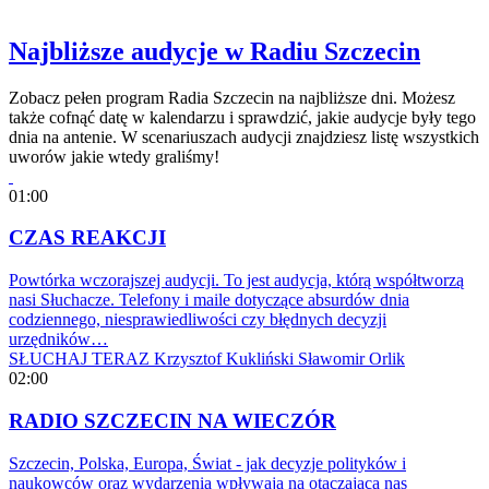
Najbliższe audycje w Radiu Szczecin
Zobacz pełen program Radia Szczecin na najbliższe dni. Możesz
także cofnąć datę w kalendarzu i sprawdzić, jakie audycje były tego
dnia na antenie. W scenariuszach audycji znajdziesz listę wszystkich
uworów jakie wtedy graliśmy!
01:00
CZAS REAKCJI
Powtórka wczorajszej audycji. To jest audycja, którą współtworzą
nasi Słuchacze. Telefony i maile dotyczące absurdów dnia
codziennego, niesprawiedliwości czy błędnych decyzji
urzędników…
SŁUCHAJ TERAZ
Krzysztof Kukliński
Sławomir Orlik
02:00
RADIO SZCZECIN NA WIECZÓR
Szczecin, Polska, Europa, Świat - jak decyzje polityków i
naukowców oraz wydarzenia wpływają na otaczającą nas