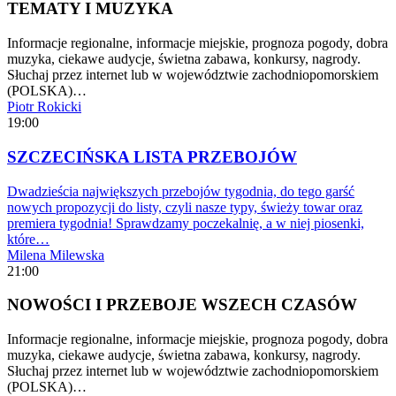
TEMATY I MUZYKA
Informacje regionalne, informacje miejskie, prognoza pogody, dobra
muzyka, ciekawe audycje, świetna zabawa, konkursy, nagrody.
Słuchaj przez internet lub w województwie zachodniopomorskiem
(POLSKA)…
Piotr Rokicki
19:00
SZCZECIŃSKA LISTA PRZEBOJÓW
Dwadzieścia największych przebojów tygodnia, do tego garść
nowych propozycji do listy, czyli nasze typy, świeży towar oraz
premiera tygodnia! Sprawdzamy poczekalnię, a w niej piosenki,
które…
Milena Milewska
21:00
NOWOŚCI I PRZEBOJE WSZECH CZASÓW
Informacje regionalne, informacje miejskie, prognoza pogody, dobra
muzyka, ciekawe audycje, świetna zabawa, konkursy, nagrody.
Słuchaj przez internet lub w województwie zachodniopomorskiem
(POLSKA)…