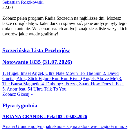
Sebastian Roszkowski
22:00
Zobacz pełen program Radia Szczecin na najbliższe dni. Możesz
także cofnąć datę w kalendarzu i sprawdzić, jakie audycje były tego
dnia na antenie. W scenariuszach audycji znajdziesz listę wszystkich
uworów jakie wtedy graliśmy!
Szczecińska Lista Przebojów
Notowanie 1835 (31.07.2026)
1. Hugel, Imael Angel, Ultra Nate
Movin' To The Sun
2. David
Guetta, Alok, Stick Figure
Run Run River (Angels Above Me)
3.
The Bausa
Magnetic
4. Dubdogz, Fezzo, Zaark
How Does It Feel
5. Anotr feat. 54 Ultra
Talk To You
Zobacz
Głosuj »
Płyta tygodnia
ARIANA GRANDE - Petal 03 - 09.08.2026
Ariana Grande po tym, jak skupiła się na aktorstwie i zagrała m.in. z