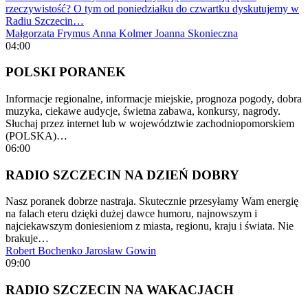
rzeczywistość? O tym od poniedziałku do czwartku dyskutujemy w
Radiu Szczecin…
Małgorzata Frymus
Anna Kolmer
Joanna Skonieczna
04:00
POLSKI PORANEK
Informacje regionalne, informacje miejskie, prognoza pogody, dobra
muzyka, ciekawe audycje, świetna zabawa, konkursy, nagrody.
Słuchaj przez internet lub w województwie zachodniopomorskiem
(POLSKA)…
06:00
RADIO SZCZECIN NA DZIEŃ DOBRY
Nasz poranek dobrze nastraja. Skutecznie przesyłamy Wam energię
na falach eteru dzięki dużej dawce humoru, najnowszym i
najciekawszym doniesieniom z miasta, regionu, kraju i świata. Nie
brakuje…
Robert Bochenko
Jarosław Gowin
09:00
RADIO SZCZECIN NA WAKACJACH