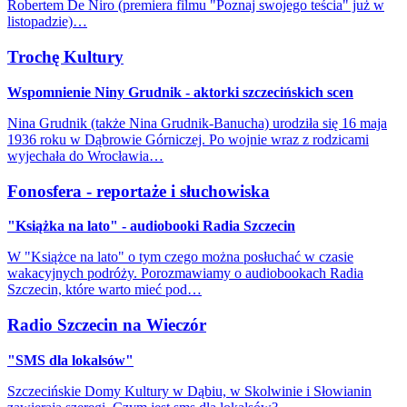
Robertem De Niro (premiera filmu "Poznaj swojego teścia" już w
listopadzie)…
Trochę Kultury
Wspomnienie Niny Grudnik - aktorki szczecińskich scen
Nina Grudnik (także Nina Grudnik-Banucha) urodziła się 16 maja
1936 roku w Dąbrowie Górniczej. Po wojnie wraz z rodzicami
wyjechała do Wrocławia…
Fonosfera - reportaże i słuchowiska
"Książka na lato" - audiobooki Radia Szczecin
W "Książce na lato" o tym czego można posłuchać w czasie
wakacyjnych podróży. Porozmawiamy o audiobookach Radia
Szczecin, które warto mieć pod…
Radio Szczecin na Wieczór
"SMS dla lokalsów"
Szczecińskie Domy Kultury w Dąbiu, w Skolwinie i Słowianin