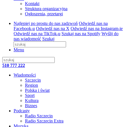
Kontakt
Struktura organizacyjna
Ogłoszenia, przetargi
Najlepiej po prostu do nas zadzwoń
Odwiedź nas na
Facebook-u
Odwiedź nas na X
Odwiedź nas na Instagram-ie
Odwiedź nas na TikTok-u
Szukaj nas na Spotify
Wyślij do
nas wiadomość
Szukaj
Menu
510 777 222
Wiadomości
Szczecin
Region
Polska i świat
Sport
Kultura
Biznes
Podcasty
Radio Szczecin
Radio Szczecin Extra
Muzyka