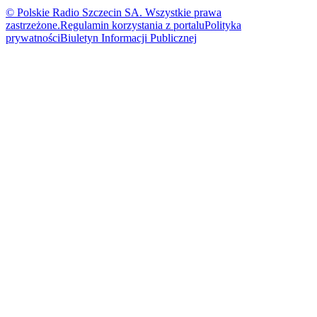
© Polskie Radio Szczecin SA. Wszystkie prawa
zastrzeżone.
Regulamin korzystania z portalu
Polityka
prywatności
Biuletyn Informacji Publicznej