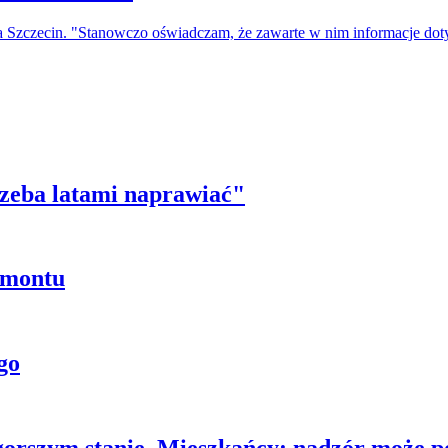
a Szczecin. "Stanowczo oświadczam, że zawarte w nim informacje do
trzeba latami naprawiać"
emontu
go
gorszym stanie. Mieszkańcy: nadzór może p