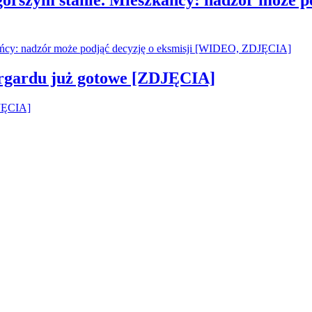
argardu już gotowe [ZDJĘCIA]