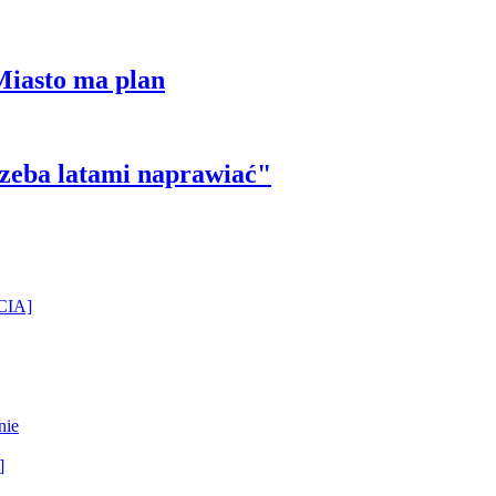
Miasto ma plan
trzeba latami naprawiać"
ĘCIA]
nie
]