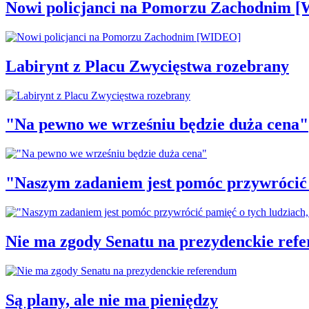
Nowi policjanci na Pomorzu Zachodnim 
Labirynt z Placu Zwycięstwa rozebrany
"Na pewno we wrześniu będzie duża cena"
"Naszym zadaniem jest pomóc przywrócić p
Nie ma zgody Senatu na prezydenckie ref
Są plany, ale nie ma pieniędzy