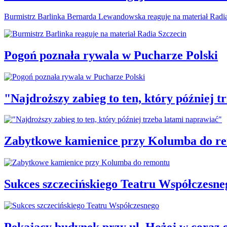
Burmistrz Barlinka Bernarda Lewandowska reaguje na materiał Radi
Pogoń poznała rywala w Pucharze Polski
"Najdroższy zabieg to ten, który później 
Zabytkowe kamienice przy Kolumba do r
Sukces szczecińskiego Teatru Współczesne
Pękający budynek przy ul. Hożej w coraz 