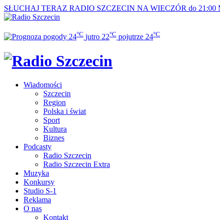
SŁUCHAJ TERAZ
RADIO SZCZECIN NA WIECZÓR do 21:00
°C
°C
°C
24
jutro
22
pojutrze
24
Wiadomości
Szczecin
Region
Polska i świat
Sport
Kultura
Biznes
Podcasty
Radio Szczecin
Radio Szczecin Extra
Muzyka
Konkursy
Studio S-1
Reklama
O nas
Kontakt