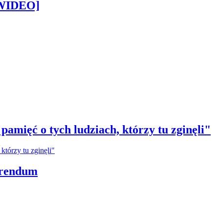
[WIDEO]
amięć o tych ludziach, którzy tu zginęli"
erendum