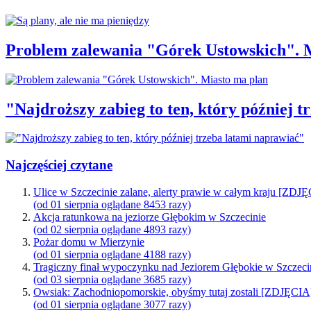
Problem zalewania "Górek Ustowskich". 
"Najdroższy zabieg to ten, który później 
Najczęściej czytane
Ulice w Szczecinie zalane, alerty prawie w całym kraju [ZDJ
(od 01 sierpnia oglądane 8453 razy)
Akcja ratunkowa na jeziorze Głębokim w Szczecinie
(od 02 sierpnia oglądane 4893 razy)
Pożar domu w Mierzynie
(od 01 sierpnia oglądane 4188 razy)
Tragiczny finał wypoczynku nad Jeziorem Głębokie w Szczeci
(od 03 sierpnia oglądane 3685 razy)
Owsiak: Zachodniopomorskie, obyśmy tutaj zostali [ZDJĘCIA
(od 01 sierpnia oglądane 3077 razy)