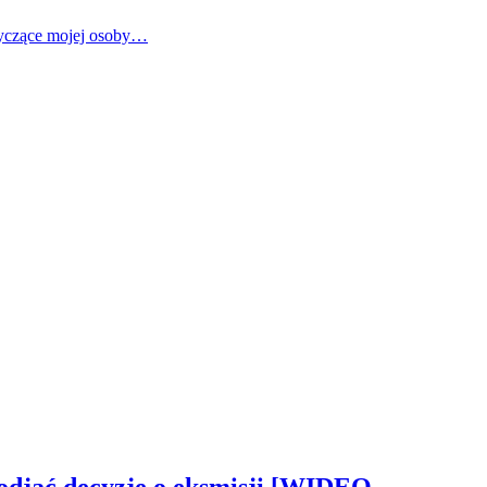
tyczące mojej osoby…
odjąć decyzję o eksmisji [WIDEO,