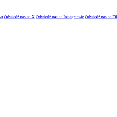
-u
Odwiedź nas na X
Odwiedź nas na Instagram-ie
Odwiedź nas na Ti