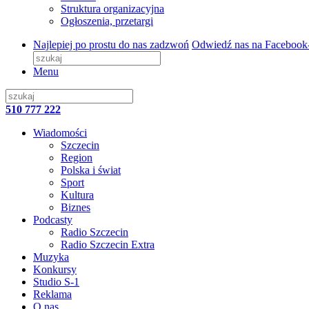
Struktura organizacyjna
Ogłoszenia, przetargi
Najlepiej po prostu do nas zadzwoń
Odwiedź nas na Facebook
Menu
510 777 222
Wiadomości
Szczecin
Region
Polska i świat
Sport
Kultura
Biznes
Podcasty
Radio Szczecin
Radio Szczecin Extra
Muzyka
Konkursy
Studio S-1
Reklama
O nas