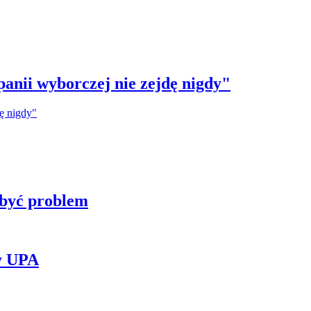
anii wyborczej nie zejdę nigdy"
 być problem
y UPA