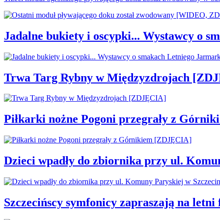
Jadalne bukiety i oscypki... Wystawcy o
Trwa Targ Rybny w Międzyzdrojach [ZD
Piłkarki nożne Pogoni przegrały z Górni
Dzieci wpadły do zbiornika przy ul. Komu
Szczecińscy symfonicy zapraszają na letni