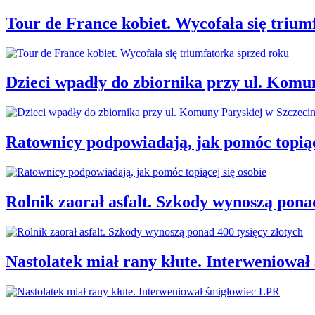
Tour de France kobiet. Wycofała się trium
Dzieci wpadły do zbiornika przy ul. Komu
Ratownicy podpowiadają, jak pomóc topiąc
Rolnik zaorał asfalt. Szkody wynoszą ponad
Nastolatek miał rany kłute. Interweniowa