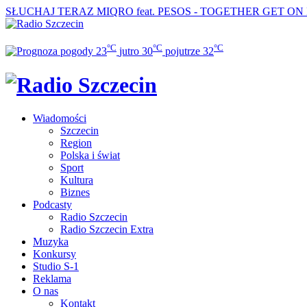
SŁUCHAJ TERAZ
MIQRO feat. PESOS - TOGETHER GET O
°C
°C
°C
23
jutro
30
pojutrze
32
Wiadomości
Szczecin
Region
Polska i świat
Sport
Kultura
Biznes
Podcasty
Radio Szczecin
Radio Szczecin Extra
Muzyka
Konkursy
Studio S-1
Reklama
O nas
Kontakt