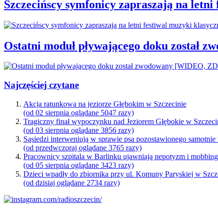
Szczecińscy symfonicy zapraszają na letni
Ostatni moduł pływającego doku został
Najczęściej czytane
Akcja ratunkowa na jeziorze Głębokim w Szczecinie
(od 02 sierpnia oglądane 5047 razy)
Tragiczny finał wypoczynku nad Jeziorem Głębokie w Szczeci
(od 03 sierpnia oglądane 3856 razy)
Sąsiedzi interweniują w sprawie psa pozostawionego samotnie
(od przedwczoraj oglądane 3765 razy)
Pracownicy szpitala w Barlinku ujawniają nepotyzm i mobbin
(od 05 sierpnia oglądane 3423 razy)
Dzieci wpadły do zbiornika przy ul. Komuny Paryskiej w Szcz
(od dzisiaj oglądane 2734 razy)