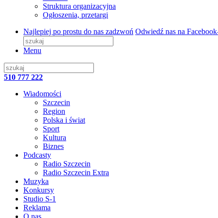
Struktura organizacyjna
Ogłoszenia, przetargi
Najlepiej po prostu do nas zadzwoń
Odwiedź nas na Facebook
Menu
510 777 222
Wiadomości
Szczecin
Region
Polska i świat
Sport
Kultura
Biznes
Podcasty
Radio Szczecin
Radio Szczecin Extra
Muzyka
Konkursy
Studio S-1
Reklama
O nas