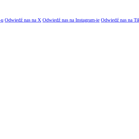
-u
Odwiedź nas na X
Odwiedź nas na Instagram-ie
Odwiedź nas na Ti