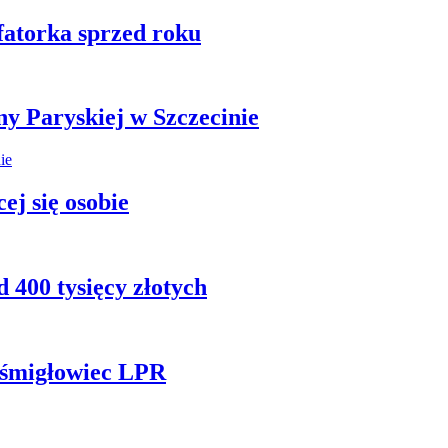
fatorka sprzed roku
ny Paryskiej w Szczecinie
ej się osobie
 400 tysięcy złotych
ł śmigłowiec LPR