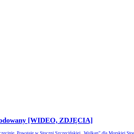
 zwodowany [WIDEO, ZDJĘCIA]
ecinie. Powstaje w Stoczni Szczecińskiej „Wulkan” dla Morskiej S