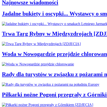
Najnowsze wiadomości
Jadalne bukiety i oscypki... Wystawcy o
Trwa Targ Rybny w Międzyzdrojach [ZD
Woda w Nowogardzie przejdzie chlorowan
Rady dla turystów w związku z pożarami 
Piłkarki nożne Pogoni przegrały z Górni