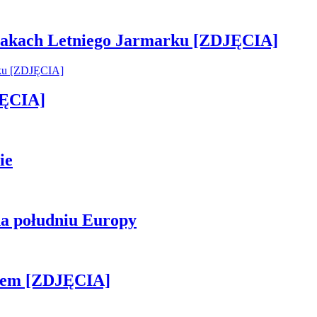
 smakach Letniego Jarmarku [ZDJĘCIA]
JĘCIA]
ie
na południu Europy
kiem [ZDJĘCIA]