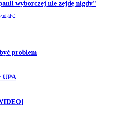
anii wyborczej nie zejdę nigdy"
 być problem
y UPA
[WIDEO]