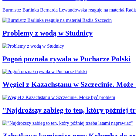
Burmistrz Barlinka Bernarda Lewandowska reaguje na materiał Radi
Problemy z wodą w Studnicy
Pogoń poznała rywala w Pucharze Polski
Węgiel z Kazachstanu w Szczecinie. Może
"Najdroższy zabieg to ten, który później 
Zabytkowe kamienice przy Kolumba do r