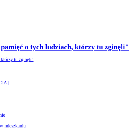
amięć o tych ludziach, którzy tu zginęli"
ĘCIA]
nie
 w mieszkaniu