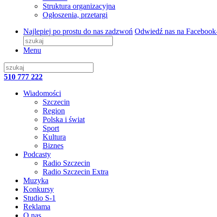
Struktura organizacyjna
Ogłoszenia, przetargi
Najlepiej po prostu do nas zadzwoń
Odwiedź nas na Facebook
Menu
510 777 222
Wiadomości
Szczecin
Region
Polska i świat
Sport
Kultura
Biznes
Podcasty
Radio Szczecin
Radio Szczecin Extra
Muzyka
Konkursy
Studio S-1
Reklama
O nas