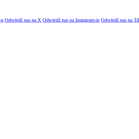
-u
Odwiedź nas na X
Odwiedź nas na Instagram-ie
Odwiedź nas na Ti