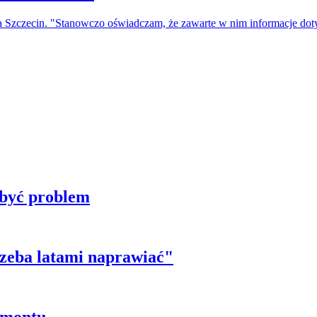
a Szczecin. "Stanowczo oświadczam, że zawarte w nim informacje do
 być problem
trzeba latami naprawiać"
emontu