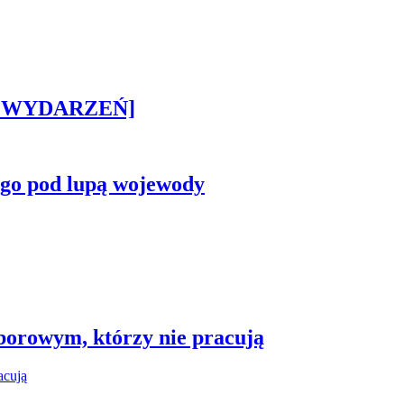
STA WYDARZEŃ]
ego pod lupą wojewody
borowym, którzy nie pracują