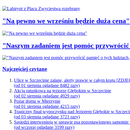
"Na pewno we wrześniu będzie duża cena"
"Naszym zadaniem jest pomóc przywrócić p
Najczęściej czytane
Ulice w Szczecinie zalane, alerty prawie w całym kraju [ZDJ
(od 01 sierpnia oglądane 8482 razy)
Akcja ratunkowa na jeziorze Głębokim w Szczecinie
(od 02 sierpnia oglądane 4929 razy)
Pożar domu w Mierzynie
(od 01 sierpnia oglądane 4215 razy)
Tragiczny finał wypoczynku nad Jeziorem Głębokie w Szczeci
(od 03 sierpnia oglądane 3721 razy)
Sąsiedzi interweniują w sprawie psa pozostawionego samotnie
(od wczoraj oglądane 3199 razy)