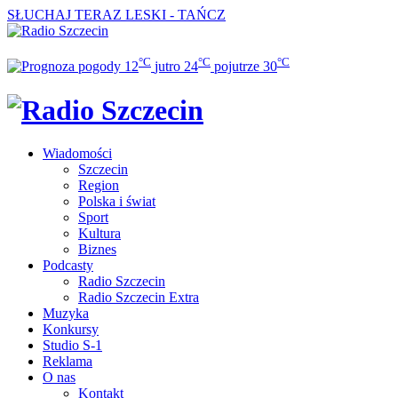
SŁUCHAJ TERAZ
LESKI - TAŃCZ
°C
°C
°C
12
jutro
24
pojutrze
30
Wiadomości
Szczecin
Region
Polska i świat
Sport
Kultura
Biznes
Podcasty
Radio Szczecin
Radio Szczecin Extra
Muzyka
Konkursy
Studio S-1
Reklama
O nas
Kontakt