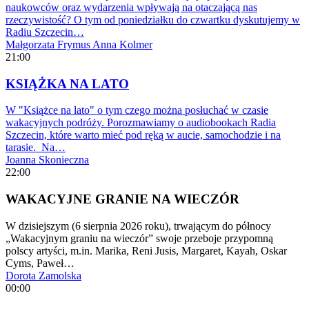
naukowców oraz wydarzenia wpływają na otaczającą nas
rzeczywistość? O tym od poniedziałku do czwartku dyskutujemy w
Radiu Szczecin…
Małgorzata Frymus
Anna Kolmer
21:00
KSIĄŻKA NA LATO
W "Książce na lato" o tym czego można posłuchać w czasie
wakacyjnych podróży. Porozmawiamy o audiobookach Radia
Szczecin, które warto mieć pod ręką w aucie, samochodzie i na
tarasie. Na…
Joanna Skonieczna
22:00
WAKACYJNE GRANIE NA WIECZÓR
W dzisiejszym (6 sierpnia 2026 roku), trwającym do północy
„Wakacyjnym graniu na wieczór” swoje przeboje przypomną
polscy artyści, m.in. Marika, Reni Jusis, Margaret, Kayah, Oskar
Cyms, Paweł…
Dorota Zamolska
00:00