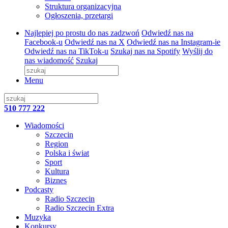
Struktura organizacyjna
Ogłoszenia, przetargi
Najlepiej po prostu do nas zadzwoń
Odwiedź nas na
Facebook-u
Odwiedź nas na X
Odwiedź nas na Instagram-ie
Odwiedź nas na TikTok-u
Szukaj nas na Spotify
Wyślij do
nas wiadomość
Szukaj
Menu
510 777 222
Wiadomości
Szczecin
Region
Polska i świat
Sport
Kultura
Biznes
Podcasty
Radio Szczecin
Radio Szczecin Extra
Muzyka
Konkursy