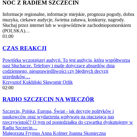
NOC Z RADIEM SZCZECIN
Informacje regionalne, informacje miejskie, prognoza pogody, dobra
muzyka, ciekawe audycje, świetna zabawa, konkursy, nagrody.
Słuchaj przez internet lub w województwie zachodniopomorskiem
(POLSKA)…
01:00
CZAS REAKCJI
Powtórka wczorajszej audycji. To jest audycja, którą współtworzą
nasi Słuchacze. Telefony i maile dotyczące absurdów dnia
codziennego, niesprawiedliwości czy błędnych decyzji
urzędników…
Krzysztof Kukliński
Sławomir Orlik
02:00
RADIO SZCZECIN NA WIECZÓR
Szczecin, Polska, Europa, Świat - jak decyzje polityków i
naukowców oraz wydarzenia wpływają na otaczającą nas
rzeczywistość? O tym od poniedziałku do czwartku dyskutujemy w
Radiu Szczecin…
Małgorzata Frymus
Anna Kolmer
Joanna Skonieczna