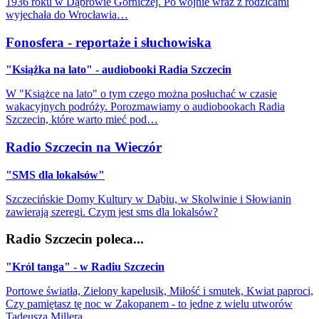
1936 roku w Dąbrowie Górniczej. Po wojnie wraz z rodzicami
wyjechała do Wrocławia…
Fonosfera - reportaże i słuchowiska
"Książka na lato" - audiobooki Radia Szczecin
W "Książce na lato" o tym czego można posłuchać w czasie
wakacyjnych podróży. Porozmawiamy o audiobookach Radia
Szczecin, które warto mieć pod…
Radio Szczecin na Wieczór
"SMS dla lokalsów"
Szczecińskie Domy Kultury w Dąbiu, w Skolwinie i Słowianin
zawierają szeregi. Czym jest sms dla lokalsów?
Radio Szczecin poleca...
"Król tanga" - w Radiu Szczecin
Portowe światła, Zielony kapelusik, Miłość i smutek, Kwiat paproci,
Czy pamiętasz tę noc w Zakopanem - to jedne z wielu utworów
Tadeusza Millera…