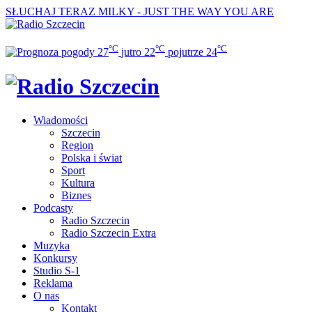
SŁUCHAJ TERAZ
MILKY - JUST THE WAY YOU ARE
°C
°C
°C
27
jutro
22
pojutrze
24
Wiadomości
Szczecin
Region
Polska i świat
Sport
Kultura
Biznes
Podcasty
Radio Szczecin
Radio Szczecin Extra
Muzyka
Konkursy
Studio S-1
Reklama
O nas
Kontakt