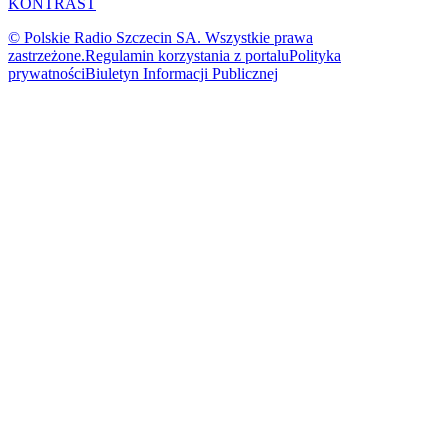
KONTRAST
© Polskie Radio Szczecin SA. Wszystkie prawa
zastrzeżone.
Regulamin korzystania z portalu
Polityka
prywatności
Biuletyn Informacji Publicznej