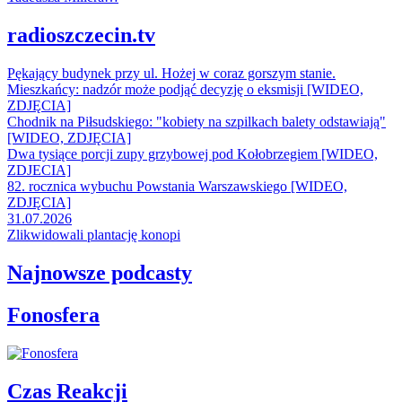
radioszczecin.tv
Pękający budynek przy ul. Hożej w coraz gorszym stanie.
Mieszkańcy: nadzór może podjąć decyzję o eksmisji [WIDEO,
ZDJĘCIA]
Chodnik na Piłsudskiego: "kobiety na szpilkach balety odstawiają"
[WIDEO, ZDJĘCIA]
Dwa tysiące porcji zupy grzybowej pod Kołobrzegiem [WIDEO,
ZDJECIA]
82. rocznica wybuchu Powstania Warszawskiego [WIDEO,
ZDJĘCIA]
31.07.2026
Zlikwidowali plantację konopi
Najnowsze podcasty
Fonosfera
Czas Reakcji