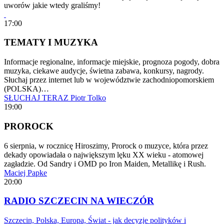
uworów jakie wtedy graliśmy!
17:00
TEMATY I MUZYKA
Informacje regionalne, informacje miejskie, prognoza pogody, dobra
muzyka, ciekawe audycje, świetna zabawa, konkursy, nagrody.
Słuchaj przez internet lub w województwie zachodniopomorskiem
(POLSKA)…
SŁUCHAJ TERAZ
Piotr Tolko
19:00
PROROCK
6 sierpnia, w rocznicę Hiroszimy, Prorock o muzyce, która przez
dekady opowiadała o największym lęku XX wieku - atomowej
zagładzie. Od Sandry i OMD po Iron Maiden, Metallikę i Rush.
Maciej Papke
20:00
RADIO SZCZECIN NA WIECZÓR
Szczecin, Polska, Europa, Świat - jak decyzje polityków i