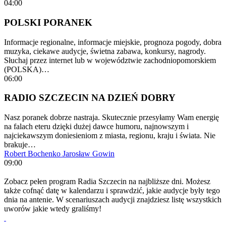
04:00
POLSKI PORANEK
Informacje regionalne, informacje miejskie, prognoza pogody, dobra
muzyka, ciekawe audycje, świetna zabawa, konkursy, nagrody.
Słuchaj przez internet lub w województwie zachodniopomorskiem
(POLSKA)…
06:00
RADIO SZCZECIN NA DZIEŃ DOBRY
Nasz poranek dobrze nastraja. Skutecznie przesyłamy Wam energię
na falach eteru dzięki dużej dawce humoru, najnowszym i
najciekawszym doniesieniom z miasta, regionu, kraju i świata. Nie
brakuje…
Robert Bochenko
Jarosław Gowin
09:00
Zobacz pełen program Radia Szczecin na najbliższe dni. Możesz
także cofnąć datę w kalendarzu i sprawdzić, jakie audycje były tego
dnia na antenie. W scenariuszach audycji znajdziesz listę wszystkich
uworów jakie wtedy graliśmy!