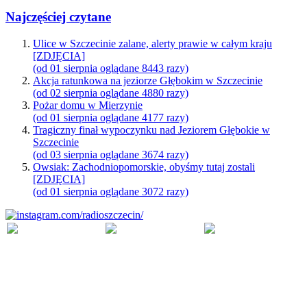
Najczęściej czytane
Ulice w Szczecinie zalane, alerty prawie w całym kraju
[ZDJĘCIA]
(od 01 sierpnia oglądane 8443 razy)
Akcja ratunkowa na jeziorze Głębokim w Szczecinie
(od 02 sierpnia oglądane 4880 razy)
Pożar domu w Mierzynie
(od 01 sierpnia oglądane 4177 razy)
Tragiczny finał wypoczynku nad Jeziorem Głębokie w
Szczecinie
(od 03 sierpnia oglądane 3674 razy)
Owsiak: Zachodniopomorskie, obyśmy tutaj zostali
[ZDJĘCIA]
(od 01 sierpnia oglądane 3072 razy)