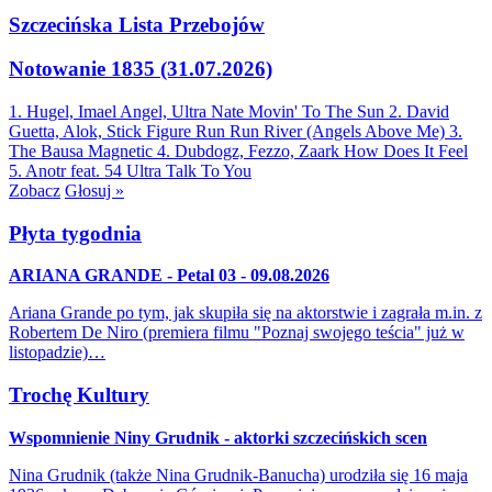
Szczecińska Lista Przebojów
Notowanie 1835 (31.07.2026)
1. Hugel, Imael Angel, Ultra Nate
Movin' To The Sun
2. David
Guetta, Alok, Stick Figure
Run Run River (Angels Above Me)
3.
The Bausa
Magnetic
4. Dubdogz, Fezzo, Zaark
How Does It Feel
5. Anotr feat. 54 Ultra
Talk To You
Zobacz
Głosuj »
Płyta tygodnia
ARIANA GRANDE - Petal 03 - 09.08.2026
Ariana Grande po tym, jak skupiła się na aktorstwie i zagrała m.in. z
Robertem De Niro (premiera filmu "Poznaj swojego teścia" już w
listopadzie)…
Trochę Kultury
Wspomnienie Niny Grudnik - aktorki szczecińskich scen
Nina Grudnik (także Nina Grudnik-Banucha) urodziła się 16 maja