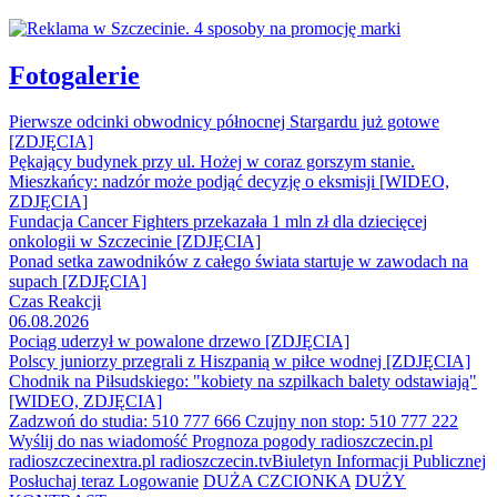
Fotogalerie
Pierwsze odcinki obwodnicy północnej Stargardu już gotowe
[ZDJĘCIA]
Pękający budynek przy ul. Hożej w coraz gorszym stanie.
Mieszkańcy: nadzór może podjąć decyzję o eksmisji [WIDEO,
ZDJĘCIA]
Fundacja Cancer Fighters przekazała 1 mln zł dla dziecięcej
onkologii w Szczecinie [ZDJĘCIA]
Ponad setka zawodników z całego świata startuje w zawodach na
supach [ZDJĘCIA]
Czas Reakcji
06.08.2026
Pociąg uderzył w powalone drzewo [ZDJĘCIA]
Polscy juniorzy przegrali z Hiszpanią w piłce wodnej [ZDJĘCIA]
Chodnik na Piłsudskiego: "kobiety na szpilkach balety odstawiają"
[WIDEO, ZDJĘCIA]
Zadzwoń do studia: 510 777 666
Czujny non stop: 510 777 222
Wyślij do nas wiadomość
Prognoza pogody
radioszczecin.pl
radioszczecinextra.pl
radioszczecin.tv
Biuletyn Informacji Publicznej
Posłuchaj teraz
Logowanie
DUŻA CZCIONKA
DUŻY