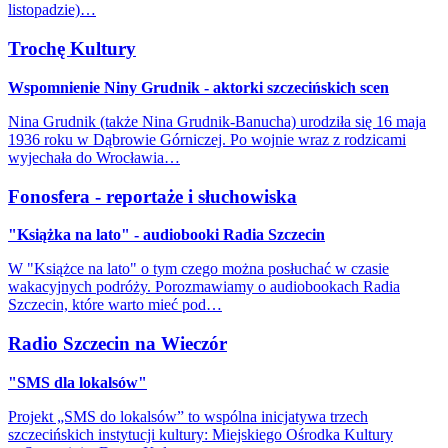
listopadzie)…
Trochę Kultury
Wspomnienie Niny Grudnik - aktorki szczecińskich scen
Nina Grudnik (także Nina Grudnik-Banucha) urodziła się 16 maja
1936 roku w Dąbrowie Górniczej. Po wojnie wraz z rodzicami
wyjechała do Wrocławia…
Fonosfera - reportaże i słuchowiska
"Książka na lato" - audiobooki Radia Szczecin
W "Książce na lato" o tym czego można posłuchać w czasie
wakacyjnych podróży. Porozmawiamy o audiobookach Radia
Szczecin, które warto mieć pod…
Radio Szczecin na Wieczór
"SMS dla lokalsów"
Projekt „SMS do lokalsów” to wspólna inicjatywa trzech
szczecińskich instytucji kultury: Miejskiego Ośrodka Kultury