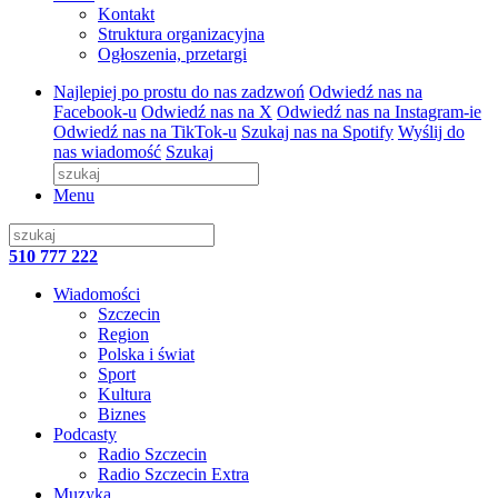
Kontakt
Struktura organizacyjna
Ogłoszenia, przetargi
Najlepiej po prostu do nas zadzwoń
Odwiedź nas na
Facebook-u
Odwiedź nas na X
Odwiedź nas na Instagram-ie
Odwiedź nas na TikTok-u
Szukaj nas na Spotify
Wyślij do
nas wiadomość
Szukaj
Menu
510 777 222
Wiadomości
Szczecin
Region
Polska i świat
Sport
Kultura
Biznes
Podcasty
Radio Szczecin
Radio Szczecin Extra
Muzyka