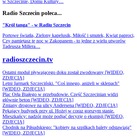
w Szczecinie, Domu Kultury…
Radio Szczecin poleca...
"Król tanga" - w Radiu Szczecin
Portowe światła, Zielony kapelusik, Miłość i smutek, Kwiat paproci,
Czy pamiętasz tę noc w Zakopanem - to jedne z wielu utworów
Tadeusza Millera…
radioszczecin.tv
Ostatni moduł pływającego doku został zwodowany [WIDEO,
ZDJĘCIA]
Letni Jarmark Szczeciński. "Coś innego, aniżeli w sklepach"
[WIDEO, ZDJĘCIA]
Plac Orła Białego w przebudowie. Część Szczecinian widzi
głównie beton [WIDEO, ZDJĘCIA]
Zmiany drogowe na ulicy Andersena [WIDEO, ZDJĘCIA]
Pękający budynek przy ul. Hożej w coraz gorszym stanie.
Mieszkańcy: nadzór może podjąć decyzję o eksmisji [WIDEO,
ZDJĘCIA]
Chodnik na Piłsudskiego: "kobiety na szpilkach balety odstawiają"
[WIDEO, ZDJĘCIA]