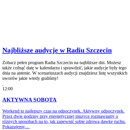
Najbliższe audycje w Radiu Szczecin
Zobacz pełen program Radia Szczecin na najbliższe dni. Możesz
także cofnąć datę w kalendarzu i sprawdzić, jakie audycje były tego
dnia na antenie. W scenariuszach audycji znajdziesz listę wszystkich
uworów jakie wtedy graliśmy!
12:00
AKTYWNA SOBOTA
Weekend to najlepszy czas na odpoczynek. Aktywny odpoczynek.
Przez dwie godziny przy energetycznej muzyce rozmawiamy o
różnych sposobach na to, jak zapewnić sobie zdrową dawkę ruchu.
Pokazujemy…