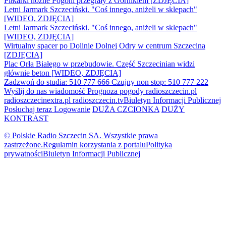
Piłkarki nożne Pogoni przegrały z Górnikiem [ZDJĘCIA]
Letni Jarmark Szczeciński. "Coś innego, aniżeli w sklepach"
[WIDEO, ZDJĘCIA]
Letni Jarmark Szczeciński. "Coś innego, aniżeli w sklepach"
[WIDEO, ZDJĘCIA]
Wirtualny spacer po Dolinie Dolnej Odry w centrum Szczecina
[ZDJĘCIA]
Plac Orła Białego w przebudowie. Część Szczecinian widzi
głównie beton [WIDEO, ZDJĘCIA]
Zadzwoń do studia: 510 777 666
Czujny non stop: 510 777 222
Wyślij do nas wiadomość
Prognoza pogody
radioszczecin.pl
radioszczecinextra.pl
radioszczecin.tv
Biuletyn Informacji Publicznej
Posłuchaj teraz
Logowanie
DUŻA CZCIONKA
DUŻY
KONTRAST
© Polskie Radio Szczecin SA. Wszystkie prawa
zastrzeżone.
Regulamin korzystania z portalu
Polityka
prywatności
Biuletyn Informacji Publicznej