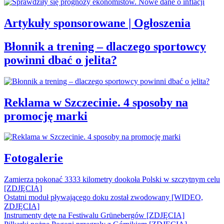
Artykuły sponsorowane | Ogłoszenia
Błonnik a trening – dlaczego sportowcy
powinni dbać o jelita?
Reklama w Szczecinie. 4 sposoby na
promocję marki
Fotogalerie
Zamierza pokonać 3333 kilometry dookoła Polski w szczytnym celu
[ZDJĘCIA]
Ostatni moduł pływającego doku został zwodowany [WIDEO,
ZDJĘCIA]
Instrumenty dęte na Festiwalu Grünebergów [ZDJĘCIA]