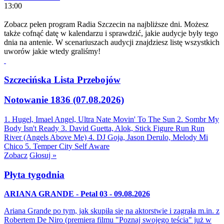
13:00
Zobacz pełen program Radia Szczecin na najbliższe dni. Możesz
także cofnąć datę w kalendarzu i sprawdzić, jakie audycje były tego
dnia na antenie. W scenariuszach audycji znajdziesz listę wszystkich
uworów jakie wtedy graliśmy!
Szczecińska Lista Przebojów
Notowanie 1836 (07.08.2026)
1. Hugel, Imael Angel, Ultra Nate
Movin' To The Sun
2. Sombr
My
Body Isn't Ready
3. David Guetta, Alok, Stick Figure
Run Run
River (Angels Above Me)
4. DJ Goja, Jason Derulo, Melody
Mi
Chico
5. Temper City
Self Aware
Zobacz
Głosuj »
Płyta tygodnia
ARIANA GRANDE - Petal 03 - 09.08.2026
Ariana Grande po tym, jak skupiła się na aktorstwie i zagrała m.in. z
Robertem De Niro (premiera filmu "Poznaj swojego teścia" już w