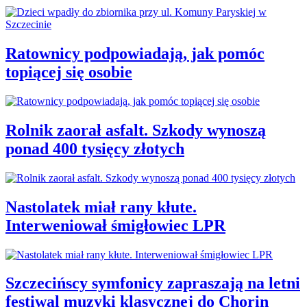
Ratownicy podpowiadają, jak pomóc
topiącej się osobie
Rolnik zaorał asfalt. Szkody wynoszą
ponad 400 tysięcy złotych
Nastolatek miał rany kłute.
Interweniował śmigłowiec LPR
Szczecińscy symfonicy zapraszają na letni
festiwal muzyki klasycznej do Chorin