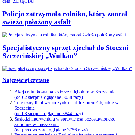
Policja zatrzymała rolnika, który zaorał
świeżo położony asfalt
Specjalistyczny sprzęt zjechał do Stoczni
Szczecińskiej „Wulkan”
Najczęściej czytane
Akcja ratunkowa na jeziorze Głębokim w Szczecinie
(od 02 sierpnia oglądane 5038 razy)
Tragiczny finał wypoczynku nad Jeziorem Głębokie w
Szczecinie
(od 03 sierpnia oglądane 3844 razy)
Sąsiedzi interweniują w sprawie psa pozostawionego
samotnie w mieszkaniu
(od przedwczoraj oglądane 3756 razy)