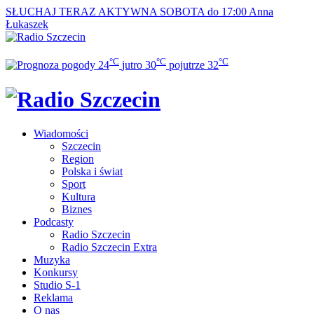
SŁUCHAJ TERAZ
AKTYWNA SOBOTA do 17:00
Anna
Łukaszek
°C
°C
°C
24
jutro
30
pojutrze
32
Wiadomości
Szczecin
Region
Polska i świat
Sport
Kultura
Biznes
Podcasty
Radio Szczecin
Radio Szczecin Extra
Muzyka
Konkursy
Studio S-1
Reklama
O nas