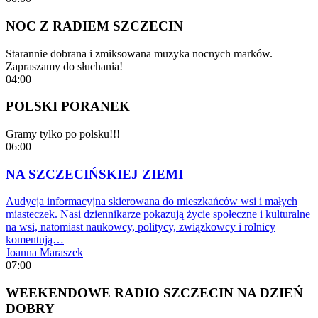
NOC Z RADIEM SZCZECIN
Starannie dobrana i zmiksowana muzyka nocnych marków.
Zapraszamy do słuchania!
04:00
POLSKI PORANEK
Gramy tylko po polsku!!!
06:00
NA SZCZECIŃSKIEJ ZIEMI
Audycja informacyjna skierowana do mieszkańców wsi i małych
miasteczek. Nasi dziennikarze pokazują życie społeczne i kulturalne
na wsi, natomiast naukowcy, politycy, związkowcy i rolnicy
komentują…
Joanna Maraszek
07:00
WEEKENDOWE RADIO SZCZECIN NA DZIEŃ
DOBRY