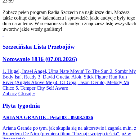
23:59
Zobacz pełen program Radia Szczecin na najbliższe dni. Możesz
także cofnąć datę w kalendarzu i sprawdzić, jakie audycje były tego
dnia na antenie. W scenariuszach audycji znajdziesz listę wszystkich
uworów jakie wtedy graliśmy!
Szczecińska Lista Przebojów
Notowanie 1836 (07.08.2026)
1. Hugel, Imael Angel, Ultra Nate
Movin' To The Sun
2. Sombr
My
Body Isn't Ready
3. David Guetta, Alok, Stick Figure
Run Run
River (Angels Above Me)
4. DJ Goja, Jason Derulo, Melody
Mi
Chico
5. Temper City
Self Aware
Zobacz
Głosuj »
Płyta tygodnia
ARIANA GRANDE - Petal 03 - 09.08.2026
Ariana Grande po tym, jak skupiła się na aktorstwie i zagrała m.in. z
Robertem De Niro (premiera filmu "Poznaj swojego teścia" już w