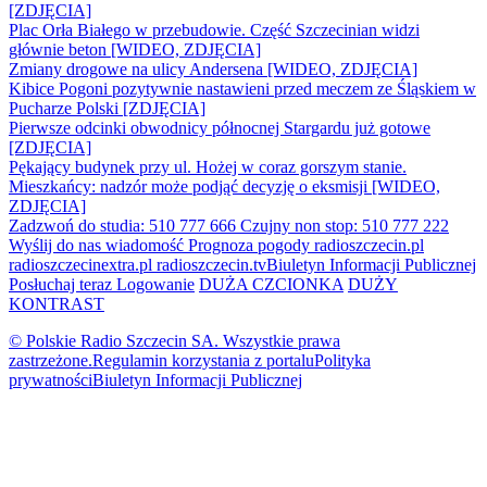
[ZDJĘCIA]
Plac Orła Białego w przebudowie. Część Szczecinian widzi
głównie beton [WIDEO, ZDJĘCIA]
Zmiany drogowe na ulicy Andersena [WIDEO, ZDJĘCIA]
Kibice Pogoni pozytywnie nastawieni przed meczem ze Śląskiem w
Pucharze Polski [ZDJĘCIA]
Pierwsze odcinki obwodnicy północnej Stargardu już gotowe
[ZDJĘCIA]
Pękający budynek przy ul. Hożej w coraz gorszym stanie.
Mieszkańcy: nadzór może podjąć decyzję o eksmisji [WIDEO,
ZDJĘCIA]
Zadzwoń do studia: 510 777 666
Czujny non stop: 510 777 222
Wyślij do nas wiadomość
Prognoza pogody
radioszczecin.pl
radioszczecinextra.pl
radioszczecin.tv
Biuletyn Informacji Publicznej
Posłuchaj teraz
Logowanie
DUŻA CZCIONKA
DUŻY
KONTRAST
© Polskie Radio Szczecin SA. Wszystkie prawa
zastrzeżone.
Regulamin korzystania z portalu
Polityka
prywatności
Biuletyn Informacji Publicznej