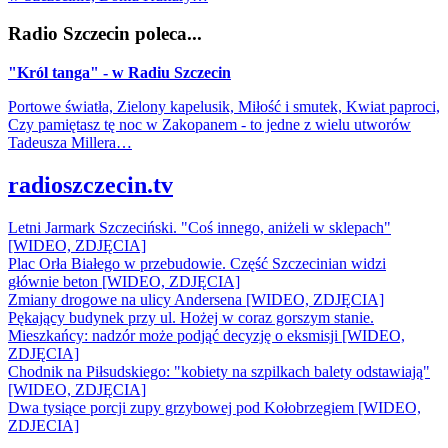
Radio Szczecin poleca...
"Król tanga" - w Radiu Szczecin
Portowe światła, Zielony kapelusik, Miłość i smutek, Kwiat paproci,
Czy pamiętasz tę noc w Zakopanem - to jedne z wielu utworów
Tadeusza Millera…
radioszczecin.tv
Letni Jarmark Szczeciński. "Coś innego, aniżeli w sklepach"
[WIDEO, ZDJĘCIA]
Plac Orła Białego w przebudowie. Część Szczecinian widzi
głównie beton [WIDEO, ZDJĘCIA]
Zmiany drogowe na ulicy Andersena [WIDEO, ZDJĘCIA]
Pękający budynek przy ul. Hożej w coraz gorszym stanie.
Mieszkańcy: nadzór może podjąć decyzję o eksmisji [WIDEO,
ZDJĘCIA]
Chodnik na Piłsudskiego: "kobiety na szpilkach balety odstawiają"
[WIDEO, ZDJĘCIA]
Dwa tysiące porcji zupy grzybowej pod Kołobrzegiem [WIDEO,
ZDJECIA]