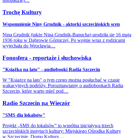
listopadzie)…
Trochę Kultury
Wspomnienie Niny Grudnik - aktorki szczecińskich scen
Nina Grudnik (także Nina Grudnik-Banucha) urodziła się 16 maja
1936 roku w Dąbrowie Górniczej. Po wojnie wraz z rodzicami
wyjechała do Wrocławia…
Fonosfera - reportaże i słuchowiska
"Książka na lato" - audiobooki Radia Szczecin
W "Książce na lato" o tym czego można posłuchać w czasie
wakacyjnych podróży. Porozmawiamy o audiobookach Radia
Szczecin, które warto mieć pod…
Radio Szczecin na Wieczór
"SMS dla lokalsów"
Projekt „SMS do lokalsów” to wspólna inicjatywa trzech
szczecińskich instytucji kultury: Miejskiego Ośrodka Kultury
w Szczecinie, Domu Kultury…