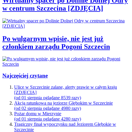
Wirtualny spacer po Dolinie Dolnej Odry
w centrum Szczecina [ZDJĘCIA]
Po wulgarnym wpisie, nie jest już
członkiem zarządu Pogoni Szczecin
Najczęściej czytane
Ulice w Szczecinie zalane, alerty prawie w całym kraju
[ZDJĘCIA]
(od 01 sierpnia oglądane 8539 razy)
Akcja ratunkowa na jeziorze Głębokim w Szczecinie
(od 02 sierpnia oglądane 4980 razy)
Pożar domu w Mierzynie
(od 01 sierpnia oglądane 4280 razy)
Tragiczny finał wypoczynku nad Jeziorem Głębokie w
Szczecinie