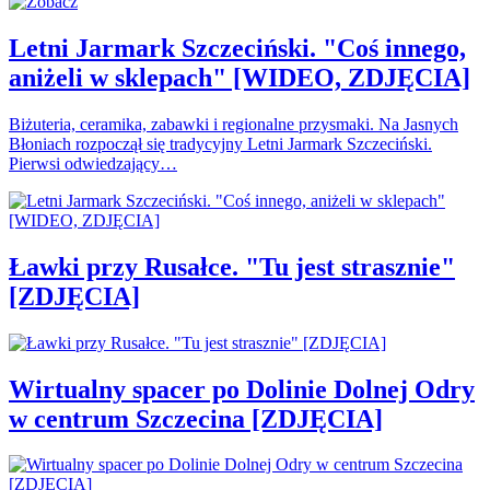
Letni Jarmark Szczeciński. "Coś innego,
aniżeli w sklepach" [WIDEO, ZDJĘCIA]
Biżuteria, ceramika, zabawki i regionalne przysmaki. Na Jasnych
Błoniach rozpoczął się tradycyjny Letni Jarmark Szczeciński.
Pierwsi odwiedzający…
Ławki przy Rusałce. "Tu jest strasznie"
[ZDJĘCIA]
Wirtualny spacer po Dolinie Dolnej Odry
w centrum Szczecina [ZDJĘCIA]