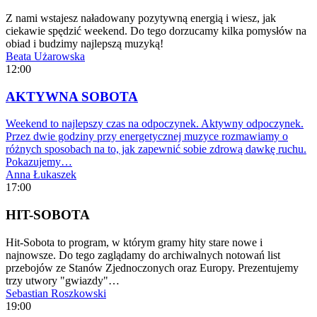
Z nami wstajesz naładowany pozytywną energią i wiesz, jak
ciekawie spędzić weekend. Do tego dorzucamy kilka pomysłów na
obiad i budzimy najlepszą muzyką!
Beata Użarowska
12:00
AKTYWNA SOBOTA
Weekend to najlepszy czas na odpoczynek. Aktywny odpoczynek.
Przez dwie godziny przy energetycznej muzyce rozmawiamy o
różnych sposobach na to, jak zapewnić sobie zdrową dawkę ruchu.
Pokazujemy…
Anna Łukaszek
17:00
HIT-SOBOTA
Hit-Sobota to program, w którym gramy hity stare nowe i
najnowsze. Do tego zaglądamy do archiwalnych notowań list
przebojów ze Stanów Zjednoczonych oraz Europy. Prezentujemy
trzy utwory "gwiazdy"…
Sebastian Roszkowski
19:00