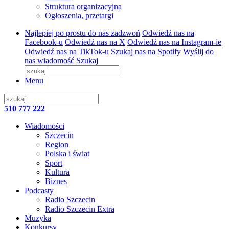
Struktura organizacyjna
Ogłoszenia, przetargi
Najlepiej po prostu do nas zadzwoń
Odwiedź nas na
Facebook-u
Odwiedź nas na X
Odwiedź nas na Instagram-ie
Odwiedź nas na TikTok-u
Szukaj nas na Spotify
Wyślij do
nas wiadomość
Szukaj
Menu
510 777 222
Wiadomości
Szczecin
Region
Polska i świat
Sport
Kultura
Biznes
Podcasty
Radio Szczecin
Radio Szczecin Extra
Muzyka
Konkursy