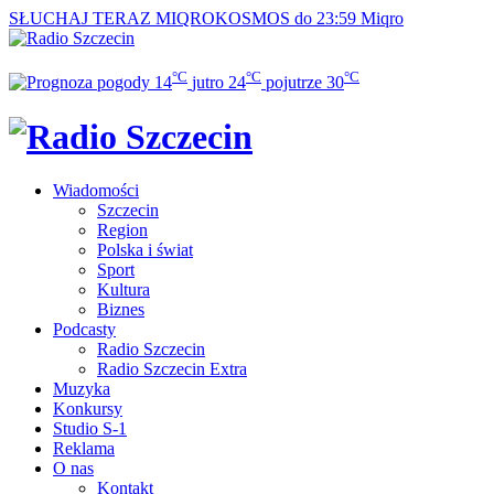
SŁUCHAJ TERAZ
MIQROKOSMOS do 23:59
Miqro
°C
°C
°C
14
jutro
24
pojutrze
30
Wiadomości
Szczecin
Region
Polska i świat
Sport
Kultura
Biznes
Podcasty
Radio Szczecin
Radio Szczecin Extra
Muzyka
Konkursy
Studio S-1
Reklama
O nas
Kontakt