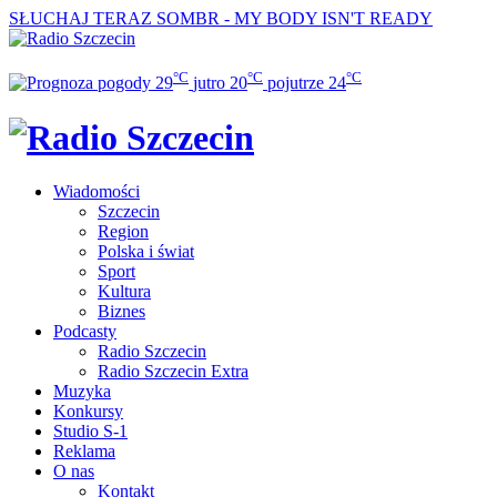
SŁUCHAJ TERAZ
SOMBR - MY BODY ISN'T READY
°C
°C
°C
29
jutro
20
pojutrze
24
Wiadomości
Szczecin
Region
Polska i świat
Sport
Kultura
Biznes
Podcasty
Radio Szczecin
Radio Szczecin Extra
Muzyka
Konkursy
Studio S-1
Reklama
O nas
Kontakt