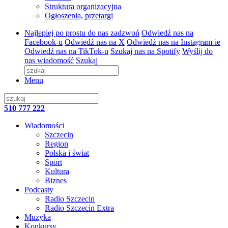
Struktura organizacyjna
Ogłoszenia, przetargi
Najlepiej po prostu do nas zadzwoń
Odwiedź nas na
Facebook-u
Odwiedź nas na X
Odwiedź nas na Instagram-ie
Odwiedź nas na TikTok-u
Szukaj nas na Spotify
Wyślij do
nas wiadomość
Szukaj
Menu
510 777 222
Wiadomości
Szczecin
Region
Polska i świat
Sport
Kultura
Biznes
Podcasty
Radio Szczecin
Radio Szczecin Extra
Muzyka
Konkursy