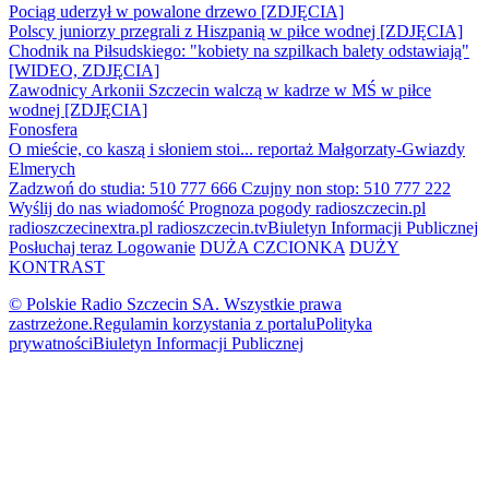
Pociąg uderzył w powalone drzewo [ZDJĘCIA]
Polscy juniorzy przegrali z Hiszpanią w piłce wodnej [ZDJĘCIA]
Chodnik na Piłsudskiego: "kobiety na szpilkach balety odstawiają"
[WIDEO, ZDJĘCIA]
Zawodnicy Arkonii Szczecin walczą w kadrze w MŚ w piłce
wodnej [ZDJĘCIA]
Fonosfera
O mieście, co kaszą i słoniem stoi... reportaż Małgorzaty-Gwiazdy
Elmerych
Zadzwoń do studia: 510 777 666
Czujny non stop: 510 777 222
Wyślij do nas wiadomość
Prognoza pogody
radioszczecin.pl
radioszczecinextra.pl
radioszczecin.tv
Biuletyn Informacji Publicznej
Posłuchaj teraz
Logowanie
DUŻA CZCIONKA
DUŻY
KONTRAST
© Polskie Radio Szczecin SA. Wszystkie prawa
zastrzeżone.
Regulamin korzystania z portalu
Polityka
prywatności
Biuletyn Informacji Publicznej