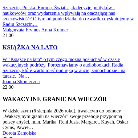
Szczecin, Polska, Europa, Świat - jak decyzje polityków i
naukowców oraz wydarzenia wpływają na otaczającą nas
rzeczywistość? O tym od poniedziałku do czwartku dyskutujemy w
Radiu Szczecin…
Małgorzata Frymus
Anna Kolmer
21:00
KSIĄŻKA NA LATO
W "Książce na lato" o tym czego można posłuchać w czasie
wakacyjnych podróży. Porozmawiamy o audiobookach Radia
Szczecin, które warto mieć pod ręką w aucie, samochodzie i na
tarasie. Na…
Joanna Skonieczna
22:00
WAKACYJNE GRANIE NA WIECZÓR
W dzisiejszym (6 sierpnia 2026 roku), trwającym do północy
„Wakacyjnym graniu na wieczór” swoje przeboje przypomną
polscy artyści, m.in. Marika, Reni Jusis, Margaret, Kayah, Oskar
Cyms, Paweł…
Dorota Zamolska