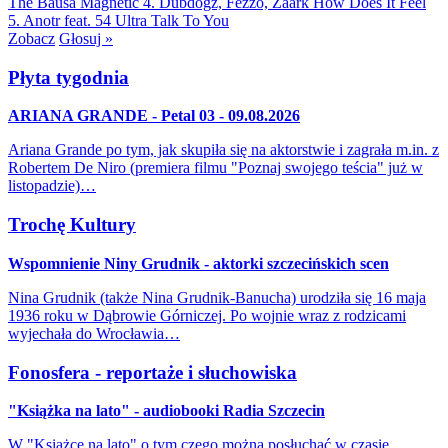
The Bausa
Magnetic
4. Dubdogz, Fezzo, Zaark
How Does It Feel
5. Anotr feat. 54 Ultra
Talk To You
Zobacz
Głosuj »
Płyta tygodnia
ARIANA GRANDE - Petal 03 - 09.08.2026
Ariana Grande po tym, jak skupiła się na aktorstwie i zagrała m.in. z
Robertem De Niro (premiera filmu "Poznaj swojego teścia" już w
listopadzie)…
Trochę Kultury
Wspomnienie Niny Grudnik - aktorki szczecińskich scen
Nina Grudnik (także Nina Grudnik-Banucha) urodziła się 16 maja
1936 roku w Dąbrowie Górniczej. Po wojnie wraz z rodzicami
wyjechała do Wrocławia…
Fonosfera - reportaże i słuchowiska
"Książka na lato" - audiobooki Radia Szczecin
W "Książce na lato" o tym czego można posłuchać w czasie