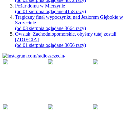
(od 02 sierpnia oglądane 4872 razy)
Pożar domu w Mierzynie
(od 01 sierpnia oglądane 4158 razy)
Tragiczny finał wypoczynku nad Jeziorem Głębokie w
Szczecinie
(od 03 sierpnia oglądane 3664 razy)
Owsiak: Zachodniopomorskie, obyśmy tutaj zostali
[ZDJĘCIA]
(od 01 sierpnia oglądane 3056 razy)