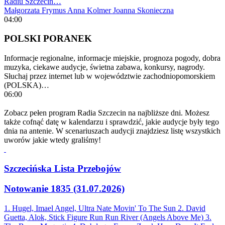
Radiu Szczecin…
Małgorzata Frymus
Anna Kolmer
Joanna Skonieczna
04:00
POLSKI PORANEK
Informacje regionalne, informacje miejskie, prognoza pogody, dobra
muzyka, ciekawe audycje, świetna zabawa, konkursy, nagrody.
Słuchaj przez internet lub w województwie zachodniopomorskiem
(POLSKA)…
06:00
Zobacz pełen program Radia Szczecin na najbliższe dni. Możesz
także cofnąć datę w kalendarzu i sprawdzić, jakie audycje były tego
dnia na antenie. W scenariuszach audycji znajdziesz listę wszystkich
uworów jakie wtedy graliśmy!
Szczecińska Lista Przebojów
Notowanie 1835 (31.07.2026)
1. Hugel, Imael Angel, Ultra Nate
Movin' To The Sun
2. David
Guetta, Alok, Stick Figure
Run Run River (Angels Above Me)
3.