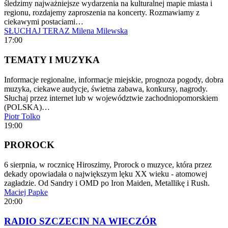
śledzimy najważniejsze wydarzenia na kulturalnej mapie miasta i
regionu, rozdajemy zaproszenia na koncerty. Rozmawiamy z
ciekawymi postaciami…
SŁUCHAJ TERAZ
Milena Milewska
17:00
TEMATY I MUZYKA
Informacje regionalne, informacje miejskie, prognoza pogody, dobra
muzyka, ciekawe audycje, świetna zabawa, konkursy, nagrody.
Słuchaj przez internet lub w województwie zachodniopomorskiem
(POLSKA)…
Piotr Tolko
19:00
PROROCK
6 sierpnia, w rocznicę Hiroszimy, Prorock o muzyce, która przez
dekady opowiadała o największym lęku XX wieku - atomowej
zagładzie. Od Sandry i OMD po Iron Maiden, Metallikę i Rush.
Maciej Papke
20:00
RADIO SZCZECIN NA WIECZÓR