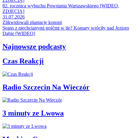
ZDJECIA]
82. rocznica wybuchu Powstania Warszawskiego [WIDEO,
ZDJĘCIA]
31.07.2026
Zlikwidowali plantację konopi
Seans z niechcianymi gośćmi w tle? Komary wróciły nad Jezioro
Dąbie [WIDEO]
Najnowsze podcasty
Czas Reakcji
Radio Szczecin Na Wieczór
3 minuty ze Lwowa