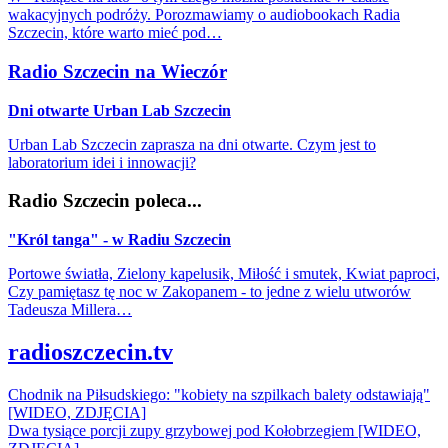
wakacyjnych podróży. Porozmawiamy o audiobookach Radia
Szczecin, które warto mieć pod…
Radio Szczecin na Wieczór
Dni otwarte Urban Lab Szczecin
Urban Lab Szczecin zaprasza na dni otwarte. Czym jest to
laboratorium idei i innowacji?
Radio Szczecin poleca...
"Król tanga" - w Radiu Szczecin
Portowe światła, Zielony kapelusik, Miłość i smutek, Kwiat paproci,
Czy pamiętasz tę noc w Zakopanem - to jedne z wielu utworów
Tadeusza Millera…
radioszczecin.tv
Chodnik na Piłsudskiego: "kobiety na szpilkach balety odstawiają"
[WIDEO, ZDJĘCIA]
Dwa tysiące porcji zupy grzybowej pod Kołobrzegiem [WIDEO,