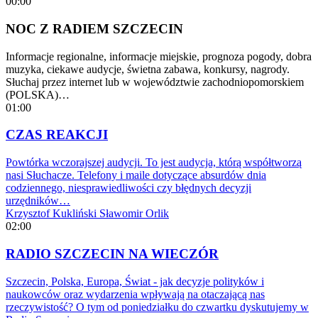
00:00
NOC Z RADIEM SZCZECIN
Informacje regionalne, informacje miejskie, prognoza pogody, dobra
muzyka, ciekawe audycje, świetna zabawa, konkursy, nagrody.
Słuchaj przez internet lub w województwie zachodniopomorskiem
(POLSKA)…
01:00
CZAS REAKCJI
Powtórka wczorajszej audycji. To jest audycja, którą współtworzą
nasi Słuchacze. Telefony i maile dotyczące absurdów dnia
codziennego, niesprawiedliwości czy błędnych decyzji
urzędników…
Krzysztof Kukliński
Sławomir Orlik
02:00
RADIO SZCZECIN NA WIECZÓR
Szczecin, Polska, Europa, Świat - jak decyzje polityków i
naukowców oraz wydarzenia wpływają na otaczającą nas
rzeczywistość? O tym od poniedziałku do czwartku dyskutujemy w