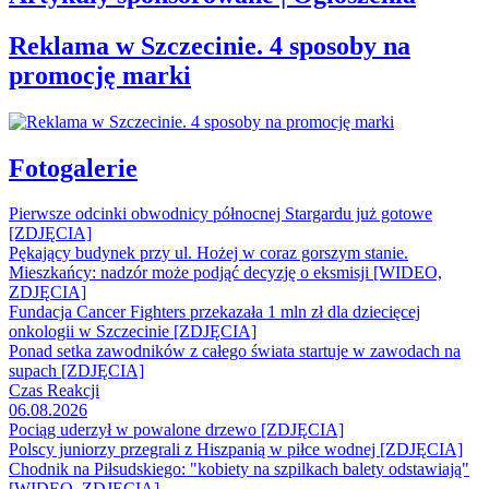
Reklama w Szczecinie. 4 sposoby na
promocję marki
Fotogalerie
Pierwsze odcinki obwodnicy północnej Stargardu już gotowe
[ZDJĘCIA]
Pękający budynek przy ul. Hożej w coraz gorszym stanie.
Mieszkańcy: nadzór może podjąć decyzję o eksmisji [WIDEO,
ZDJĘCIA]
Fundacja Cancer Fighters przekazała 1 mln zł dla dziecięcej
onkologii w Szczecinie [ZDJĘCIA]
Ponad setka zawodników z całego świata startuje w zawodach na
supach [ZDJĘCIA]
Czas Reakcji
06.08.2026
Pociąg uderzył w powalone drzewo [ZDJĘCIA]
Polscy juniorzy przegrali z Hiszpanią w piłce wodnej [ZDJĘCIA]
Chodnik na Piłsudskiego: "kobiety na szpilkach balety odstawiają"
[WIDEO, ZDJĘCIA]