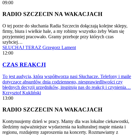
09:00
RADIO SZCZECIN NA WAKACJACH
O tej porze do słuchania Radia Szczecin dołączają kolejne sklepy,
firmy, biura i wielkie hale, a my robimy wszystko żeby Wam się
przyjemniej pracowało. Gramy przeboje przy których czas
szybciej…
SŁUCHAJ TERAZ
Grzegorz Lament
12:00
CZAS REAKCJI
To jest audycja, którą współtworzą nasi Słuchacze. Telefony i maile
dotyczące absurdów dnia codziennego, niesprawiedliwości czy
błędnych decyzji urzędników, inspirują nas do reakcji i czynienia…
Krzysztof Kukliński
13:00
RADIO SZCZECIN NA WAKACJACH
Kontynuujemy dzień w pracy. Mamy dla was lokalne ciekawostki,
śledzimy najważniejsze wydarzenia na kulturalnej mapie miasta i
regionu, rozdajemy zaproszenia na koncerty. Rozmawiamy z