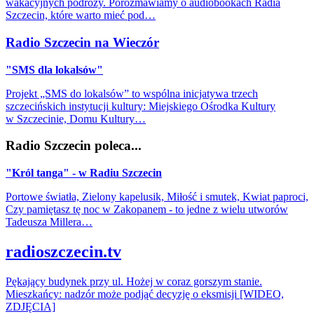
wakacyjnych podróży. Porozmawiamy o audiobookach Radia
Szczecin, które warto mieć pod…
Radio Szczecin na Wieczór
"SMS dla lokalsów"
Projekt „SMS do lokalsów” to wspólna inicjatywa trzech
szczecińskich instytucji kultury: Miejskiego Ośrodka Kultury
w Szczecinie, Domu Kultury…
Radio Szczecin poleca...
"Król tanga" - w Radiu Szczecin
Portowe światła, Zielony kapelusik, Miłość i smutek, Kwiat paproci,
Czy pamiętasz tę noc w Zakopanem - to jedne z wielu utworów
Tadeusza Millera…
radioszczecin.tv
Pękający budynek przy ul. Hożej w coraz gorszym stanie.
Mieszkańcy: nadzór może podjąć decyzję o eksmisji [WIDEO,
ZDJĘCIA]