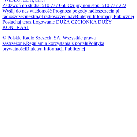
Zadzwoń do studia: 510 777 666
Czujny non stop: 510 777 222
Wyślij do nas wiadomość
Prognoza pogody
radioszczecin.pl
radioszczecinextra.pl
radioszczecin.tv
Biuletyn Informacji Publicznej
Posłuchaj teraz
Logowanie
DUŻA CZCIONKA
DUŻY
KONTRAST
© Polskie Radio Szczecin SA. Wszystkie prawa
zastrzeżone.
Regulamin korzystania z portalu
Polityka
prywatności
Biuletyn Informacji Publicznej