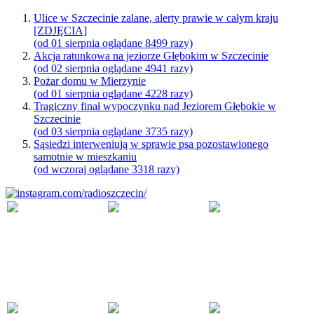
Ulice w Szczecinie zalane, alerty prawie w całym kraju
[ZDJĘCIA]
(od 01 sierpnia oglądane 8499 razy)
Akcja ratunkowa na jeziorze Głębokim w Szczecinie
(od 02 sierpnia oglądane 4941 razy)
Pożar domu w Mierzynie
(od 01 sierpnia oglądane 4228 razy)
Tragiczny finał wypoczynku nad Jeziorem Głębokie w
Szczecinie
(od 03 sierpnia oglądane 3735 razy)
Sąsiedzi interweniują w sprawie psa pozostawionego
samotnie w mieszkaniu
(od wczoraj oglądane 3318 razy)