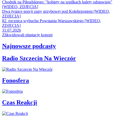
Chodnik na Piłsudskiego: "kobiety na szpilkach balety odstawiają"
[WIDEO, ZDJĘCIA]
Dwa tysiące porcji zupy grzybowej pod Kołobrzegiem [WIDEO,
ZDJECIA]
82. rocznica wybuchu Powstania Warszawskiego [WIDEO,
ZDJĘCIA]
31.07.2026
Zlikwidowali plantację konopi
Najnowsze podcasty
Radio Szczecin Na Wieczór
Fonosfera
Czas Reakcji