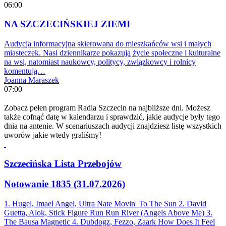
06:00
NA SZCZECIŃSKIEJ ZIEMI
Audycja informacyjna skierowana do mieszkańców wsi i małych
miasteczek. Nasi dziennikarze pokazują życie społeczne i kulturalne
na wsi, natomiast naukowcy, politycy, związkowcy i rolnicy
komentują…
Joanna Maraszek
07:00
Zobacz pełen program Radia Szczecin na najbliższe dni. Możesz
także cofnąć datę w kalendarzu i sprawdzić, jakie audycje były tego
dnia na antenie. W scenariuszach audycji znajdziesz listę wszystkich
uworów jakie wtedy graliśmy!
Szczecińska Lista Przebojów
Notowanie 1835 (31.07.2026)
1. Hugel, Imael Angel, Ultra Nate
Movin' To The Sun
2. David
Guetta, Alok, Stick Figure
Run Run River (Angels Above Me)
3.
The Bausa
Magnetic
4. Dubdogz, Fezzo, Zaark
How Does It Feel