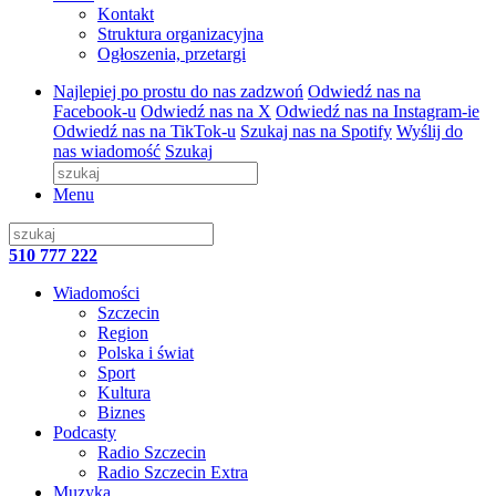
Kontakt
Struktura organizacyjna
Ogłoszenia, przetargi
Najlepiej po prostu do nas zadzwoń
Odwiedź nas na
Facebook-u
Odwiedź nas na X
Odwiedź nas na Instagram-ie
Odwiedź nas na TikTok-u
Szukaj nas na Spotify
Wyślij do
nas wiadomość
Szukaj
Menu
510 777 222
Wiadomości
Szczecin
Region
Polska i świat
Sport
Kultura
Biznes
Podcasty
Radio Szczecin
Radio Szczecin Extra
Muzyka