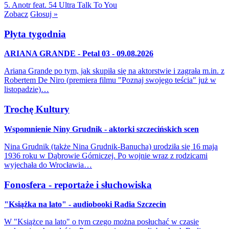
5. Anotr feat. 54 Ultra
Talk To You
Zobacz
Głosuj »
Płyta tygodnia
ARIANA GRANDE - Petal 03 - 09.08.2026
Ariana Grande po tym, jak skupiła się na aktorstwie i zagrała m.in. z
Robertem De Niro (premiera filmu "Poznaj swojego teścia" już w
listopadzie)…
Trochę Kultury
Wspomnienie Niny Grudnik - aktorki szczecińskich scen
Nina Grudnik (także Nina Grudnik-Banucha) urodziła się 16 maja
1936 roku w Dąbrowie Górniczej. Po wojnie wraz z rodzicami
wyjechała do Wrocławia…
Fonosfera - reportaże i słuchowiska
"Książka na lato" - audiobooki Radia Szczecin
W "Książce na lato" o tym czego można posłuchać w czasie