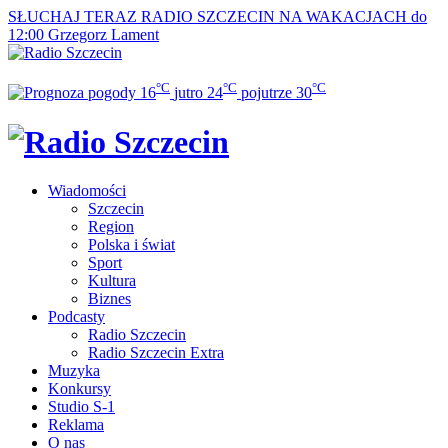
SŁUCHAJ TERAZ
RADIO SZCZECIN NA WAKACJACH do
12:00
Grzegorz Lament
°C
°C
°C
16
jutro
24
pojutrze
30
Wiadomości
Szczecin
Region
Polska i świat
Sport
Kultura
Biznes
Podcasty
Radio Szczecin
Radio Szczecin Extra
Muzyka
Konkursy
Studio S-1
Reklama
O nas