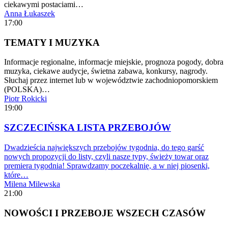
ciekawymi postaciami…
Anna Łukaszek
17:00
TEMATY I MUZYKA
Informacje regionalne, informacje miejskie, prognoza pogody, dobra
muzyka, ciekawe audycje, świetna zabawa, konkursy, nagrody.
Słuchaj przez internet lub w województwie zachodniopomorskiem
(POLSKA)…
Piotr Rokicki
19:00
SZCZECIŃSKA LISTA PRZEBOJÓW
Dwadzieścia największych przebojów tygodnia, do tego garść
nowych propozycji do listy, czyli nasze typy, świeży towar oraz
premiera tygodnia! Sprawdzamy poczekalnię, a w niej piosenki,
które…
Milena Milewska
21:00
NOWOŚCI I PRZEBOJE WSZECH CZASÓW