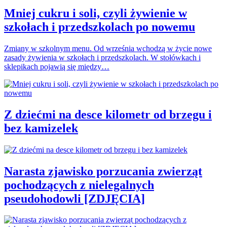
Mniej cukru i soli, czyli żywienie w
szkołach i przedszkolach po nowemu
Zmiany w szkolnym menu. Od września wchodzą w życie nowe
zasady żywienia w szkołach i przedszkolach. W stołówkach i
sklepikach pojawią się między…
Z dziećmi na desce kilometr od brzegu i
bez kamizelek
Narasta zjawisko porzucania zwierząt
pochodzących z nielegalnych
pseudohodowli [ZDJĘCIA]