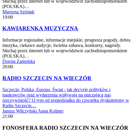
Słuchaj przez internet lub w województwie zachodniopomorskiem
(POLSKA)…
Marzena Szóstak
19:00
KAWIARENKA MUZYCZNA
Informacje regionalne, informacje miejskie, prognoza pogody, dobra
muzyka, ciekawe audycje, świetna zabawa, konkursy, nagrody.
Słuchaj przez internet lub w województwie zachodniopomorskiem
(POLSKA)…
Dorota Zamolska
20:00
RADIO SZCZECIN NA WIECZÓR
Szczecin, Polska, Europa, Świat - jak decyzje polityków i
naukowców oraz wydarzenia wpływają na otaczającą nas
rzeczywistość? O tym od poniedziałku do czwartku dyskutujemy w
Radiu Szczecin…
Janusz Wilczyński
Anna Kolmer
21:00
FONOSFERA RADIO SZCZECIN NA WIECZÓR