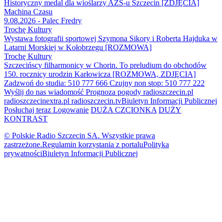
Historyczny medal dla wioślarzy AZS-u Szczecin [ZDJĘCIA]
Machina Czasu
9.08.2026 - Palec Fredry
Trochę Kultury
Wystawa fotografii sportowej Szymona Sikory i Roberta Hajduka w
Latarni Morskiej w Kołobrzegu [ROZMOWA]
Trochę Kultury
Szczecińscy filharmonicy w Chorin. To preludium do obchodów
150. rocznicy urodzin Karłowicza [ROZMOWA, ZDJĘCIA]
Zadzwoń do studia: 510 777 666
Czujny non stop: 510 777 222
Wyślij do nas wiadomość
Prognoza pogody
radioszczecin.pl
radioszczecinextra.pl
radioszczecin.tv
Biuletyn Informacji Publicznej
Posłuchaj teraz
Logowanie
DUŻA CZCIONKA
DUŻY
KONTRAST
© Polskie Radio Szczecin SA. Wszystkie prawa
zastrzeżone.
Regulamin korzystania z portalu
Polityka
prywatności
Biuletyn Informacji Publicznej