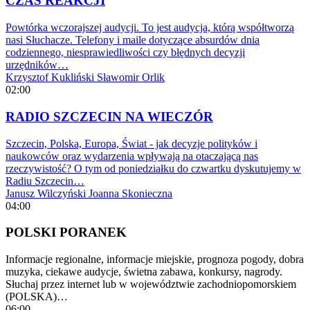
CZAS REAKCJI
Powtórka wczorajszej audycji. To jest audycja, którą współtworzą
nasi Słuchacze. Telefony i maile dotyczące absurdów dnia
codziennego, niesprawiedliwości czy błędnych decyzji
urzędników…
Krzysztof Kukliński
Sławomir Orlik
02:00
RADIO SZCZECIN NA WIECZÓR
Szczecin, Polska, Europa, Świat - jak decyzje polityków i
naukowców oraz wydarzenia wpływają na otaczającą nas
rzeczywistość? O tym od poniedziałku do czwartku dyskutujemy w
Radiu Szczecin…
Janusz Wilczyński
Joanna Skonieczna
04:00
POLSKI PORANEK
Informacje regionalne, informacje miejskie, prognoza pogody, dobra
muzyka, ciekawe audycje, świetna zabawa, konkursy, nagrody.
Słuchaj przez internet lub w województwie zachodniopomorskiem
(POLSKA)…
06:00