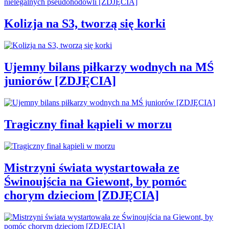
Kolizja na S3, tworzą się korki
Ujemny bilans piłkarzy wodnych na MŚ
juniorów [ZDJĘCIA]
Tragiczny finał kąpieli w morzu
Mistrzyni świata wystartowała ze
Świnoujścia na Giewont, by pomóc
chorym dzieciom [ZDJĘCIA]