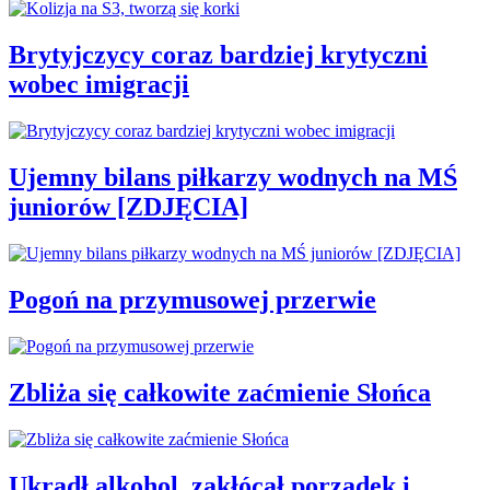
Brytyjczycy coraz bardziej krytyczni
wobec imigracji
Ujemny bilans piłkarzy wodnych na MŚ
juniorów [ZDJĘCIA]
Pogoń na przymusowej przerwie
Zbliża się całkowite zaćmienie Słońca
Ukradł alkohol, zakłócał porządek i