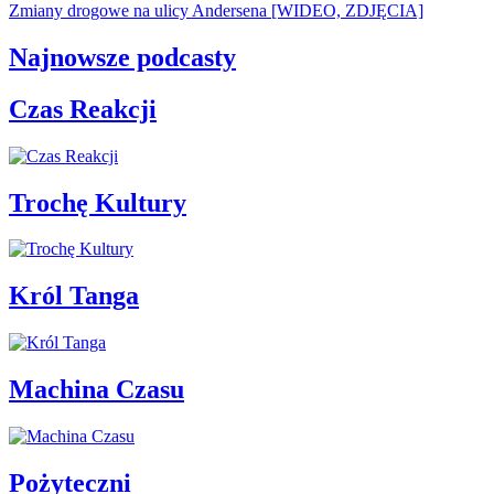
Zmiany drogowe na ulicy Andersena [WIDEO, ZDJĘCIA]
Najnowsze podcasty
Czas Reakcji
Trochę Kultury
Król Tanga
Machina Czasu
Pożyteczni