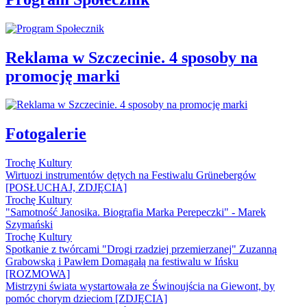
Reklama w Szczecinie. 4 sposoby na
promocję marki
Fotogalerie
Trochę Kultury
Wirtuozi instrumentów dętych na Festiwalu Grünebergów
[POSŁUCHAJ, ZDJĘCIA]
Trochę Kultury
"Samotność Janosika. Biografia Marka Perepeczki" - Marek
Szymański
Trochę Kultury
Spotkanie z twórcami "Drogi rzadziej przemierzanej" Zuzanną
Grabowską i Pawłem Domagałą na festiwalu w Ińsku
[ROZMOWA]
Mistrzyni świata wystartowała ze Świnoujścia na Giewont, by
pomóc chorym dzieciom [ZDJĘCIA]