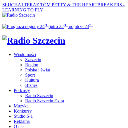
SŁUCHAJ TERAZ
TOM PETTY & THE HEARTBREAKERS -
LEARNING TO FLY
°C
°C
°C
24
jutro
22
pojutrze
23
Wiadomości
Szczecin
Region
Polska i świat
Sport
Kultura
Biznes
Podcasty
Radio Szczecin
Radio Szczecin Extra
Muzyka
Konkursy
Studio S-1
Reklama
O nas