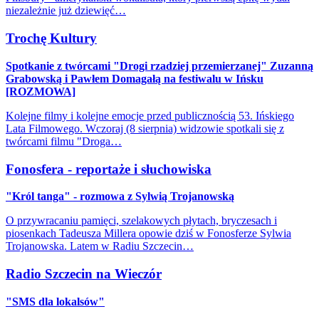
niezależnie już dziewięć…
Trochę Kultury
Spotkanie z twórcami "Drogi rzadziej przemierzanej" Zuzanną
Grabowską i Pawłem Domagałą na festiwalu w Ińsku
[ROZMOWA]
Kolejne filmy i kolejne emocje przed publicznością 53. Ińskiego
Lata Filmowego. Wczoraj (8 sierpnia) widzowie spotkali się z
twórcami filmu "Droga…
Fonosfera - reportaże i słuchowiska
"Król tanga" - rozmowa z Sylwią Trojanowską
O przywracaniu pamięci, szelakowych płytach, bryczesach i
piosenkach Tadeusza Millera opowie dziś w Fonosferze Sylwia
Trojanowska. Latem w Radiu Szczecin…
Radio Szczecin na Wieczór
"SMS dla lokalsów"