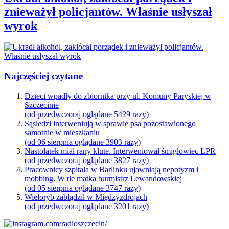
znieważył policjantów. Właśnie usłyszał
wyrok
Najczęściej czytane
Dzieci wpadły do zbiornika przy ul. Komuny Paryskiej w
Szczecinie
(od przedwczoraj oglądane 5429 razy)
Sąsiedzi interweniują w sprawie psa pozostawionego
samotnie w mieszkaniu
(od 06 sierpnia oglądane 3903 razy)
Nastolatek miał rany kłute. Interweniował śmigłowiec LPR
(od przedwczoraj oglądane 3827 razy)
Pracownicy szpitala w Barlinku ujawniają nepotyzm i
mobbing. W tle matka burmistrz Lewandowskiej
(od 05 sierpnia oglądane 3747 razy)
Wieloryb zabłądził w Międzyzdrojach
(od przedwczoraj oglądane 3201 razy)