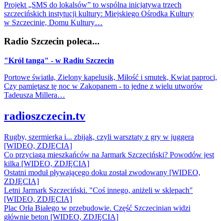
Projekt „SMS do lokalsów” to wspólna inicjatywa trzech
szczecińskich instytucji kultury: Miejskiego Ośrodka Kultury
w Szczecinie, Domu Kultury…
Radio Szczecin poleca...
"Król tanga" - w Radiu Szczecin
Portowe światła, Zielony kapelusik, Miłość i smutek, Kwiat paproci,
Czy pamiętasz tę noc w Zakopanem - to jedne z wielu utworów
Tadeusza Millera…
radioszczecin.tv
Rugby, szermierka i... zbijak, czyli warsztaty z gry w juggera
[WIDEO, ZDJĘCIA]
Co przyciąga mieszkańców na Jarmark Szczeciński? Powodów jest
kilka [WIDEO, ZDJĘCIA]
Ostatni moduł pływającego doku został zwodowany [WIDEO,
ZDJĘCIA]
Letni Jarmark Szczeciński. "Coś innego, aniżeli w sklepach"
[WIDEO, ZDJĘCIA]
Plac Orła Białego w przebudowie. Część Szczecinian widzi
głównie beton [WIDEO, ZDJĘCIA]