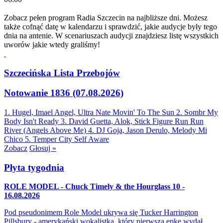
Zobacz pełen program Radia Szczecin na najbliższe dni. Możesz
także cofnąć datę w kalendarzu i sprawdzić, jakie audycje były tego
dnia na antenie. W scenariuszach audycji znajdziesz listę wszystkich
uworów jakie wtedy graliśmy!
Szczecińska Lista Przebojów
Notowanie 1836 (07.08.2026)
1. Hugel, Imael Angel, Ultra Nate
Movin' To The Sun
2. Sombr
My
Body Isn't Ready
3. David Guetta, Alok, Stick Figure
Run Run
River (Angels Above Me)
4. DJ Goja, Jason Derulo, Melody
Mi
Chico
5. Temper City
Self Aware
Zobacz
Głosuj »
Płyta tygodnia
ROLE MODEL - Chuck Timely & the Hourglass 10 -
16.08.2026
Pod pseudonimem Role Model ukrywa się Tucker Harrington
Pillsbury - amerykański wokalistka, który pierwszą epkę wydał