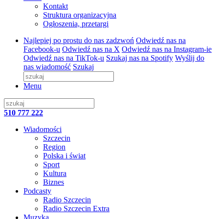
Kontakt
Struktura organizacyjna
Ogłoszenia, przetargi
Najlepiej po prostu do nas zadzwoń
Odwiedź nas na
Facebook-u
Odwiedź nas na X
Odwiedź nas na Instagram-ie
Odwiedź nas na TikTok-u
Szukaj nas na Spotify
Wyślij do
nas wiadomość
Szukaj
Menu
510 777 222
Wiadomości
Szczecin
Region
Polska i świat
Sport
Kultura
Biznes
Podcasty
Radio Szczecin
Radio Szczecin Extra
Muzyka