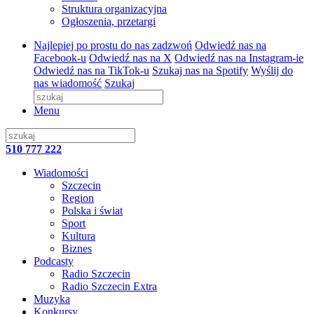
Struktura organizacyjna
Ogłoszenia, przetargi
Najlepiej po prostu do nas zadzwoń
Odwiedź nas na
Facebook-u
Odwiedź nas na X
Odwiedź nas na Instagram-ie
Odwiedź nas na TikTok-u
Szukaj nas na Spotify
Wyślij do
nas wiadomość
Szukaj
Menu
510 777 222
Wiadomości
Szczecin
Region
Polska i świat
Sport
Kultura
Biznes
Podcasty
Radio Szczecin
Radio Szczecin Extra
Muzyka
Konkursy