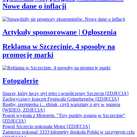
Nowe dane o inflacji
Artykuły sponsorowane | Ogłoszenia
Reklama w Szczecinie. 4 sposoby na
promocję marki
Fotogalerie
Spacer, który łączy styl retro i współczesny Szczecin [ZDJĘCIA]
Zachwycający koncert Festiwalu Grünebergów [ZDJĘCIA]
Rugby, szermierka i... zbijak, czyli warsztaty z gry w juggera
[WIDEO, ZDJĘCIA]
Pogoń wygrała z Motorem. "Trzy punkty zostają w Szczecinie"
[ZDJĘCIA]
Pogoń Szczecin pokonała Motor [ZDJĘCIA]
Zamierza pokonać 3333 kilometry dookoła Polski w szczytnym celu