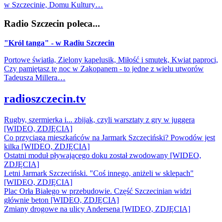
w Szczecinie, Domu Kultury…
Radio Szczecin poleca...
"Król tanga" - w Radiu Szczecin
Portowe światła, Zielony kapelusik, Miłość i smutek, Kwiat paproci,
Czy pamiętasz tę noc w Zakopanem - to jedne z wielu utworów
Tadeusza Millera…
radioszczecin.tv
Rugby, szermierka i... zbijak, czyli warsztaty z gry w juggera
[WIDEO, ZDJĘCIA]
Co przyciąga mieszkańców na Jarmark Szczeciński? Powodów jest
kilka [WIDEO, ZDJĘCIA]
Ostatni moduł pływającego doku został zwodowany [WIDEO,
ZDJĘCIA]
Letni Jarmark Szczeciński. "Coś innego, aniżeli w sklepach"
[WIDEO, ZDJĘCIA]
Plac Orła Białego w przebudowie. Część Szczecinian widzi
głównie beton [WIDEO, ZDJĘCIA]
Zmiany drogowe na ulicy Andersena [WIDEO, ZDJĘCIA]