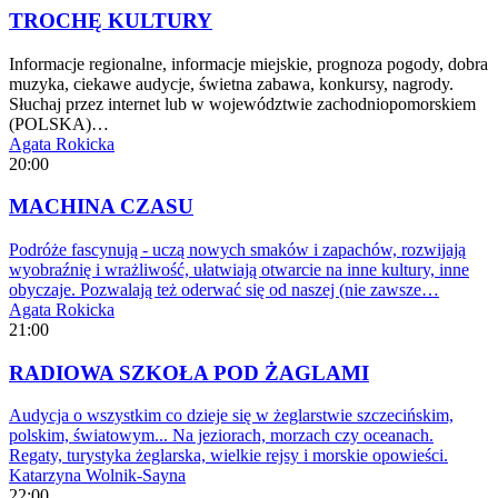
TROCHĘ KULTURY
Informacje regionalne, informacje miejskie, prognoza pogody, dobra
muzyka, ciekawe audycje, świetna zabawa, konkursy, nagrody.
Słuchaj przez internet lub w województwie zachodniopomorskiem
(POLSKA)…
Agata Rokicka
20:00
MACHINA CZASU
Podróże fascynują - uczą nowych smaków i zapachów, rozwijają
wyobraźnię i wrażliwość, ułatwiają otwarcie na inne kultury, inne
obyczaje. Pozwalają też oderwać się od naszej (nie zawsze…
Agata Rokicka
21:00
RADIOWA SZKOŁA POD ŻAGLAMI
Audycja o wszystkim co dzieje się w żeglarstwie szczecińskim,
polskim, światowym... Na jeziorach, morzach czy oceanach.
Regaty, turystyka żeglarska, wielkie rejsy i morskie opowieści.
Katarzyna Wolnik-Sayna
22:00