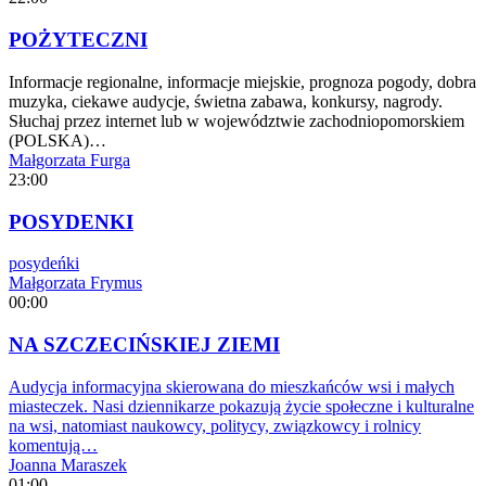
POŻYTECZNI
Informacje regionalne, informacje miejskie, prognoza pogody, dobra
muzyka, ciekawe audycje, świetna zabawa, konkursy, nagrody.
Słuchaj przez internet lub w województwie zachodniopomorskiem
(POLSKA)…
Małgorzata Furga
23:00
POSYDENKI
posydeńki
Małgorzata Frymus
00:00
NA SZCZECIŃSKIEJ ZIEMI
Audycja informacyjna skierowana do mieszkańców wsi i małych
miasteczek. Nasi dziennikarze pokazują życie społeczne i kulturalne
na wsi, natomiast naukowcy, politycy, związkowcy i rolnicy
komentują…
Joanna Maraszek
01:00