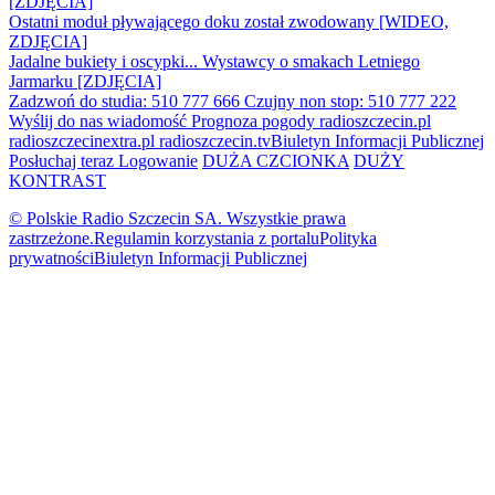
[ZDJĘCIA]
Ostatni moduł pływającego doku został zwodowany [WIDEO,
ZDJĘCIA]
Jadalne bukiety i oscypki... Wystawcy o smakach Letniego
Jarmarku [ZDJĘCIA]
Zadzwoń do studia: 510 777 666
Czujny non stop: 510 777 222
Wyślij do nas wiadomość
Prognoza pogody
radioszczecin.pl
radioszczecinextra.pl
radioszczecin.tv
Biuletyn Informacji Publicznej
Posłuchaj teraz
Logowanie
DUŻA CZCIONKA
DUŻY
KONTRAST
© Polskie Radio Szczecin SA. Wszystkie prawa
zastrzeżone.
Regulamin korzystania z portalu
Polityka
prywatności
Biuletyn Informacji Publicznej