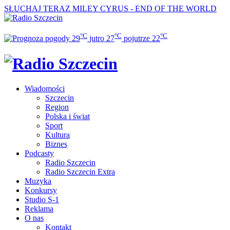
SŁUCHAJ TERAZ
MILEY CYRUS - END OF THE WORLD
°C
°C
°C
29
jutro
27
pojutrze
22
Wiadomości
Szczecin
Region
Polska i świat
Sport
Kultura
Biznes
Podcasty
Radio Szczecin
Radio Szczecin Extra
Muzyka
Konkursy
Studio S-1
Reklama
O nas
Kontakt