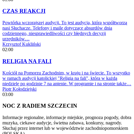
CZAS REAKCJI
Powtórka wczorajszej audycji. To jest audycja, którą współtworzą
nasi Słuchacze. Telefony i maile dotyczące absurdów dnia
codziennego, niesprawiedliwości czy błędnych decyzji
urzędników…
Krzysztof Kukliński
02:00
RELIGIA NA FALI
Kościół na Pomorzu Zachodnim, w kraju i na świecie. To wszystko
w ramach audycji katolickiej "Religia na fali", która w każdą
niedzielę po godzinie 7 na antenie. W programie i na stronie także…
Piotr Kołodziejski
03:00
NOC Z RADIEM SZCZECIN
Informacje regionalne, informacje miejskie, prognoza pogody, dobra
muzyka, ciekawe audycje, świetna zabawa, konkursy, nagrody.
Słuchaj przez internet lub w województwie zachodniopomorskiem
(POLSKA)…