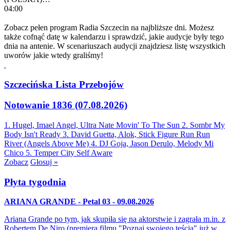
04:00
Zobacz pełen program Radia Szczecin na najbliższe dni. Możesz
także cofnąć datę w kalendarzu i sprawdzić, jakie audycje były tego
dnia na antenie. W scenariuszach audycji znajdziesz listę wszystkich
uworów jakie wtedy graliśmy!
Szczecińska Lista Przebojów
Notowanie 1836 (07.08.2026)
1. Hugel, Imael Angel, Ultra Nate
Movin' To The Sun
2. Sombr
My
Body Isn't Ready
3. David Guetta, Alok, Stick Figure
Run Run
River (Angels Above Me)
4. DJ Goja, Jason Derulo, Melody
Mi
Chico
5. Temper City
Self Aware
Zobacz
Głosuj »
Płyta tygodnia
ARIANA GRANDE - Petal 03 - 09.08.2026
Ariana Grande po tym, jak skupiła się na aktorstwie i zagrała m.in. z
Robertem De Niro (premiera filmu "Poznaj swojego teścia" już w