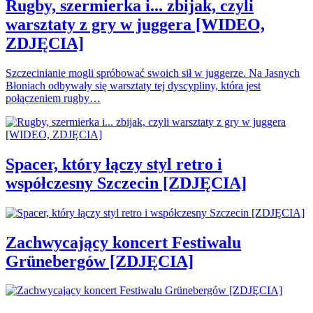
Rugby, szermierka i... zbijak, czyli
warsztaty z gry w juggera [WIDEO,
ZDJĘCIA]
Szczecinianie mogli spróbować swoich sił w juggerze. Na Jasnych
Błoniach odbywały się warsztaty tej dyscypliny, która jest
połączeniem rugby…
Spacer, który łączy styl retro i
współczesny Szczecin [ZDJĘCIA]
Zachwycający koncert Festiwalu
Grünebergów [ZDJĘCIA]