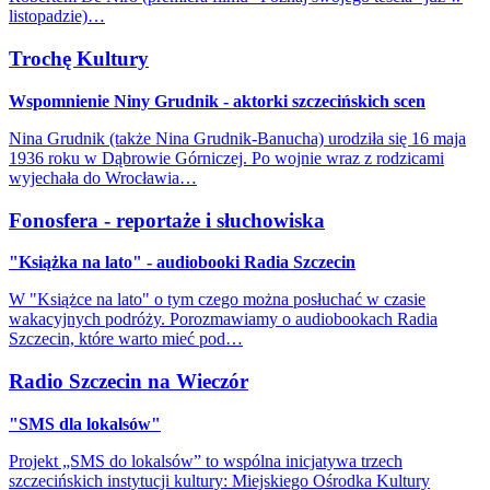
listopadzie)…
Trochę Kultury
Wspomnienie Niny Grudnik - aktorki szczecińskich scen
Nina Grudnik (także Nina Grudnik-Banucha) urodziła się 16 maja
1936 roku w Dąbrowie Górniczej. Po wojnie wraz z rodzicami
wyjechała do Wrocławia…
Fonosfera - reportaże i słuchowiska
"Książka na lato" - audiobooki Radia Szczecin
W "Książce na lato" o tym czego można posłuchać w czasie
wakacyjnych podróży. Porozmawiamy o audiobookach Radia
Szczecin, które warto mieć pod…
Radio Szczecin na Wieczór
"SMS dla lokalsów"
Projekt „SMS do lokalsów” to wspólna inicjatywa trzech
szczecińskich instytucji kultury: Miejskiego Ośrodka Kultury