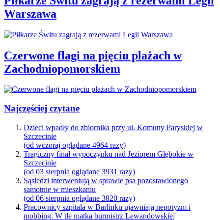
Piłkarze Świtu zagrają z rezerwami Legii
Warszawa
Czerwone flagi na pięciu plażach w
Zachodniopomorskiem
Najczęściej czytane
Dzieci wpadły do zbiornika przy ul. Komuny Paryskiej w
Szczecinie
(od wczoraj oglądane 4964 razy)
Tragiczny finał wypoczynku nad Jeziorem Głębokie w
Szczecinie
(od 03 sierpnia oglądane 3931 razy)
Sąsiedzi interweniują w sprawie psa pozostawionego
samotnie w mieszkaniu
(od 06 sierpnia oglądane 3820 razy)
Pracownicy szpitala w Barlinku ujawniają nepotyzm i
mobbing. W tle matka burmistrz Lewandowskiej