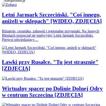
Autopromocja
Letni Jarmark Szczeciński. "Coś innego,
aniżeli w sklepach" [WIDEO, ZDJĘCIA]
Biżuteria, ceramika, zabawki i regionalne przysmaki. Na Jasnych
Błoniach rozpoczął się tradycyjny Letni Jarmark Szczeciński.
Pierwsi odwiedzający…
Ławki przy Rusałce. "Tu jest strasznie"
[ZDJĘCIA]
Wirtualny spacer po Dolinie Dolnej Odry
w centrum Szczecina [ZDJĘCIA]