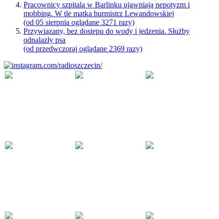
Pracownicy szpitala w Barlinku ujawniają nepotyzm i
mobbing. W tle matka burmistrz Lewandowskiej
(od 05 sierpnia oglądane 3271 razy)
Przywiązany, bez dostępu do wody i jedzenia. Służby
odnalazły psa
(od przedwczoraj oglądane 2369 razy)