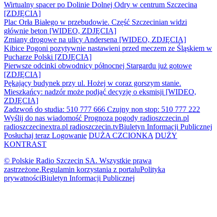
Wirtualny spacer po Dolinie Dolnej Odry w centrum Szczecina
[ZDJĘCIA]
Plac Orła Białego w przebudowie. Część Szczecinian widzi
głównie beton [WIDEO, ZDJĘCIA]
Zmiany drogowe na ulicy Andersena [WIDEO, ZDJĘCIA]
Kibice Pogoni pozytywnie nastawieni przed meczem ze Śląskiem w
Pucharze Polski [ZDJĘCIA]
Pierwsze odcinki obwodnicy północnej Stargardu już gotowe
[ZDJĘCIA]
Pękający budynek przy ul. Hożej w coraz gorszym stanie.
Mieszkańcy: nadzór może podjąć decyzję o eksmisji [WIDEO,
ZDJĘCIA]
Zadzwoń do studia: 510 777 666
Czujny non stop: 510 777 222
Wyślij do nas wiadomość
Prognoza pogody
radioszczecin.pl
radioszczecinextra.pl
radioszczecin.tv
Biuletyn Informacji Publicznej
Posłuchaj teraz
Logowanie
DUŻA CZCIONKA
DUŻY
KONTRAST
© Polskie Radio Szczecin SA. Wszystkie prawa
zastrzeżone.
Regulamin korzystania z portalu
Polityka
prywatności
Biuletyn Informacji Publicznej