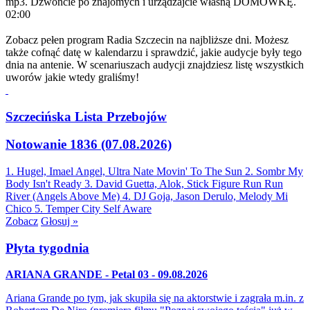
mp3. Dzwońcie po znajomych i urządzajcie własną DOMÓWKĘ.
02:00
Zobacz pełen program Radia Szczecin na najbliższe dni. Możesz
także cofnąć datę w kalendarzu i sprawdzić, jakie audycje były tego
dnia na antenie. W scenariuszach audycji znajdziesz listę wszystkich
uworów jakie wtedy graliśmy!
Szczecińska Lista Przebojów
Notowanie 1836 (07.08.2026)
1. Hugel, Imael Angel, Ultra Nate
Movin' To The Sun
2. Sombr
My
Body Isn't Ready
3. David Guetta, Alok, Stick Figure
Run Run
River (Angels Above Me)
4. DJ Goja, Jason Derulo, Melody
Mi
Chico
5. Temper City
Self Aware
Zobacz
Głosuj »
Płyta tygodnia
ARIANA GRANDE - Petal 03 - 09.08.2026
Ariana Grande po tym, jak skupiła się na aktorstwie i zagrała m.in. z