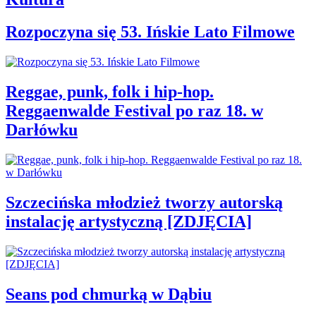
Rozpoczyna się 53. Ińskie Lato Filmowe
Reggae, punk, folk i hip-hop.
Reggaenwalde Festival po raz 18. w
Darłówku
Szczecińska młodzież tworzy autorską
instalację artystyczną [ZDJĘCIA]
Seans pod chmurką w Dąbiu