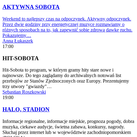
AKTYWNA SOBOTA
Weekend to najlepszy czas na odpoczynek. Aktywny odpoczynek.
Przez dwie godziny przy energetycznej muzyce rozmawiamy o
różnych sposobach na to, jak zapewnić sobie zdrową dawkę ruchu.
Pokazujemy…
Anna Łukaszek
17:00
HIT-SOBOTA
Hit-Sobota to program, w którym gramy hity stare nowe i
najnowsze. Do tego zaglądamy do archiwalnych notowań list
przebojów ze Stanów Zjednoczonych oraz Europy. Prezentujemy
trzy utwory "gwiazdy"…
Sebastian Roszkowski
19:00
HALO, STADION
Informacje regionalne, informacje miejskie, prognoza pogody, dobra
muzyka, ciekawe audycje, świetna zabawa, konkursy, nagrody.
Słuchaj przez internet lub w województwie zachodniopomorskiem