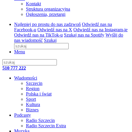
Kontakt
Struktura organizacyjna
Ogłoszenia, przetargi
Najlepiej po prostu do nas zadzwoń
Odwiedź nas na
Facebook-u
Odwiedź nas na X
Odwiedź nas na Instagram-ie
Odwiedź nas na TikTok-u
Szukaj nas na Spotify
Wyślij do
nas wiadomość
Szukaj
Menu
510 777 222
Wiadomości
Szczecin
Region
Polska i świat
Sport
Kultura
Biznes
Podcasty
Radio Szczecin
Radio Szczecin Extra
Muzyka