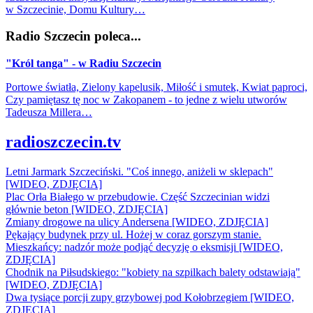
w Szczecinie, Domu Kultury…
Radio Szczecin poleca...
"Król tanga" - w Radiu Szczecin
Portowe światła, Zielony kapelusik, Miłość i smutek, Kwiat paproci,
Czy pamiętasz tę noc w Zakopanem - to jedne z wielu utworów
Tadeusza Millera…
radioszczecin.tv
Letni Jarmark Szczeciński. "Coś innego, aniżeli w sklepach"
[WIDEO, ZDJĘCIA]
Plac Orła Białego w przebudowie. Część Szczecinian widzi
głównie beton [WIDEO, ZDJĘCIA]
Zmiany drogowe na ulicy Andersena [WIDEO, ZDJĘCIA]
Pękający budynek przy ul. Hożej w coraz gorszym stanie.
Mieszkańcy: nadzór może podjąć decyzję o eksmisji [WIDEO,
ZDJĘCIA]
Chodnik na Piłsudskiego: "kobiety na szpilkach balety odstawiają"
[WIDEO, ZDJĘCIA]
Dwa tysiące porcji zupy grzybowej pod Kołobrzegiem [WIDEO,
ZDJECIA]