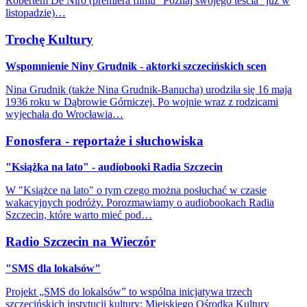
Robertem De Niro (premiera filmu "Poznaj swojego teścia" już w
listopadzie)…
Trochę Kultury
Wspomnienie Niny Grudnik - aktorki szczecińskich scen
Nina Grudnik (także Nina Grudnik-Banucha) urodziła się 16 maja
1936 roku w Dąbrowie Górniczej. Po wojnie wraz z rodzicami
wyjechała do Wrocławia…
Fonosfera - reportaże i słuchowiska
"Książka na lato" - audiobooki Radia Szczecin
W "Książce na lato" o tym czego można posłuchać w czasie
wakacyjnych podróży. Porozmawiamy o audiobookach Radia
Szczecin, które warto mieć pod…
Radio Szczecin na Wieczór
"SMS dla lokalsów"
Projekt „SMS do lokalsów” to wspólna inicjatywa trzech
szczecińskich instytucji kultury: Miejskiego Ośrodka Kultury