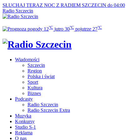
SŁUCHAJ TERAZ
NOC Z RADIEM SZCZECIN do 04:00
Radio Szczecin
°C
°C
°C
12
jutro
30
pojutrze
27
Wiadomości
Szczecin
Region
Polska i świat
Sport
Kultura
Biznes
Podcasty
Radio Szczecin
Radio Szczecin Extra
Muzyka
Konkursy
Studio S-1
Reklama
O nas