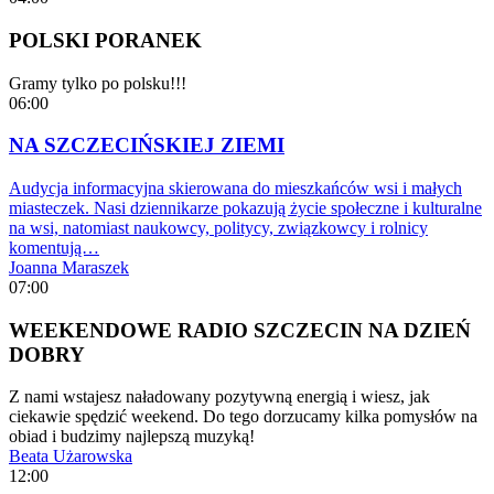
POLSKI PORANEK
Gramy tylko po polsku!!!
06:00
NA SZCZECIŃSKIEJ ZIEMI
Audycja informacyjna skierowana do mieszkańców wsi i małych
miasteczek. Nasi dziennikarze pokazują życie społeczne i kulturalne
na wsi, natomiast naukowcy, politycy, związkowcy i rolnicy
komentują…
Joanna Maraszek
07:00
WEEKENDOWE RADIO SZCZECIN NA DZIEŃ
DOBRY
Z nami wstajesz naładowany pozytywną energią i wiesz, jak
ciekawie spędzić weekend. Do tego dorzucamy kilka pomysłów na
obiad i budzimy najlepszą muzyką!
Beata Użarowska
12:00