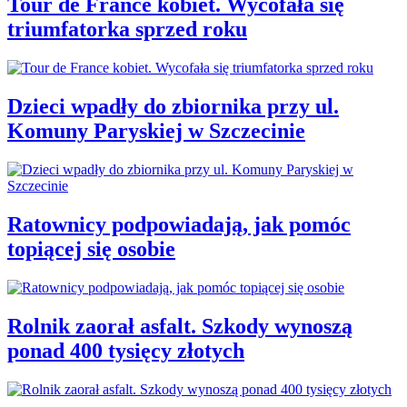
Tour de France kobiet. Wycofała się
triumfatorka sprzed roku
Dzieci wpadły do zbiornika przy ul.
Komuny Paryskiej w Szczecinie
Ratownicy podpowiadają, jak pomóc
topiącej się osobie
Rolnik zaorał asfalt. Szkody wynoszą
ponad 400 tysięcy złotych