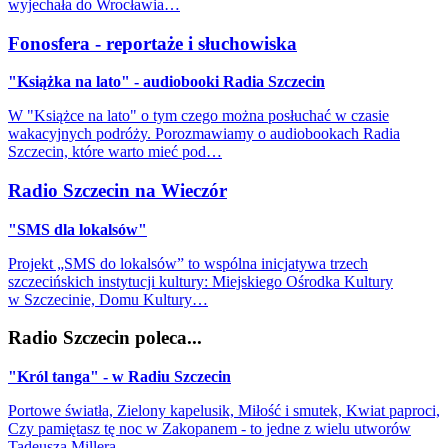
wyjechała do Wrocławia…
Fonosfera - reportaże i słuchowiska
"Książka na lato" - audiobooki Radia Szczecin
W "Książce na lato" o tym czego można posłuchać w czasie
wakacyjnych podróży. Porozmawiamy o audiobookach Radia
Szczecin, które warto mieć pod…
Radio Szczecin na Wieczór
"SMS dla lokalsów"
Projekt „SMS do lokalsów” to wspólna inicjatywa trzech
szczecińskich instytucji kultury: Miejskiego Ośrodka Kultury
w Szczecinie, Domu Kultury…
Radio Szczecin poleca...
"Król tanga" - w Radiu Szczecin
Portowe światła, Zielony kapelusik, Miłość i smutek, Kwiat paproci,
Czy pamiętasz tę noc w Zakopanem - to jedne z wielu utworów
Tadeusza Millera…