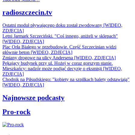
radioszczecin.tv
Ostatni moduł pływającego doku został zwodowany [WIDEO,
ZDJĘCIA]
Letni Jarmark Szczeciński. "Coś innego, aniżeli w sklepach"
[WIDEO, ZDJĘCIA]
Plac Orła Białego w przebudowie. Część Szczecinian widzi
głównie beton [WIDEO, ZDJĘCIA]
Zmiany drogowe na ulicy Andersena [WIDEO, ZDJĘCIA]
Pękający budynek przy ul. Hożej w coraz gorszym stanie.
Mieszkańcy: nadzór może podjąć decyzję o eksmisji [WIDEO,
ZDJĘCIA]
Chodnik na Piłsudskiego: "kobiety na szpilkach balety odstawiają"
[WIDEO, ZDJĘCIA]
Najnowsze podcasty
Pro-rock