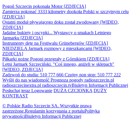
Pogoń Szczecin pokonała Motor [ZDJĘCIA]
Zamierza pokonać 3333 kilometry dookoła Polski w szczytnym celu
[ZDJĘCIA]
Ostatni moduł pływającego doku został zwodowany [WIDEO,
ZDJĘCIA]
Jadalne bukiety i oscypki... Wystawcy o smakach Letniego
Jarmarku [ZDJĘCIA]
Instrumenty dęte na Festiwalu Grünebergów [ZDJĘCIA]
NIEDZIELA Jarmark rozmowy z mieszkancami [WIDEO,
ZDJĘCIA]
Piłkarki nożne Pogoni przegrały z Górnikiem [ZDJĘCIA]
Letni Jarmark Szczeciński. "Coś innego, aniżeli w sklepach"
[WIDEO, ZDJĘCIA]
Zadzwoń do studia: 510 777 666
Czujny non stop: 510 777 222
Wyślij do nas wiadomość
Prognoza pogody
radioszczecin.pl
radioszczecinextra.pl
radioszczecin.tv
Biuletyn Informacji Publicznej
Posłuchaj teraz
Logowanie
DUŻA CZCIONKA
DUŻY
KONTRAST
© Polskie Radio Szczecin SA. Wszystkie prawa
zastrzeżone.
Regulamin korzystania z portalu
Polityka
prywatności
Biuletyn Informacji Publicznej