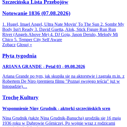
Szczecińska Lista Przebojów
Notowanie 1836 (07.08.2026)
1. Hugel, Imael Angel, Ultra Nate
Movin' To The Sun
2. Sombr
My
Body Isn't Ready
3. David Guetta, Alok, Stick Figure
Run Run
River (Angels Above Me)
4. DJ Goja, Jason Derulo, Melody
Mi
Chico
5. Temper City
Self Aware
Zobacz
Głosuj »
Płyta tygodnia
ARIANA GRANDE - Petal 03 - 09.08.2026
Ariana Grande po tym, jak skupiła się na aktorstwie i zagrała m.in. z
Robertem De Niro (premiera filmu "Poznaj swojego teścia" już w
listopadzie)…
Trochę Kultury
Wspomnienie Niny Grudnik - aktorki szczecińskich scen
Nina Grudnik (także Nina Grudnik-Banucha) urodziła się 16 maja
1936 roku w Dąbrowie Górniczej. Po wojnie wraz z rodzicami