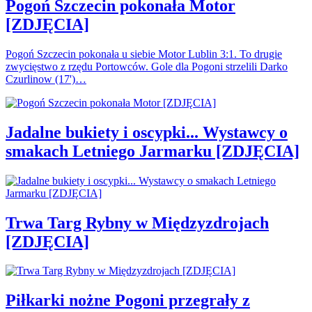
Pogoń Szczecin pokonała Motor
[ZDJĘCIA]
Pogoń Szczecin pokonała u siebie Motor Lublin 3:1. To drugie
zwycięstwo z rzędu Portowców. Gole dla Pogoni strzelili Darko
Czurlinow (17')…
Jadalne bukiety i oscypki... Wystawcy o
smakach Letniego Jarmarku [ZDJĘCIA]
Trwa Targ Rybny w Międzyzdrojach
[ZDJĘCIA]
Piłkarki nożne Pogoni przegrały z