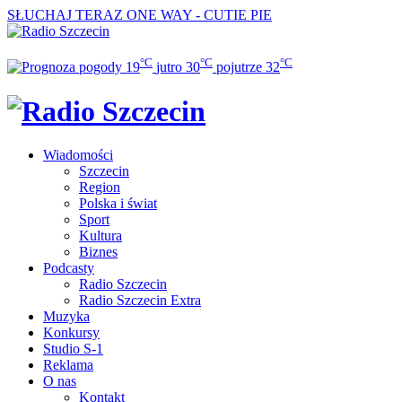
SŁUCHAJ TERAZ
ONE WAY - CUTIE PIE
°C
°C
°C
19
jutro
30
pojutrze
32
Wiadomości
Szczecin
Region
Polska i świat
Sport
Kultura
Biznes
Podcasty
Radio Szczecin
Radio Szczecin Extra
Muzyka
Konkursy
Studio S-1
Reklama
O nas
Kontakt