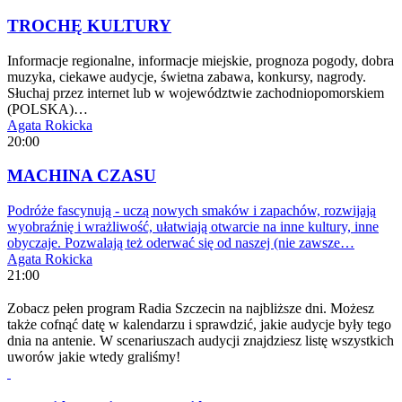
TROCHĘ KULTURY
Informacje regionalne, informacje miejskie, prognoza pogody, dobra
muzyka, ciekawe audycje, świetna zabawa, konkursy, nagrody.
Słuchaj przez internet lub w województwie zachodniopomorskiem
(POLSKA)…
Agata Rokicka
20:00
MACHINA CZASU
Podróże fascynują - uczą nowych smaków i zapachów, rozwijają
wyobraźnię i wrażliwość, ułatwiają otwarcie na inne kultury, inne
obyczaje. Pozwalają też oderwać się od naszej (nie zawsze…
Agata Rokicka
21:00
Zobacz pełen program Radia Szczecin na najbliższe dni. Możesz
także cofnąć datę w kalendarzu i sprawdzić, jakie audycje były tego
dnia na antenie. W scenariuszach audycji znajdziesz listę wszystkich
uworów jakie wtedy graliśmy!