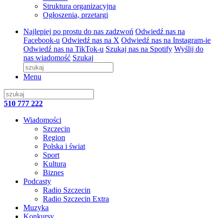
Struktura organizacyjna
Ogłoszenia, przetargi
Najlepiej po prostu do nas zadzwoń
Odwiedź nas na
Facebook-u
Odwiedź nas na X
Odwiedź nas na Instagram-ie
Odwiedź nas na TikTok-u
Szukaj nas na Spotify
Wyślij do
nas wiadomość
Szukaj
Menu
510 777 222
Wiadomości
Szczecin
Region
Polska i świat
Sport
Kultura
Biznes
Podcasty
Radio Szczecin
Radio Szczecin Extra
Muzyka
Konkursy