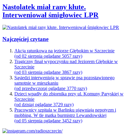
Nastolatek miał rany kłute.
Interweniował śmigłowiec LPR
Najczęściej czytane
Akcja ratunkowa na jeziorze Głębokim w Szczecinie
(od 02 sierpnia oglądane 5057 razy)
Tragiczny finał wypoczynku nad Jeziorem Głębokie w
Szczecinie
(od 03 sierpnia oglądane 3867 razy)
Sąsiedzi interweniują w sprawie psa pozostawionego
samotnie w mieszkaniu
(od przedwczoraj oglądane 3770 razy)
Dzieci wpadły do zbiornika przy ul. Komuny Paryskiej w
Szczecinie
(od dzisiaj oglądane 3729 razy)
Pracownicy szpitala w Barlinku ujawniają nepotyzm i
mobbing. W tle matka burmistrz Lewandowskiej
(od 05 sierpnia oglądane 3452 razy)