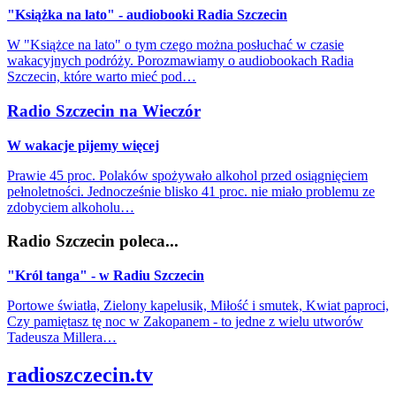
"Książka na lato" - audiobooki Radia Szczecin
W "Książce na lato" o tym czego można posłuchać w czasie
wakacyjnych podróży. Porozmawiamy o audiobookach Radia
Szczecin, które warto mieć pod…
Radio Szczecin na Wieczór
W wakacje pijemy więcej
Prawie 45 proc. Polaków spożywało alkohol przed osiągnięciem
pełnoletności. Jednocześnie blisko 41 proc. nie miało problemu ze
zdobyciem alkoholu…
Radio Szczecin poleca...
"Król tanga" - w Radiu Szczecin
Portowe światła, Zielony kapelusik, Miłość i smutek, Kwiat paproci,
Czy pamiętasz tę noc w Zakopanem - to jedne z wielu utworów
Tadeusza Millera…
radioszczecin.tv