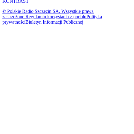
KONTRAST
© Polskie Radio Szczecin SA. Wszystkie prawa
zastrzeżone.
Regulamin korzystania z portalu
Polityka
prywatności
Biuletyn Informacji Publicznej