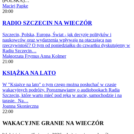
(POLSKA)…
Maciej Papke
20:00
RADIO SZCZECIN NA WIECZÓR
Szczecin, Polska, Europa, Świat - jak decyzje polityków i
naukowców oraz wydarzenia wpływają na otaczającą nas
rzeczywistość? O tym od poniedziałku do czwartku dyskutujemy w
Radiu Szczecin…
Małgorzata Frymus
Anna Kolmer
21:00
KSIĄŻKA NA LATO
W "Książce na lato" o tym czego można posłuchać w czasie
wakacyjnych podróży. Porozmawiamy o audiobookach Radia
Szczecin, które warto mieć pod ręką w aucie, samochodzie i na
tarasie. Na…
Joanna Skonieczna
22:00
WAKACYJNE GRANIE NA WIECZÓR