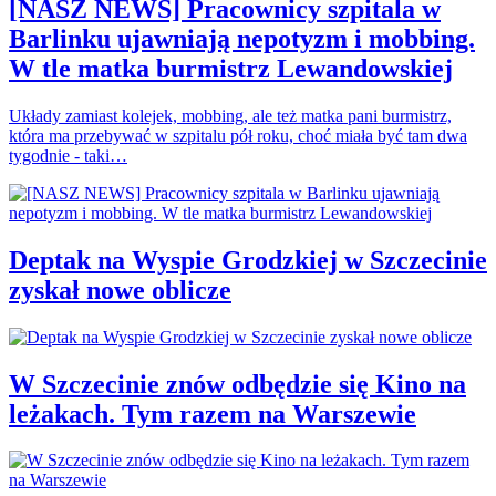
[NASZ NEWS] Pracownicy szpitala w
Barlinku ujawniają nepotyzm i mobbing.
W tle matka burmistrz Lewandowskiej
Układy zamiast kolejek, mobbing, ale też matka pani burmistrz,
która ma przebywać w szpitalu pół roku, choć miała być tam dwa
tygodnie - taki…
Deptak na Wyspie Grodzkiej w Szczecinie
zyskał nowe oblicze
W Szczecinie znów odbędzie się Kino na
leżakach. Tym razem na Warszewie