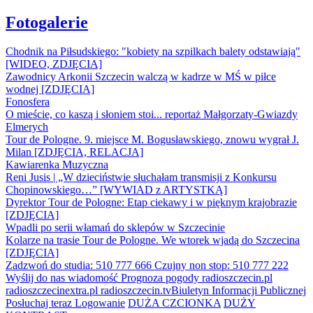
Fotogalerie
Chodnik na Piłsudskiego: "kobiety na szpilkach balety odstawiają"
[WIDEO, ZDJĘCIA]
Zawodnicy Arkonii Szczecin walczą w kadrze w MŚ w piłce
wodnej [ZDJĘCIA]
Fonosfera
O mieście, co kaszą i słoniem stoi... reportaż Małgorzaty-Gwiazdy
Elmerych
Tour de Pologne. 9. miejsce M. Bogusławskiego, znowu wygrał J.
Milan [ZDJĘCIA, RELACJA]
Kawiarenka Muzyczna
Reni Jusis | „W dzieciństwie słuchałam transmisji z Konkursu
Chopinowskiego…” [WYWIAD z ARTYSTKĄ]
Dyrektor Tour de Pologne: Etap ciekawy i w pięknym krajobrazie
[ZDJĘCIA]
Wpadli po serii włamań do sklepów w Szczecinie
Kolarze na trasie Tour de Pologne. We wtorek wjadą do Szczecina
[ZDJĘCIA]
Zadzwoń do studia: 510 777 666
Czujny non stop: 510 777 222
Wyślij do nas wiadomość
Prognoza pogody
radioszczecin.pl
radioszczecinextra.pl
radioszczecin.tv
Biuletyn Informacji Publicznej
Posłuchaj teraz
Logowanie
DUŻA CZCIONKA
DUŻY