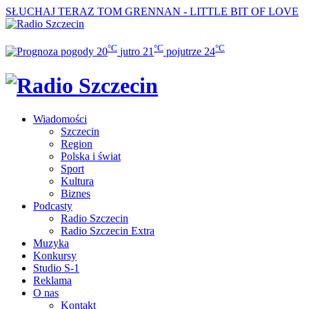
SŁUCHAJ TERAZ
TOM GRENNAN - LITTLE BIT OF LOVE
°C
°C
°C
20
jutro
21
pojutrze
24
Wiadomości
Szczecin
Region
Polska i świat
Sport
Kultura
Biznes
Podcasty
Radio Szczecin
Radio Szczecin Extra
Muzyka
Konkursy
Studio S-1
Reklama
O nas
Kontakt