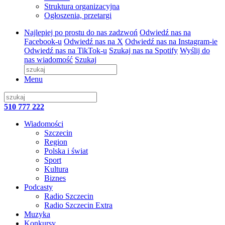
Struktura organizacyjna
Ogłoszenia, przetargi
Najlepiej po prostu do nas zadzwoń
Odwiedź nas na
Facebook-u
Odwiedź nas na X
Odwiedź nas na Instagram-ie
Odwiedź nas na TikTok-u
Szukaj nas na Spotify
Wyślij do
nas wiadomość
Szukaj
Menu
510 777 222
Wiadomości
Szczecin
Region
Polska i świat
Sport
Kultura
Biznes
Podcasty
Radio Szczecin
Radio Szczecin Extra
Muzyka
Konkursy