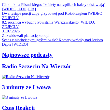
Chodnik na Piłsudskiego: "kobiety na szpilkach balety odstawiają"
[WIDEO, ZDJĘCIA]
Dwa tysiące porcji zupy grzybowej pod Kołobrzegiem [WIDEO,
ZDJECIA]
82. rocznica wybuchu Powstania Warszawskiego [WIDEO,
ZDJĘCIA]
31.07.2026
Zlikwidowali plantację konopi
Seans z niechcianymi gośćmi w tle? Komary wróciły nad Jezioro
Dąbie [WIDEO]
Najnowsze podcasty
Radio Szczecin Na Wieczór
3 minuty ze Lwowa
Czas Reakcji