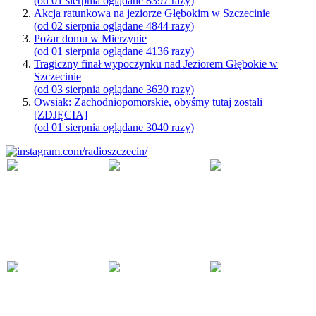
(od 01 sierpnia oglądane 8397 razy)
Akcja ratunkowa na jeziorze Głębokim w Szczecinie
(od 02 sierpnia oglądane 4844 razy)
Pożar domu w Mierzynie
(od 01 sierpnia oglądane 4136 razy)
Tragiczny finał wypoczynku nad Jeziorem Głębokie w
Szczecinie
(od 03 sierpnia oglądane 3630 razy)
Owsiak: Zachodniopomorskie, obyśmy tutaj zostali
[ZDJĘCIA]
(od 01 sierpnia oglądane 3040 razy)