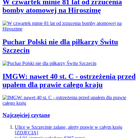
W czwartek minie 81 lat od zrzucenia
bomby atomowej na Hiroszimę
Puchar Polski nie dla piłkarzy Świtu
Szczecin
IMGW: nawet 40 st. C - ostrzeżenia przed
upałem dla prawie całego kraju
Najczęściej czytane
Ulice w Szczecinie zalane, alerty prawie w całym kraju
[ZDJĘCIA]