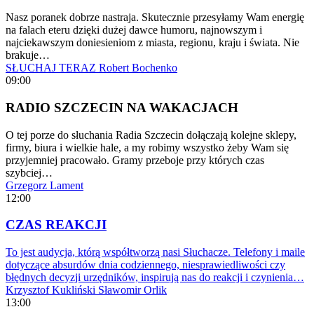
Nasz poranek dobrze nastraja. Skutecznie przesyłamy Wam energię
na falach eteru dzięki dużej dawce humoru, najnowszym i
najciekawszym doniesieniom z miasta, regionu, kraju i świata. Nie
brakuje…
SŁUCHAJ TERAZ
Robert Bochenko
09:00
RADIO SZCZECIN NA WAKACJACH
O tej porze do słuchania Radia Szczecin dołączają kolejne sklepy,
firmy, biura i wielkie hale, a my robimy wszystko żeby Wam się
przyjemniej pracowało. Gramy przeboje przy których czas
szybciej…
Grzegorz Lament
12:00
CZAS REAKCJI
To jest audycja, którą współtworzą nasi Słuchacze. Telefony i maile
dotyczące absurdów dnia codziennego, niesprawiedliwości czy
błędnych decyzji urzędników, inspirują nas do reakcji i czynienia…
Krzysztof Kukliński
Sławomir Orlik
13:00