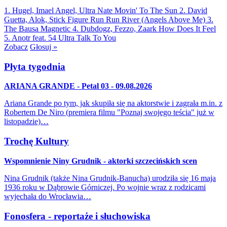
1. Hugel, Imael Angel, Ultra Nate
Movin' To The Sun
2. David
Guetta, Alok, Stick Figure
Run Run River (Angels Above Me)
3.
The Bausa
Magnetic
4. Dubdogz, Fezzo, Zaark
How Does It Feel
5. Anotr feat. 54 Ultra
Talk To You
Zobacz
Głosuj »
Płyta tygodnia
ARIANA GRANDE - Petal 03 - 09.08.2026
Ariana Grande po tym, jak skupiła się na aktorstwie i zagrała m.in. z
Robertem De Niro (premiera filmu "Poznaj swojego teścia" już w
listopadzie)…
Trochę Kultury
Wspomnienie Niny Grudnik - aktorki szczecińskich scen
Nina Grudnik (także Nina Grudnik-Banucha) urodziła się 16 maja
1936 roku w Dąbrowie Górniczej. Po wojnie wraz z rodzicami
wyjechała do Wrocławia…
Fonosfera - reportaże i słuchowiska