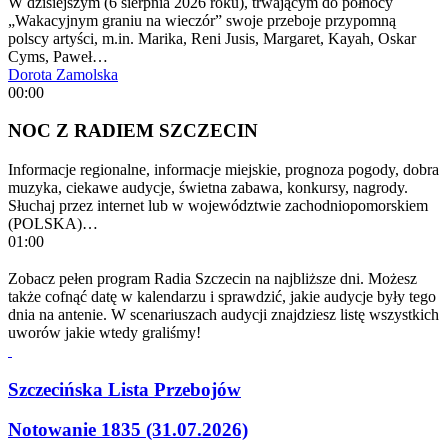
W dzisiejszym (6 sierpnia 2026 roku), trwającym do północy
„Wakacyjnym graniu na wieczór” swoje przeboje przypomną
polscy artyści, m.in. Marika, Reni Jusis, Margaret, Kayah, Oskar
Cyms, Paweł…
Dorota Zamolska
00:00
NOC Z RADIEM SZCZECIN
Informacje regionalne, informacje miejskie, prognoza pogody, dobra
muzyka, ciekawe audycje, świetna zabawa, konkursy, nagrody.
Słuchaj przez internet lub w województwie zachodniopomorskiem
(POLSKA)…
01:00
Zobacz pełen program Radia Szczecin na najbliższe dni. Możesz
także cofnąć datę w kalendarzu i sprawdzić, jakie audycje były tego
dnia na antenie. W scenariuszach audycji znajdziesz listę wszystkich
uworów jakie wtedy graliśmy!
Szczecińska Lista Przebojów
Notowanie 1835 (31.07.2026)