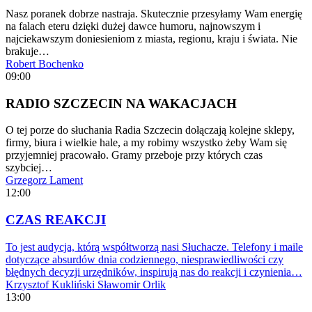
Nasz poranek dobrze nastraja. Skutecznie przesyłamy Wam energię
na falach eteru dzięki dużej dawce humoru, najnowszym i
najciekawszym doniesieniom z miasta, regionu, kraju i świata. Nie
brakuje…
Robert Bochenko
09:00
RADIO SZCZECIN NA WAKACJACH
O tej porze do słuchania Radia Szczecin dołączają kolejne sklepy,
firmy, biura i wielkie hale, a my robimy wszystko żeby Wam się
przyjemniej pracowało. Gramy przeboje przy których czas
szybciej…
Grzegorz Lament
12:00
CZAS REAKCJI
To jest audycja, którą współtworzą nasi Słuchacze. Telefony i maile
dotyczące absurdów dnia codziennego, niesprawiedliwości czy
błędnych decyzji urzędników, inspirują nas do reakcji i czynienia…
Krzysztof Kukliński
Sławomir Orlik
13:00