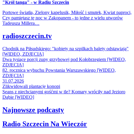
"Król tanga" - w Radiu Szczecin
Portowe światła, Zielony kapelusik, Miłość i smutek, Kwiat paproci,
Czy pamiętasz tę noc w Zakopanem - to jedne z wielu utworów
Tadeusza Millera…
radioszczecin.tv
Chodnik na Piłsudskiego: "kobiety na szpilkach balety odstawiają"
[WIDEO, ZDJĘCIA]
Dwa tysiące porcji zupy grzybowej pod Kołobrzegiem [WIDEO,
ZDJECIA]
82. rocznica wybuchu Powstania Warszawskiego [WIDEO,
ZDJĘCIA]
31.07.2026
Zlikwidowali plantację konopi
Seans z niechcianymi gośćmi w tle? Komary wróciły nad Jezioro
Dąbie [WIDEO]
Najnowsze podcasty
Radio Szczecin Na Wieczór