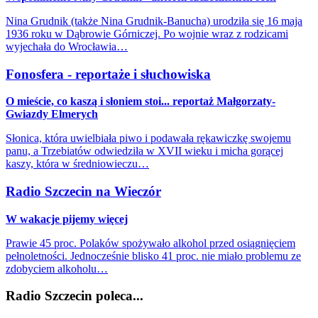
Nina Grudnik (także Nina Grudnik-Banucha) urodziła się 16 maja
1936 roku w Dąbrowie Górniczej. Po wojnie wraz z rodzicami
wyjechała do Wrocławia…
Fonosfera - reportaże i słuchowiska
O mieście, co kaszą i słoniem stoi... reportaż Małgorzaty-
Gwiazdy Elmerych
Słonica, która uwielbiała piwo i podawała rękawiczkę swojemu
panu, a Trzebiatów odwiedziła w XVII wieku i micha gorącej
kaszy, która w średniowieczu…
Radio Szczecin na Wieczór
W wakacje pijemy więcej
Prawie 45 proc. Polaków spożywało alkohol przed osiągnięciem
pełnoletności. Jednocześnie blisko 41 proc. nie miało problemu ze
zdobyciem alkoholu…
Radio Szczecin poleca...