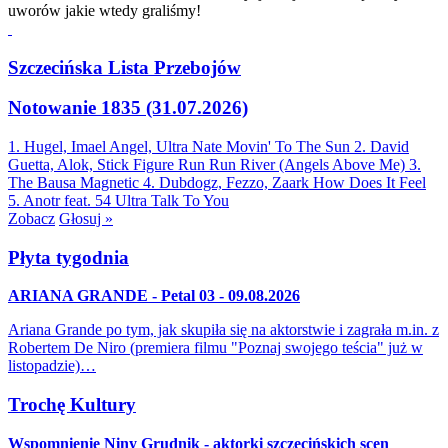
uworów jakie wtedy graliśmy!
Szczecińska Lista Przebojów
Notowanie 1835 (31.07.2026)
1. Hugel, Imael Angel, Ultra Nate
Movin' To The Sun
2. David
Guetta, Alok, Stick Figure
Run Run River (Angels Above Me)
3.
The Bausa
Magnetic
4. Dubdogz, Fezzo, Zaark
How Does It Feel
5. Anotr feat. 54 Ultra
Talk To You
Zobacz
Głosuj »
Płyta tygodnia
ARIANA GRANDE - Petal 03 - 09.08.2026
Ariana Grande po tym, jak skupiła się na aktorstwie i zagrała m.in. z
Robertem De Niro (premiera filmu "Poznaj swojego teścia" już w
listopadzie)…
Trochę Kultury
Wspomnienie Niny Grudnik - aktorki szczecińskich scen