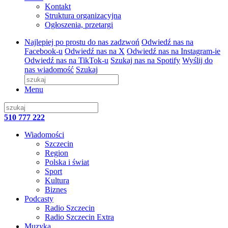
Kontakt
Struktura organizacyjna
Ogłoszenia, przetargi
Najlepiej po prostu do nas zadzwoń
Odwiedź nas na
Facebook-u
Odwiedź nas na X
Odwiedź nas na Instagram-ie
Odwiedź nas na TikTok-u
Szukaj nas na Spotify
Wyślij do
nas wiadomość
Szukaj
Menu
510 777 222
Wiadomości
Szczecin
Region
Polska i świat
Sport
Kultura
Biznes
Podcasty
Radio Szczecin
Radio Szczecin Extra
Muzyka