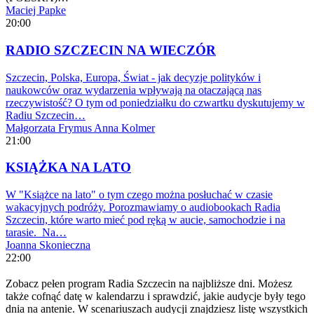
Maciej Papke
20:00
RADIO SZCZECIN NA WIECZÓR
Szczecin, Polska, Europa, Świat - jak decyzje polityków i
naukowców oraz wydarzenia wpływają na otaczającą nas
rzeczywistość? O tym od poniedziałku do czwartku dyskutujemy w
Radiu Szczecin…
Małgorzata Frymus
Anna Kolmer
21:00
KSIĄŻKA NA LATO
W "Książce na lato" o tym czego można posłuchać w czasie
wakacyjnych podróży. Porozmawiamy o audiobookach Radia
Szczecin, które warto mieć pod ręką w aucie, samochodzie i na
tarasie. Na…
Joanna Skonieczna
22:00
Zobacz pełen program Radia Szczecin na najbliższe dni. Możesz
także cofnąć datę w kalendarzu i sprawdzić, jakie audycje były tego
dnia na antenie. W scenariuszach audycji znajdziesz listę wszystkich