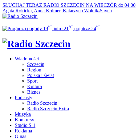
SŁUCHAJ TERAZ
RADIO SZCZECIN NA WIECZÓR do 04:00
Agata Rokicka, Anna Kolmer, Katarzyna Wolnik-Sayna
°C
°C
°C
19
jutro
21
pojutrze
24
Wiadomości
Szczecin
Region
Polska i świat
Sport
Kultura
Biznes
Podcasty
Radio Szczecin
Radio Szczecin Extra
Muzyka
Konkursy
Studio S-1
Reklama
O nas