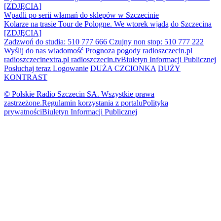
[ZDJĘCIA]
Wpadli po serii włamań do sklepów w Szczecinie
Kolarze na trasie Tour de Pologne. We wtorek wjadą do Szczecina
[ZDJĘCIA]
Zadzwoń do studia: 510 777 666
Czujny non stop: 510 777 222
Wyślij do nas wiadomość
Prognoza pogody
radioszczecin.pl
radioszczecinextra.pl
radioszczecin.tv
Biuletyn Informacji Publicznej
Posłuchaj teraz
Logowanie
DUŻA CZCIONKA
DUŻY
KONTRAST
© Polskie Radio Szczecin SA. Wszystkie prawa
zastrzeżone.
Regulamin korzystania z portalu
Polityka
prywatności
Biuletyn Informacji Publicznej