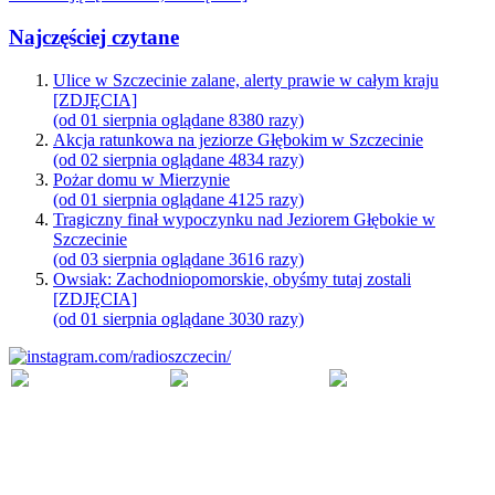
Najczęściej czytane
Ulice w Szczecinie zalane, alerty prawie w całym kraju
[ZDJĘCIA]
(od 01 sierpnia oglądane 8380 razy)
Akcja ratunkowa na jeziorze Głębokim w Szczecinie
(od 02 sierpnia oglądane 4834 razy)
Pożar domu w Mierzynie
(od 01 sierpnia oglądane 4125 razy)
Tragiczny finał wypoczynku nad Jeziorem Głębokie w
Szczecinie
(od 03 sierpnia oglądane 3616 razy)
Owsiak: Zachodniopomorskie, obyśmy tutaj zostali
[ZDJĘCIA]
(od 01 sierpnia oglądane 3030 razy)