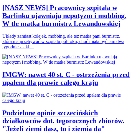
[NASZ NEWS] Pracownicy szpitala w
Barlinku ujawniają nepotyzm i mobbing.
W tle matka burmistrz Lewandowskiej
Układy zamiast kolejek, mobbing, ale też matka pani burmistrz,
która ma przebywać w szpitalu pół roku, choć miała być tam dwa
tygodnie - taki…
IMGW: nawet 40 st. C - ostrzeżenia przed
upałem dla prawie całego kraju
Podzielone opinie szczecińskich
działkowców dot. tegorocznych zbiorów.
"Jeżeli ziemi dasz, to i ziemia da"