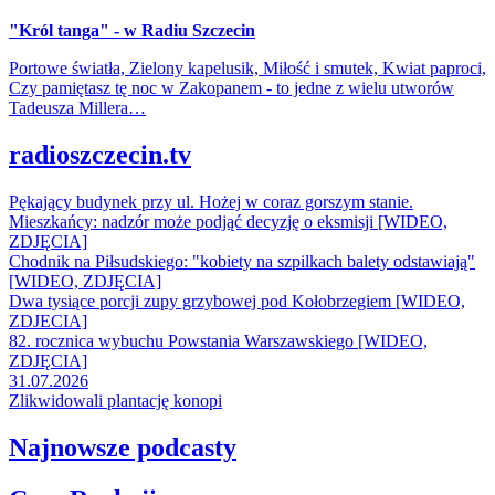
"Król tanga" - w Radiu Szczecin
Portowe światła, Zielony kapelusik, Miłość i smutek, Kwiat paproci,
Czy pamiętasz tę noc w Zakopanem - to jedne z wielu utworów
Tadeusza Millera…
radioszczecin.tv
Pękający budynek przy ul. Hożej w coraz gorszym stanie.
Mieszkańcy: nadzór może podjąć decyzję o eksmisji [WIDEO,
ZDJĘCIA]
Chodnik na Piłsudskiego: "kobiety na szpilkach balety odstawiają"
[WIDEO, ZDJĘCIA]
Dwa tysiące porcji zupy grzybowej pod Kołobrzegiem [WIDEO,
ZDJECIA]
82. rocznica wybuchu Powstania Warszawskiego [WIDEO,
ZDJĘCIA]
31.07.2026
Zlikwidowali plantację konopi
Najnowsze podcasty