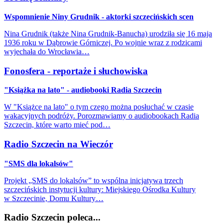
Wspomnienie Niny Grudnik - aktorki szczecińskich scen
Nina Grudnik (także Nina Grudnik-Banucha) urodziła się 16 maja
1936 roku w Dąbrowie Górniczej. Po wojnie wraz z rodzicami
wyjechała do Wrocławia…
Fonosfera - reportaże i słuchowiska
"Książka na lato" - audiobooki Radia Szczecin
W "Książce na lato" o tym czego można posłuchać w czasie
wakacyjnych podróży. Porozmawiamy o audiobookach Radia
Szczecin, które warto mieć pod…
Radio Szczecin na Wieczór
"SMS dla lokalsów"
Projekt „SMS do lokalsów” to wspólna inicjatywa trzech
szczecińskich instytucji kultury: Miejskiego Ośrodka Kultury
w Szczecinie, Domu Kultury…
Radio Szczecin poleca...