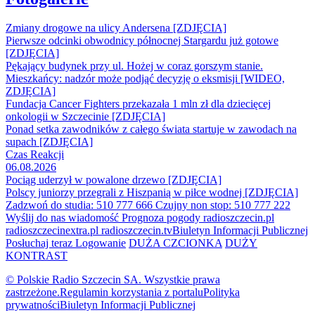
Zmiany drogowe na ulicy Andersena [ZDJĘCIA]
Pierwsze odcinki obwodnicy północnej Stargardu już gotowe
[ZDJĘCIA]
Pękający budynek przy ul. Hożej w coraz gorszym stanie.
Mieszkańcy: nadzór może podjąć decyzję o eksmisji [WIDEO,
ZDJĘCIA]
Fundacja Cancer Fighters przekazała 1 mln zł dla dziecięcej
onkologii w Szczecinie [ZDJĘCIA]
Ponad setka zawodników z całego świata startuje w zawodach na
supach [ZDJĘCIA]
Czas Reakcji
06.08.2026
Pociąg uderzył w powalone drzewo [ZDJĘCIA]
Polscy juniorzy przegrali z Hiszpanią w piłce wodnej [ZDJĘCIA]
Zadzwoń do studia: 510 777 666
Czujny non stop: 510 777 222
Wyślij do nas wiadomość
Prognoza pogody
radioszczecin.pl
radioszczecinextra.pl
radioszczecin.tv
Biuletyn Informacji Publicznej
Posłuchaj teraz
Logowanie
DUŻA CZCIONKA
DUŻY
KONTRAST
© Polskie Radio Szczecin SA. Wszystkie prawa
zastrzeżone.
Regulamin korzystania z portalu
Polityka
prywatności
Biuletyn Informacji Publicznej