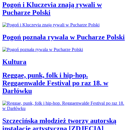
Pogoń i Kluczevia znają rywali w
Pucharze Polski
Pogoń poznała rywala w Pucharze Polski
Kultura
Reggae, punk, folk i hip-hop.
Reggaenwalde Festival po raz 18. w
Darłówku
Szczecińska młodzież tworzy autorską
instalację artystyczną [ZDJĘCIA]