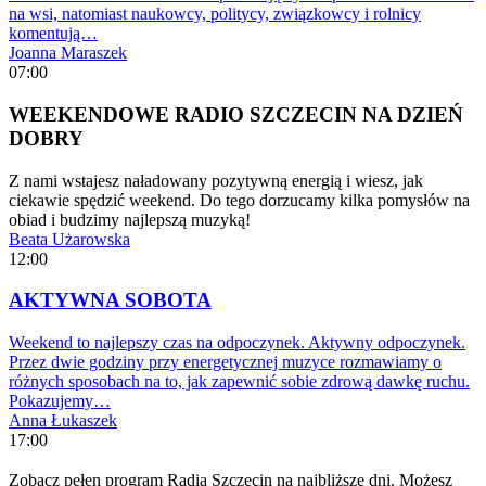
na wsi, natomiast naukowcy, politycy, związkowcy i rolnicy
komentują…
Joanna Maraszek
07:00
WEEKENDOWE RADIO SZCZECIN NA DZIEŃ
DOBRY
Z nami wstajesz naładowany pozytywną energią i wiesz, jak
ciekawie spędzić weekend. Do tego dorzucamy kilka pomysłów na
obiad i budzimy najlepszą muzyką!
Beata Użarowska
12:00
AKTYWNA SOBOTA
Weekend to najlepszy czas na odpoczynek. Aktywny odpoczynek.
Przez dwie godziny przy energetycznej muzyce rozmawiamy o
różnych sposobach na to, jak zapewnić sobie zdrową dawkę ruchu.
Pokazujemy…
Anna Łukaszek
17:00
Zobacz pełen program Radia Szczecin na najbliższe dni. Możesz