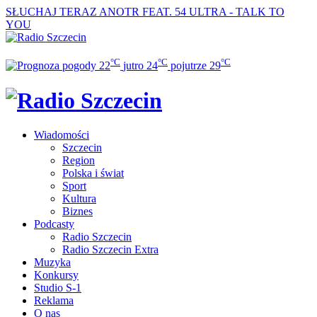
SŁUCHAJ TERAZ
ANOTR FEAT. 54 ULTRA - TALK TO
YOU
°C
°C
°C
22
jutro
24
pojutrze
29
Wiadomości
Szczecin
Region
Polska i świat
Sport
Kultura
Biznes
Podcasty
Radio Szczecin
Radio Szczecin Extra
Muzyka
Konkursy
Studio S-1
Reklama
O nas