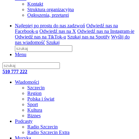
Kontakt
Struktura organizacyjna
Ogłoszenia, przetargi
Najlepiej po prostu do nas zadzwoń
Odwiedź nas na
Facebook-u
Odwiedź nas na X
Odwiedź nas na Instagram-ie
Odwiedź nas na TikTok-u
Szukaj nas na Spotify
Wyślij do
nas wiadomość
Szukaj
Menu
510 777 222
Wiadomości
Szczecin
Region
Polska i świat
Sport
Kultura
Biznes
Podcasty
Radio Szczecin
Radio Szczecin Extra
Muzyka