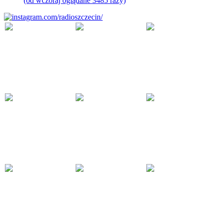
(od wczoraj oglądane 3485 razy)