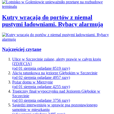
Kutry wracają do portów z niemal
pustymi ładowniami. Rybacy alarmują
Najczęściej czytane
Ulice w Szczecinie zalane, alerty prawie w całym kraju
[ZDJĘCIA]
(od 01 sierpnia oglądane 8519 razy)
Akcja ratunkowa na jeziorze Głębokim w Szczecinie
(od 02 sierpnia oglądane 4957 razy)
Pożar domu w Mierzynie
(od 01 sierpnia oglądane 4255 razy)
Tragiczny finał wypoczynku nad Jeziorem Głębokie w
Szczecinie
(od 03 sierpnia oglądane 3756 razy)
Sąsiedzi interweniują w sprawie psa pozostawionego
samotnie w mieszkaniu