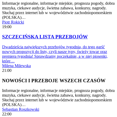
Informacje regionalne, informacje miejskie, prognoza pogody, dobra
muzyka, ciekawe audycje, świetna zabawa, konkursy, nagrody.
Słuchaj przez internet lub w województwie zachodniopomorskiem
(POLSKA)…
Piotr Rokicki
19:00
SZCZECIŃSKA LISTA PRZEBOJÓW
Dwadzieścia największych przebojów tygodnia, do tego garść
nowych propozycji do listy, czyli nasze typy, świeży towar oraz
premiera tygodnia! Sprawdzamy poczekalnię, a w niej piosenki,
które…
Milena Milewska
21:00
NOWOŚCI I PRZEBOJE WSZECH CZASÓW
Informacje regionalne, informacje miejskie, prognoza pogody, dobra
muzyka, ciekawe audycje, świetna zabawa, konkursy, nagrody.
Słuchaj przez internet lub w województwie zachodniopomorskiem
(POLSKA)…
Sebastian Roszkowski
22:00