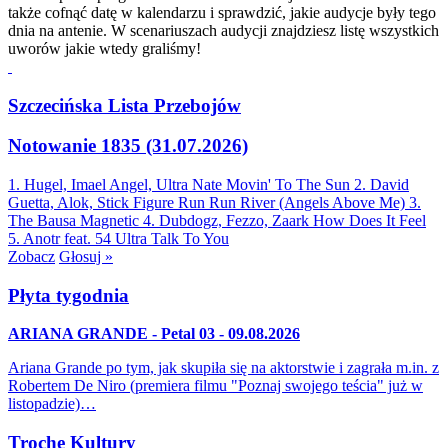
także cofnąć datę w kalendarzu i sprawdzić, jakie audycje były tego
dnia na antenie. W scenariuszach audycji znajdziesz listę wszystkich
uworów jakie wtedy graliśmy!
Szczecińska Lista Przebojów
Notowanie 1835 (31.07.2026)
1. Hugel, Imael Angel, Ultra Nate
Movin' To The Sun
2. David
Guetta, Alok, Stick Figure
Run Run River (Angels Above Me)
3.
The Bausa
Magnetic
4. Dubdogz, Fezzo, Zaark
How Does It Feel
5. Anotr feat. 54 Ultra
Talk To You
Zobacz
Głosuj »
Płyta tygodnia
ARIANA GRANDE - Petal 03 - 09.08.2026
Ariana Grande po tym, jak skupiła się na aktorstwie i zagrała m.in. z
Robertem De Niro (premiera filmu "Poznaj swojego teścia" już w
listopadzie)…
Trochę Kultury