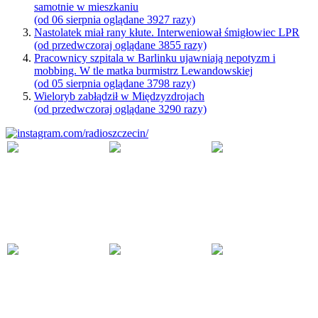
samotnie w mieszkaniu
(od 06 sierpnia oglądane 3927 razy)
Nastolatek miał rany kłute. Interweniował śmigłowiec LPR
(od przedwczoraj oglądane 3855 razy)
Pracownicy szpitala w Barlinku ujawniają nepotyzm i
mobbing. W tle matka burmistrz Lewandowskiej
(od 05 sierpnia oglądane 3798 razy)
Wieloryb zabłądził w Międzyzdrojach
(od przedwczoraj oglądane 3290 razy)