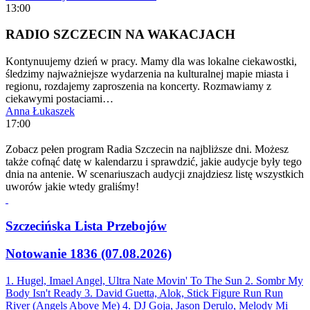
13:00
RADIO SZCZECIN NA WAKACJACH
Kontynuujemy dzień w pracy. Mamy dla was lokalne ciekawostki,
śledzimy najważniejsze wydarzenia na kulturalnej mapie miasta i
regionu, rozdajemy zaproszenia na koncerty. Rozmawiamy z
ciekawymi postaciami…
Anna Łukaszek
17:00
Zobacz pełen program Radia Szczecin na najbliższe dni. Możesz
także cofnąć datę w kalendarzu i sprawdzić, jakie audycje były tego
dnia na antenie. W scenariuszach audycji znajdziesz listę wszystkich
uworów jakie wtedy graliśmy!
Szczecińska Lista Przebojów
Notowanie 1836 (07.08.2026)
1. Hugel, Imael Angel, Ultra Nate
Movin' To The Sun
2. Sombr
My
Body Isn't Ready
3. David Guetta, Alok, Stick Figure
Run Run
River (Angels Above Me)
4. DJ Goja, Jason Derulo, Melody
Mi