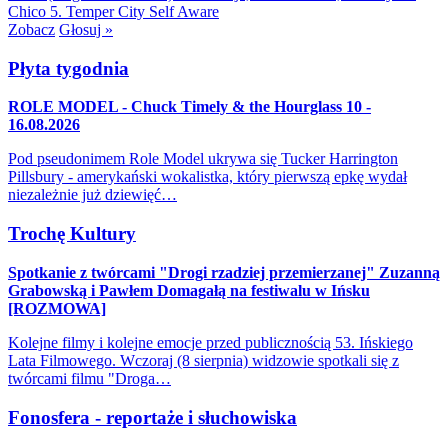
Chico
5. Temper City
Self Aware
Zobacz
Głosuj »
Płyta tygodnia
ROLE MODEL - Chuck Timely & the Hourglass 10 -
16.08.2026
Pod pseudonimem Role Model ukrywa się Tucker Harrington
Pillsbury - amerykański wokalistka, który pierwszą epkę wydał
niezależnie już dziewięć…
Trochę Kultury
Spotkanie z twórcami "Drogi rzadziej przemierzanej" Zuzanną
Grabowską i Pawłem Domagałą na festiwalu w Ińsku
[ROZMOWA]
Kolejne filmy i kolejne emocje przed publicznością 53. Ińskiego
Lata Filmowego. Wczoraj (8 sierpnia) widzowie spotkali się z
twórcami filmu "Droga…
Fonosfera - reportaże i słuchowiska