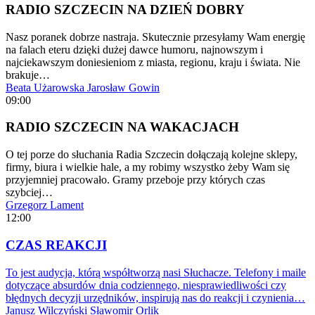
RADIO SZCZECIN NA DZIEŃ DOBRY
Nasz poranek dobrze nastraja. Skutecznie przesyłamy Wam energię
na falach eteru dzięki dużej dawce humoru, najnowszym i
najciekawszym doniesieniom z miasta, regionu, kraju i świata. Nie
brakuje…
Beata Użarowska
Jarosław Gowin
09:00
RADIO SZCZECIN NA WAKACJACH
O tej porze do słuchania Radia Szczecin dołączają kolejne sklepy,
firmy, biura i wielkie hale, a my robimy wszystko żeby Wam się
przyjemniej pracowało. Gramy przeboje przy których czas
szybciej…
Grzegorz Lament
12:00
CZAS REAKCJI
To jest audycja, którą współtworzą nasi Słuchacze. Telefony i maile
dotyczące absurdów dnia codziennego, niesprawiedliwości czy
błędnych decyzji urzędników, inspirują nas do reakcji i czynienia…
Janusz Wilczyński
Sławomir Orlik