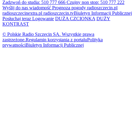
Zadzwoń do studia: 510 777 666
Czujny non stop: 510 777 222
Wyślij do nas wiadomość
Prognoza pogody
radioszczecin.pl
radioszczecinextra.pl
radioszczecin.tv
Biuletyn Informacji Publicznej
Posłuchaj teraz
Logowanie
DUŻA CZCIONKA
DUŻY
KONTRAST
© Polskie Radio Szczecin SA. Wszystkie prawa
zastrzeżone.
Regulamin korzystania z portalu
Polityka
prywatności
Biuletyn Informacji Publicznej