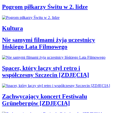
Pogrom piłkarzy Świtu w 2. lidze
Kultura
Nie samymi filmami żyją uczestnicy
Ińskiego Lata Filmowego
Spacer, który łączy styl retro i
współczesny Szczecin [ZDJĘCIA]
Zachwycający koncert Festiwalu
Grünebergów [ZDJĘCIA]