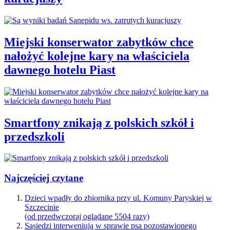
Miejski konserwator zabytków chce
nałożyć kolejne kary na właściciela
dawnego hotelu Piast
Smartfony znikają z polskich szkół i
przedszkoli
Najczęściej czytane
Dzieci wpadły do zbiornika przy ul. Komuny Paryskiej w
Szczecinie
(od przedwczoraj oglądane 5504 razy)
Sąsiedzi interweniują w sprawie psa pozostawionego