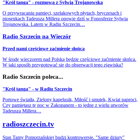
"Król tanga" - rozmowa z Sylwią Trojanowską
O przywracaniu pamięci, szelakowych płytach, bryczesach i
piosenkach Tadeusza Millera opowie dziś w Fonosferze Sylwia
Trojanowska. Latem w Radiu Szczecin…
Radio Szczecin na Wieczór
Przed nami częściowe zaćmienie słońca
W środę wieczorem nad Polską będzie częściowe zaćmienie słońca.
W jaki sposób przygotować się do obserwacji tego zjawiska?
Radio Szczecin poleca...
"Król tanga" - w Radiu Szczecin
Portowe światła, Zielony kapelusik, Miłość i smutek, Kwiat paproci,
Czy pamiętasz tę noc w Zakopanem - to jedne z wielu utworów
Tadeusza Millera…
radioszczecin.tv
Stan Tamy Pomorzańskiej budzi kontrowersje. "Same dziury"