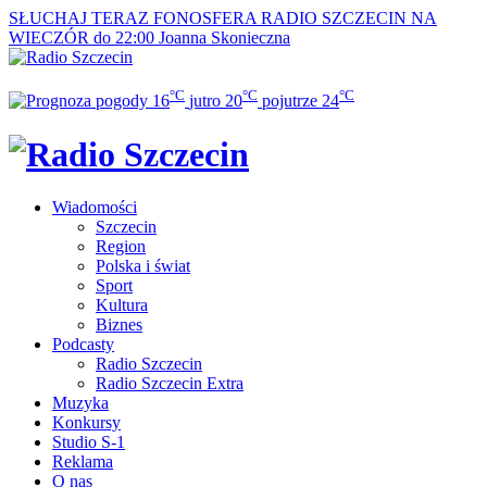
SŁUCHAJ TERAZ
FONOSFERA RADIO SZCZECIN NA
WIECZÓR do 22:00
Joanna Skonieczna
°C
°C
°C
16
jutro
20
pojutrze
24
Wiadomości
Szczecin
Region
Polska i świat
Sport
Kultura
Biznes
Podcasty
Radio Szczecin
Radio Szczecin Extra
Muzyka
Konkursy
Studio S-1
Reklama
O nas