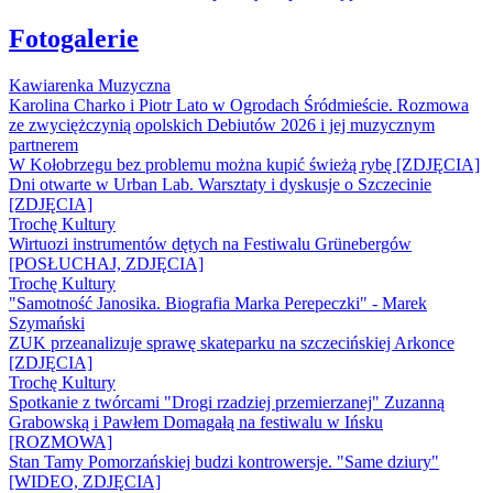
Fotogalerie
Kawiarenka Muzyczna
Karolina Charko i Piotr Lato w Ogrodach Śródmieście. Rozmowa
ze zwyciężczynią opolskich Debiutów 2026 i jej muzycznym
partnerem
W Kołobrzegu bez problemu można kupić świeżą rybę [ZDJĘCIA]
Dni otwarte w Urban Lab. Warsztaty i dyskusje o Szczecinie
[ZDJĘCIA]
Trochę Kultury
Wirtuozi instrumentów dętych na Festiwalu Grünebergów
[POSŁUCHAJ, ZDJĘCIA]
Trochę Kultury
"Samotność Janosika. Biografia Marka Perepeczki" - Marek
Szymański
ZUK przeanalizuje sprawę skateparku na szczecińskiej Arkonce
[ZDJĘCIA]
Trochę Kultury
Spotkanie z twórcami "Drogi rzadziej przemierzanej" Zuzanną
Grabowską i Pawłem Domagałą na festiwalu w Ińsku
[ROZMOWA]
Stan Tamy Pomorzańskiej budzi kontrowersje. "Same dziury"
[WIDEO, ZDJĘCIA]