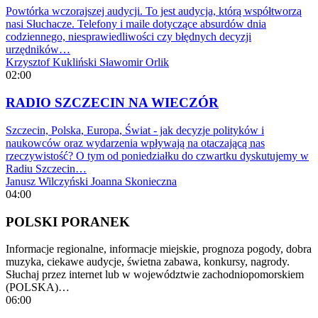
Powtórka wczorajszej audycji. To jest audycja, którą współtworzą
nasi Słuchacze. Telefony i maile dotyczące absurdów dnia
codziennego, niesprawiedliwości czy błędnych decyzji
urzędników…
Krzysztof Kukliński
Sławomir Orlik
02:00
RADIO SZCZECIN NA WIECZÓR
Szczecin, Polska, Europa, Świat - jak decyzje polityków i
naukowców oraz wydarzenia wpływają na otaczającą nas
rzeczywistość? O tym od poniedziałku do czwartku dyskutujemy w
Radiu Szczecin…
Janusz Wilczyński
Joanna Skonieczna
04:00
POLSKI PORANEK
Informacje regionalne, informacje miejskie, prognoza pogody, dobra
muzyka, ciekawe audycje, świetna zabawa, konkursy, nagrody.
Słuchaj przez internet lub w województwie zachodniopomorskiem
(POLSKA)…
06:00