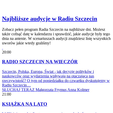
Najbliższe audycje w Radiu Szczecin
Zobacz pełen program Radia Szczecin na najbliższe dni. Możesz
także cofnąć datę w kalendarzu i sprawdzić, jakie audycje były tego
dnia na antenie. W scenariuszach audycji znajdziesz listę wszystkich
uworów jakie wtedy graliśmy!
20:00
RADIO SZCZECIN NA WIECZÓR
Szczecin, Polska, Europa, Świat - jak decyzje polityków i
naukowców oraz wydarzenia wpływają na otaczającą nas
rzeczywistość? O tym od poniedziałku do czwartku dyskutujemy w
Radiu Szczecin…
SŁUCHAJ TERAZ
Małgorzata Frymus
Anna Kolmer
21:00
KSIĄŻKA NA LATO