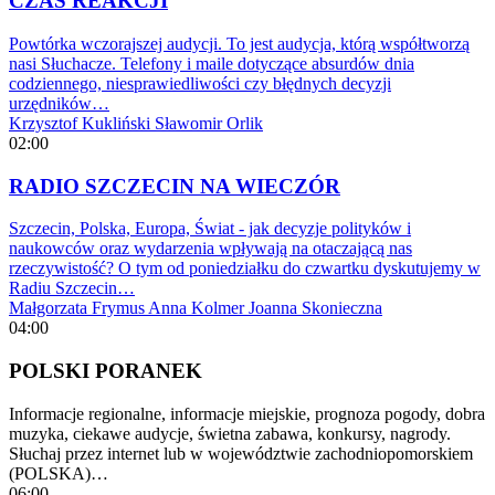
CZAS REAKCJI
Powtórka wczorajszej audycji. To jest audycja, którą współtworzą
nasi Słuchacze. Telefony i maile dotyczące absurdów dnia
codziennego, niesprawiedliwości czy błędnych decyzji
urzędników…
Krzysztof Kukliński
Sławomir Orlik
02:00
RADIO SZCZECIN NA WIECZÓR
Szczecin, Polska, Europa, Świat - jak decyzje polityków i
naukowców oraz wydarzenia wpływają na otaczającą nas
rzeczywistość? O tym od poniedziałku do czwartku dyskutujemy w
Radiu Szczecin…
Małgorzata Frymus
Anna Kolmer
Joanna Skonieczna
04:00
POLSKI PORANEK
Informacje regionalne, informacje miejskie, prognoza pogody, dobra
muzyka, ciekawe audycje, świetna zabawa, konkursy, nagrody.
Słuchaj przez internet lub w województwie zachodniopomorskiem
(POLSKA)…
06:00