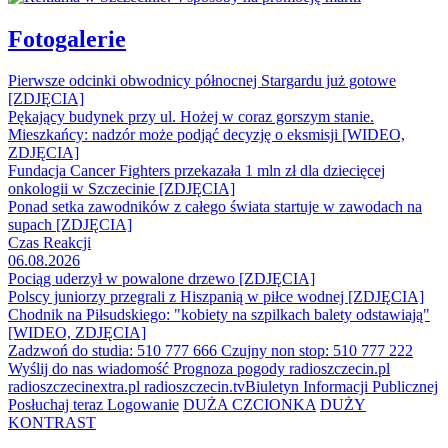
Fotogalerie
Pierwsze odcinki obwodnicy północnej Stargardu już gotowe
[ZDJĘCIA]
Pękający budynek przy ul. Hożej w coraz gorszym stanie.
Mieszkańcy: nadzór może podjąć decyzję o eksmisji [WIDEO,
ZDJĘCIA]
Fundacja Cancer Fighters przekazała 1 mln zł dla dziecięcej
onkologii w Szczecinie [ZDJĘCIA]
Ponad setka zawodników z całego świata startuje w zawodach na
supach [ZDJĘCIA]
Czas Reakcji
06.08.2026
Pociąg uderzył w powalone drzewo [ZDJĘCIA]
Polscy juniorzy przegrali z Hiszpanią w piłce wodnej [ZDJĘCIA]
Chodnik na Piłsudskiego: "kobiety na szpilkach balety odstawiają"
[WIDEO, ZDJĘCIA]
Zadzwoń do studia: 510 777 666
Czujny non stop: 510 777 222
Wyślij do nas wiadomość
Prognoza pogody
radioszczecin.pl
radioszczecinextra.pl
radioszczecin.tv
Biuletyn Informacji Publicznej
Posłuchaj teraz
Logowanie
DUŻA CZCIONKA
DUŻY
KONTRAST