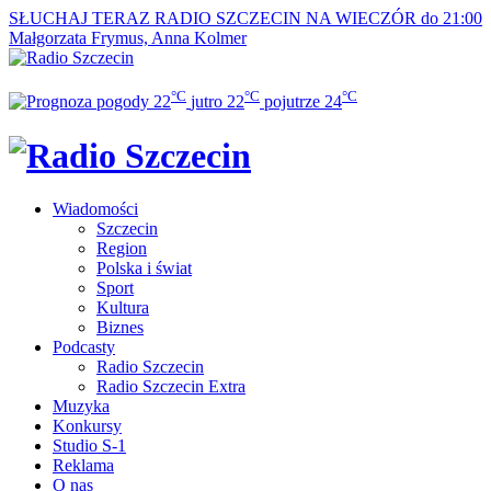
SŁUCHAJ TERAZ
RADIO SZCZECIN NA WIECZÓR do 21:00
Małgorzata Frymus, Anna Kolmer
°C
°C
°C
22
jutro
22
pojutrze
24
Wiadomości
Szczecin
Region
Polska i świat
Sport
Kultura
Biznes
Podcasty
Radio Szczecin
Radio Szczecin Extra
Muzyka
Konkursy
Studio S-1
Reklama
O nas