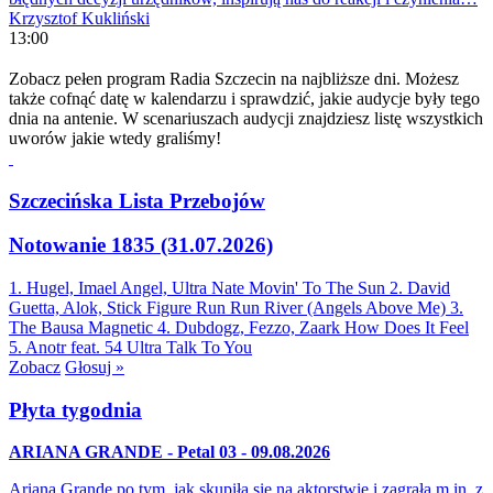
Krzysztof Kukliński
13:00
Zobacz pełen program Radia Szczecin na najbliższe dni. Możesz
także cofnąć datę w kalendarzu i sprawdzić, jakie audycje były tego
dnia na antenie. W scenariuszach audycji znajdziesz listę wszystkich
uworów jakie wtedy graliśmy!
Szczecińska Lista Przebojów
Notowanie 1835 (31.07.2026)
1. Hugel, Imael Angel, Ultra Nate
Movin' To The Sun
2. David
Guetta, Alok, Stick Figure
Run Run River (Angels Above Me)
3.
The Bausa
Magnetic
4. Dubdogz, Fezzo, Zaark
How Does It Feel
5. Anotr feat. 54 Ultra
Talk To You
Zobacz
Głosuj »
Płyta tygodnia
ARIANA GRANDE - Petal 03 - 09.08.2026
Ariana Grande po tym, jak skupiła się na aktorstwie i zagrała m.in. z