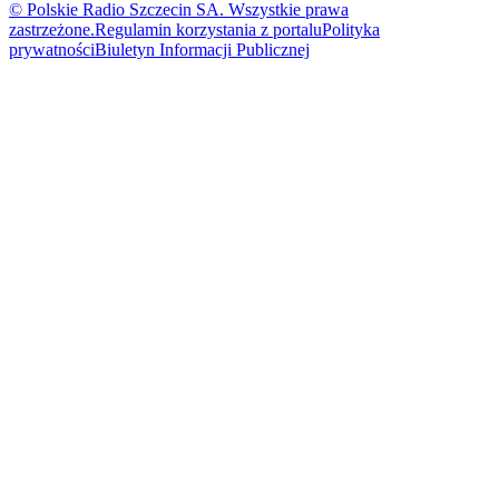
© Polskie Radio Szczecin SA. Wszystkie prawa
zastrzeżone.
Regulamin korzystania z portalu
Polityka
prywatności
Biuletyn Informacji Publicznej