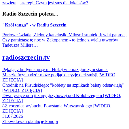
zawierają szeregi. Czym jest sms dla lokalsów?
Radio Szczecin poleca...
"Król tanga" - w Radiu Szczecin
Portowe światła, Zielony kapelusik, Miłość i smutek, Kwiat paproci,
Czy pamiętasz tę noc w Zakopanem - to jedne z wielu utworów
Tadeusza Millera…
radioszczecin.tv
Pękający budynek przy ul. Hożej w coraz gorszym stanie.
Mieszkańcy: nadzór może podjąć decyzję o eksmisji [WIDEO,
ZDJĘCIA]
Chodnik na Piłsudskiego: "kobiety na szpilkach balety odstawiają"
[WIDEO, ZDJĘCIA]
Dwa tysiące porcji zupy grzybowej pod Kołobrzegiem [WIDEO,
ZDJECIA]
82. rocznica wybuchu Powstania Warszawskiego [WIDEO,
ZDJĘCIA]
31.07.2026
Zlikwidowali plantację konopi