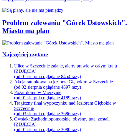
Problem zalewania "Górek Ustowskich".
Miasto ma plan
Najczęściej czytane
Ulice w Szczecinie zalane, alerty prawie w całym kraju
[ZDJĘCIA]
(od 01 sierpnia oglądane 8454 razy)
Akcja ratunkowa na jeziorze Głębokim w Szczecinie
(od 02 sierpnia oglądane 4897 razy)
Pożar domu w Mierzynie
(od 01 sierpnia oglądane 4189 razy)
Tragiczny finał wypoczynku nad Jeziorem Głębokie w
Szczecinie
(od 03 sierpnia oglądane 3686 razy)
Owsiak: Zachodniopomorskie, obyśmy tutaj zostali
[ZDJĘCIA]
(od 01 sierpnia oglądane 3080 razy)