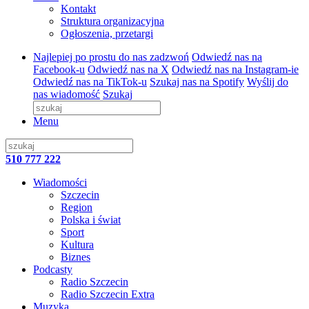
Kontakt
Struktura organizacyjna
Ogłoszenia, przetargi
Najlepiej po prostu do nas zadzwoń
Odwiedź nas na
Facebook-u
Odwiedź nas na X
Odwiedź nas na Instagram-ie
Odwiedź nas na TikTok-u
Szukaj nas na Spotify
Wyślij do
nas wiadomość
Szukaj
Menu
510 777 222
Wiadomości
Szczecin
Region
Polska i świat
Sport
Kultura
Biznes
Podcasty
Radio Szczecin
Radio Szczecin Extra
Muzyka