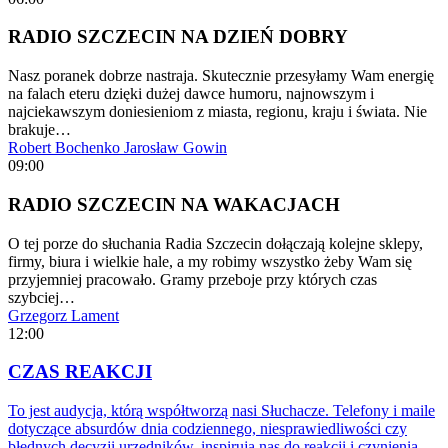
RADIO SZCZECIN NA DZIEŃ DOBRY
Nasz poranek dobrze nastraja. Skutecznie przesyłamy Wam energię
na falach eteru dzięki dużej dawce humoru, najnowszym i
najciekawszym doniesieniom z miasta, regionu, kraju i świata. Nie
brakuje…
Robert Bochenko
Jarosław Gowin
09:00
RADIO SZCZECIN NA WAKACJACH
O tej porze do słuchania Radia Szczecin dołączają kolejne sklepy,
firmy, biura i wielkie hale, a my robimy wszystko żeby Wam się
przyjemniej pracowało. Gramy przeboje przy których czas
szybciej…
Grzegorz Lament
12:00
CZAS REAKCJI
To jest audycja, którą współtworzą nasi Słuchacze. Telefony i maile
dotyczące absurdów dnia codziennego, niesprawiedliwości czy
błędnych decyzji urzędników, inspirują nas do reakcji i czynienia…