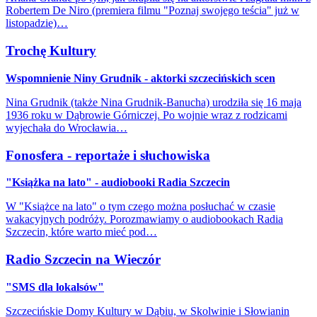
Robertem De Niro (premiera filmu "Poznaj swojego teścia" już w
listopadzie)…
Trochę Kultury
Wspomnienie Niny Grudnik - aktorki szczecińskich scen
Nina Grudnik (także Nina Grudnik-Banucha) urodziła się 16 maja
1936 roku w Dąbrowie Górniczej. Po wojnie wraz z rodzicami
wyjechała do Wrocławia…
Fonosfera - reportaże i słuchowiska
"Książka na lato" - audiobooki Radia Szczecin
W "Książce na lato" o tym czego można posłuchać w czasie
wakacyjnych podróży. Porozmawiamy o audiobookach Radia
Szczecin, które warto mieć pod…
Radio Szczecin na Wieczór
"SMS dla lokalsów"
Szczecińskie Domy Kultury w Dąbiu, w Skolwinie i Słowianin