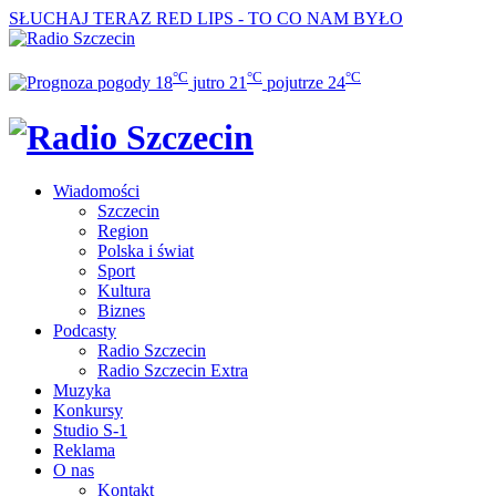
SŁUCHAJ TERAZ
RED LIPS - TO CO NAM BYŁO
°C
°C
°C
18
jutro
21
pojutrze
24
Wiadomości
Szczecin
Region
Polska i świat
Sport
Kultura
Biznes
Podcasty
Radio Szczecin
Radio Szczecin Extra
Muzyka
Konkursy
Studio S-1
Reklama
O nas
Kontakt