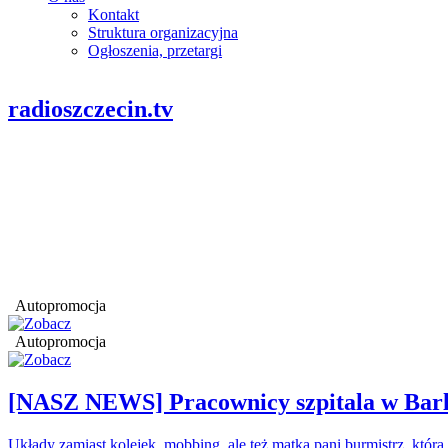
Kontakt
Struktura organizacyjna
Ogłoszenia, przetargi
radioszczecin.tv
Autopromocja
Autopromocja
[NASZ NEWS] Pracownicy szpitala w Barl
Układy zamiast kolejek, mobbing, ale też matka pani burmistrz, któr