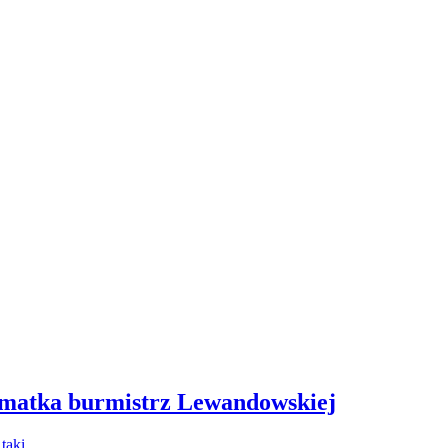
 matka burmistrz Lewandowskiej
- taki…