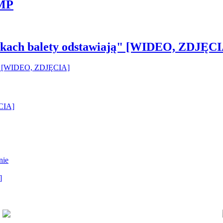
 MP
pilkach balety odstawiają" [WIDEO, ZDJĘCI
ĘCIA]
nie
]