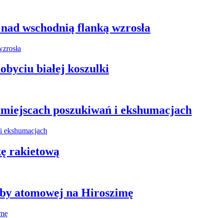
 nad wschodnią flanką wzrosła
obyciu białej koszulki
miejscach poszukiwań i ekshumacjach
kę rakietową
mby atomowej na Hiroszimę