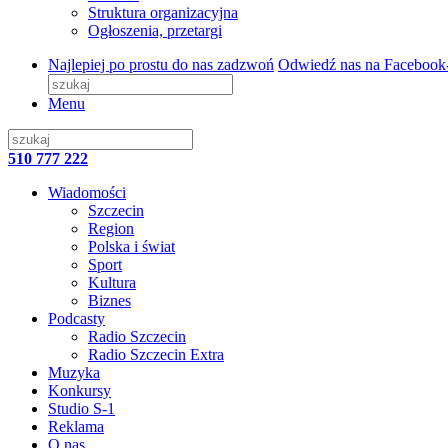
Struktura organizacyjna
Ogłoszenia, przetargi
Najlepiej po prostu do nas zadzwoń
Odwiedź nas na Facebook
Menu
510 777 222
Wiadomości
Szczecin
Region
Polska i świat
Sport
Kultura
Biznes
Podcasty
Radio Szczecin
Radio Szczecin Extra
Muzyka
Konkursy
Studio S-1
Reklama
O nas