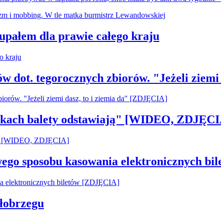
 upałem dla prawie całego kraju
ów dot. tegorocznych zbiorów. "Jeżeli ziemi
pilkach balety odstawiają" [WIDEO, ZDJĘCI
owego sposobu kasowania elektronicznych b
łobrzegu