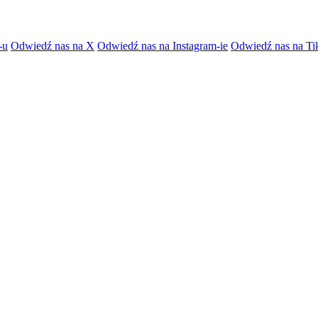
-u
Odwiedź nas na X
Odwiedź nas na Instagram-ie
Odwiedź nas na Ti