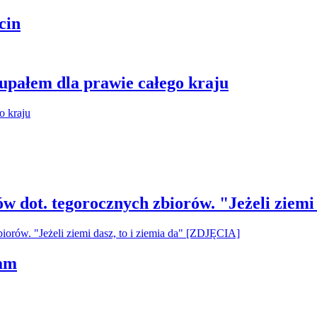
cin
 upałem dla prawie całego kraju
ów dot. tegorocznych zbiorów. "Jeżeli ziemi
ham