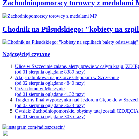
Zachodniopomorscy torowcy z medalami
Chodnik na Piłsudskiego: "kobiety na sz
Najczęściej czytane
Ulice w Szczecinie zalane, alerty prawie w całym kraju [ZDJ
(od 01 sierpnia oglądane 8389 razy)
Akcja ratunkowa na jeziorze Głębokim w Szczecinie
(od 02 sierpnia oglądane 4840 razy)
Pożar domu w Mierzynie
(od 01 sierpnia oglądane 4132 razy)
Tragiczny finał wypoczynku nad Jeziorem Głębokie w Szczeci
(od 03 sierpnia oglądane 3623 razy)
Owsiak: Zachodniopomorskie, obyśmy tutaj zostali [ZDJĘCIA
(od 01 sierpnia oglądane 3035 razy)