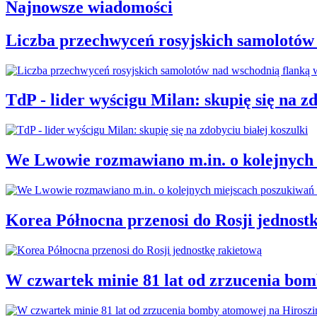
Najnowsze wiadomości
Liczba przechwyceń rosyjskich samolotów
TdP - lider wyścigu Milan: skupię się na zd
We Lwowie rozmawiano m.in. o kolejnych 
Korea Północna przenosi do Rosji jednost
W czwartek minie 81 lat od zrzucenia bo