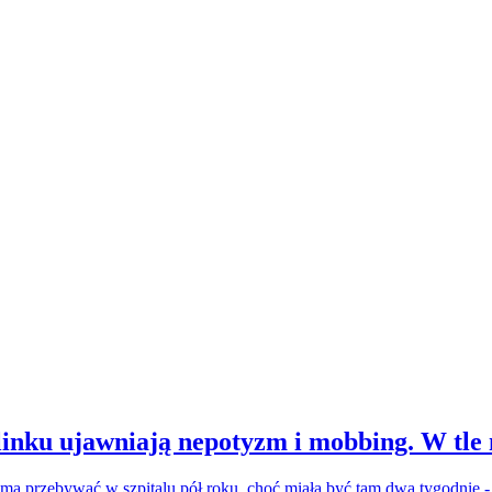
inku ujawniają nepotyzm i mobbing. W tle
a ma przebywać w szpitalu pół roku, choć miała być tam dwa tygodnie 