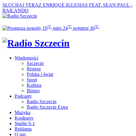
SŁUCHAJ TERAZ
ENRIQUE IGLESIAS FEAT. SEAN PAUL -
BAILANDO
°C
°C
°C
19
jutro
24
pojutrze
30
Wiadomości
Szczecin
Region
Polska i świat
Sport
Kultura
Biznes
Podcasty
Radio Szczecin
Radio Szczecin Extra
Muzyka
Konkursy
Studio S-1
Reklama
O nas