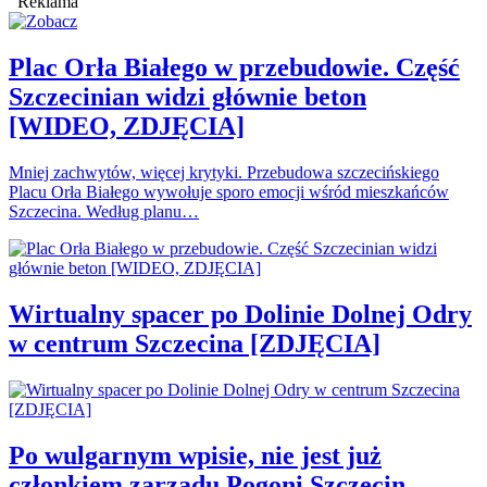
Reklama
Plac Orła Białego w przebudowie. Część
Szczecinian widzi głównie beton
[WIDEO, ZDJĘCIA]
Mniej zachwytów, więcej krytyki. Przebudowa szczecińskiego
Placu Orła Białego wywołuje sporo emocji wśród mieszkańców
Szczecina. Według planu…
Wirtualny spacer po Dolinie Dolnej Odry
w centrum Szczecina [ZDJĘCIA]
Po wulgarnym wpisie, nie jest już
członkiem zarządu Pogoni Szczecin