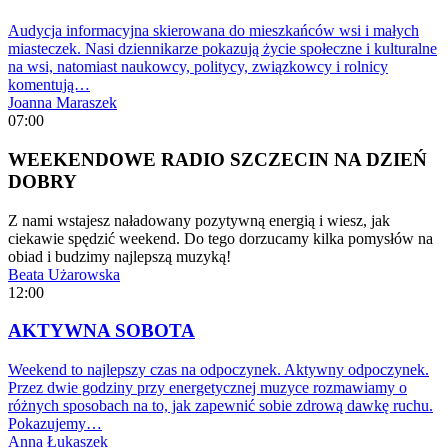
Audycja informacyjna skierowana do mieszkańców wsi i małych
miasteczek. Nasi dziennikarze pokazują życie społeczne i kulturalne
na wsi, natomiast naukowcy, politycy, związkowcy i rolnicy
komentują…
Joanna Maraszek
07:00
WEEKENDOWE RADIO SZCZECIN NA DZIEŃ
DOBRY
Z nami wstajesz naładowany pozytywną energią i wiesz, jak
ciekawie spędzić weekend. Do tego dorzucamy kilka pomysłów na
obiad i budzimy najlepszą muzyką!
Beata Użarowska
12:00
AKTYWNA SOBOTA
Weekend to najlepszy czas na odpoczynek. Aktywny odpoczynek.
Przez dwie godziny przy energetycznej muzyce rozmawiamy o
różnych sposobach na to, jak zapewnić sobie zdrową dawkę ruchu.
Pokazujemy…
Anna Łukaszek