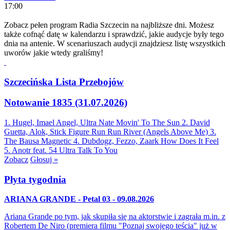
17:00
Zobacz pełen program Radia Szczecin na najbliższe dni. Możesz
także cofnąć datę w kalendarzu i sprawdzić, jakie audycje były tego
dnia na antenie. W scenariuszach audycji znajdziesz listę wszystkich
uworów jakie wtedy graliśmy!
Szczecińska Lista Przebojów
Notowanie 1835 (31.07.2026)
1. Hugel, Imael Angel, Ultra Nate
Movin' To The Sun
2. David
Guetta, Alok, Stick Figure
Run Run River (Angels Above Me)
3.
The Bausa
Magnetic
4. Dubdogz, Fezzo, Zaark
How Does It Feel
5. Anotr feat. 54 Ultra
Talk To You
Zobacz
Głosuj »
Płyta tygodnia
ARIANA GRANDE - Petal 03 - 09.08.2026
Ariana Grande po tym, jak skupiła się na aktorstwie i zagrała m.in. z
Robertem De Niro (premiera filmu "Poznaj swojego teścia" już w