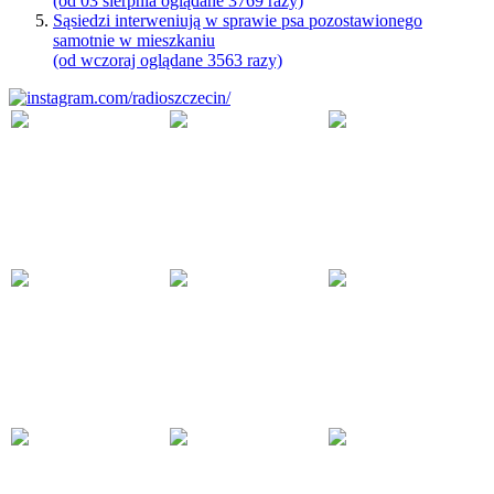
(od 03 sierpnia oglądane 3769 razy)
Sąsiedzi interweniują w sprawie psa pozostawionego
samotnie w mieszkaniu
(od wczoraj oglądane 3563 razy)