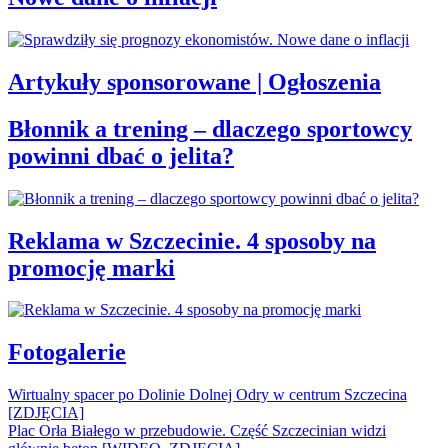
Artykuły sponsorowane | Ogłoszenia
Błonnik a trening – dlaczego sportowcy
powinni dbać o jelita?
Reklama w Szczecinie. 4 sposoby na
promocję marki
Fotogalerie
Wirtualny spacer po Dolinie Dolnej Odry w centrum Szczecina
[ZDJĘCIA]
Plac Orła Białego w przebudowie. Część Szczecinian widzi