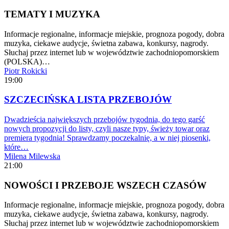
TEMATY I MUZYKA
Informacje regionalne, informacje miejskie, prognoza pogody, dobra
muzyka, ciekawe audycje, świetna zabawa, konkursy, nagrody.
Słuchaj przez internet lub w województwie zachodniopomorskiem
(POLSKA)…
Piotr Rokicki
19:00
SZCZECIŃSKA LISTA PRZEBOJÓW
Dwadzieścia największych przebojów tygodnia, do tego garść
nowych propozycji do listy, czyli nasze typy, świeży towar oraz
premiera tygodnia! Sprawdzamy poczekalnię, a w niej piosenki,
które…
Milena Milewska
21:00
NOWOŚCI I PRZEBOJE WSZECH CZASÓW
Informacje regionalne, informacje miejskie, prognoza pogody, dobra
muzyka, ciekawe audycje, świetna zabawa, konkursy, nagrody.
Słuchaj przez internet lub w województwie zachodniopomorskiem