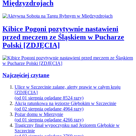
Międzyzdrojach
Kibice Pogoni pozytywnie nastawieni
przed meczem ze Śląskiem w Pucharze
Polski [ZDJĘCIA]
Najczęściej czytane
Ulice w Szczecinie zalane, alerty prawie w całym kraju
[ZDJĘCIA]
(od 01 sierpnia oglądane 8524 razy)
Akcja ratunkowa na jeziorze Głębokim w Szczecinie
(od 02 sierpnia oglądane 4964 razy)
Pożar domu w Mierzynie
(od 01 sierpnia oglądane 4266 razy)
Tragiczny finał wypoczynku nad Jeziorem Głębokie w
Szczecinie