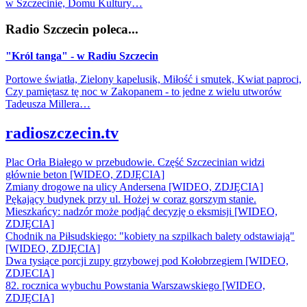
w Szczecinie, Domu Kultury…
Radio Szczecin poleca...
"Król tanga" - w Radiu Szczecin
Portowe światła, Zielony kapelusik, Miłość i smutek, Kwiat paproci,
Czy pamiętasz tę noc w Zakopanem - to jedne z wielu utworów
Tadeusza Millera…
radioszczecin.tv
Plac Orła Białego w przebudowie. Część Szczecinian widzi
głównie beton [WIDEO, ZDJĘCIA]
Zmiany drogowe na ulicy Andersena [WIDEO, ZDJĘCIA]
Pękający budynek przy ul. Hożej w coraz gorszym stanie.
Mieszkańcy: nadzór może podjąć decyzję o eksmisji [WIDEO,
ZDJĘCIA]
Chodnik na Piłsudskiego: "kobiety na szpilkach balety odstawiają"
[WIDEO, ZDJĘCIA]
Dwa tysiące porcji zupy grzybowej pod Kołobrzegiem [WIDEO,
ZDJECIA]
82. rocznica wybuchu Powstania Warszawskiego [WIDEO,
ZDJĘCIA]