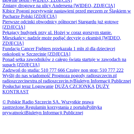
głównie beton [WIDEO, ZDJĘCIA]
Zmiany drogowe na ulicy Andersena [WIDEO, ZDJĘCIA]
Kibice Pogoni pozytywnie nastawieni przed meczem ze Śląskiem w
Pucharze Polski [ZDJĘCIA]
Pierwsze odcinki obwodnicy północnej Stargardu już gotowe
[ZDJĘCIA]
Pękający budynek przy ul. Hożej w coraz gorszym stanie.
Mieszkańcy: nadzór może podjąć decyzję o eksmisji [WIDEO,
ZDJĘCIA]
Fundacja Cancer Fighters przekazała 1 mln zł dla dziecięcej
onkologii w Szczecinie [ZDJĘCIA]
Ponad setka zawodników z całego świata startuje w zawodach na
supach [ZDJĘCIA]
Zadzwoń do studia: 510 777 666
Czujny non stop: 510 777 222
Wyślij do nas wiadomość
Prognoza pogody
radioszczecin.pl
radioszczecinextra.pl
radioszczecin.tv
Biuletyn Informacji Publicznej
Posłuchaj teraz
Logowanie
DUŻA CZCIONKA
DUŻY
KONTRAST
© Polskie Radio Szczecin SA. Wszystkie prawa
zastrzeżone.
Regulamin korzystania z portalu
Polityka
prywatności
Biuletyn Informacji Publicznej