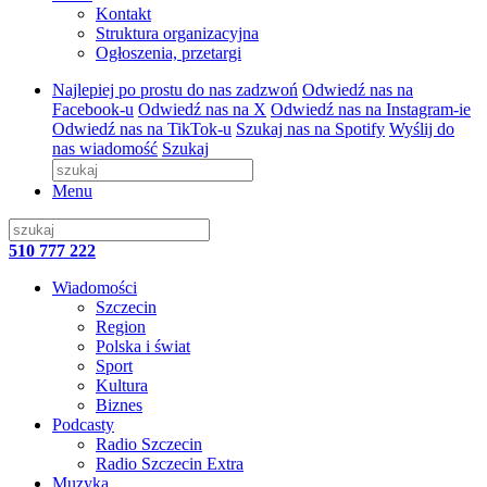
Kontakt
Struktura organizacyjna
Ogłoszenia, przetargi
Najlepiej po prostu do nas zadzwoń
Odwiedź nas na
Facebook-u
Odwiedź nas na X
Odwiedź nas na Instagram-ie
Odwiedź nas na TikTok-u
Szukaj nas na Spotify
Wyślij do
nas wiadomość
Szukaj
Menu
510 777 222
Wiadomości
Szczecin
Region
Polska i świat
Sport
Kultura
Biznes
Podcasty
Radio Szczecin
Radio Szczecin Extra
Muzyka