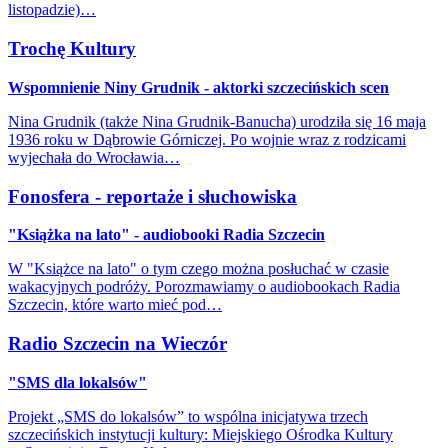
listopadzie)…
Trochę Kultury
Wspomnienie Niny Grudnik - aktorki szczecińskich scen
Nina Grudnik (także Nina Grudnik-Banucha) urodziła się 16 maja
1936 roku w Dąbrowie Górniczej. Po wojnie wraz z rodzicami
wyjechała do Wrocławia…
Fonosfera - reportaże i słuchowiska
"Książka na lato" - audiobooki Radia Szczecin
W "Książce na lato" o tym czego można posłuchać w czasie
wakacyjnych podróży. Porozmawiamy o audiobookach Radia
Szczecin, które warto mieć pod…
Radio Szczecin na Wieczór
"SMS dla lokalsów"
Projekt „SMS do lokalsów” to wspólna inicjatywa trzech
szczecińskich instytucji kultury: Miejskiego Ośrodka Kultury