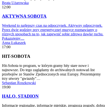
Beata Użarowska
12:00
AKTYWNA SOBOTA
Weekend to najlepszy czas na odpoczynek. Aktywny odpoczynek.
Przez dwie godziny przy energetycznej muzyce rozmawiamy o
różnych sposobach na to, jak zapewnić sobie zdrową dawkę ruchu.
Pokazujemy…
Anna Łukaszek
17:00
HIT-SOBOTA
Hit-Sobota to program, w którym gramy hity stare nowe i
najnowsze. Do tego zaglądamy do archiwalnych notowań list
przebojów ze Stanów Zjednoczonych oraz Europy. Prezentujemy
trzy utwory "gwiazdy"…
Sebastian Roszkowski
19:00
HALO, STADION
Informacje regionalne, informacje miejskie, prognoza pogody, dobra