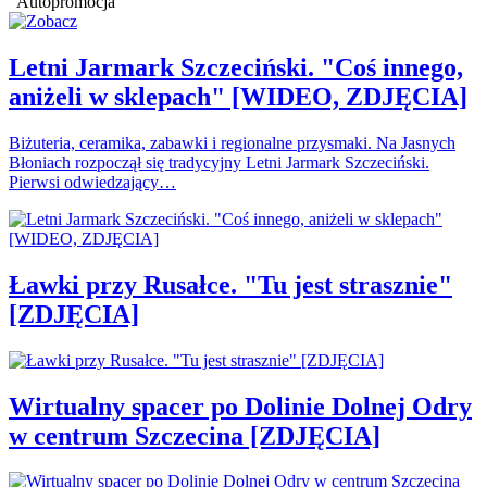
Autopromocja
Letni Jarmark Szczeciński. "Coś innego,
aniżeli w sklepach" [WIDEO, ZDJĘCIA]
Biżuteria, ceramika, zabawki i regionalne przysmaki. Na Jasnych
Błoniach rozpoczął się tradycyjny Letni Jarmark Szczeciński.
Pierwsi odwiedzający…
Ławki przy Rusałce. "Tu jest strasznie"
[ZDJĘCIA]
Wirtualny spacer po Dolinie Dolnej Odry
w centrum Szczecina [ZDJĘCIA]