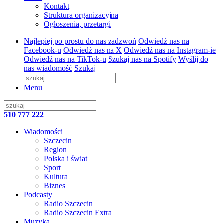
Kontakt
Struktura organizacyjna
Ogłoszenia, przetargi
Najlepiej po prostu do nas zadzwoń
Odwiedź nas na
Facebook-u
Odwiedź nas na X
Odwiedź nas na Instagram-ie
Odwiedź nas na TikTok-u
Szukaj nas na Spotify
Wyślij do
nas wiadomość
Szukaj
Menu
510 777 222
Wiadomości
Szczecin
Region
Polska i świat
Sport
Kultura
Biznes
Podcasty
Radio Szczecin
Radio Szczecin Extra
Muzyka