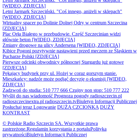
Letni Jarmark Szczeciński. "Coś innego, aniżeli w sklepach"
[WIDEO, ZDJĘCIA]
Letni Jarmark Szczeciński. "Coś innego, aniżeli w sklepach"
[WIDEO, ZDJĘCIA]
Wirtualny spacer po Dolinie Dolnej Odry w centrum Szczecina
[ZDJĘCIA]
Plac Orła Białego w przebudowie. Część Szczecinian widzi
głównie beton [WIDEO, ZDJĘCIA]
Zmiany drogowe na ulicy Andersena [WIDEO, ZDJĘCIA]
Kibice Pogoni pozytywnie nastawieni przed meczem ze Śląskiem w
Pucharze Polski [ZDJĘCIA]
Pierwsze odcinki obwodnicy północnej Stargardu już gotowe
[ZDJĘCIA]
Pękający budynek przy ul. Hożej w coraz gorszym stanie.
Mieszkańcy: nadzór może podjąć decyzję o eksmisji [WIDEO,
ZDJĘCIA]
Zadzwoń do studia: 510 777 666
Czujny non stop: 510 777 222
Wyślij do nas wiadomość
Prognoza pogody
radioszczecin.pl
radioszczecinextra.pl
radioszczecin.tv
Biuletyn Informacji Publicznej
Posłuchaj teraz
Logowanie
DUŻA CZCIONKA
DUŻY
KONTRAST
© Polskie Radio Szczecin SA. Wszystkie prawa
zastrzeżone.
Regulamin korzystania z portalu
Polityka
prywatności
Biuletyn Informacji Publicznej