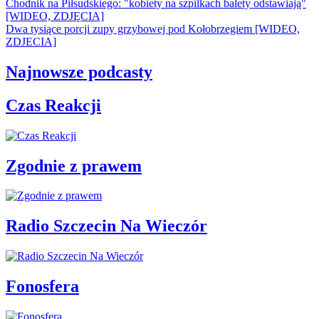
Chodnik na Piłsudskiego: "kobiety na szpilkach balety odstawiają"
[WIDEO, ZDJĘCIA]
Dwa tysiące porcji zupy grzybowej pod Kołobrzegiem [WIDEO,
ZDJECIA]
Najnowsze podcasty
Czas Reakcji
Zgodnie z prawem
Radio Szczecin Na Wieczór
Fonosfera