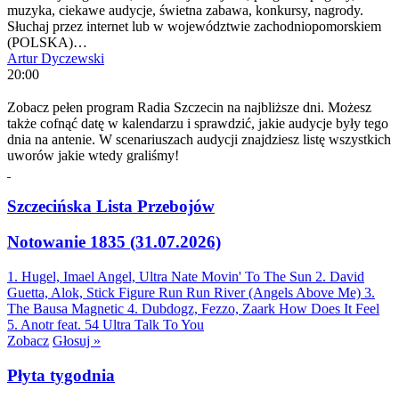
muzyka, ciekawe audycje, świetna zabawa, konkursy, nagrody.
Słuchaj przez internet lub w województwie zachodniopomorskiem
(POLSKA)…
Artur Dyczewski
20:00
Zobacz pełen program Radia Szczecin na najbliższe dni. Możesz
także cofnąć datę w kalendarzu i sprawdzić, jakie audycje były tego
dnia na antenie. W scenariuszach audycji znajdziesz listę wszystkich
uworów jakie wtedy graliśmy!
Szczecińska Lista Przebojów
Notowanie 1835 (31.07.2026)
1. Hugel, Imael Angel, Ultra Nate
Movin' To The Sun
2. David
Guetta, Alok, Stick Figure
Run Run River (Angels Above Me)
3.
The Bausa
Magnetic
4. Dubdogz, Fezzo, Zaark
How Does It Feel
5. Anotr feat. 54 Ultra
Talk To You
Zobacz
Głosuj »
Płyta tygodnia