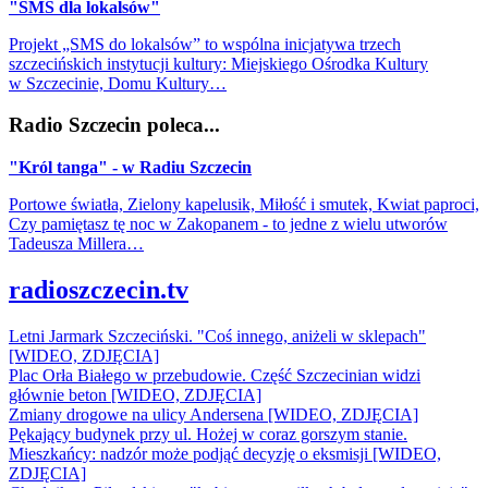
"SMS dla lokalsów"
Projekt „SMS do lokalsów” to wspólna inicjatywa trzech
szczecińskich instytucji kultury: Miejskiego Ośrodka Kultury
w Szczecinie, Domu Kultury…
Radio Szczecin poleca...
"Król tanga" - w Radiu Szczecin
Portowe światła, Zielony kapelusik, Miłość i smutek, Kwiat paproci,
Czy pamiętasz tę noc w Zakopanem - to jedne z wielu utworów
Tadeusza Millera…
radioszczecin.tv
Letni Jarmark Szczeciński. "Coś innego, aniżeli w sklepach"
[WIDEO, ZDJĘCIA]
Plac Orła Białego w przebudowie. Część Szczecinian widzi
głównie beton [WIDEO, ZDJĘCIA]
Zmiany drogowe na ulicy Andersena [WIDEO, ZDJĘCIA]
Pękający budynek przy ul. Hożej w coraz gorszym stanie.
Mieszkańcy: nadzór może podjąć decyzję o eksmisji [WIDEO,
ZDJĘCIA]