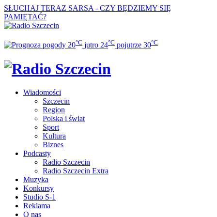
SŁUCHAJ TERAZ
SARSA - CZY BĘDZIEMY SIĘ
PAMIĘTAĆ?
°C
°C
°C
20
jutro
24
pojutrze
30
Wiadomości
Szczecin
Region
Polska i świat
Sport
Kultura
Biznes
Podcasty
Radio Szczecin
Radio Szczecin Extra
Muzyka
Konkursy
Studio S-1
Reklama
O nas