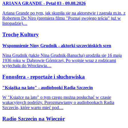
ARIANA GRANDE - Petal 03 - 09.08.2026
Ariana Grande po tym, jak skupiła się na aktorstwie i zagrała m.in. z
Robertem De Niro (premiera filmu "Poznaj swojego teścia" już w
listopadzie)…
Trochę Kultury
Wspomnienie Niny Grudnik - aktorki szczecińskich scen
Nina Grudnik (także Nina Grudnik-Banucha) urodziła się 16 maja
1936 roku w Dąbrowie Górniczej. Po wojnie wraz z rodzicami
wyjechała do Wrocławia…
Fonosfera - reportaże i słuchowiska
"Książka na lato" - audiobooki Radia Szczecin
W "Książce na lato" o tym czego można posłuchać w czasie
wakacyjnych podróży. Porozmawiamy o audiobookach Radia
Szczecin, które warto mieć pod…
Radio Szczecin na Wieczór