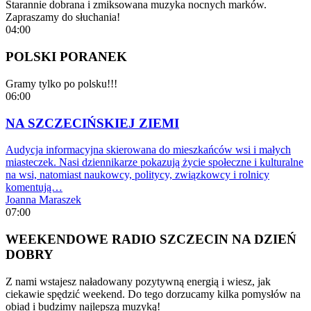
Starannie dobrana i zmiksowana muzyka nocnych marków.
Zapraszamy do słuchania!
04:00
POLSKI PORANEK
Gramy tylko po polsku!!!
06:00
NA SZCZECIŃSKIEJ ZIEMI
Audycja informacyjna skierowana do mieszkańców wsi i małych
miasteczek. Nasi dziennikarze pokazują życie społeczne i kulturalne
na wsi, natomiast naukowcy, politycy, związkowcy i rolnicy
komentują…
Joanna Maraszek
07:00
WEEKENDOWE RADIO SZCZECIN NA DZIEŃ
DOBRY
Z nami wstajesz naładowany pozytywną energią i wiesz, jak
ciekawie spędzić weekend. Do tego dorzucamy kilka pomysłów na
obiad i budzimy najlepszą muzyką!