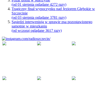
Pożar domu w Mierzynie
(od 01 sierpnia oglądane 4272 razy)
Tragiczny finał wypoczynku nad Jeziorem Głębokie w
Szczecinie
(od 03 sierpnia oglądane 3781 razy)
Sąsiedzi interweniują w sprawie psa pozostawionego
samotnie w mieszkaniu
(od wczoraj oglądane 3617 razy)