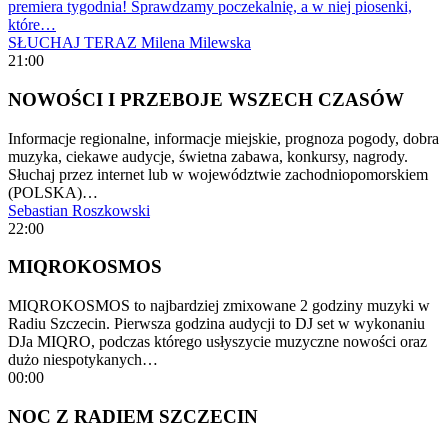
premiera tygodnia! Sprawdzamy poczekalnię, a w niej piosenki,
które…
SŁUCHAJ TERAZ
Milena Milewska
21:00
NOWOŚCI I PRZEBOJE WSZECH CZASÓW
Informacje regionalne, informacje miejskie, prognoza pogody, dobra
muzyka, ciekawe audycje, świetna zabawa, konkursy, nagrody.
Słuchaj przez internet lub w województwie zachodniopomorskiem
(POLSKA)…
Sebastian Roszkowski
22:00
MIQROKOSMOS
MIQROKOSMOS to najbardziej zmixowane 2 godziny muzyki w
Radiu Szczecin. Pierwsza godzina audycji to DJ set w wykonaniu
DJa MIQRO, podczas którego usłyszycie muzyczne nowości oraz
dużo niespotykanych…
00:00
NOC Z RADIEM SZCZECIN