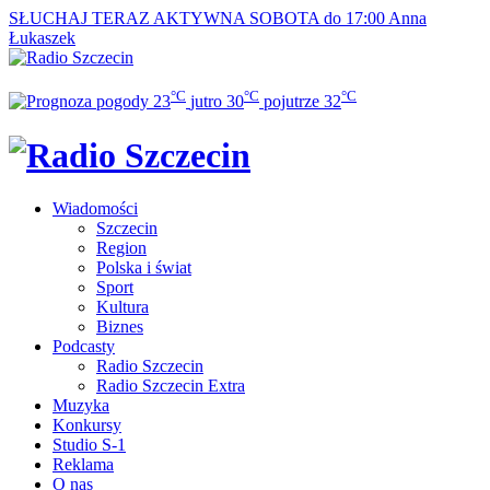
SŁUCHAJ TERAZ
AKTYWNA SOBOTA do 17:00
Anna
Łukaszek
°C
°C
°C
23
jutro
30
pojutrze
32
Wiadomości
Szczecin
Region
Polska i świat
Sport
Kultura
Biznes
Podcasty
Radio Szczecin
Radio Szczecin Extra
Muzyka
Konkursy
Studio S-1
Reklama
O nas