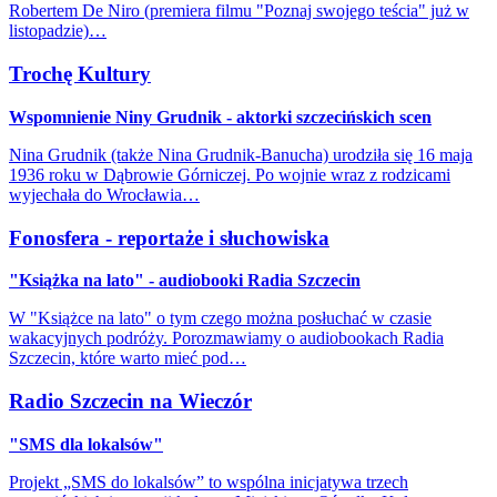
Robertem De Niro (premiera filmu "Poznaj swojego teścia" już w
listopadzie)…
Trochę Kultury
Wspomnienie Niny Grudnik - aktorki szczecińskich scen
Nina Grudnik (także Nina Grudnik-Banucha) urodziła się 16 maja
1936 roku w Dąbrowie Górniczej. Po wojnie wraz z rodzicami
wyjechała do Wrocławia…
Fonosfera - reportaże i słuchowiska
"Książka na lato" - audiobooki Radia Szczecin
W "Książce na lato" o tym czego można posłuchać w czasie
wakacyjnych podróży. Porozmawiamy o audiobookach Radia
Szczecin, które warto mieć pod…
Radio Szczecin na Wieczór
"SMS dla lokalsów"
Projekt „SMS do lokalsów” to wspólna inicjatywa trzech