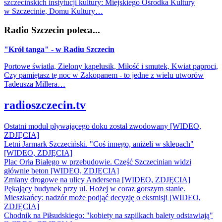
szczecińskich instytucji kultury: Miejskiego Ośrodka Kultury
w Szczecinie, Domu Kultury…
Radio Szczecin poleca...
"Król tanga" - w Radiu Szczecin
Portowe światła, Zielony kapelusik, Miłość i smutek, Kwiat paproci,
Czy pamiętasz tę noc w Zakopanem - to jedne z wielu utworów
Tadeusza Millera…
radioszczecin.tv
Ostatni moduł pływającego doku został zwodowany [WIDEO,
ZDJĘCIA]
Letni Jarmark Szczeciński. "Coś innego, aniżeli w sklepach"
[WIDEO, ZDJĘCIA]
Plac Orła Białego w przebudowie. Część Szczecinian widzi
głównie beton [WIDEO, ZDJĘCIA]
Zmiany drogowe na ulicy Andersena [WIDEO, ZDJĘCIA]
Pękający budynek przy ul. Hożej w coraz gorszym stanie.
Mieszkańcy: nadzór może podjąć decyzję o eksmisji [WIDEO,
ZDJĘCIA]
Chodnik na Piłsudskiego: "kobiety na szpilkach balety odstawiają"