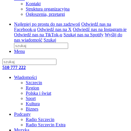
Kontakt
Struktura organizacyjna
Ogłoszenia, przetargi
Najlepiej po prostu do nas zadzwoń
Odwiedź nas na
Facebook-u
Odwiedź nas na X
Odwiedź nas na Instagram-ie
Odwiedź nas na TikTok-u
Szukaj nas na Spotify
Wyślij do
nas wiadomość
Szukaj
Menu
510 777 222
Wiadomości
Szczecin
Region
Polska i świat
Sport
Kultura
Biznes
Podcasty
Radio Szczecin
Radio Szczecin Extra
Muzyka