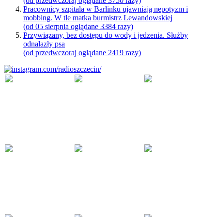
(od przedwczoraj oglądane 3750 razy)
Pracownicy szpitala w Barlinku ujawniają nepotyzm i
mobbing. W tle matka burmistrz Lewandowskiej
(od 05 sierpnia oglądane 3384 razy)
Przywiązany, bez dostępu do wody i jedzenia. Służby
odnalazły psa
(od przedwczoraj oglądane 2419 razy)