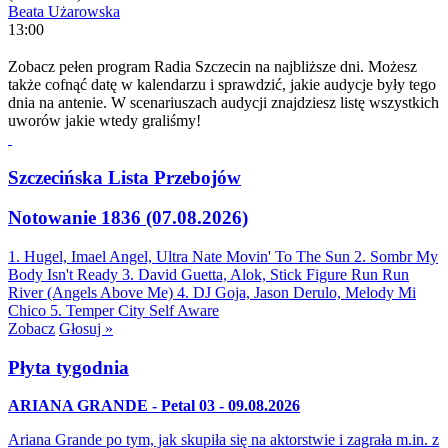
Beata Użarowska
13:00
Zobacz pełen program Radia Szczecin na najbliższe dni. Możesz
także cofnąć datę w kalendarzu i sprawdzić, jakie audycje były tego
dnia na antenie. W scenariuszach audycji znajdziesz listę wszystkich
uworów jakie wtedy graliśmy!
Szczecińska Lista Przebojów
Notowanie 1836 (07.08.2026)
1. Hugel, Imael Angel, Ultra Nate
Movin' To The Sun
2. Sombr
My
Body Isn't Ready
3. David Guetta, Alok, Stick Figure
Run Run
River (Angels Above Me)
4. DJ Goja, Jason Derulo, Melody
Mi
Chico
5. Temper City
Self Aware
Zobacz
Głosuj »
Płyta tygodnia
ARIANA GRANDE - Petal 03 - 09.08.2026
Ariana Grande po tym, jak skupiła się na aktorstwie i zagrała m.in. z