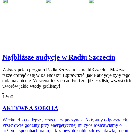
Najbliższe audycje w Radiu Szczecin
Zobacz pełen program Radia Szczecin na najbliższe dni. Możesz
także cofnąć datę w kalendarzu i sprawdzić, jakie audycje były tego
dnia na antenie. W scenariuszach audycji znajdziesz listę wszystkich
uworów jakie wtedy graliśmy!
12:00
AKTYWNA SOBOTA
Weekend to najlepszy czas na odpoczynek. Aktywny odpoczynek.
Przez dwie godziny przy energetycznej muzyce rozmawiamy o
różnych sposobach na to, jak zapewnić sobie zdrową dawkę ruchu.