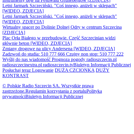
Instrumenty dęte na Festiwalu Grünebergów [ZDJĘCIA]
Letni Jarmark Szczeciński. "Coś innego, aniżeli w sklepach"
[WIDEO, ZDJĘCIA]
Letni Jarmark Szczeciński. "Coś innego, aniżeli w sklepach"
[WIDEO, ZDJĘCIA]
Wirtualny spacer po Dolinie Dolnej Odry w centrum Szczecina
[ZDJĘCIA]
Plac Orła Białego w przebudowie. Część Szczecinian widzi
głównie beton [WIDEO, ZDJĘCIA]
Zmiany drogowe na ulicy Andersena [WIDEO, ZDJĘCIA]
Zadzwoń do studia: 510 777 666
Czujny non stop: 510 777 222
Wyślij do nas wiadomość
Prognoza pogody
radioszczecin.pl
radioszczecinextra.pl
radioszczecin.tv
Biuletyn Informacji Publicznej
Posłuchaj teraz
Logowanie
DUŻA CZCIONKA
DUŻY
KONTRAST
© Polskie Radio Szczecin SA. Wszystkie prawa
zastrzeżone.
Regulamin korzystania z portalu
Polityka
prywatności
Biuletyn Informacji Publicznej