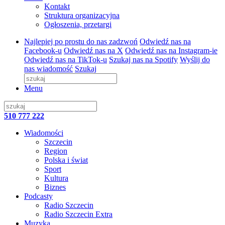
Kontakt
Struktura organizacyjna
Ogłoszenia, przetargi
Najlepiej po prostu do nas zadzwoń
Odwiedź nas na
Facebook-u
Odwiedź nas na X
Odwiedź nas na Instagram-ie
Odwiedź nas na TikTok-u
Szukaj nas na Spotify
Wyślij do
nas wiadomość
Szukaj
Menu
510 777 222
Wiadomości
Szczecin
Region
Polska i świat
Sport
Kultura
Biznes
Podcasty
Radio Szczecin
Radio Szczecin Extra
Muzyka