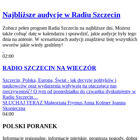
Najbliższe audycje w Radiu Szczecin
Zobacz pełen program Radia Szczecin na najbliższe dni. Możesz
także cofnąć datę w kalendarzu i sprawdzić, jakie audycje były tego
dnia na antenie. W scenariuszach audycji znajdziesz listę wszystkich
uworów jakie wtedy graliśmy!
02:00
RADIO SZCZECIN NA WIECZÓR
Szczecin, Polska, Europa, Świat - jak decyzje polityków i
naukowców oraz wydarzenia wpływają na otaczającą nas
rzeczywistość? O tym od poniedziałku do czwartku dyskutujemy w
Radiu Szczecin…
SŁUCHAJ TERAZ
Małgorzata Frymus
Anna Kolmer
Joanna
Skonieczna
04:00
POLSKI PORANEK
Informacje regionalne, informacje miejskie, prognoza pogody, dobra