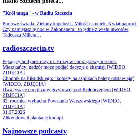
Radio Szczecin poleca...
"Król tanga" - w Radiu Szczecin
Portowe światła, Zielony kapelusik, Miłość i smutek, Kwiat paproci,
Czy pamiętasz tę noc w Zakopanem - to jedne z wielu utworów
Tadeusza Millera…
radioszczecin.tv
Pękający budynek przy ul. Hożej w coraz gorszym stanie.
Mieszkańcy: nadzór może podjąć decyzję o eksmisji [WIDEO,
ZDJĘCIA]
Chodnik na Piłsudskiego: "kobiety na szpilkach balety odstawiają"
[WIDEO, ZDJĘCIA]
Dwa tysiące porcji zupy grzybowej pod Kołobrzegiem [WIDEO,
ZDJECIA]
82. rocznica wybuchu Powstania Warszawskiego [WIDEO,
ZDJĘCIA]
31.07.2026
Zlikwidowali plantację konopi
Najnowsze podcasty