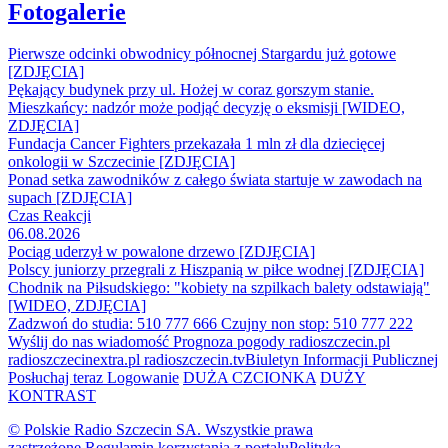
Fotogalerie
Pierwsze odcinki obwodnicy północnej Stargardu już gotowe
[ZDJĘCIA]
Pękający budynek przy ul. Hożej w coraz gorszym stanie.
Mieszkańcy: nadzór może podjąć decyzję o eksmisji [WIDEO,
ZDJĘCIA]
Fundacja Cancer Fighters przekazała 1 mln zł dla dziecięcej
onkologii w Szczecinie [ZDJĘCIA]
Ponad setka zawodników z całego świata startuje w zawodach na
supach [ZDJĘCIA]
Czas Reakcji
06.08.2026
Pociąg uderzył w powalone drzewo [ZDJĘCIA]
Polscy juniorzy przegrali z Hiszpanią w piłce wodnej [ZDJĘCIA]
Chodnik na Piłsudskiego: "kobiety na szpilkach balety odstawiają"
[WIDEO, ZDJĘCIA]
Zadzwoń do studia: 510 777 666
Czujny non stop: 510 777 222
Wyślij do nas wiadomość
Prognoza pogody
radioszczecin.pl
radioszczecinextra.pl
radioszczecin.tv
Biuletyn Informacji Publicznej
Posłuchaj teraz
Logowanie
DUŻA CZCIONKA
DUŻY
KONTRAST
© Polskie Radio Szczecin SA. Wszystkie prawa
zastrzeżone.
Regulamin korzystania z portalu
Polityka