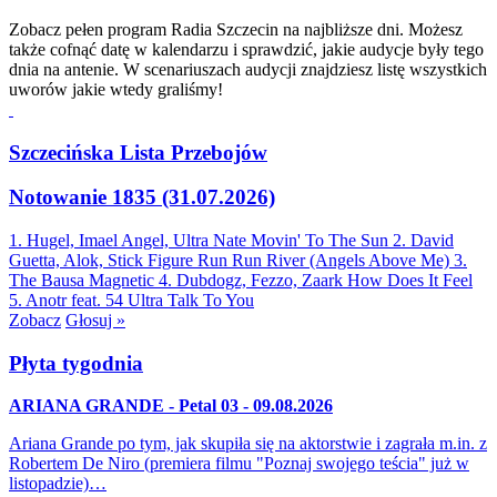
Zobacz pełen program Radia Szczecin na najbliższe dni. Możesz
także cofnąć datę w kalendarzu i sprawdzić, jakie audycje były tego
dnia na antenie. W scenariuszach audycji znajdziesz listę wszystkich
uworów jakie wtedy graliśmy!
Szczecińska Lista Przebojów
Notowanie 1835 (31.07.2026)
1. Hugel, Imael Angel, Ultra Nate
Movin' To The Sun
2. David
Guetta, Alok, Stick Figure
Run Run River (Angels Above Me)
3.
The Bausa
Magnetic
4. Dubdogz, Fezzo, Zaark
How Does It Feel
5. Anotr feat. 54 Ultra
Talk To You
Zobacz
Głosuj »
Płyta tygodnia
ARIANA GRANDE - Petal 03 - 09.08.2026
Ariana Grande po tym, jak skupiła się na aktorstwie i zagrała m.in. z
Robertem De Niro (premiera filmu "Poznaj swojego teścia" już w
listopadzie)…