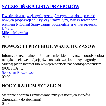
SZCZECIŃSKA LISTA PRZEBOJÓW
Dwadzieścia największych przebojów tygodnia, do tego garść
nowych propozycji do listy, czyli nasze typy, świeży towar oraz
premiera tygodnia! Sprawdzamy poczekalnię, a w niej piosenki,
które…
Milena Milewska
21:00
NOWOŚCI I PRZEBOJE WSZECH CZASÓW
Informacje regionalne, informacje miejskie, prognoza pogody, dobra
muzyka, ciekawe audycje, świetna zabawa, konkursy, nagrody.
Słuchaj przez internet lub w województwie zachodniopomorskiem
(POLSKA)…
Sebastian Roszkowski
00:00
NOC Z RADIEM SZCZECIN
Starannie dobrana i zmiksowana muzyka nocnych marków.
Zapraszamy do słuchania!
04:00