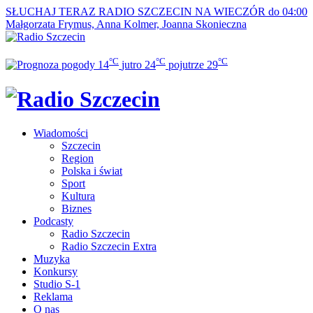
SŁUCHAJ TERAZ
RADIO SZCZECIN NA WIECZÓR do 04:00
Małgorzata Frymus, Anna Kolmer, Joanna Skonieczna
°C
°C
°C
14
jutro
24
pojutrze
29
Wiadomości
Szczecin
Region
Polska i świat
Sport
Kultura
Biznes
Podcasty
Radio Szczecin
Radio Szczecin Extra
Muzyka
Konkursy
Studio S-1
Reklama
O nas