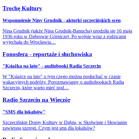
Trochę Kultury
Wspomnienie Niny Grudnik - aktorki szczecińskich scen
Nina Grudnik (także Nina Grudnik-Banucha) urodziła się 16 maja
1936 roku w Dąbrowie Górniczej. Po wojnie wraz z rodzicami
wyjechała do Wrocławia…
Fonosfera - reportaże i słuchowiska
"Książka na lato" - audiobooki Radia Szczecin
W "Książce na lato" o tym czego można posłuchać w czasie
wakacyjnych podróży. Porozmawiamy o audiobookach Radia
Szczecin, które warto mieć pod…
Radio Szczecin na Wieczór
"SMS dla lokalsów"
Szczecińskie Domy Kultury w Dąbiu, w Skolwinie i Słowianin
zawierają szeregi. Czym jest sms dla lokalsów?