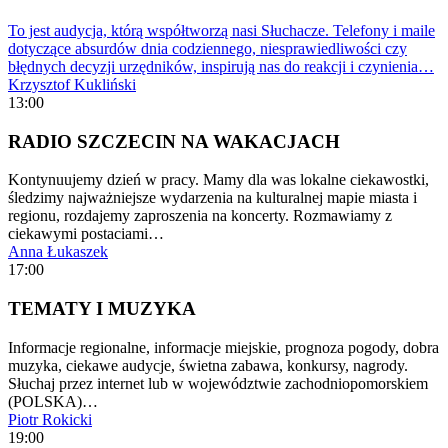
To jest audycja, którą współtworzą nasi Słuchacze. Telefony i maile
dotyczące absurdów dnia codziennego, niesprawiedliwości czy
błędnych decyzji urzędników, inspirują nas do reakcji i czynienia…
Krzysztof Kukliński
13:00
RADIO SZCZECIN NA WAKACJACH
Kontynuujemy dzień w pracy. Mamy dla was lokalne ciekawostki,
śledzimy najważniejsze wydarzenia na kulturalnej mapie miasta i
regionu, rozdajemy zaproszenia na koncerty. Rozmawiamy z
ciekawymi postaciami…
Anna Łukaszek
17:00
TEMATY I MUZYKA
Informacje regionalne, informacje miejskie, prognoza pogody, dobra
muzyka, ciekawe audycje, świetna zabawa, konkursy, nagrody.
Słuchaj przez internet lub w województwie zachodniopomorskiem
(POLSKA)…
Piotr Rokicki
19:00