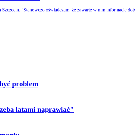
a Szczecin. "Stanowczo oświadczam, że zawarte w nim informacje do
 być problem
trzeba latami naprawiać"
emontu