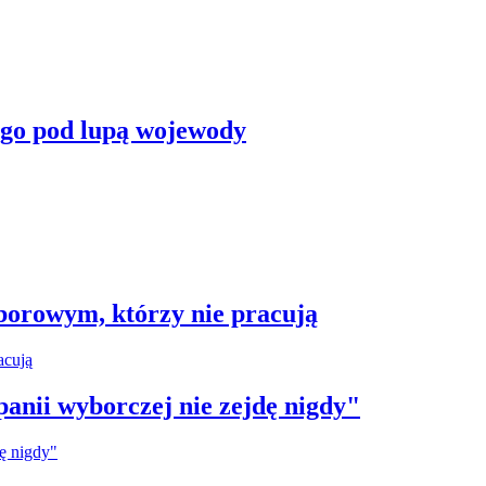
ego pod lupą wojewody
borowym, którzy nie pracują
anii wyborczej nie zejdę nigdy"