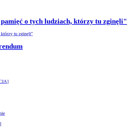
amięć o tych ludziach, którzy tu zginęli"
erendum
ĘCIA]
nie
]