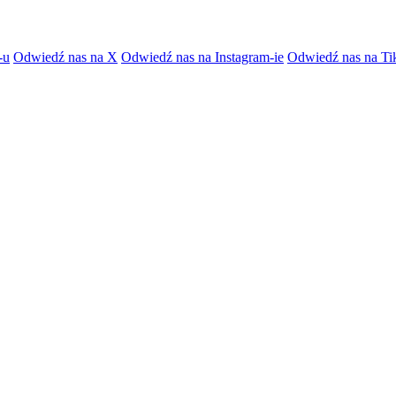
-u
Odwiedź nas na X
Odwiedź nas na Instagram-ie
Odwiedź nas na Ti