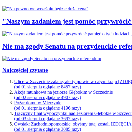
"Naszym zadaniem jest pomóc przywrócić p
Nie ma zgody Senatu na prezydenckie ref
Najczęściej czytane
Ulice w Szczecinie zalane, alerty prawie w całym kraju [ZDJ
(od 01 sierpnia oglądane 8457 razy)
Akcja ratunkowa na jeziorze Głębokim w Szczecinie
(od 02 sierpnia oglądane 4907 razy)
Pożar domu w Mierzynie
(od 01 sierpnia oglądane 4196 razy)
Tragiczny finał wypoczynku nad Jeziorem Głębokie w Szczeci
(od 03 sierpnia oglądane 3697 razy)
Owsiak: Zachodniopomorskie, obyśmy tutaj zostali [ZDJĘCIA
(od 01 sierpnia oglądane 3085 razy)