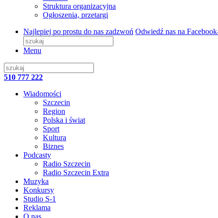
Struktura organizacyjna
Ogłoszenia, przetargi
Najlepiej po prostu do nas zadzwoń
Odwiedź nas na Facebook
Menu
510 777 222
Wiadomości
Szczecin
Region
Polska i świat
Sport
Kultura
Biznes
Podcasty
Radio Szczecin
Radio Szczecin Extra
Muzyka
Konkursy
Studio S-1
Reklama
O nas