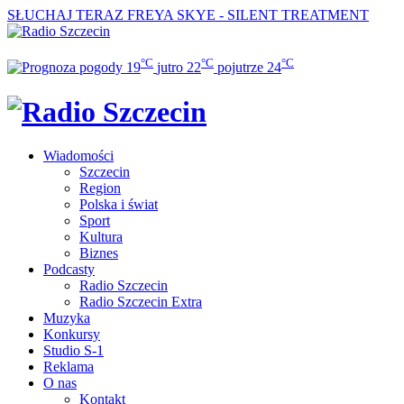
SŁUCHAJ TERAZ
FREYA SKYE - SILENT TREATMENT
°C
°C
°C
19
jutro
22
pojutrze
24
Wiadomości
Szczecin
Region
Polska i świat
Sport
Kultura
Biznes
Podcasty
Radio Szczecin
Radio Szczecin Extra
Muzyka
Konkursy
Studio S-1
Reklama
O nas
Kontakt