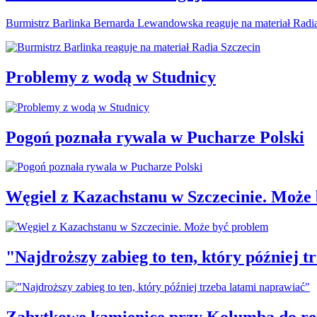
Burmistrz Barlinka Bernarda Lewandowska reaguje na materiał Radi
Problemy z wodą w Studnicy
Pogoń poznała rywala w Pucharze Polski
Węgiel z Kazachstanu w Szczecinie. Może
"Najdroższy zabieg to ten, który później 
Zabytkowe kamienice przy Kolumba do r