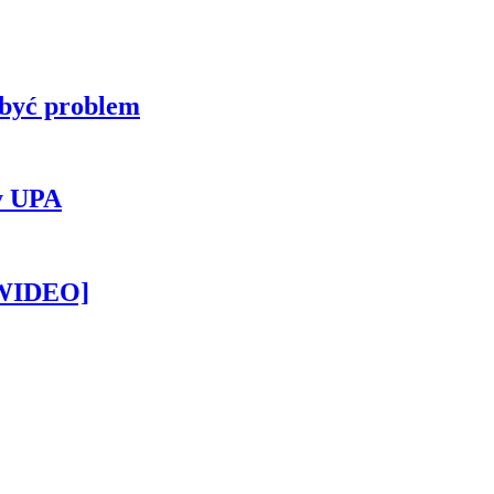
 być problem
y UPA
[WIDEO]