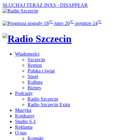
SŁUCHAJ TERAZ
INXS - DISAPPEAR
°C
°C
°C
18
jutro
20
pojutrze
24
Wiadomości
Szczecin
Region
Polska i świat
Sport
Kultura
Biznes
Podcasty
Radio Szczecin
Radio Szczecin Extra
Muzyka
Konkursy
Studio S-1
Reklama
O nas
Kontakt