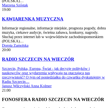
(POLSKA)…
Marzena Szóstak
19:00
KAWIARENKA MUZYCZNA
Informacje regionalne, informacje miejskie, prognoza pogody, dobra
muzyka, ciekawe audycje, świetna zabawa, konkursy, nagrody.
Słuchaj przez internet lub w województwie zachodniopomorskiem
(POLSKA)…
Dorota Zamolska
20:00
RADIO SZCZECIN NA WIECZÓR
Szczecin, Polska, Europa, Świat - jak decyzje polityków i
naukowców oraz wydarzenia wpływają na otaczającą nas
rzeczywistość? O tym od poniedziałku do czwartku dyskutujemy w
Radiu Szczecin…
Janusz Wilczyński
Anna Kolmer
21:00
FONOSFERA RADIO SZCZECIN NA WIECZÓR