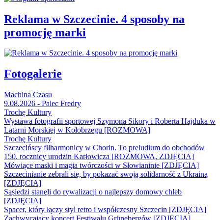
Reklama w Szczecinie. 4 sposoby na
promocję marki
Fotogalerie
Machina Czasu
9.08.2026 - Palec Fredry
Trochę Kultury
Wystawa fotografii sportowej Szymona Sikory i Roberta Hajduka w
Latarni Morskiej w Kołobrzegu [ROZMOWA]
Trochę Kultury
Szczecińscy filharmonicy w Chorin. To preludium do obchodów
150. rocznicy urodzin Karłowicza [ROZMOWA, ZDJĘCIA]
Mówiące maski i magia twórczości w Słowianinie [ZDJĘCIA]
Szczecinianie zebrali się, by pokazać swoją solidarność z Ukrainą
[ZDJĘCIA]
Sąsiedzi stanęli do rywalizacji o najlepszy domowy chleb
[ZDJĘCIA]
Spacer, który łączy styl retro i współczesny Szczecin [ZDJĘCIA]
Zachwycający koncert Festiwalu Grünebergów [ZDJĘCIA]