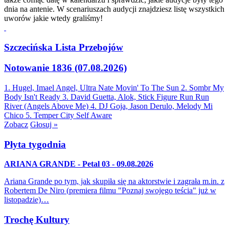
dnia na antenie. W scenariuszach audycji znajdziesz listę wszystkich
uworów jakie wtedy graliśmy!
Szczecińska Lista Przebojów
Notowanie 1836 (07.08.2026)
1. Hugel, Imael Angel, Ultra Nate
Movin' To The Sun
2. Sombr
My
Body Isn't Ready
3. David Guetta, Alok, Stick Figure
Run Run
River (Angels Above Me)
4. DJ Goja, Jason Derulo, Melody
Mi
Chico
5. Temper City
Self Aware
Zobacz
Głosuj »
Płyta tygodnia
ARIANA GRANDE - Petal 03 - 09.08.2026
Ariana Grande po tym, jak skupiła się na aktorstwie i zagrała m.in. z
Robertem De Niro (premiera filmu "Poznaj swojego teścia" już w
listopadzie)…
Trochę Kultury