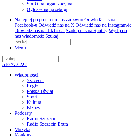
Struktura organizacyjna
Ogłoszenia, przetargi
Najlepiej po prostu do nas zadzwoń
Odwiedź nas na
Facebook-u
Odwiedź nas na X
Odwiedź nas na Instagram-ie
Odwiedź nas na TikTok-u
Szukaj nas na Spotify
Wyślij do
nas wiadomość
Szukaj
Menu
510 777 222
Wiadomości
Szczecin
Region
Polska i świat
Sport
Kultura
Biznes
Podcasty
Radio Szczecin
Radio Szczecin Extra
Muzyka
Konkursy