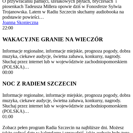
O przywracaniu pamięci, szelakowych płytach, bryczesach i
piosenkach Tadeusza Millera opowie dziś w Fonosferze Sylwia
Trojanowska. Latem w Radiu Szczecin słuchamy audiobooka na
podstawie powieści…
Joanna Skonieczna
22:00
WAKACYJNE GRANIE NA WIECZÓR
Informacje regionalne, informacje miejskie, prognoza pogody, dobra
muzyka, ciekawe audycje, świetna zabawa, konkursy, nagrody.
Słuchaj przez internet lub w województwie zachodniopomorskiem
(POLSKA)…
00:00
NOC Z RADIEM SZCZECIN
Informacje regionalne, informacje miejskie, prognoza pogody, dobra
muzyka, ciekawe audycje, świetna zabawa, konkursy, nagrody.
Słuchaj przez internet lub w województwie zachodniopomorskiem
(POLSKA)…
01:00
Zobacz pełen program Radia Szczecin na najbliższe dni. Możesz
także cofnąć datę w kalendarzu i sprawdzić, jakie audycje były tego