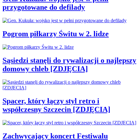
przygotowane do defilady
Pogrom piłkarzy Świtu w 2. lidze
Sąsiedzi stanęli do rywalizacji o najlepszy
domowy chleb [ZDJĘCIA]
Spacer, który łączy styl retro i
współczesny Szczecin [ZDJĘCIA]
Zachwycający koncert Festiwalu