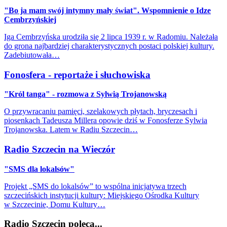
"Bo ja mam swój intymny mały świat". Wspomnienie o Idze
Cembrzyńskiej
Iga Cembrzyńska urodziła się 2 lipca 1939 r. w Radomiu. Należała
do grona najbardziej charakterystycznych postaci polskiej kultury.
Zadebiutowała…
Fonosfera - reportaże i słuchowiska
"Król tanga" - rozmowa z Sylwią Trojanowską
O przywracaniu pamięci, szelakowych płytach, bryczesach i
piosenkach Tadeusza Millera opowie dziś w Fonosferze Sylwia
Trojanowska. Latem w Radiu Szczecin…
Radio Szczecin na Wieczór
"SMS dla lokalsów"
Projekt „SMS do lokalsów” to wspólna inicjatywa trzech
szczecińskich instytucji kultury: Miejskiego Ośrodka Kultury
w Szczecinie, Domu Kultury…
Radio Szczecin poleca...