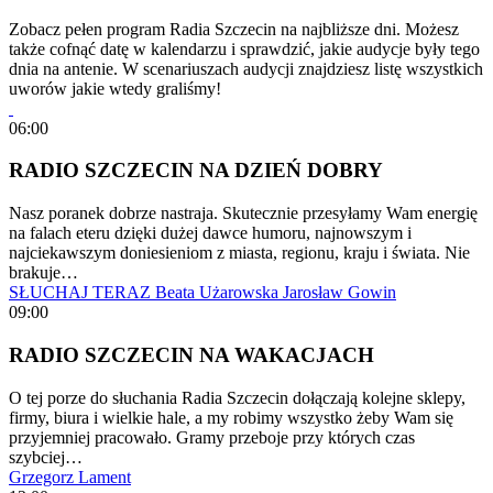
Zobacz pełen program Radia Szczecin na najbliższe dni. Możesz
także cofnąć datę w kalendarzu i sprawdzić, jakie audycje były tego
dnia na antenie. W scenariuszach audycji znajdziesz listę wszystkich
uworów jakie wtedy graliśmy!
06:00
RADIO SZCZECIN NA DZIEŃ DOBRY
Nasz poranek dobrze nastraja. Skutecznie przesyłamy Wam energię
na falach eteru dzięki dużej dawce humoru, najnowszym i
najciekawszym doniesieniom z miasta, regionu, kraju i świata. Nie
brakuje…
SŁUCHAJ TERAZ
Beata Użarowska
Jarosław Gowin
09:00
RADIO SZCZECIN NA WAKACJACH
O tej porze do słuchania Radia Szczecin dołączają kolejne sklepy,
firmy, biura i wielkie hale, a my robimy wszystko żeby Wam się
przyjemniej pracowało. Gramy przeboje przy których czas
szybciej…
Grzegorz Lament