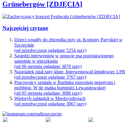
Grünebergów [ZDJĘCIA]
Najczęściej czytane
Dzieci wpadły do zbiornika przy ul. Komuny Paryskiej w
Szczecinie
(od przedwczoraj oglądane 5254 razy)
Sąsiedzi interweniują w sprawie psa pozostawionego
samotnie w mieszkaniu
(od 06 sierpnia oglądane 3870 razy)
Nastolatek miał rany kłute. Interweniował śmigłowiec LPR
(od przedwczoraj oglądane 3767 razy)
Pracownicy szpitala w Barlinku ujawniają nepotyzm i
mobbing. W tle matka burmistrz Lewandowskiej
(od 05 sierpnia oglądane 3686 razy)
Wieloryb zabłądził w Międzyzdrojach
(od przedwczoraj oglądane 3067 razy)