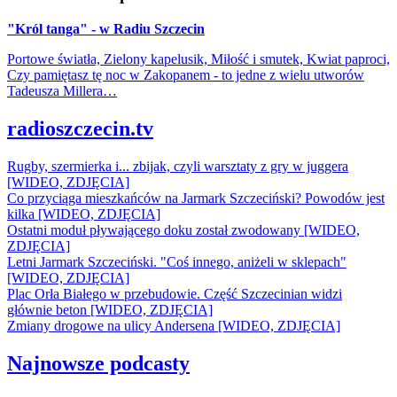
"Król tanga" - w Radiu Szczecin
Portowe światła, Zielony kapelusik, Miłość i smutek, Kwiat paproci,
Czy pamiętasz tę noc w Zakopanem - to jedne z wielu utworów
Tadeusza Millera…
radioszczecin.tv
Rugby, szermierka i... zbijak, czyli warsztaty z gry w juggera
[WIDEO, ZDJĘCIA]
Co przyciąga mieszkańców na Jarmark Szczeciński? Powodów jest
kilka [WIDEO, ZDJĘCIA]
Ostatni moduł pływającego doku został zwodowany [WIDEO,
ZDJĘCIA]
Letni Jarmark Szczeciński. "Coś innego, aniżeli w sklepach"
[WIDEO, ZDJĘCIA]
Plac Orła Białego w przebudowie. Część Szczecinian widzi
głównie beton [WIDEO, ZDJĘCIA]
Zmiany drogowe na ulicy Andersena [WIDEO, ZDJĘCIA]
Najnowsze podcasty