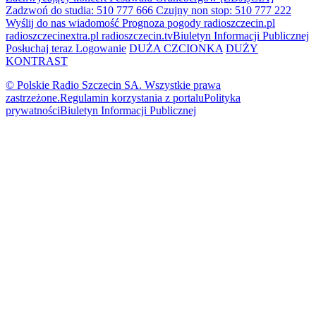
Zadzwoń do studia: 510 777 666
Czujny non stop: 510 777 222
Wyślij do nas wiadomość
Prognoza pogody
radioszczecin.pl
radioszczecinextra.pl
radioszczecin.tv
Biuletyn Informacji Publicznej
Posłuchaj teraz
Logowanie
DUŻA CZCIONKA
DUŻY
KONTRAST
© Polskie Radio Szczecin SA. Wszystkie prawa
zastrzeżone.
Regulamin korzystania z portalu
Polityka
prywatności
Biuletyn Informacji Publicznej