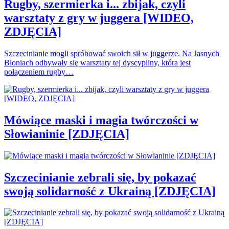
Rugby, szermierka i... zbijak, czyli
warsztaty z gry w juggera [WIDEO,
ZDJĘCIA]
Szczecinianie mogli spróbować swoich sił w juggerze. Na Jasnych
Błoniach odbywały się warsztaty tej dyscypliny, która jest
połączeniem rugby…
Mówiące maski i magia twórczości w
Słowianinie [ZDJĘCIA]
Szczecinianie zebrali się, by pokazać
swoją solidarność z Ukrainą [ZDJĘCIA]