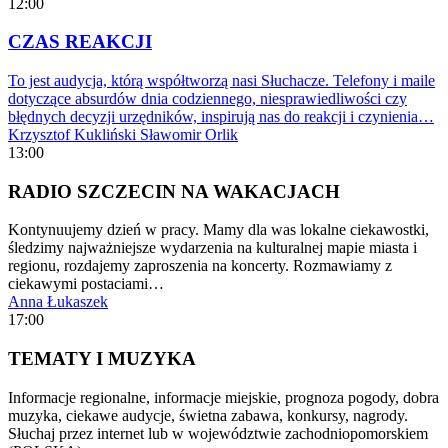
12:00
CZAS REAKCJI
To jest audycja, którą współtworzą nasi Słuchacze. Telefony i maile
dotyczące absurdów dnia codziennego, niesprawiedliwości czy
błędnych decyzji urzędników, inspirują nas do reakcji i czynienia…
Krzysztof Kukliński
Sławomir Orlik
13:00
RADIO SZCZECIN NA WAKACJACH
Kontynuujemy dzień w pracy. Mamy dla was lokalne ciekawostki,
śledzimy najważniejsze wydarzenia na kulturalnej mapie miasta i
regionu, rozdajemy zaproszenia na koncerty. Rozmawiamy z
ciekawymi postaciami…
Anna Łukaszek
17:00
TEMATY I MUZYKA
Informacje regionalne, informacje miejskie, prognoza pogody, dobra
muzyka, ciekawe audycje, świetna zabawa, konkursy, nagrody.
Słuchaj przez internet lub w województwie zachodniopomorskiem