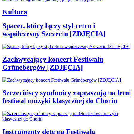
Kultura
Spacer, który łączy styl retro i
współczesny Szczecin [ZDJĘCIA]
Zachwycający koncert Festiwalu
Grünebergów [ZDJĘCIA]
Szczecińscy symfonicy zapraszają na letni
festiwal muzyki klasycznej do Chorin
Instrumenty dęte na Festiwalu