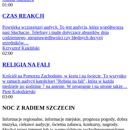
01:00
CZAS REAKCJI
Powtórka wczorajszej audycji. To jest audycja, którą współtworzą
nasi Słuchacze. Telefony i maile dotyczące absurdów dnia
codziennego, niesprawiedliwości czy błędnych decyzji
urzędników…
Krzysztof Kukliński
02:00
RELIGIA NA FALI
Kościół na Pomorzu Zachodnim, w kraju i na świecie. To wszystko
w ramach audycji katolickiej "Religia na fali", która w każdą
niedzielę po godzinie 7 na antenie. W programie i na stronie także…
Piotr Kołodziejski
03:00
NOC Z RADIEM SZCZECIN
Informacje regionalne, informacje miejskie, prognoza pogody, dobra
muzyka, ciekawe audycje, świetna zabawa, konkursy, nagrody.
Słuchaj przez internet lub w województwie zachodniopomorskiem