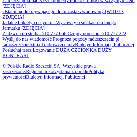
Zamierza pokonać 3333 kilometry dookoła Polski w szczytnym celu
[ZDJĘCIA]
Ostatni moduł pływającego doku został zwodowany [WIDEO,
ZDJĘCIA]
Jadalne bukiety i oscypki... Wystawcy o smakach Letniego
Jarmarku [ZDJĘCIA]
Zadzwoń do studia: 510 777 666
Czujny non stop: 510 777 222
Wyślij do nas wiadomość
Prognoza pogody
radioszczecin.pl
radioszczecinextra.pl
radioszczecin.tv
Biuletyn Informacji Publicznej
Posłuchaj teraz
Logowanie
DUŻA CZCIONKA
DUŻY
KONTRAST
© Polskie Radio Szczecin SA. Wszystkie prawa
zastrzeżone.
Regulamin korzystania z portalu
Polityka
prywatności
Biuletyn Informacji Publicznej