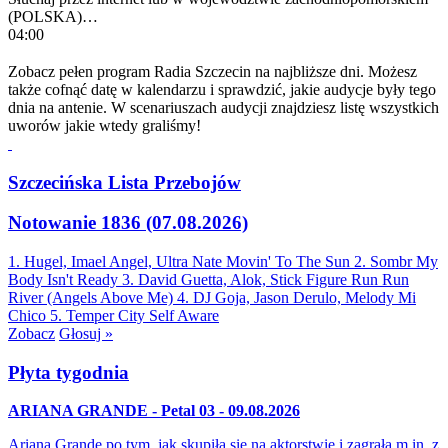
(POLSKA)…
04:00
Zobacz pełen program Radia Szczecin na najbliższe dni. Możesz
także cofnąć datę w kalendarzu i sprawdzić, jakie audycje były tego
dnia na antenie. W scenariuszach audycji znajdziesz listę wszystkich
uworów jakie wtedy graliśmy!
Szczecińska Lista Przebojów
Notowanie 1836 (07.08.2026)
1. Hugel, Imael Angel, Ultra Nate
Movin' To The Sun
2. Sombr
My
Body Isn't Ready
3. David Guetta, Alok, Stick Figure
Run Run
River (Angels Above Me)
4. DJ Goja, Jason Derulo, Melody
Mi
Chico
5. Temper City
Self Aware
Zobacz
Głosuj »
Płyta tygodnia
ARIANA GRANDE - Petal 03 - 09.08.2026
Ariana Grande po tym, jak skupiła się na aktorstwie i zagrała m.in. z