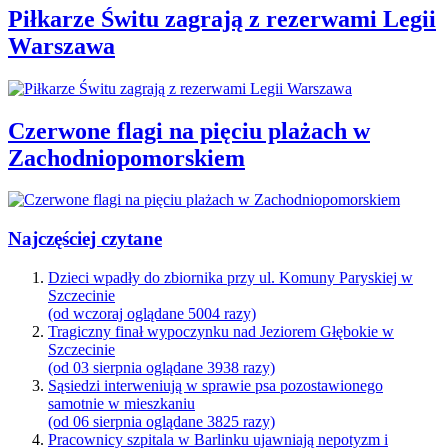
Piłkarze Świtu zagrają z rezerwami Legii
Warszawa
Czerwone flagi na pięciu plażach w
Zachodniopomorskiem
Najczęściej czytane
Dzieci wpadły do zbiornika przy ul. Komuny Paryskiej w
Szczecinie
(od wczoraj oglądane 5004 razy)
Tragiczny finał wypoczynku nad Jeziorem Głębokie w
Szczecinie
(od 03 sierpnia oglądane 3938 razy)
Sąsiedzi interweniują w sprawie psa pozostawionego
samotnie w mieszkaniu
(od 06 sierpnia oglądane 3825 razy)
Pracownicy szpitala w Barlinku ujawniają nepotyzm i