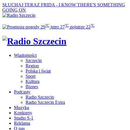
SŁUCHAJ TERAZ
FRIDA - I KNOW THERE'S SOMETHING
GOING ON
°C
°C
°C
29
jutro
27
pojutrze
22
Wiadomości
Szczecin
Region
Polska i świat
Sport
Kultura
Biznes
Podcasty
Radio Szczecin
Radio Szczecin Extra
Muzyka
Konkursy
Studio S-1
Reklama
O nas