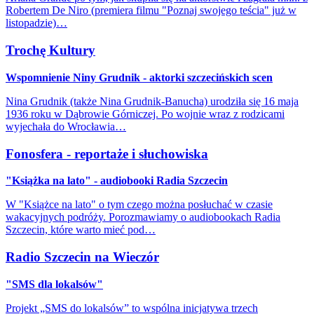
Robertem De Niro (premiera filmu "Poznaj swojego teścia" już w
listopadzie)…
Trochę Kultury
Wspomnienie Niny Grudnik - aktorki szczecińskich scen
Nina Grudnik (także Nina Grudnik-Banucha) urodziła się 16 maja
1936 roku w Dąbrowie Górniczej. Po wojnie wraz z rodzicami
wyjechała do Wrocławia…
Fonosfera - reportaże i słuchowiska
"Książka na lato" - audiobooki Radia Szczecin
W "Książce na lato" o tym czego można posłuchać w czasie
wakacyjnych podróży. Porozmawiamy o audiobookach Radia
Szczecin, które warto mieć pod…
Radio Szczecin na Wieczór
"SMS dla lokalsów"
Projekt „SMS do lokalsów” to wspólna inicjatywa trzech