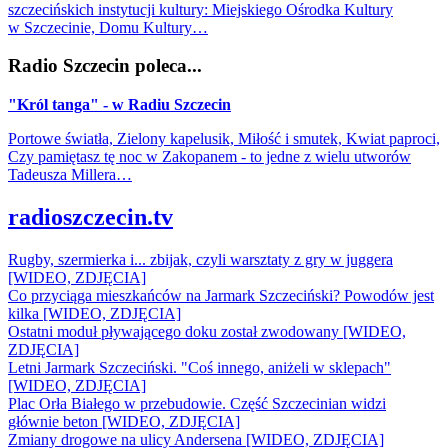
szczecińskich instytucji kultury: Miejskiego Ośrodka Kultury
w Szczecinie, Domu Kultury…
Radio Szczecin poleca...
"Król tanga" - w Radiu Szczecin
Portowe światła, Zielony kapelusik, Miłość i smutek, Kwiat paproci,
Czy pamiętasz tę noc w Zakopanem - to jedne z wielu utworów
Tadeusza Millera…
radioszczecin.tv
Rugby, szermierka i... zbijak, czyli warsztaty z gry w juggera
[WIDEO, ZDJĘCIA]
Co przyciąga mieszkańców na Jarmark Szczeciński? Powodów jest
kilka [WIDEO, ZDJĘCIA]
Ostatni moduł pływającego doku został zwodowany [WIDEO,
ZDJĘCIA]
Letni Jarmark Szczeciński. "Coś innego, aniżeli w sklepach"
[WIDEO, ZDJĘCIA]
Plac Orła Białego w przebudowie. Część Szczecinian widzi
głównie beton [WIDEO, ZDJĘCIA]
Zmiany drogowe na ulicy Andersena [WIDEO, ZDJĘCIA]