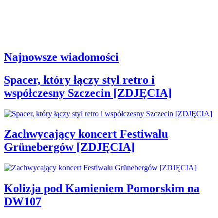
Najnowsze wiadomości
Spacer, który łączy styl retro i
współczesny Szczecin [ZDJĘCIA]
Zachwycający koncert Festiwalu
Grünebergów [ZDJĘCIA]
Kolizja pod Kamieniem Pomorskim na
DW107