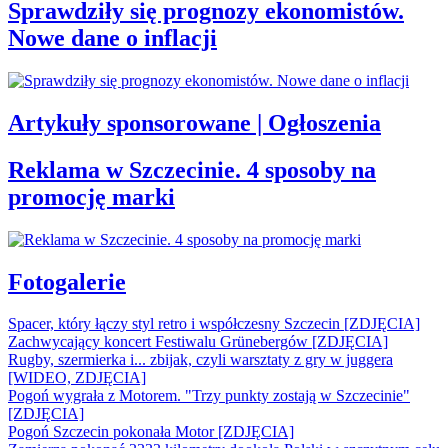
Sprawdziły się prognozy ekonomistów.
Nowe dane o inflacji
Artykuły sponsorowane | Ogłoszenia
Reklama w Szczecinie. 4 sposoby na
promocję marki
Fotogalerie
Spacer, który łączy styl retro i współczesny Szczecin [ZDJĘCIA]
Zachwycający koncert Festiwalu Grünebergów [ZDJĘCIA]
Rugby, szermierka i... zbijak, czyli warsztaty z gry w juggera
[WIDEO, ZDJĘCIA]
Pogoń wygrała z Motorem. "Trzy punkty zostają w Szczecinie"
[ZDJĘCIA]
Pogoń Szczecin pokonała Motor [ZDJĘCIA]