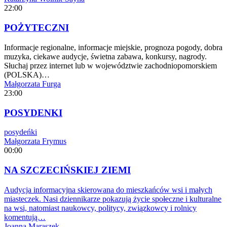
22:00
POŻYTECZNI
Informacje regionalne, informacje miejskie, prognoza pogody, dobra
muzyka, ciekawe audycje, świetna zabawa, konkursy, nagrody.
Słuchaj przez internet lub w województwie zachodniopomorskiem
(POLSKA)…
Małgorzata Furga
23:00
POSYDENKI
posydeńki
Małgorzata Frymus
00:00
NA SZCZECIŃSKIEJ ZIEMI
Audycja informacyjna skierowana do mieszkańców wsi i małych
miasteczek. Nasi dziennikarze pokazują życie społeczne i kulturalne
na wsi, natomiast naukowcy, politycy, związkowcy i rolnicy
komentują…
Joanna Maraszek