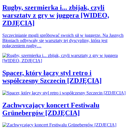
Rugby, szermierka i... zbijak, czyli
warsztaty z gry w juggera [WIDEO,
ZDJĘCIA]
Szczecinianie mogli spróbować swoich sił w juggerze. Na Jasnych
Błoniach odbywały się warsztaty tej dyscypliny, która jest
połączeniem rugby…
Spacer, który łączy styl retro i
współczesny Szczecin [ZDJĘCIA]
Zachwycający koncert Festiwalu
Grünebergów [ZDJĘCIA]