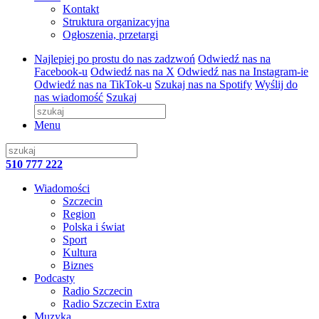
Kontakt
Struktura organizacyjna
Ogłoszenia, przetargi
Najlepiej po prostu do nas zadzwoń
Odwiedź nas na
Facebook-u
Odwiedź nas na X
Odwiedź nas na Instagram-ie
Odwiedź nas na TikTok-u
Szukaj nas na Spotify
Wyślij do
nas wiadomość
Szukaj
Menu
510 777 222
Wiadomości
Szczecin
Region
Polska i świat
Sport
Kultura
Biznes
Podcasty
Radio Szczecin
Radio Szczecin Extra
Muzyka