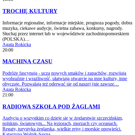
TROCHĘ KULTURY
Informacje regionalne, informacje miejskie, prognoza pogody, dobra
muzyka, ciekawe audycje, świetna zabawa, konkursy, nagrody.
Słuchaj przez internet lub w województwie zachodniopomorskiem
(POLSKA)…
Agata Rokicka
20:00
MACHINA CZASU
Podróże fascynują - uczą nowych smaków i zapachów, rozwijają
wyobraźnię i wrażliwość, ułatwiają otwarcie na inne kultury, inne
obyczaje. Pozwalają też oderwać się od naszej (nie zawsze…
Agata Rokicka
21:00
RADIOWA SZKOŁA POD ŻAGLAMI
Audycja o wszystkim co dzieje się w żeglarstwie szczecińskim,
polskim, światowym... Na jeziorach, morzach czy oceanach.
Regaty, turystyka żeglarska, wielkie rejsy i morskie opowieści.
Katarzyna Wolnik-Sayna