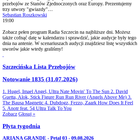
przebojów ze Stanów Zjednoczonych oraz Europy. Prezentujemy
trzy utwory "gwiazdy"…
Sebastian Roszkowski
19:00
Zobacz pełen program Radia Szczecin na najbliższe dni. Możesz
także cofnąć datę w kalendarzu i sprawdzić, jakie audycje były tego
dnia na antenie. W scenariuszach audycji znajdziesz listę wszystkich
uworów jakie wtedy graliśmy!
Szczecińska Lista Przebojów
Notowanie 1835 (31.07.2026)
1. Hugel, Imael Angel, Ultra Nate
Movin' To The Sun
2. David
Guetta, Alok, Stick Figure
Run Run River (Angels Above Me)
3.
The Bausa
Magnetic
4. Dubdogz, Fezzo, Zaark
How Does It Feel
5. Anotr feat. 54 Ultra
Talk To You
Zobacz
Głosuj »
Płyta tygodnia
ARIANA GRANDE - Petal 03 - 09.08.2026