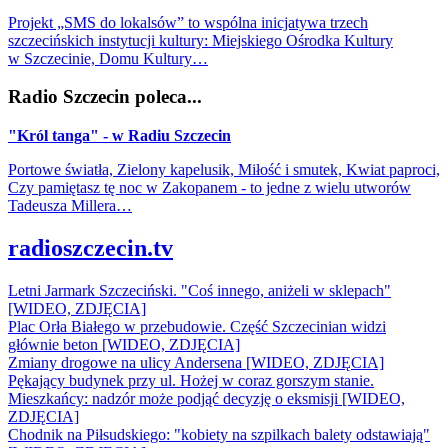
Projekt „SMS do lokalsów” to wspólna inicjatywa trzech
szczecińskich instytucji kultury: Miejskiego Ośrodka Kultury
w Szczecinie, Domu Kultury…
Radio Szczecin poleca...
"Król tanga" - w Radiu Szczecin
Portowe światła, Zielony kapelusik, Miłość i smutek, Kwiat paproci,
Czy pamiętasz tę noc w Zakopanem - to jedne z wielu utworów
Tadeusza Millera…
radioszczecin.tv
Letni Jarmark Szczeciński. "Coś innego, aniżeli w sklepach"
[WIDEO, ZDJĘCIA]
Plac Orła Białego w przebudowie. Część Szczecinian widzi
głównie beton [WIDEO, ZDJĘCIA]
Zmiany drogowe na ulicy Andersena [WIDEO, ZDJĘCIA]
Pękający budynek przy ul. Hożej w coraz gorszym stanie.
Mieszkańcy: nadzór może podjąć decyzję o eksmisji [WIDEO,
ZDJĘCIA]
Chodnik na Piłsudskiego: "kobiety na szpilkach balety odstawiają"