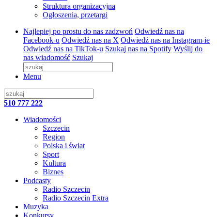
Struktura organizacyjna
Ogłoszenia, przetargi
Najlepiej po prostu do nas zadzwoń
Odwiedź nas na
Facebook-u
Odwiedź nas na X
Odwiedź nas na Instagram-ie
Odwiedź nas na TikTok-u
Szukaj nas na Spotify
Wyślij do
nas wiadomość
Szukaj
Menu
510 777 222
Wiadomości
Szczecin
Region
Polska i świat
Sport
Kultura
Biznes
Podcasty
Radio Szczecin
Radio Szczecin Extra
Muzyka
Konkursy