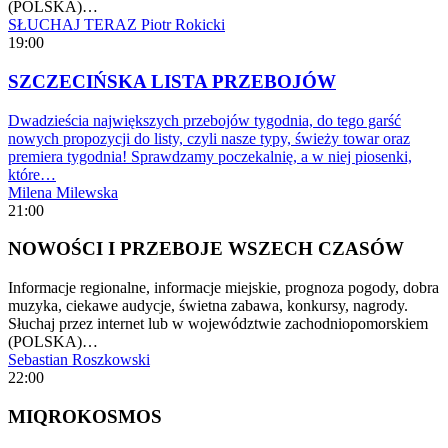
(POLSKA)…
SŁUCHAJ TERAZ
Piotr Rokicki
19:00
SZCZECIŃSKA LISTA PRZEBOJÓW
Dwadzieścia największych przebojów tygodnia, do tego garść
nowych propozycji do listy, czyli nasze typy, świeży towar oraz
premiera tygodnia! Sprawdzamy poczekalnię, a w niej piosenki,
które…
Milena Milewska
21:00
NOWOŚCI I PRZEBOJE WSZECH CZASÓW
Informacje regionalne, informacje miejskie, prognoza pogody, dobra
muzyka, ciekawe audycje, świetna zabawa, konkursy, nagrody.
Słuchaj przez internet lub w województwie zachodniopomorskiem
(POLSKA)…
Sebastian Roszkowski
22:00
MIQROKOSMOS