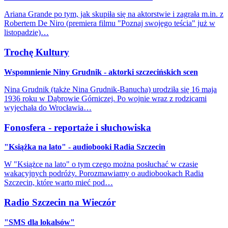
Ariana Grande po tym, jak skupiła się na aktorstwie i zagrała m.in. z
Robertem De Niro (premiera filmu "Poznaj swojego teścia" już w
listopadzie)…
Trochę Kultury
Wspomnienie Niny Grudnik - aktorki szczecińskich scen
Nina Grudnik (także Nina Grudnik-Banucha) urodziła się 16 maja
1936 roku w Dąbrowie Górniczej. Po wojnie wraz z rodzicami
wyjechała do Wrocławia…
Fonosfera - reportaże i słuchowiska
"Książka na lato" - audiobooki Radia Szczecin
W "Książce na lato" o tym czego można posłuchać w czasie
wakacyjnych podróży. Porozmawiamy o audiobookach Radia
Szczecin, które warto mieć pod…
Radio Szczecin na Wieczór
"SMS dla lokalsów"