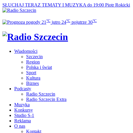
SŁUCHAJ TERAZ
TEMATY I MUZYKA do 19:00
Piotr Rokicki
°C
°C
°C
21
jutro
24
pojutrze
30
Wiadomości
Szczecin
Region
Polska i świat
Sport
Kultura
Biznes
Podcasty
Radio Szczecin
Radio Szczecin Extra
Muzyka
Konkursy
Studio S-1
Reklama
O nas
Kontakt