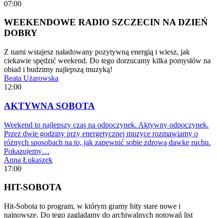
07:00
WEEKENDOWE RADIO SZCZECIN NA DZIEŃ
DOBRY
Z nami wstajesz naładowany pozytywną energią i wiesz, jak
ciekawie spędzić weekend. Do tego dorzucamy kilka pomysłów na
obiad i budzimy najlepszą muzyką!
Beata Użarowska
12:00
AKTYWNA SOBOTA
Weekend to najlepszy czas na odpoczynek. Aktywny odpoczynek.
Przez dwie godziny przy energetycznej muzyce rozmawiamy o
różnych sposobach na to, jak zapewnić sobie zdrową dawkę ruchu.
Pokazujemy…
Anna Łukaszek
17:00
HIT-SOBOTA
Hit-Sobota to program, w którym gramy hity stare nowe i
najnowsze. Do tego zaglądamy do archiwalnych notowań list