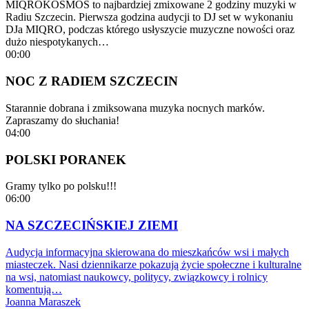
MIQROKOSMOS to najbardziej zmixowane 2 godziny muzyki w
Radiu Szczecin. Pierwsza godzina audycji to DJ set w wykonaniu
DJa MIQRO, podczas którego usłyszycie muzyczne nowości oraz
dużo niespotykanych…
00:00
NOC Z RADIEM SZCZECIN
Starannie dobrana i zmiksowana muzyka nocnych marków.
Zapraszamy do słuchania!
04:00
POLSKI PORANEK
Gramy tylko po polsku!!!
06:00
NA SZCZECIŃSKIEJ ZIEMI
Audycja informacyjna skierowana do mieszkańców wsi i małych
miasteczek. Nasi dziennikarze pokazują życie społeczne i kulturalne
na wsi, natomiast naukowcy, politycy, związkowcy i rolnicy
komentują…
Joanna Maraszek