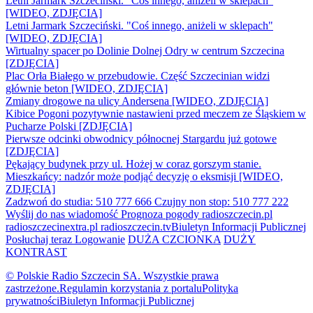
Letni Jarmark Szczeciński. "Coś innego, aniżeli w sklepach"
[WIDEO, ZDJĘCIA]
Letni Jarmark Szczeciński. "Coś innego, aniżeli w sklepach"
[WIDEO, ZDJĘCIA]
Wirtualny spacer po Dolinie Dolnej Odry w centrum Szczecina
[ZDJĘCIA]
Plac Orła Białego w przebudowie. Część Szczecinian widzi
głównie beton [WIDEO, ZDJĘCIA]
Zmiany drogowe na ulicy Andersena [WIDEO, ZDJĘCIA]
Kibice Pogoni pozytywnie nastawieni przed meczem ze Śląskiem w
Pucharze Polski [ZDJĘCIA]
Pierwsze odcinki obwodnicy północnej Stargardu już gotowe
[ZDJĘCIA]
Pękający budynek przy ul. Hożej w coraz gorszym stanie.
Mieszkańcy: nadzór może podjąć decyzję o eksmisji [WIDEO,
ZDJĘCIA]
Zadzwoń do studia: 510 777 666
Czujny non stop: 510 777 222
Wyślij do nas wiadomość
Prognoza pogody
radioszczecin.pl
radioszczecinextra.pl
radioszczecin.tv
Biuletyn Informacji Publicznej
Posłuchaj teraz
Logowanie
DUŻA CZCIONKA
DUŻY
KONTRAST
© Polskie Radio Szczecin SA. Wszystkie prawa
zastrzeżone.
Regulamin korzystania z portalu
Polityka
prywatności
Biuletyn Informacji Publicznej