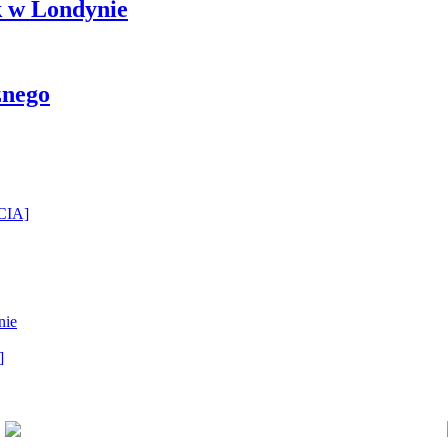
k w Londynie
znego
ĘCIA]
nie
]