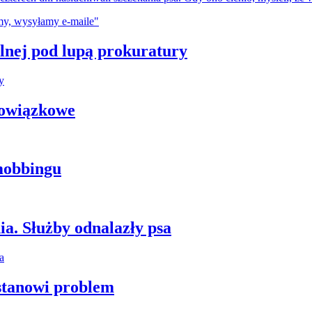
plnej pod lupą prokuratury
bowiązkowe
mobbingu
ia. Służby odnalazły psa
stanowi problem