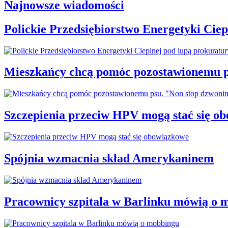
Najnowsze wiadomości
Polickie Przedsiębiorstwo Energetyki Cie
Mieszkańcy chcą pomóc pozostawionemu p
Szczepienia przeciw HPV mogą stać się o
Spójnia wzmacnia skład Amerykaninem
Pracownicy szpitala w Barlinku mówią o 