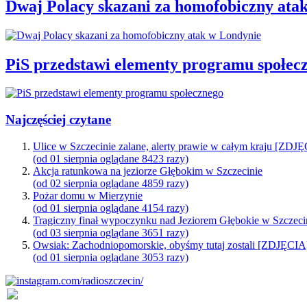
Dwaj Polacy skazani za homofobiczny ata
PiS przedstawi elementy programu społec
Najczęściej czytane
Ulice w Szczecinie zalane, alerty prawie w całym kraju [ZDJ
(od 01 sierpnia oglądane 8423 razy)
Akcja ratunkowa na jeziorze Głębokim w Szczecinie
(od 02 sierpnia oglądane 4859 razy)
Pożar domu w Mierzynie
(od 01 sierpnia oglądane 4154 razy)
Tragiczny finał wypoczynku nad Jeziorem Głębokie w Szczeci
(od 03 sierpnia oglądane 3651 razy)
Owsiak: Zachodniopomorskie, obyśmy tutaj zostali [ZDJĘCIA
(od 01 sierpnia oglądane 3053 razy)