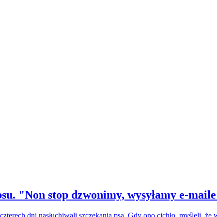
su. "Non stop dzwonimy, wysyłamy e-maile
czterech dni nasłuchiwali szczekania psa. Gdy ono cichło, myśleli, że