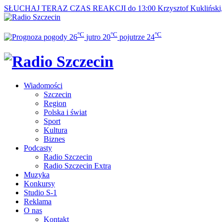
SŁUCHAJ TERAZ
CZAS REAKCJI do 13:00
Krzysztof Kukliński
°C
°C
°C
26
jutro
20
pojutrze
24
Wiadomości
Szczecin
Region
Polska i świat
Sport
Kultura
Biznes
Podcasty
Radio Szczecin
Radio Szczecin Extra
Muzyka
Konkursy
Studio S-1
Reklama
O nas
Kontakt