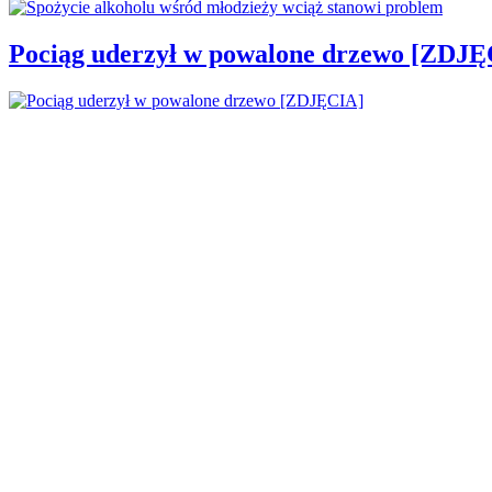
Pociąg uderzył w powalone drzewo [ZDJĘ