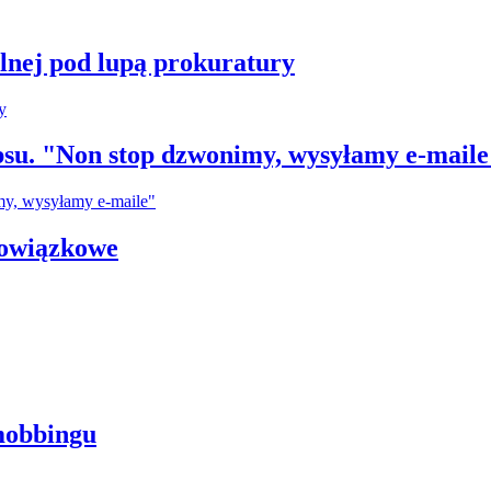
plnej pod lupą prokuratury
su. "Non stop dzwonimy, wysyłamy e-maile
bowiązkowe
mobbingu