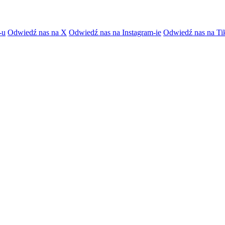
-u
Odwiedź nas na X
Odwiedź nas na Instagram-ie
Odwiedź nas na Ti