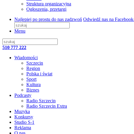
Struktura organizacyjna
Ogłoszenia, przetargi
Najlepiej po prostu do nas zadzwoń
Odwiedź nas na Facebook
Menu
510 777 222
Wiadomości
Szczecin
Region
Polska i świat
Sport
Kultura
Biznes
Podcasty
Radio Szczecin
Radio Szczecin Extra
Muzyka
Konkursy
Studio S-1
Reklama
O nas