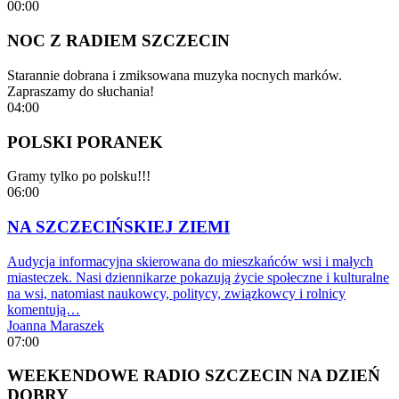
00:00
NOC Z RADIEM SZCZECIN
Starannie dobrana i zmiksowana muzyka nocnych marków.
Zapraszamy do słuchania!
04:00
POLSKI PORANEK
Gramy tylko po polsku!!!
06:00
NA SZCZECIŃSKIEJ ZIEMI
Audycja informacyjna skierowana do mieszkańców wsi i małych
miasteczek. Nasi dziennikarze pokazują życie społeczne i kulturalne
na wsi, natomiast naukowcy, politycy, związkowcy i rolnicy
komentują…
Joanna Maraszek
07:00
WEEKENDOWE RADIO SZCZECIN NA DZIEŃ
DOBRY