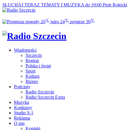
SŁUCHAJ TERAZ
TEMATY I MUZYKA do 19:00
Piotr Rokicki
°C
°C
°C
20
jutro
24
pojutrze
30
Wiadomości
Szczecin
Region
Polska i świat
Sport
Kultura
Biznes
Podcasty
Radio Szczecin
Radio Szczecin Extra
Muzyka
Konkursy
Studio S-1
Reklama
O nas
Kontakt