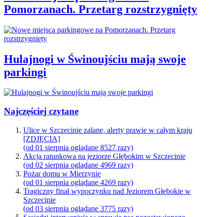
Pomorzanach. Przetarg rozstrzygnięty
Hulajnogi w Świnoujściu mają swoje
parkingi
Najczęściej czytane
Ulice w Szczecinie zalane, alerty prawie w całym kraju
[ZDJĘCIA]
(od 01 sierpnia oglądane 8527 razy)
Akcja ratunkowa na jeziorze Głębokim w Szczecinie
(od 02 sierpnia oglądane 4969 razy)
Pożar domu w Mierzynie
(od 01 sierpnia oglądane 4269 razy)
Tragiczny finał wypoczynku nad Jeziorem Głębokie w
Szczecinie
(od 03 sierpnia oglądane 3775 razy)