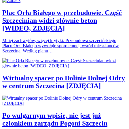
Plac Orła Białego w przebudowie. Część
Szczecinian widzi głównie beton
[WIDEO, ZDJĘCIA]
Mniej zachwytów, więcej krytyki. Przebudowa szczecińskiego
Placu Orła Białego wywołuje sporo emocji wśród mieszkańców
Szczecina. Według planu…
Wirtualny spacer po Dolinie Dolnej Odry
w centrum Szczecina [ZDJĘCIA]
Po wulgarnym wpisie, nie jest już
członkiem zarządu Pogoni Szczecin