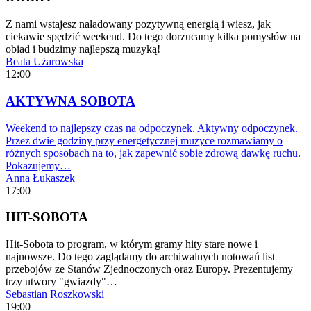
Z nami wstajesz naładowany pozytywną energią i wiesz, jak
ciekawie spędzić weekend. Do tego dorzucamy kilka pomysłów na
obiad i budzimy najlepszą muzyką!
Beata Użarowska
12:00
AKTYWNA SOBOTA
Weekend to najlepszy czas na odpoczynek. Aktywny odpoczynek.
Przez dwie godziny przy energetycznej muzyce rozmawiamy o
różnych sposobach na to, jak zapewnić sobie zdrową dawkę ruchu.
Pokazujemy…
Anna Łukaszek
17:00
HIT-SOBOTA
Hit-Sobota to program, w którym gramy hity stare nowe i
najnowsze. Do tego zaglądamy do archiwalnych notowań list
przebojów ze Stanów Zjednoczonych oraz Europy. Prezentujemy
trzy utwory "gwiazdy"…
Sebastian Roszkowski
19:00