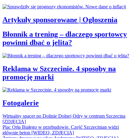
Artykuły sponsorowane | Ogłoszenia
Błonnik a trening – dlaczego sportowcy
powinni dbać o jelita?
Reklama w Szczecinie. 4 sposoby na
promocję marki
Fotogalerie
Wirtualny spacer po Dolinie Dolnej Odry w centrum Szczecina
[ZDJĘCIA]
Plac Orła Białego w przebudowie. Część Szczecinian widzi
głównie beton [WIDEO, ZDJĘCIA]