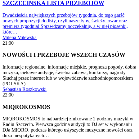
SZCZECIŃSKA LISTA PRZEBOJÓW
Dwadzieścia największych przebojów tygodnia, do tego garść
nowych propozycji do listy, czyli nasze typy, świeży towar oraz
premiera tygodnia! Sprawdzamy poczekalnię, a w niej piosenki,
które…
Milena Milewska
21:00
NOWOŚCI I PRZEBOJE WSZECH CZASÓW
Informacje regionalne, informacje miejskie, prognoza pogody, dobra
muzyka, ciekawe audycje, świetna zabawa, konkursy, nagrody.
Słuchaj przez internet lub w województwie zachodniopomorskiem
(POLSKA)…
Sebastian Roszkowski
22:00
MIQROKOSMOS
MIQROKOSMOS to najbardziej zmixowane 2 godziny muzyki w
Radiu Szczecin. Pierwsza godzina audycji to DJ set w wykonaniu
DJa MIQRO, podczas którego usłyszycie muzyczne nowości oraz
dużo niespotykanych…