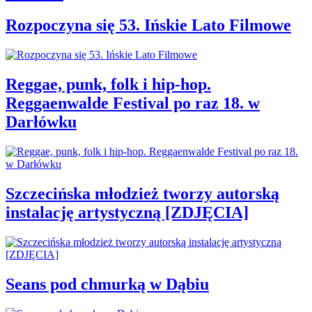
Rozpoczyna się 53. Ińskie Lato Filmowe
Reggae, punk, folk i hip-hop.
Reggaenwalde Festival po raz 18. w
Darłówku
Szczecińska młodzież tworzy autorską
instalację artystyczną [ZDJĘCIA]
Seans pod chmurką w Dąbiu