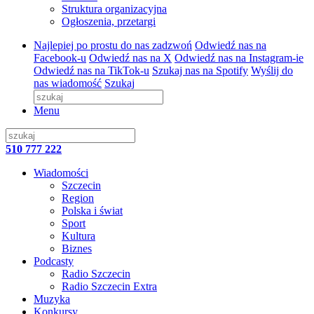
Struktura organizacyjna
Ogłoszenia, przetargi
Najlepiej po prostu do nas zadzwoń
Odwiedź nas na
Facebook-u
Odwiedź nas na X
Odwiedź nas na Instagram-ie
Odwiedź nas na TikTok-u
Szukaj nas na Spotify
Wyślij do
nas wiadomość
Szukaj
Menu
510 777 222
Wiadomości
Szczecin
Region
Polska i świat
Sport
Kultura
Biznes
Podcasty
Radio Szczecin
Radio Szczecin Extra
Muzyka
Konkursy