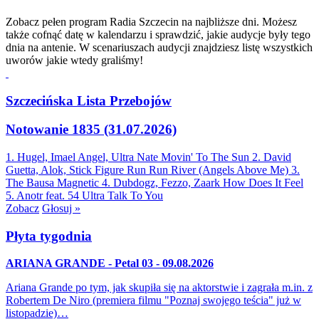
Zobacz pełen program Radia Szczecin na najbliższe dni. Możesz
także cofnąć datę w kalendarzu i sprawdzić, jakie audycje były tego
dnia na antenie. W scenariuszach audycji znajdziesz listę wszystkich
uworów jakie wtedy graliśmy!
Szczecińska Lista Przebojów
Notowanie 1835 (31.07.2026)
1. Hugel, Imael Angel, Ultra Nate
Movin' To The Sun
2. David
Guetta, Alok, Stick Figure
Run Run River (Angels Above Me)
3.
The Bausa
Magnetic
4. Dubdogz, Fezzo, Zaark
How Does It Feel
5. Anotr feat. 54 Ultra
Talk To You
Zobacz
Głosuj »
Płyta tygodnia
ARIANA GRANDE - Petal 03 - 09.08.2026
Ariana Grande po tym, jak skupiła się na aktorstwie i zagrała m.in. z
Robertem De Niro (premiera filmu "Poznaj swojego teścia" już w
listopadzie)…