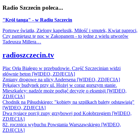
Radio Szczecin poleca...
"Król tanga" - w Radiu Szczecin
Portowe światła, Zielony kapelusik, Miłość i smutek, Kwiat paproci,
Czy pamiętasz tę noc w Zakopanem - to jedne z wielu utworów
Tadeusza Millera…
radioszczecin.tv
Plac Orła Białego w przebudowie. Część Szczecinian widzi
głównie beton [WIDEO, ZDJĘCIA]
Zmiany drogowe na ulicy Andersena [WIDEO, ZDJĘCIA]
Pękający budynek przy ul. Hożej w coraz gorszym stanie.
Mieszkańcy: nadzór może podjąć decyzję o eksmisji [WIDEO,
ZDJĘCIA]
Chodnik na Piłsudskiego: "kobiety na szpilkach balety odstawiają"
[WIDEO, ZDJĘCIA]
Dwa tysiące porcji zupy grzybowej pod Kołobrzegiem [WIDEO,
ZDJECIA]
82. rocznica wybuchu Powstania Warszawskiego [WIDEO,
ZDJĘCIA]