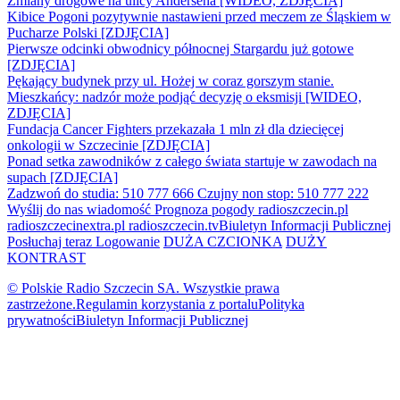
Zmiany drogowe na ulicy Andersena [WIDEO, ZDJĘCIA]
Kibice Pogoni pozytywnie nastawieni przed meczem ze Śląskiem w
Pucharze Polski [ZDJĘCIA]
Pierwsze odcinki obwodnicy północnej Stargardu już gotowe
[ZDJĘCIA]
Pękający budynek przy ul. Hożej w coraz gorszym stanie.
Mieszkańcy: nadzór może podjąć decyzję o eksmisji [WIDEO,
ZDJĘCIA]
Fundacja Cancer Fighters przekazała 1 mln zł dla dziecięcej
onkologii w Szczecinie [ZDJĘCIA]
Ponad setka zawodników z całego świata startuje w zawodach na
supach [ZDJĘCIA]
Zadzwoń do studia: 510 777 666
Czujny non stop: 510 777 222
Wyślij do nas wiadomość
Prognoza pogody
radioszczecin.pl
radioszczecinextra.pl
radioszczecin.tv
Biuletyn Informacji Publicznej
Posłuchaj teraz
Logowanie
DUŻA CZCIONKA
DUŻY
KONTRAST
© Polskie Radio Szczecin SA. Wszystkie prawa
zastrzeżone.
Regulamin korzystania z portalu
Polityka
prywatności
Biuletyn Informacji Publicznej