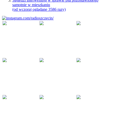
Sąsiedzi interweniują w sprawie psa pozostawionego
samotnie w mieszkaniu
(od wczoraj oglądane 3586 razy)