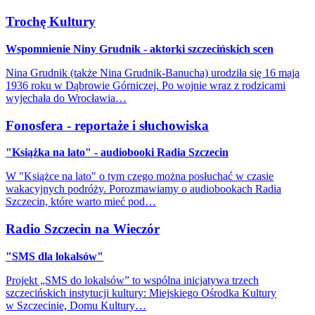
Trochę Kultury
Wspomnienie Niny Grudnik - aktorki szczecińskich scen
Nina Grudnik (także Nina Grudnik-Banucha) urodziła się 16 maja
1936 roku w Dąbrowie Górniczej. Po wojnie wraz z rodzicami
wyjechała do Wrocławia…
Fonosfera - reportaże i słuchowiska
"Książka na lato" - audiobooki Radia Szczecin
W "Książce na lato" o tym czego można posłuchać w czasie
wakacyjnych podróży. Porozmawiamy o audiobookach Radia
Szczecin, które warto mieć pod…
Radio Szczecin na Wieczór
"SMS dla lokalsów"
Projekt „SMS do lokalsów” to wspólna inicjatywa trzech
szczecińskich instytucji kultury: Miejskiego Ośrodka Kultury
w Szczecinie, Domu Kultury…