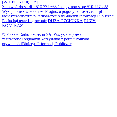
[WIDEO, ZDJĘCIA]
Zadzwoń do studia: 510 777 666
Czujny non stop: 510 777 222
Wyślij do nas wiadomość
Prognoza pogody
radioszczecin.pl
radioszczecinextra.pl
radioszczecin.tv
Biuletyn Informacji Publicznej
Posłuchaj teraz
Logowanie
DUŻA CZCIONKA
DUŻY
KONTRAST
© Polskie Radio Szczecin SA. Wszystkie prawa
zastrzeżone.
Regulamin korzystania z portalu
Polityka
prywatności
Biuletyn Informacji Publicznej