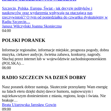
Szczecin, Polska, Europa, Świat - jak decyzje polityków i
naukowców oraz wydarzenia wpływają na otaczającą nas
rzeczywistość? O tym od poniedziałku do czwartku dyskutujemy w
Radiu Szczecin…
Janusz Wilczyński
Joanna Skonieczna
04:00
POLSKI PORANEK
Informacje regionalne, informacje miejskie, prognoza pogody, dobra
muzyka, ciekawe audycje, świetna zabawa, konkursy, nagrody.
Słuchaj przez internet lub w województwie zachodniopomorskiem
(POLSKA)…
06:00
RADIO SZCZECIN NA DZIEŃ DOBRY
Nasz poranek dobrze nastraja. Skutecznie przesyłamy Wam energię
na falach eteru dzięki dużej dawce humoru, najnowszym i
najciekawszym doniesieniom z miasta, regionu, kraju i świata. Nie
brakuje…
Beata Użarowska
Jarosław Gowin
09:00