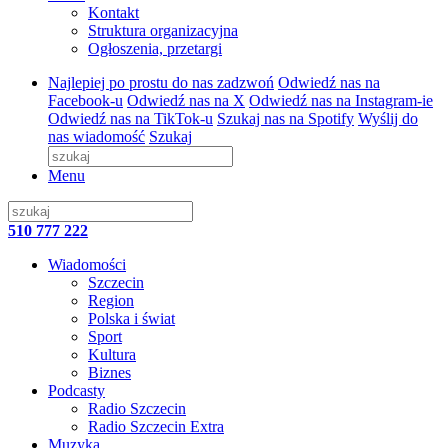
Kontakt
Struktura organizacyjna
Ogłoszenia, przetargi
Najlepiej po prostu do nas zadzwoń
Odwiedź nas na
Facebook-u
Odwiedź nas na X
Odwiedź nas na Instagram-ie
Odwiedź nas na TikTok-u
Szukaj nas na Spotify
Wyślij do
nas wiadomość
Szukaj
Menu
510 777 222
Wiadomości
Szczecin
Region
Polska i świat
Sport
Kultura
Biznes
Podcasty
Radio Szczecin
Radio Szczecin Extra
Muzyka