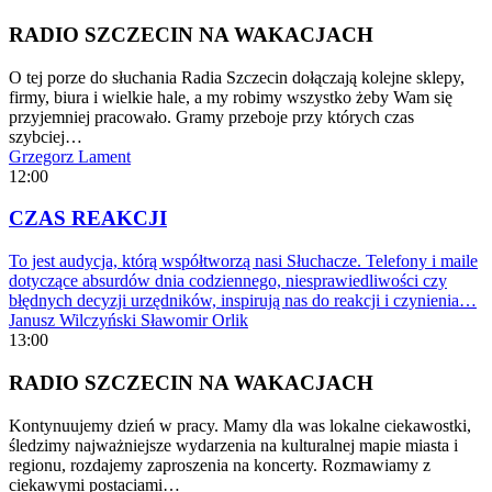
RADIO SZCZECIN NA WAKACJACH
O tej porze do słuchania Radia Szczecin dołączają kolejne sklepy,
firmy, biura i wielkie hale, a my robimy wszystko żeby Wam się
przyjemniej pracowało. Gramy przeboje przy których czas
szybciej…
Grzegorz Lament
12:00
CZAS REAKCJI
To jest audycja, którą współtworzą nasi Słuchacze. Telefony i maile
dotyczące absurdów dnia codziennego, niesprawiedliwości czy
błędnych decyzji urzędników, inspirują nas do reakcji i czynienia…
Janusz Wilczyński
Sławomir Orlik
13:00
RADIO SZCZECIN NA WAKACJACH
Kontynuujemy dzień w pracy. Mamy dla was lokalne ciekawostki,
śledzimy najważniejsze wydarzenia na kulturalnej mapie miasta i
regionu, rozdajemy zaproszenia na koncerty. Rozmawiamy z
ciekawymi postaciami…