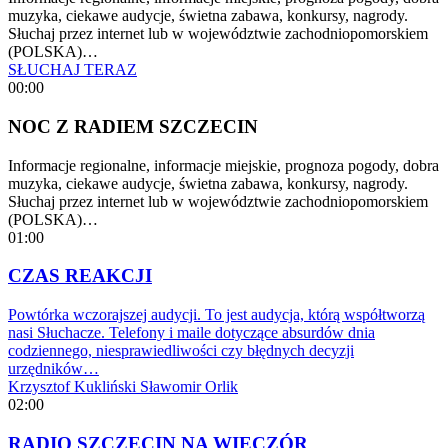
muzyka, ciekawe audycje, świetna zabawa, konkursy, nagrody.
Słuchaj przez internet lub w województwie zachodniopomorskiem
(POLSKA)…
SŁUCHAJ TERAZ
00:00
NOC Z RADIEM SZCZECIN
Informacje regionalne, informacje miejskie, prognoza pogody, dobra
muzyka, ciekawe audycje, świetna zabawa, konkursy, nagrody.
Słuchaj przez internet lub w województwie zachodniopomorskiem
(POLSKA)…
01:00
CZAS REAKCJI
Powtórka wczorajszej audycji. To jest audycja, którą współtworzą
nasi Słuchacze. Telefony i maile dotyczące absurdów dnia
codziennego, niesprawiedliwości czy błędnych decyzji
urzędników…
Krzysztof Kukliński
Sławomir Orlik
02:00
RADIO SZCZECIN NA WIECZÓR