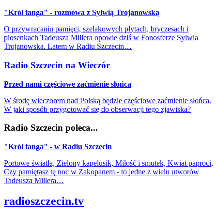
"Król tanga" - rozmowa z Sylwią Trojanowską
O przywracaniu pamięci, szelakowych płytach, bryczesach i
piosenkach Tadeusza Millera opowie dziś w Fonosferze Sylwia
Trojanowska. Latem w Radiu Szczecin…
Radio Szczecin na Wieczór
Przed nami częściowe zaćmienie słońca
W środę wieczorem nad Polską będzie częściowe zaćmienie słońca.
W jaki sposób przygotować się do obserwacji tego zjawiska?
Radio Szczecin poleca...
"Król tanga" - w Radiu Szczecin
Portowe światła, Zielony kapelusik, Miłość i smutek, Kwiat paproci,
Czy pamiętasz tę noc w Zakopanem - to jedne z wielu utworów
Tadeusza Millera…
radioszczecin.tv