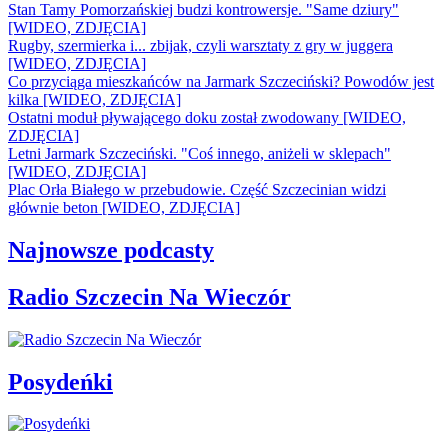
Stan Tamy Pomorzańskiej budzi kontrowersje. "Same dziury"
[WIDEO, ZDJĘCIA]
Rugby, szermierka i... zbijak, czyli warsztaty z gry w juggera
[WIDEO, ZDJĘCIA]
Co przyciąga mieszkańców na Jarmark Szczeciński? Powodów jest
kilka [WIDEO, ZDJĘCIA]
Ostatni moduł pływającego doku został zwodowany [WIDEO,
ZDJĘCIA]
Letni Jarmark Szczeciński. "Coś innego, aniżeli w sklepach"
[WIDEO, ZDJĘCIA]
Plac Orła Białego w przebudowie. Część Szczecinian widzi
głównie beton [WIDEO, ZDJĘCIA]
Najnowsze podcasty
Radio Szczecin Na Wieczór
Posydeńki