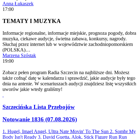
Anna Łukaszek
17:00
TEMATY I MUZYKA
Informacje regionalne, informacje miejskie, prognoza pogody, dobra
muzyka, ciekawe audycje, świetna zabawa, konkursy, nagrody.
Słuchaj przez internet lub w województwie zachodniopomorskiem
(POLSKA)…
Marzena Szóstak
19:00
Zobacz pełen program Radia Szczecin na najbliższe dni. Możesz
także cofnąć datę w kalendarzu i sprawdzić, jakie audycje były tego
dnia na antenie. W scenariuszach audycji znajdziesz listę wszystkich
uworów jakie wtedy graliśmy!
Szczecińska Lista Przebojów
Notowanie 1836 (07.08.2026)
1. Hugel, Imael Angel, Ultra Nate
Movin' To The Sun
2. Sombr
My
Body Isn't Ready
3. David Guetta, Alok, Stick Figure
Run Run