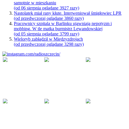
samotnie w mieszkaniu
(od 06 sierpnia oglądane 3927 razy)
Nastolatek miał rany kłute. Interweniował śmigłowiec LPR
(od przedwczoraj oglądane 3860 razy)
Pracownicy szpitala w Barlinku ujawniają nepotyzm i
mobbing. W tle matka burmistrz Lewandowskiej
(od 05 sierpnia oglądane 3799 razy)
Wieloryb zabłądził w Międzyzdrojach
(od przedwczoraj oglądane 3298 razy)