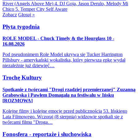
River (Angels Above Me)
4. DJ Goja, Jason Derulo, Melody
Mi
Chico
5. Temper City
Self Aware
Zobacz
Głosuj »
Płyta tygodnia
ROLE MODEL - Chuck Timely & the Hourglass 10 -
16.08.2026
Pod pseudonimem Role Model ukrywa się Tucker Harrington
Pillsbury - amerykański wokalistka, który pierwszą epkę wydał
niezależnie już dziewięć…
Trochę Kultury
Spotkanie z twórcami "Drogi rzadziej przemierzanej" Zuzanną
Grabowską i Pawłem Domagałą na festiwalu w Ińsku
[ROZMOWA]
Kolejne filmy i kolejne emocje przed publicznością 53. Ińskiego
Lata Filmowego. Wczoraj (8 sierpnia) widzowie spotkali się z
twórcami filmu "Droga…
Fonosfera - reportaże i słuchowiska