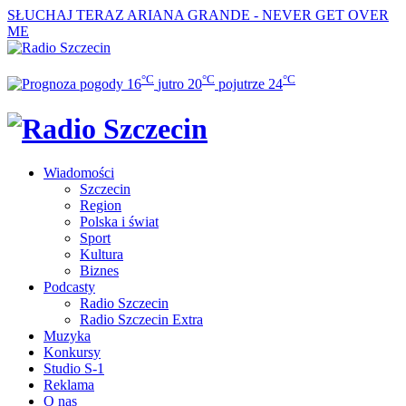
SŁUCHAJ TERAZ
ARIANA GRANDE - NEVER GET OVER
ME
°C
°C
°C
16
jutro
20
pojutrze
24
Wiadomości
Szczecin
Region
Polska i świat
Sport
Kultura
Biznes
Podcasty
Radio Szczecin
Radio Szczecin Extra
Muzyka
Konkursy
Studio S-1
Reklama
O nas