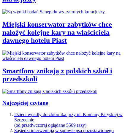
Miejski konserwator zabytków chce
nałożyć kolejne kary na właściciela
dawnego hotelu Piast
Smartfony znikają z polskich szkół i
przedszkoli
Najczęściej czytane
Dzieci wpadły do zbiornika przy ul. Komuny Paryskiej w
Szczecinie
(od przedwczoraj oglądane 5509 razy)
Sąsiedzi interweniują w sprawie psa pozostawionego