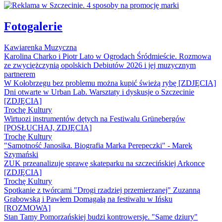
Fotogalerie
Kawiarenka Muzyczna
Karolina Charko i Piotr Lato w Ogrodach Śródmieście. Rozmowa
ze zwyciężczynią opolskich Debiutów 2026 i jej muzycznym
partnerem
W Kołobrzegu bez problemu można kupić świeżą rybę [ZDJĘCIA]
Dni otwarte w Urban Lab. Warsztaty i dyskusje o Szczecinie
[ZDJĘCIA]
Trochę Kultury
Wirtuozi instrumentów dętych na Festiwalu Grünebergów
[POSŁUCHAJ, ZDJĘCIA]
Trochę Kultury
"Samotność Janosika. Biografia Marka Perepeczki" - Marek
Szymański
ZUK przeanalizuje sprawę skateparku na szczecińskiej Arkonce
[ZDJĘCIA]
Trochę Kultury
Spotkanie z twórcami "Drogi rzadziej przemierzanej" Zuzanną
Grabowską i Pawłem Domagałą na festiwalu w Ińsku
[ROZMOWA]
Stan Tamy Pomorzańskiej budzi kontrowersje. "Same dziury"