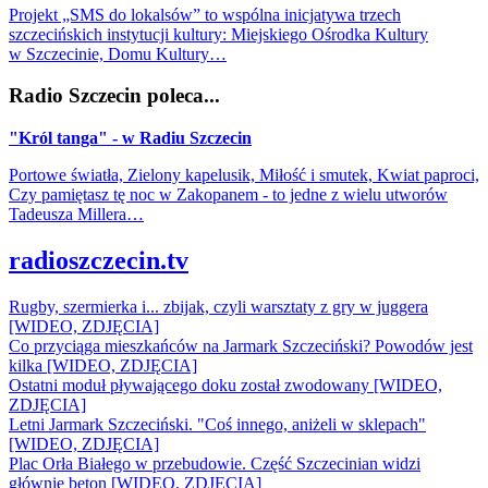
Projekt „SMS do lokalsów” to wspólna inicjatywa trzech
szczecińskich instytucji kultury: Miejskiego Ośrodka Kultury
w Szczecinie, Domu Kultury…
Radio Szczecin poleca...
"Król tanga" - w Radiu Szczecin
Portowe światła, Zielony kapelusik, Miłość i smutek, Kwiat paproci,
Czy pamiętasz tę noc w Zakopanem - to jedne z wielu utworów
Tadeusza Millera…
radioszczecin.tv
Rugby, szermierka i... zbijak, czyli warsztaty z gry w juggera
[WIDEO, ZDJĘCIA]
Co przyciąga mieszkańców na Jarmark Szczeciński? Powodów jest
kilka [WIDEO, ZDJĘCIA]
Ostatni moduł pływającego doku został zwodowany [WIDEO,
ZDJĘCIA]
Letni Jarmark Szczeciński. "Coś innego, aniżeli w sklepach"
[WIDEO, ZDJĘCIA]
Plac Orła Białego w przebudowie. Część Szczecinian widzi
głównie beton [WIDEO, ZDJĘCIA]