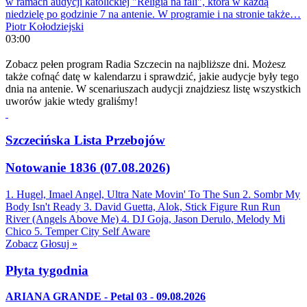
w ramach audycji katolickiej "Religia na fali", która w każdą
niedzielę po godzinie 7 na antenie. W programie i na stronie także…
Piotr Kołodziejski
03:00
Zobacz pełen program Radia Szczecin na najbliższe dni. Możesz
także cofnąć datę w kalendarzu i sprawdzić, jakie audycje były tego
dnia na antenie. W scenariuszach audycji znajdziesz listę wszystkich
uworów jakie wtedy graliśmy!
Szczecińska Lista Przebojów
Notowanie 1836 (07.08.2026)
1. Hugel, Imael Angel, Ultra Nate
Movin' To The Sun
2. Sombr
My
Body Isn't Ready
3. David Guetta, Alok, Stick Figure
Run Run
River (Angels Above Me)
4. DJ Goja, Jason Derulo, Melody
Mi
Chico
5. Temper City
Self Aware
Zobacz
Głosuj »
Płyta tygodnia
ARIANA GRANDE - Petal 03 - 09.08.2026