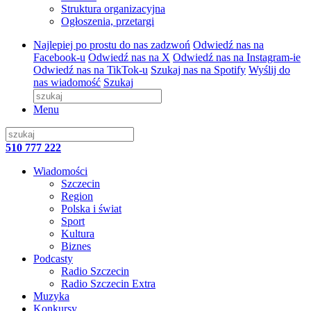
Struktura organizacyjna
Ogłoszenia, przetargi
Najlepiej po prostu do nas zadzwoń
Odwiedź nas na
Facebook-u
Odwiedź nas na X
Odwiedź nas na Instagram-ie
Odwiedź nas na TikTok-u
Szukaj nas na Spotify
Wyślij do
nas wiadomość
Szukaj
Menu
510 777 222
Wiadomości
Szczecin
Region
Polska i świat
Sport
Kultura
Biznes
Podcasty
Radio Szczecin
Radio Szczecin Extra
Muzyka
Konkursy