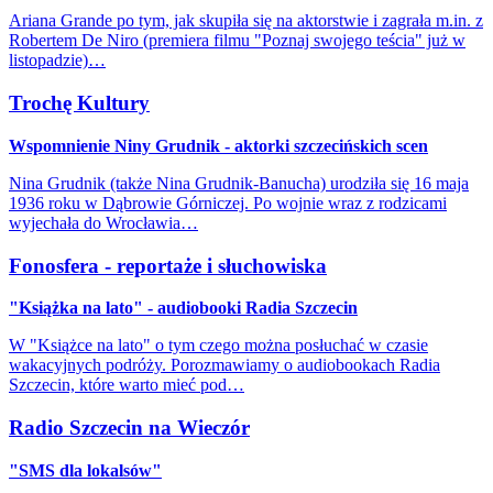
Ariana Grande po tym, jak skupiła się na aktorstwie i zagrała m.in. z
Robertem De Niro (premiera filmu "Poznaj swojego teścia" już w
listopadzie)…
Trochę Kultury
Wspomnienie Niny Grudnik - aktorki szczecińskich scen
Nina Grudnik (także Nina Grudnik-Banucha) urodziła się 16 maja
1936 roku w Dąbrowie Górniczej. Po wojnie wraz z rodzicami
wyjechała do Wrocławia…
Fonosfera - reportaże i słuchowiska
"Książka na lato" - audiobooki Radia Szczecin
W "Książce na lato" o tym czego można posłuchać w czasie
wakacyjnych podróży. Porozmawiamy o audiobookach Radia
Szczecin, które warto mieć pod…
Radio Szczecin na Wieczór
"SMS dla lokalsów"