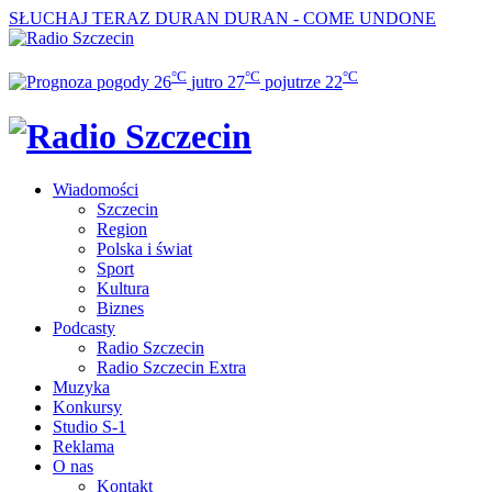
SŁUCHAJ TERAZ
DURAN DURAN - COME UNDONE
°C
°C
°C
26
jutro
27
pojutrze
22
Wiadomości
Szczecin
Region
Polska i świat
Sport
Kultura
Biznes
Podcasty
Radio Szczecin
Radio Szczecin Extra
Muzyka
Konkursy
Studio S-1
Reklama
O nas
Kontakt