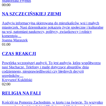
Małgorzata Frymus
00:00
NA SZCZECIŃSKIEJ ZIEMI
Audycja informacyjna skierowana do mieszkańców wsi i małych
miasteczek. Nasi dziennikarze pokazują życie społeczne i kulturalne
na wsi, natomiast naukowcy, politycy, związkowcy i rolnicy
komentują…
Joanna Maraszek
01:00
CZAS REAKCJI
Powtórka wczorajszej audycji. To jest audycja, którą współtworzą
nasi Słuchacze. Telefony i maile dotyczące absurdów dnia
codziennego, niesprawiedliwości czy błędnych decyzji
urzędników…
Krzysztof Kukliński
02:00
RELIGIA NA FALI
Kościół na Pomorzu Zachodnim, w kraju i na świecie. To wszystko