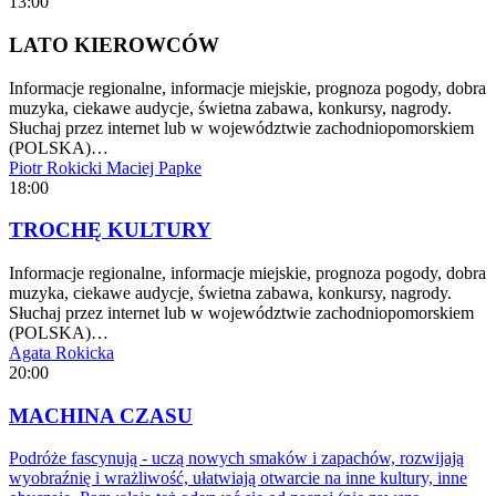
13:00
LATO KIEROWCÓW
Informacje regionalne, informacje miejskie, prognoza pogody, dobra
muzyka, ciekawe audycje, świetna zabawa, konkursy, nagrody.
Słuchaj przez internet lub w województwie zachodniopomorskiem
(POLSKA)…
Piotr Rokicki
Maciej Papke
18:00
TROCHĘ KULTURY
Informacje regionalne, informacje miejskie, prognoza pogody, dobra
muzyka, ciekawe audycje, świetna zabawa, konkursy, nagrody.
Słuchaj przez internet lub w województwie zachodniopomorskiem
(POLSKA)…
Agata Rokicka
20:00
MACHINA CZASU
Podróże fascynują - uczą nowych smaków i zapachów, rozwijają
wyobraźnię i wrażliwość, ułatwiają otwarcie na inne kultury, inne