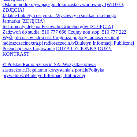
Ostatni moduł pływającego doku został zwodowany [WIDEO,
ZDJĘCIA]
Jadalne bukiety i oscypki... Wystawcy o smakach Letniego
Jarmarku [ZDJĘCIA]
Instrumenty dęte na Festiwalu Grünebergów [ZDJĘCIA]
Zadzwoń do studia: 510 777 666
Czujny non stop: 510 777 222
Wyślij do nas wiadomość
Prognoza pogody
radioszczecin.pl
radioszczecinextra.pl
radioszczecin.tv
Biuletyn Informacji Publicznej
Posłuchaj teraz
Logowanie
DUŻA CZCIONKA
DUŻY
KONTRAST
© Polskie Radio Szczecin SA. Wszystkie prawa
zastrzeżone.
Regulamin korzystania z portalu
Polityka
prywatności
Biuletyn Informacji Publicznej