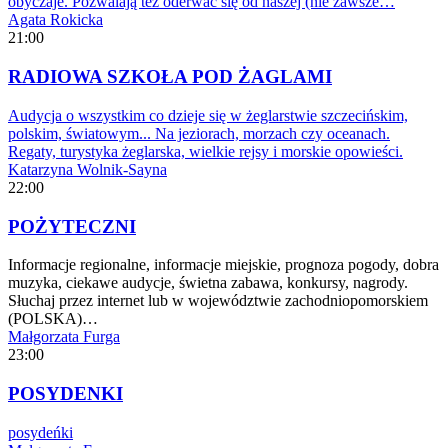
obyczaje. Pozwalają też oderwać się od naszej (nie zawsze…
Agata Rokicka
21:00
RADIOWA SZKOŁA POD ŻAGLAMI
Audycja o wszystkim co dzieje się w żeglarstwie szczecińskim,
polskim, światowym... Na jeziorach, morzach czy oceanach.
Regaty, turystyka żeglarska, wielkie rejsy i morskie opowieści.
Katarzyna Wolnik-Sayna
22:00
POŻYTECZNI
Informacje regionalne, informacje miejskie, prognoza pogody, dobra
muzyka, ciekawe audycje, świetna zabawa, konkursy, nagrody.
Słuchaj przez internet lub w województwie zachodniopomorskiem
(POLSKA)…
Małgorzata Furga
23:00
POSYDENKI
posydeńki