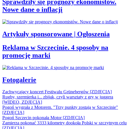
Sprawdziły się prognozy ekonomistów.
Nowe dane o inflacji
Artykuły sponsorowane | Ogłoszenia
Reklama w Szczecinie. 4 sposoby na
promocję marki
Fotogalerie
Zachwycający koncert Festiwalu Grünebergów [ZDJĘCIA]
Rugby, szermierka i... zbijak, czyli warsztaty z gry w juggera
[WIDEO, ZDJĘCIA]
Pogoń wygrała z Motorem. "Trzy punkty zostają w Szczecinie"
[ZDJĘCIA]
Pogoń Szczecin pokonała Motor [ZDJĘCIA]
Zamierza pokonać 3333 kilometry dookoła Polski w szczytnym celu
[ZDJĘCIA]