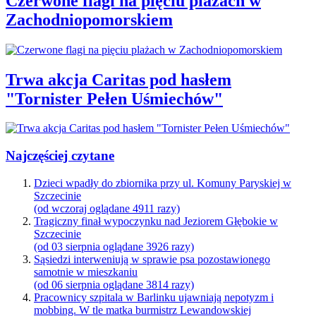
Czerwone flagi na pięciu plażach w
Zachodniopomorskiem
Trwa akcja Caritas pod hasłem
"Tornister Pełen Uśmiechów"
Najczęściej czytane
Dzieci wpadły do zbiornika przy ul. Komuny Paryskiej w
Szczecinie
(od wczoraj oglądane 4911 razy)
Tragiczny finał wypoczynku nad Jeziorem Głębokie w
Szczecinie
(od 03 sierpnia oglądane 3926 razy)
Sąsiedzi interweniują w sprawie psa pozostawionego
samotnie w mieszkaniu
(od 06 sierpnia oglądane 3814 razy)
Pracownicy szpitala w Barlinku ujawniają nepotyzm i
mobbing. W tle matka burmistrz Lewandowskiej