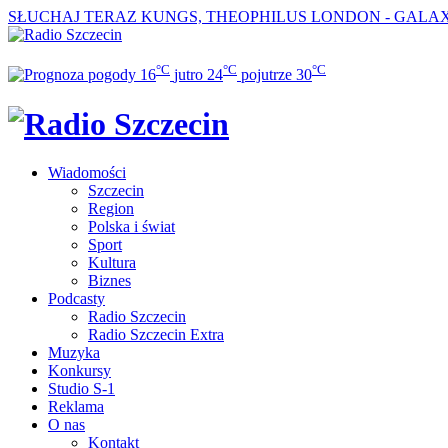
SŁUCHAJ TERAZ
KUNGS, THEOPHILUS LONDON - GALA
°C
°C
°C
16
jutro
24
pojutrze
30
Wiadomości
Szczecin
Region
Polska i świat
Sport
Kultura
Biznes
Podcasty
Radio Szczecin
Radio Szczecin Extra
Muzyka
Konkursy
Studio S-1
Reklama
O nas
Kontakt