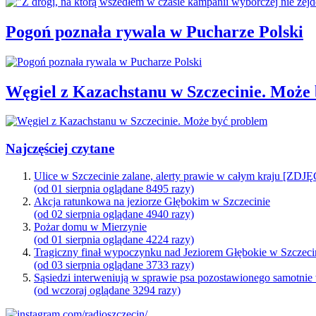
Pogoń poznała rywala w Pucharze Polski
Węgiel z Kazachstanu w Szczecinie. Może
Najczęściej czytane
Ulice w Szczecinie zalane, alerty prawie w całym kraju [ZDJ
(od 01 sierpnia oglądane 8495 razy)
Akcja ratunkowa na jeziorze Głębokim w Szczecinie
(od 02 sierpnia oglądane 4940 razy)
Pożar domu w Mierzynie
(od 01 sierpnia oglądane 4224 razy)
Tragiczny finał wypoczynku nad Jeziorem Głębokie w Szczeci
(od 03 sierpnia oglądane 3733 razy)
Sąsiedzi interweniują w sprawie psa pozostawionego samotnie
(od wczoraj oglądane 3294 razy)