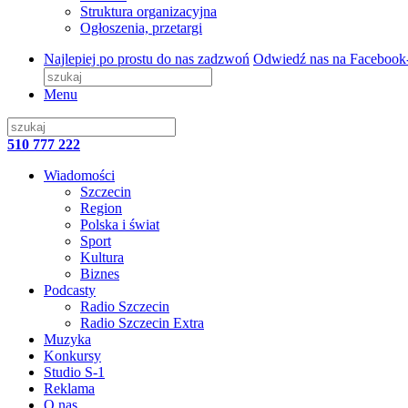
Struktura organizacyjna
Ogłoszenia, przetargi
Najlepiej po prostu do nas zadzwoń
Odwiedź nas na Facebook
Menu
510 777 222
Wiadomości
Szczecin
Region
Polska i świat
Sport
Kultura
Biznes
Podcasty
Radio Szczecin
Radio Szczecin Extra
Muzyka
Konkursy
Studio S-1
Reklama
O nas