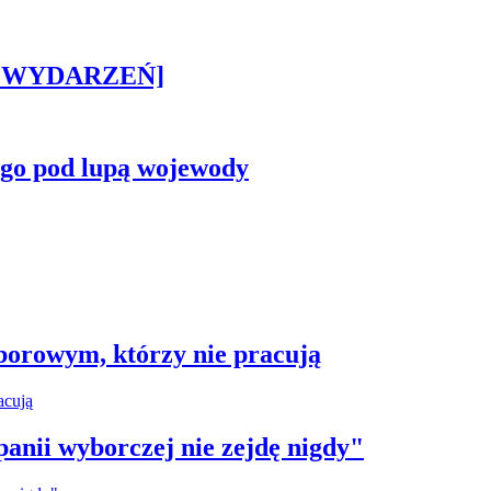
STA WYDARZEŃ]
ego pod lupą wojewody
borowym, którzy nie pracują
anii wyborczej nie zejdę nigdy"