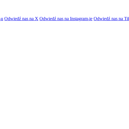
-u
Odwiedź nas na X
Odwiedź nas na Instagram-ie
Odwiedź nas na Ti