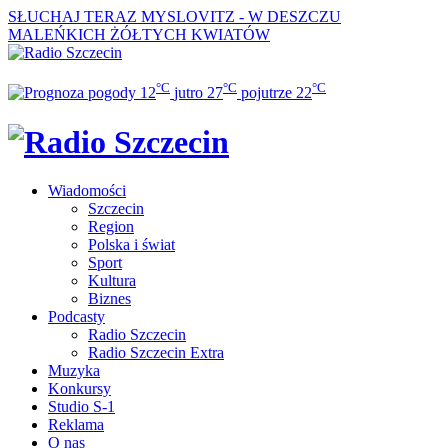
SŁUCHAJ TERAZ
MYSLOVITZ - W DESZCZU
MALEŃKICH ŻÓŁTYCH KWIATÓW
°C
°C
°C
12
jutro
27
pojutrze
22
Wiadomości
Szczecin
Region
Polska i świat
Sport
Kultura
Biznes
Podcasty
Radio Szczecin
Radio Szczecin Extra
Muzyka
Konkursy
Studio S-1
Reklama
O nas