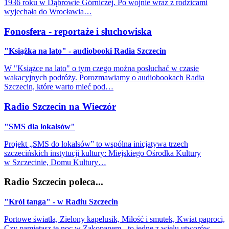
1936 roku w Dąbrowie Górniczej. Po wojnie wraz z rodzicami
wyjechała do Wrocławia…
Fonosfera - reportaże i słuchowiska
"Książka na lato" - audiobooki Radia Szczecin
W "Książce na lato" o tym czego można posłuchać w czasie
wakacyjnych podróży. Porozmawiamy o audiobookach Radia
Szczecin, które warto mieć pod…
Radio Szczecin na Wieczór
"SMS dla lokalsów"
Projekt „SMS do lokalsów” to wspólna inicjatywa trzech
szczecińskich instytucji kultury: Miejskiego Ośrodka Kultury
w Szczecinie, Domu Kultury…
Radio Szczecin poleca...
"Król tanga" - w Radiu Szczecin
Portowe światła, Zielony kapelusik, Miłość i smutek, Kwiat paproci,
Czy pamiętasz tę noc w Zakopanem - to jedne z wielu utworów