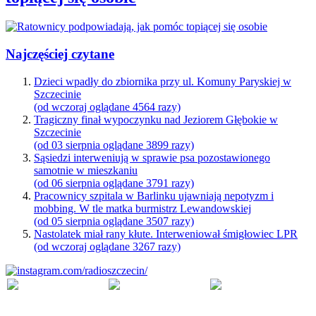
Najczęściej czytane
Dzieci wpadły do zbiornika przy ul. Komuny Paryskiej w
Szczecinie
(od wczoraj oglądane 4564 razy)
Tragiczny finał wypoczynku nad Jeziorem Głębokie w
Szczecinie
(od 03 sierpnia oglądane 3899 razy)
Sąsiedzi interweniują w sprawie psa pozostawionego
samotnie w mieszkaniu
(od 06 sierpnia oglądane 3791 razy)
Pracownicy szpitala w Barlinku ujawniają nepotyzm i
mobbing. W tle matka burmistrz Lewandowskiej
(od 05 sierpnia oglądane 3507 razy)
Nastolatek miał rany kłute. Interweniował śmigłowiec LPR
(od wczoraj oglądane 3267 razy)