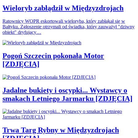
Wieloryb zabłądził w Międzyzdrojach
Ratownicy WOPR eskortowali wieloryba, który zabłąkał się w
Bałtyku. Zgłoszenie otrzymali od świadka, który zauważył "dziwny
obiekt" dryfujący…
Pogoń Szczecin pokonała Motor
[ZDJĘCIA]
Jadalne bukiety i oscypki... Wystawcy o
smakach Letniego Jarmarku [ZDJĘCIA]
Trwa Targ Rybny w Międzyzdrojach