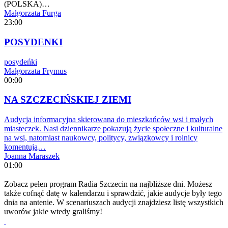
(POLSKA)…
Małgorzata Furga
23:00
POSYDENKI
posydeńki
Małgorzata Frymus
00:00
NA SZCZECIŃSKIEJ ZIEMI
Audycja informacyjna skierowana do mieszkańców wsi i małych
miasteczek. Nasi dziennikarze pokazują życie społeczne i kulturalne
na wsi, natomiast naukowcy, politycy, związkowcy i rolnicy
komentują…
Joanna Maraszek
01:00
Zobacz pełen program Radia Szczecin na najbliższe dni. Możesz
także cofnąć datę w kalendarzu i sprawdzić, jakie audycje były tego
dnia na antenie. W scenariuszach audycji znajdziesz listę wszystkich
uworów jakie wtedy graliśmy!