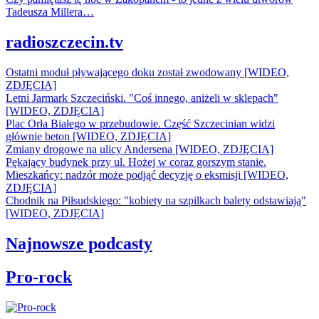
Tadeusza Millera…
radioszczecin.tv
Ostatni moduł pływającego doku został zwodowany [WIDEO,
ZDJĘCIA]
Letni Jarmark Szczeciński. "Coś innego, aniżeli w sklepach"
[WIDEO, ZDJĘCIA]
Plac Orła Białego w przebudowie. Część Szczecinian widzi
głównie beton [WIDEO, ZDJĘCIA]
Zmiany drogowe na ulicy Andersena [WIDEO, ZDJĘCIA]
Pękający budynek przy ul. Hożej w coraz gorszym stanie.
Mieszkańcy: nadzór może podjąć decyzję o eksmisji [WIDEO,
ZDJĘCIA]
Chodnik na Piłsudskiego: "kobiety na szpilkach balety odstawiają"
[WIDEO, ZDJĘCIA]
Najnowsze podcasty
Pro-rock