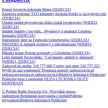
Pogoń Szczecin pokonała Motor [ZDJĘCIA]
Zamierza pokonać 3333 kilometry dookoła Polski w szczytnym celu
[ZDJĘCIA]
Ostatni moduł pływającego doku został zwodowany [WIDEO,
ZDJĘCIA]
Jadalne bukiety i oscypki... Wystawcy o smakach Letniego
Jarmarku [ZDJĘCIA]
Instrumenty dęte na Festiwalu Grünebergów [ZDJĘCIA]
NIEDZIELA Jarmark rozmowy z mieszkancami [WIDEO,
ZDJĘCIA]
Piłkarki nożne Pogoni przegrały z Górnikiem [ZDJĘCIA]
Letni Jarmark Szczeciński. "Coś innego, aniżeli w sklepach"
[WIDEO, ZDJĘCIA]
Zadzwoń do studia: 510 777 666
Czujny non stop: 510 777 222
Wyślij do nas wiadomość
Prognoza pogody
radioszczecin.pl
radioszczecinextra.pl
radioszczecin.tv
Biuletyn Informacji Publicznej
Posłuchaj teraz
Logowanie
DUŻA CZCIONKA
DUŻY
KONTRAST
© Polskie Radio Szczecin SA. Wszystkie prawa
zastrzeżone.
Regulamin korzystania z portalu
Polityka
prywatności
Biuletyn Informacji Publicznej