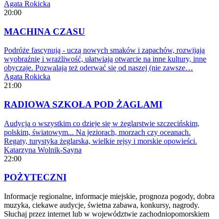
Agata Rokicka
20:00
MACHINA CZASU
Podróże fascynują - uczą nowych smaków i zapachów, rozwijają
wyobraźnię i wrażliwość, ułatwiają otwarcie na inne kultury, inne
obyczaje. Pozwalają też oderwać się od naszej (nie zawsze…
Agata Rokicka
21:00
RADIOWA SZKOŁA POD ŻAGLAMI
Audycja o wszystkim co dzieje się w żeglarstwie szczecińskim,
polskim, światowym... Na jeziorach, morzach czy oceanach.
Regaty, turystyka żeglarska, wielkie rejsy i morskie opowieści.
Katarzyna Wolnik-Sayna
22:00
POŻYTECZNI
Informacje regionalne, informacje miejskie, prognoza pogody, dobra
muzyka, ciekawe audycje, świetna zabawa, konkursy, nagrody.
Słuchaj przez internet lub w województwie zachodniopomorskiem