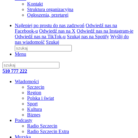
Kontakt
Struktura organizacyjna
Ogłoszenia, przetargi
Najlepiej po prostu do nas zadzwoń
Odwiedź nas na
Facebook-u
Odwiedź nas na X
Odwiedź nas na Instagram-ie
Odwiedź nas na TikTok-u
Szukaj nas na Spotify
Wyślij do
nas wiadomość
Szukaj
Menu
510 777 222
Wiadomości
Szczecin
Region
Polska i świat
Sport
Kultura
Biznes
Podcasty
Radio Szczecin
Radio Szczecin Extra
Muzyka