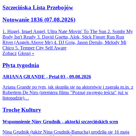
Szczecińska Lista Przebojów
Notowanie 1836 (07.08.2026)
1. Hugel, Imael Angel, Ultra Nate
Movin' To The Sun
2. Sombr
My
Body Isn't Ready
3. David Guetta, Alok, Stick Figure
Run Run
River (Angels Above Me)
4. DJ Goja, Jason Derulo, Melody
Mi
Chico
5. Temper City
Self Aware
Zobacz
Głosuj »
Płyta tygodnia
ARIANA GRANDE - Petal 03 - 09.08.2026
Ariana Grande po tym, jak skupiła się na aktorstwie i zagrała m.in. z
Robertem De Niro (premiera filmu "Poznaj swojego teścia" już w
listopadzie)…
Trochę Kultury
Wspomnienie Niny Grudnik - aktorki szczecińskich scen
Nina Grudnik (także Nina Grudnik-Banucha) urodziła się 16 maja