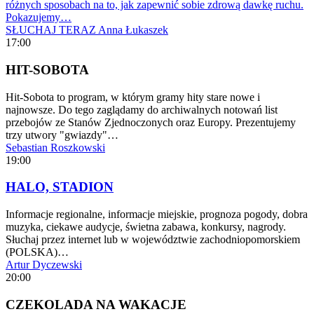
różnych sposobach na to, jak zapewnić sobie zdrową dawkę ruchu.
Pokazujemy…
SŁUCHAJ TERAZ
Anna Łukaszek
17:00
HIT-SOBOTA
Hit-Sobota to program, w którym gramy hity stare nowe i
najnowsze. Do tego zaglądamy do archiwalnych notowań list
przebojów ze Stanów Zjednoczonych oraz Europy. Prezentujemy
trzy utwory "gwiazdy"…
Sebastian Roszkowski
19:00
HALO, STADION
Informacje regionalne, informacje miejskie, prognoza pogody, dobra
muzyka, ciekawe audycje, świetna zabawa, konkursy, nagrody.
Słuchaj przez internet lub w województwie zachodniopomorskiem
(POLSKA)…
Artur Dyczewski
20:00
CZEKOLADA NA WAKACJE