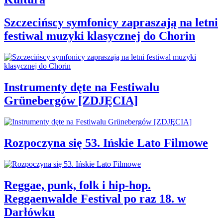
Szczecińscy symfonicy zapraszają na letni
festiwal muzyki klasycznej do Chorin
Instrumenty dęte na Festiwalu
Grünebergów [ZDJĘCIA]
Rozpoczyna się 53. Ińskie Lato Filmowe
Reggae, punk, folk i hip-hop.
Reggaenwalde Festival po raz 18. w
Darłówku