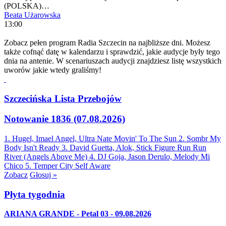
(POLSKA)…
Beata Użarowska
13:00
Zobacz pełen program Radia Szczecin na najbliższe dni. Możesz
także cofnąć datę w kalendarzu i sprawdzić, jakie audycje były tego
dnia na antenie. W scenariuszach audycji znajdziesz listę wszystkich
uworów jakie wtedy graliśmy!
Szczecińska Lista Przebojów
Notowanie 1836 (07.08.2026)
1. Hugel, Imael Angel, Ultra Nate
Movin' To The Sun
2. Sombr
My
Body Isn't Ready
3. David Guetta, Alok, Stick Figure
Run Run
River (Angels Above Me)
4. DJ Goja, Jason Derulo, Melody
Mi
Chico
5. Temper City
Self Aware
Zobacz
Głosuj »
Płyta tygodnia
ARIANA GRANDE - Petal 03 - 09.08.2026