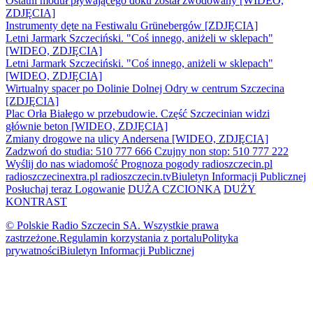
Ostatni moduł pływającego doku został zwodowany [WIDEO,
ZDJĘCIA]
Instrumenty dęte na Festiwalu Grünebergów [ZDJĘCIA]
Letni Jarmark Szczeciński. "Coś innego, aniżeli w sklepach"
[WIDEO, ZDJĘCIA]
Letni Jarmark Szczeciński. "Coś innego, aniżeli w sklepach"
[WIDEO, ZDJĘCIA]
Wirtualny spacer po Dolinie Dolnej Odry w centrum Szczecina
[ZDJĘCIA]
Plac Orła Białego w przebudowie. Część Szczecinian widzi
głównie beton [WIDEO, ZDJĘCIA]
Zmiany drogowe na ulicy Andersena [WIDEO, ZDJĘCIA]
Zadzwoń do studia: 510 777 666
Czujny non stop: 510 777 222
Wyślij do nas wiadomość
Prognoza pogody
radioszczecin.pl
radioszczecinextra.pl
radioszczecin.tv
Biuletyn Informacji Publicznej
Posłuchaj teraz
Logowanie
DUŻA CZCIONKA
DUŻY
KONTRAST
© Polskie Radio Szczecin SA. Wszystkie prawa
zastrzeżone.
Regulamin korzystania z portalu
Polityka
prywatności
Biuletyn Informacji Publicznej