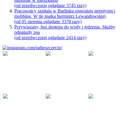
samotnie w mieszkaniu
(od przedwczoraj oglądane 3745 razy)
Pracownicy szpitala w Barlinku ujawniają nepotyzm i
mobbing. W tle matka burmistrz Lewandowskiej
(od 05 sierpnia oglądane 3378 razy)
Przywiązany, bez dostępu do wody i jedzenia. Służby
odnalazły psa
(od przedwczoraj oglądane 2414 razy)