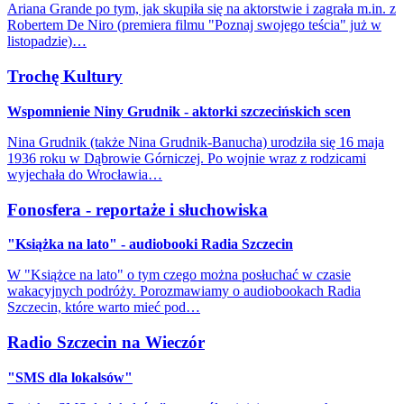
Ariana Grande po tym, jak skupiła się na aktorstwie i zagrała m.in. z
Robertem De Niro (premiera filmu "Poznaj swojego teścia" już w
listopadzie)…
Trochę Kultury
Wspomnienie Niny Grudnik - aktorki szczecińskich scen
Nina Grudnik (także Nina Grudnik-Banucha) urodziła się 16 maja
1936 roku w Dąbrowie Górniczej. Po wojnie wraz z rodzicami
wyjechała do Wrocławia…
Fonosfera - reportaże i słuchowiska
"Książka na lato" - audiobooki Radia Szczecin
W "Książce na lato" o tym czego można posłuchać w czasie
wakacyjnych podróży. Porozmawiamy o audiobookach Radia
Szczecin, które warto mieć pod…
Radio Szczecin na Wieczór
"SMS dla lokalsów"