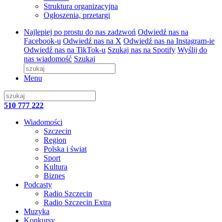
Struktura organizacyjna
Ogłoszenia, przetargi
Najlepiej po prostu do nas zadzwoń
Odwiedź nas na
Facebook-u
Odwiedź nas na X
Odwiedź nas na Instagram-ie
Odwiedź nas na TikTok-u
Szukaj nas na Spotify
Wyślij do
nas wiadomość
Szukaj
Menu
510 777 222
Wiadomości
Szczecin
Region
Polska i świat
Sport
Kultura
Biznes
Podcasty
Radio Szczecin
Radio Szczecin Extra
Muzyka
Konkursy