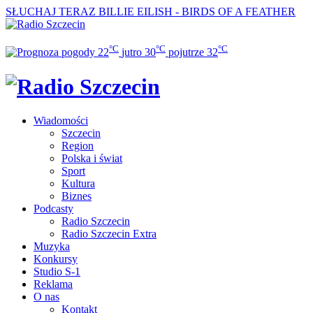
SŁUCHAJ TERAZ
BILLIE EILISH - BIRDS OF A FEATHER
°C
°C
°C
22
jutro
30
pojutrze
32
Wiadomości
Szczecin
Region
Polska i świat
Sport
Kultura
Biznes
Podcasty
Radio Szczecin
Radio Szczecin Extra
Muzyka
Konkursy
Studio S-1
Reklama
O nas
Kontakt