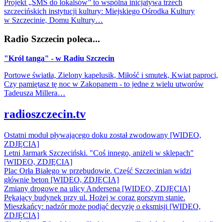
Projekt „SMS do lokalsów” to wspólna inicjatywa trzech
szczecińskich instytucji kultury: Miejskiego Ośrodka Kultury
w Szczecinie, Domu Kultury…
Radio Szczecin poleca...
"Król tanga" - w Radiu Szczecin
Portowe światła, Zielony kapelusik, Miłość i smutek, Kwiat paproci,
Czy pamiętasz tę noc w Zakopanem - to jedne z wielu utworów
Tadeusza Millera…
radioszczecin.tv
Ostatni moduł pływającego doku został zwodowany [WIDEO,
ZDJĘCIA]
Letni Jarmark Szczeciński. "Coś innego, aniżeli w sklepach"
[WIDEO, ZDJĘCIA]
Plac Orła Białego w przebudowie. Część Szczecinian widzi
głównie beton [WIDEO, ZDJĘCIA]
Zmiany drogowe na ulicy Andersena [WIDEO, ZDJĘCIA]
Pękający budynek przy ul. Hożej w coraz gorszym stanie.
Mieszkańcy: nadzór może podjąć decyzję o eksmisji [WIDEO,
ZDJĘCIA]