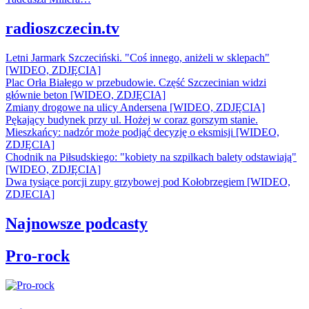
radioszczecin.tv
Letni Jarmark Szczeciński. "Coś innego, aniżeli w sklepach"
[WIDEO, ZDJĘCIA]
Plac Orła Białego w przebudowie. Część Szczecinian widzi
głównie beton [WIDEO, ZDJĘCIA]
Zmiany drogowe na ulicy Andersena [WIDEO, ZDJĘCIA]
Pękający budynek przy ul. Hożej w coraz gorszym stanie.
Mieszkańcy: nadzór może podjąć decyzję o eksmisji [WIDEO,
ZDJĘCIA]
Chodnik na Piłsudskiego: "kobiety na szpilkach balety odstawiają"
[WIDEO, ZDJĘCIA]
Dwa tysiące porcji zupy grzybowej pod Kołobrzegiem [WIDEO,
ZDJECIA]
Najnowsze podcasty
Pro-rock