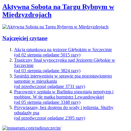
Aktywna Sobota na Targu Rybnym w
Międzyzdrojach
Najczęściej czytane
Akcja ratunkowa na jeziorze Głębokim w Szczecinie
(od 02 sierpnia oglądane 5015 razy)
Tragiczny finał wypoczynku nad Jeziorem Głębokie w
Szczecinie
(od 03 sierpnia oglądane 3824 razy)
Sąsiedzi interweniują w sprawie psa pozostawionego
samotnie w mieszkaniu
(od przedwczoraj oglądane 3731 razy)
Pracownicy szpitala w Barlinku ujawniają nepotyzm i
mobbing. W tle matka burmistrz Lewandowskiej
(od 05 sierpnia oglądane 3348 razy)
Przywiązany, bez dostępu do wody i jedzenia. Służby
odnalazły psa
(od przedwczoraj oglądane 2395 razy)