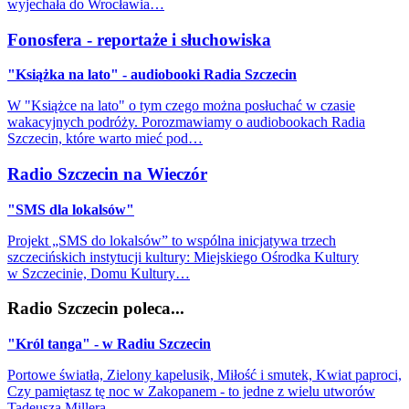
wyjechała do Wrocławia…
Fonosfera - reportaże i słuchowiska
"Książka na lato" - audiobooki Radia Szczecin
W "Książce na lato" o tym czego można posłuchać w czasie
wakacyjnych podróży. Porozmawiamy o audiobookach Radia
Szczecin, które warto mieć pod…
Radio Szczecin na Wieczór
"SMS dla lokalsów"
Projekt „SMS do lokalsów” to wspólna inicjatywa trzech
szczecińskich instytucji kultury: Miejskiego Ośrodka Kultury
w Szczecinie, Domu Kultury…
Radio Szczecin poleca...
"Król tanga" - w Radiu Szczecin
Portowe światła, Zielony kapelusik, Miłość i smutek, Kwiat paproci,
Czy pamiętasz tę noc w Zakopanem - to jedne z wielu utworów
Tadeusza Millera…