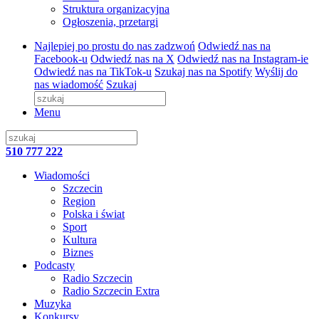
Struktura organizacyjna
Ogłoszenia, przetargi
Najlepiej po prostu do nas zadzwoń
Odwiedź nas na
Facebook-u
Odwiedź nas na X
Odwiedź nas na Instagram-ie
Odwiedź nas na TikTok-u
Szukaj nas na Spotify
Wyślij do
nas wiadomość
Szukaj
Menu
510 777 222
Wiadomości
Szczecin
Region
Polska i świat
Sport
Kultura
Biznes
Podcasty
Radio Szczecin
Radio Szczecin Extra
Muzyka
Konkursy