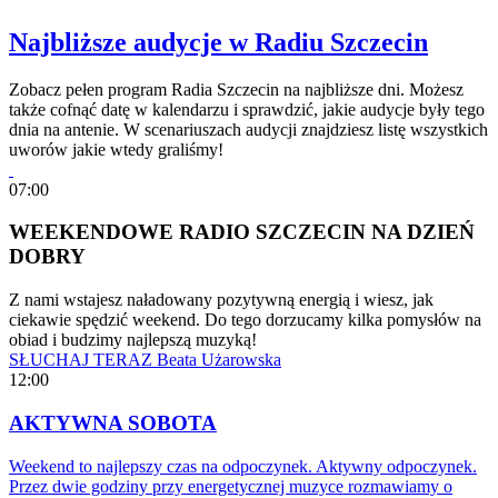
Najbliższe audycje w Radiu Szczecin
Zobacz pełen program Radia Szczecin na najbliższe dni. Możesz
także cofnąć datę w kalendarzu i sprawdzić, jakie audycje były tego
dnia na antenie. W scenariuszach audycji znajdziesz listę wszystkich
uworów jakie wtedy graliśmy!
07:00
WEEKENDOWE RADIO SZCZECIN NA DZIEŃ
DOBRY
Z nami wstajesz naładowany pozytywną energią i wiesz, jak
ciekawie spędzić weekend. Do tego dorzucamy kilka pomysłów na
obiad i budzimy najlepszą muzyką!
SŁUCHAJ TERAZ
Beata Użarowska
12:00
AKTYWNA SOBOTA
Weekend to najlepszy czas na odpoczynek. Aktywny odpoczynek.
Przez dwie godziny przy energetycznej muzyce rozmawiamy o