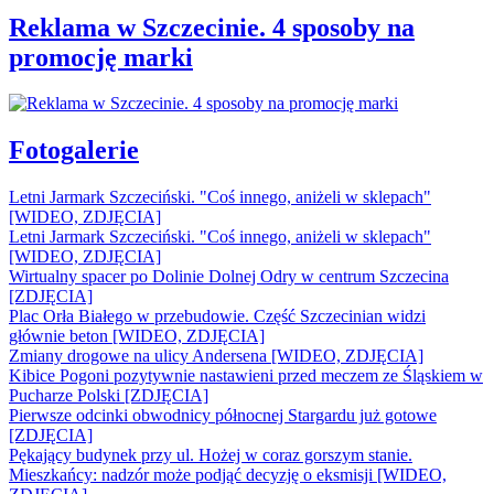
Reklama w Szczecinie. 4 sposoby na
promocję marki
Fotogalerie
Letni Jarmark Szczeciński. "Coś innego, aniżeli w sklepach"
[WIDEO, ZDJĘCIA]
Letni Jarmark Szczeciński. "Coś innego, aniżeli w sklepach"
[WIDEO, ZDJĘCIA]
Wirtualny spacer po Dolinie Dolnej Odry w centrum Szczecina
[ZDJĘCIA]
Plac Orła Białego w przebudowie. Część Szczecinian widzi
głównie beton [WIDEO, ZDJĘCIA]
Zmiany drogowe na ulicy Andersena [WIDEO, ZDJĘCIA]
Kibice Pogoni pozytywnie nastawieni przed meczem ze Śląskiem w
Pucharze Polski [ZDJĘCIA]
Pierwsze odcinki obwodnicy północnej Stargardu już gotowe
[ZDJĘCIA]
Pękający budynek przy ul. Hożej w coraz gorszym stanie.
Mieszkańcy: nadzór może podjąć decyzję o eksmisji [WIDEO,