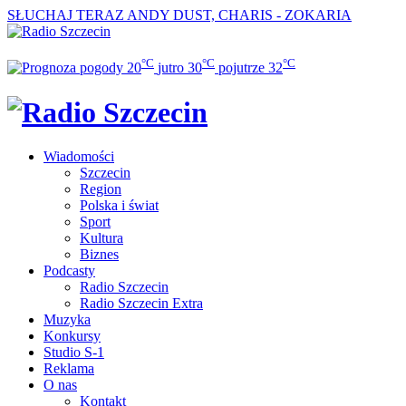
SŁUCHAJ TERAZ
ANDY DUST, CHARIS - ZOKARIA
°C
°C
°C
20
jutro
30
pojutrze
32
Wiadomości
Szczecin
Region
Polska i świat
Sport
Kultura
Biznes
Podcasty
Radio Szczecin
Radio Szczecin Extra
Muzyka
Konkursy
Studio S-1
Reklama
O nas
Kontakt