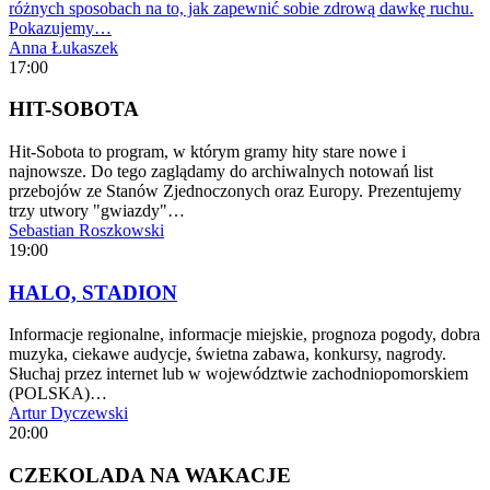
różnych sposobach na to, jak zapewnić sobie zdrową dawkę ruchu.
Pokazujemy…
Anna Łukaszek
17:00
HIT-SOBOTA
Hit-Sobota to program, w którym gramy hity stare nowe i
najnowsze. Do tego zaglądamy do archiwalnych notowań list
przebojów ze Stanów Zjednoczonych oraz Europy. Prezentujemy
trzy utwory "gwiazdy"…
Sebastian Roszkowski
19:00
HALO, STADION
Informacje regionalne, informacje miejskie, prognoza pogody, dobra
muzyka, ciekawe audycje, świetna zabawa, konkursy, nagrody.
Słuchaj przez internet lub w województwie zachodniopomorskiem
(POLSKA)…
Artur Dyczewski
20:00
CZEKOLADA NA WAKACJE