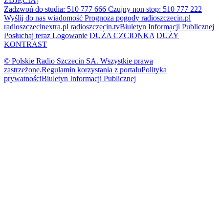
ZDJĘCIA]
Zadzwoń do studia: 510 777 666
Czujny non stop: 510 777 222
Wyślij do nas wiadomość
Prognoza pogody
radioszczecin.pl
radioszczecinextra.pl
radioszczecin.tv
Biuletyn Informacji Publicznej
Posłuchaj teraz
Logowanie
DUŻA CZCIONKA
DUŻY
KONTRAST
© Polskie Radio Szczecin SA. Wszystkie prawa
zastrzeżone.
Regulamin korzystania z portalu
Polityka
prywatności
Biuletyn Informacji Publicznej