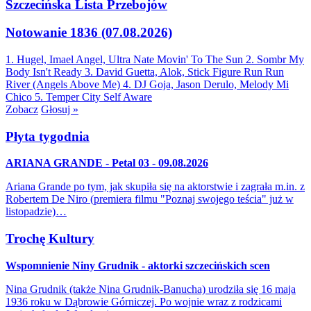
Szczecińska Lista Przebojów
Notowanie 1836 (07.08.2026)
1. Hugel, Imael Angel, Ultra Nate
Movin' To The Sun
2. Sombr
My
Body Isn't Ready
3. David Guetta, Alok, Stick Figure
Run Run
River (Angels Above Me)
4. DJ Goja, Jason Derulo, Melody
Mi
Chico
5. Temper City
Self Aware
Zobacz
Głosuj »
Płyta tygodnia
ARIANA GRANDE - Petal 03 - 09.08.2026
Ariana Grande po tym, jak skupiła się na aktorstwie i zagrała m.in. z
Robertem De Niro (premiera filmu "Poznaj swojego teścia" już w
listopadzie)…
Trochę Kultury
Wspomnienie Niny Grudnik - aktorki szczecińskich scen
Nina Grudnik (także Nina Grudnik-Banucha) urodziła się 16 maja
1936 roku w Dąbrowie Górniczej. Po wojnie wraz z rodzicami