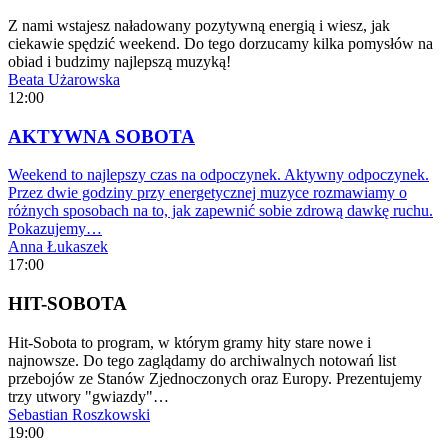
Z nami wstajesz naładowany pozytywną energią i wiesz, jak
ciekawie spędzić weekend. Do tego dorzucamy kilka pomysłów na
obiad i budzimy najlepszą muzyką!
Beata Użarowska
12:00
AKTYWNA SOBOTA
Weekend to najlepszy czas na odpoczynek. Aktywny odpoczynek.
Przez dwie godziny przy energetycznej muzyce rozmawiamy o
różnych sposobach na to, jak zapewnić sobie zdrową dawkę ruchu.
Pokazujemy…
Anna Łukaszek
17:00
HIT-SOBOTA
Hit-Sobota to program, w którym gramy hity stare nowe i
najnowsze. Do tego zaglądamy do archiwalnych notowań list
przebojów ze Stanów Zjednoczonych oraz Europy. Prezentujemy
trzy utwory "gwiazdy"…
Sebastian Roszkowski
19:00