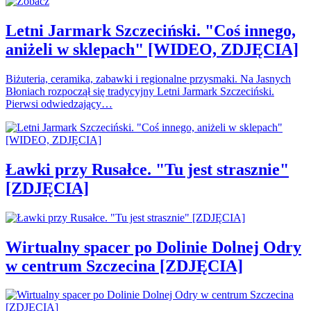
Letni Jarmark Szczeciński. "Coś innego,
aniżeli w sklepach" [WIDEO, ZDJĘCIA]
Biżuteria, ceramika, zabawki i regionalne przysmaki. Na Jasnych
Błoniach rozpoczął się tradycyjny Letni Jarmark Szczeciński.
Pierwsi odwiedzający…
Ławki przy Rusałce. "Tu jest strasznie"
[ZDJĘCIA]
Wirtualny spacer po Dolinie Dolnej Odry
w centrum Szczecina [ZDJĘCIA]