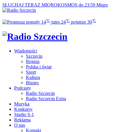
SŁUCHAJ TERAZ
MIQROKOSMOS do 23:59
Miqro
°C
°C
°C
14
jutro
24
pojutrze
30
Wiadomości
Szczecin
Region
Polska i świat
Sport
Kultura
Biznes
Podcasty
Radio Szczecin
Radio Szczecin Extra
Muzyka
Konkursy
Studio S-1
Reklama
O nas
Kontakt