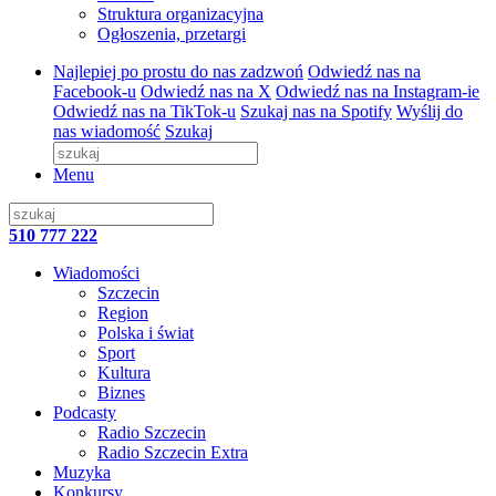
Struktura organizacyjna
Ogłoszenia, przetargi
Najlepiej po prostu do nas zadzwoń
Odwiedź nas na
Facebook-u
Odwiedź nas na X
Odwiedź nas na Instagram-ie
Odwiedź nas na TikTok-u
Szukaj nas na Spotify
Wyślij do
nas wiadomość
Szukaj
Menu
510 777 222
Wiadomości
Szczecin
Region
Polska i świat
Sport
Kultura
Biznes
Podcasty
Radio Szczecin
Radio Szczecin Extra
Muzyka
Konkursy