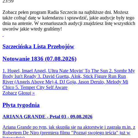
23:59
Zobacz pełen program Radia Szczecin na najbliższe dni. Możesz
także cofnąć datę w kalendarzu i sprawdzić, jakie audycje były tego
dnia na antenie. W scenariuszach audycji znajdziesz listę wszystkich
uworów jakie wtedy graliśmy!
Szczecińska Lista Przebojów
Notowanie 1836 (07.08.2026)
1. Hugel, Imael Angel, Ultra Nate
Movin' To The Sun
2. Sombr
My
Body Isn't Ready
3. David Guetta, Alok, Stick Figure
Run Run
River (Angels Above Me)
4. DJ Goja, Jason Derulo, Melody
Mi
Chico
5. Temper City
Self Aware
Zobacz
Głosuj »
Płyta tygodnia
ARIANA GRANDE - Petal 03 - 09.08.2026
Ariana Grande po tym, jak skupiła się na aktorstwie i zagrała m.in. z
Robertem De Niro (premiera filmu "Poznaj swojego teścia" już w