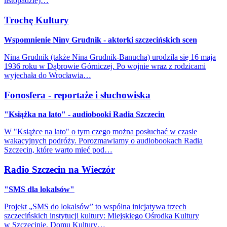
listopadzie)…
Trochę Kultury
Wspomnienie Niny Grudnik - aktorki szczecińskich scen
Nina Grudnik (także Nina Grudnik-Banucha) urodziła się 16 maja
1936 roku w Dąbrowie Górniczej. Po wojnie wraz z rodzicami
wyjechała do Wrocławia…
Fonosfera - reportaże i słuchowiska
"Książka na lato" - audiobooki Radia Szczecin
W "Książce na lato" o tym czego można posłuchać w czasie
wakacyjnych podróży. Porozmawiamy o audiobookach Radia
Szczecin, które warto mieć pod…
Radio Szczecin na Wieczór
"SMS dla lokalsów"
Projekt „SMS do lokalsów” to wspólna inicjatywa trzech
szczecińskich instytucji kultury: Miejskiego Ośrodka Kultury
w Szczecinie, Domu Kultury…