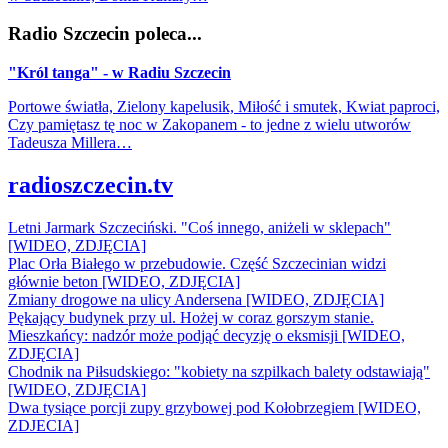
Radio Szczecin poleca...
"Król tanga" - w Radiu Szczecin
Portowe światła, Zielony kapelusik, Miłość i smutek, Kwiat paproci,
Czy pamiętasz tę noc w Zakopanem - to jedne z wielu utworów
Tadeusza Millera…
radioszczecin.tv
Letni Jarmark Szczeciński. "Coś innego, aniżeli w sklepach"
[WIDEO, ZDJĘCIA]
Plac Orła Białego w przebudowie. Część Szczecinian widzi
głównie beton [WIDEO, ZDJĘCIA]
Zmiany drogowe na ulicy Andersena [WIDEO, ZDJĘCIA]
Pękający budynek przy ul. Hożej w coraz gorszym stanie.
Mieszkańcy: nadzór może podjąć decyzję o eksmisji [WIDEO,
ZDJĘCIA]
Chodnik na Piłsudskiego: "kobiety na szpilkach balety odstawiają"
[WIDEO, ZDJĘCIA]
Dwa tysiące porcji zupy grzybowej pod Kołobrzegiem [WIDEO,
ZDJECIA]