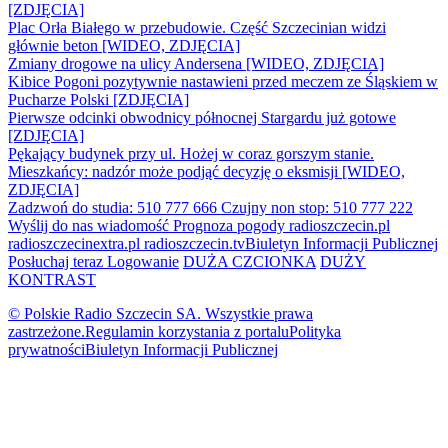
[ZDJĘCIA]
Plac Orła Białego w przebudowie. Część Szczecinian widzi
głównie beton [WIDEO, ZDJĘCIA]
Zmiany drogowe na ulicy Andersena [WIDEO, ZDJĘCIA]
Kibice Pogoni pozytywnie nastawieni przed meczem ze Śląskiem w
Pucharze Polski [ZDJĘCIA]
Pierwsze odcinki obwodnicy północnej Stargardu już gotowe
[ZDJĘCIA]
Pękający budynek przy ul. Hożej w coraz gorszym stanie.
Mieszkańcy: nadzór może podjąć decyzję o eksmisji [WIDEO,
ZDJĘCIA]
Zadzwoń do studia: 510 777 666
Czujny non stop: 510 777 222
Wyślij do nas wiadomość
Prognoza pogody
radioszczecin.pl
radioszczecinextra.pl
radioszczecin.tv
Biuletyn Informacji Publicznej
Posłuchaj teraz
Logowanie
DUŻA CZCIONKA
DUŻY
KONTRAST
© Polskie Radio Szczecin SA. Wszystkie prawa
zastrzeżone.
Regulamin korzystania z portalu
Polityka
prywatności
Biuletyn Informacji Publicznej