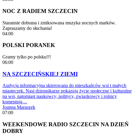
NOC Z RADIEM SZCZECIN
Starannie dobrana i zmiksowana muzyka nocnych marków.
Zapraszamy do słuchania!
04:00
POLSKI PORANEK
Gramy tylko po polsku!!!
06:00
NA SZCZECIŃSKIEJ ZIEMI
Audycja informacyjna skierowana do mieszkańców wsi i małych
miasteczek. Nasi dziennikarze pokazują życie społeczne i kulturalne
na wsi, natomiast naukowcy, politycy, związkowcy i rolnicy
komentują…
Joanna Maraszek
07:00
WEEKENDOWE RADIO SZCZECIN NA DZIEŃ
DOBRY