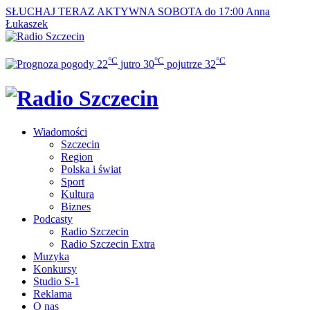
SŁUCHAJ TERAZ
AKTYWNA SOBOTA do 17:00
Anna
Łukaszek
°C
°C
°C
22
jutro
30
pojutrze
32
Wiadomości
Szczecin
Region
Polska i świat
Sport
Kultura
Biznes
Podcasty
Radio Szczecin
Radio Szczecin Extra
Muzyka
Konkursy
Studio S-1
Reklama
O nas