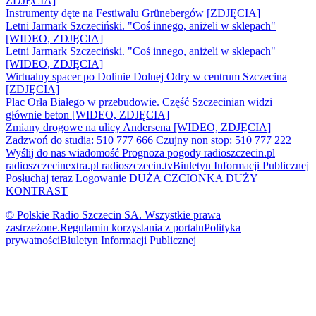
ZDJĘCIA]
Instrumenty dęte na Festiwalu Grünebergów [ZDJĘCIA]
Letni Jarmark Szczeciński. "Coś innego, aniżeli w sklepach"
[WIDEO, ZDJĘCIA]
Letni Jarmark Szczeciński. "Coś innego, aniżeli w sklepach"
[WIDEO, ZDJĘCIA]
Wirtualny spacer po Dolinie Dolnej Odry w centrum Szczecina
[ZDJĘCIA]
Plac Orła Białego w przebudowie. Część Szczecinian widzi
głównie beton [WIDEO, ZDJĘCIA]
Zmiany drogowe na ulicy Andersena [WIDEO, ZDJĘCIA]
Zadzwoń do studia: 510 777 666
Czujny non stop: 510 777 222
Wyślij do nas wiadomość
Prognoza pogody
radioszczecin.pl
radioszczecinextra.pl
radioszczecin.tv
Biuletyn Informacji Publicznej
Posłuchaj teraz
Logowanie
DUŻA CZCIONKA
DUŻY
KONTRAST
© Polskie Radio Szczecin SA. Wszystkie prawa
zastrzeżone.
Regulamin korzystania z portalu
Polityka
prywatności
Biuletyn Informacji Publicznej