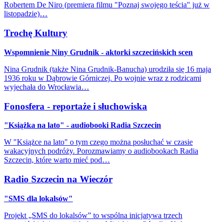
Robertem De Niro (premiera filmu "Poznaj swojego teścia" już w
listopadzie)…
Trochę Kultury
Wspomnienie Niny Grudnik - aktorki szczecińskich scen
Nina Grudnik (także Nina Grudnik-Banucha) urodziła się 16 maja
1936 roku w Dąbrowie Górniczej. Po wojnie wraz z rodzicami
wyjechała do Wrocławia…
Fonosfera - reportaże i słuchowiska
"Książka na lato" - audiobooki Radia Szczecin
W "Książce na lato" o tym czego można posłuchać w czasie
wakacyjnych podróży. Porozmawiamy o audiobookach Radia
Szczecin, które warto mieć pod…
Radio Szczecin na Wieczór
"SMS dla lokalsów"
Projekt „SMS do lokalsów” to wspólna inicjatywa trzech