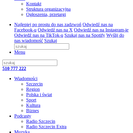
Kontakt
Struktura organizacyjna
Ogłoszenia, przetargi
Najlepiej po prostu do nas zadzwoń
Odwiedź nas na
Facebook-u
Odwiedź nas na X
Odwiedź nas na Instagram-ie
Odwiedź nas na TikTok-u
Szukaj nas na Spotify
Wyślij do
nas wiadomość
Szukaj
Menu
510 777 222
Wiadomości
Szczecin
Region
Polska i świat
Sport
Kultura
Biznes
Podcasty
Radio Szczecin
Radio Szczecin Extra
Muzyka