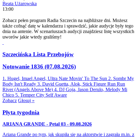
Beata Użarowska
13:00
Zobacz pełen program Radia Szczecin na najbliższe dni. Możesz
także cofnąć datę w kalendarzu i sprawdzić, jakie audycje były tego
dnia na antenie. W scenariuszach audycji znajdziesz listę wszystkich
uworów jakie wtedy graliśmy!
Szczecińska Lista Przebojów
Notowanie 1836 (07.08.2026)
1. Hugel, Imael Angel, Ultra Nate
Movin' To The Sun
2. Sombr
My
Body Isn't Ready
3. David Guetta, Alok, Stick Figure
Run Run
River (Angels Above Me)
4. DJ Goja, Jason Derulo, Melody
Mi
Chico
5. Temper City
Self Aware
Zobacz
Głosuj »
Płyta tygodnia
ARIANA GRANDE - Petal 03 - 09.08.2026
Ariana Grande po tym, jak skupiła się na aktorstwie i zagrała m.in. z