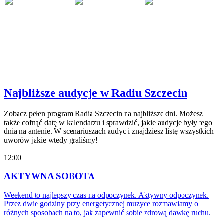
Najbliższe audycje w Radiu Szczecin
Zobacz pełen program Radia Szczecin na najbliższe dni. Możesz
także cofnąć datę w kalendarzu i sprawdzić, jakie audycje były tego
dnia na antenie. W scenariuszach audycji znajdziesz listę wszystkich
uworów jakie wtedy graliśmy!
12:00
AKTYWNA SOBOTA
Weekend to najlepszy czas na odpoczynek. Aktywny odpoczynek.
Przez dwie godziny przy energetycznej muzyce rozmawiamy o
różnych sposobach na to, jak zapewnić sobie zdrową dawkę ruchu.