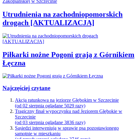
Utrudnienia na zachodniopomorskich
drogach [AKTUALIZACJA]
Piłkarki nożne Pogoni grają z Górnikiem
Łęczna
Najczęściej czytane
Akcja ratunkowa na jeziorze Głębokim w Szczecinie
(od 02 sierpnia oglądane 5029 razy)
Tragiczny finał wypoczynku nad Jeziorem Głębokie w
Szczecinie
(od 03 sierpnia oglądane 3836 razy)
Sąsiedzi interweniują w sprawie psa pozostawionego
samotnie w mieszkaniu