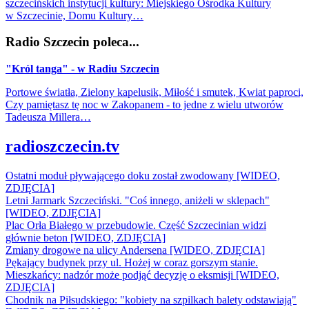
szczecińskich instytucji kultury: Miejskiego Ośrodka Kultury
w Szczecinie, Domu Kultury…
Radio Szczecin poleca...
"Król tanga" - w Radiu Szczecin
Portowe światła, Zielony kapelusik, Miłość i smutek, Kwiat paproci,
Czy pamiętasz tę noc w Zakopanem - to jedne z wielu utworów
Tadeusza Millera…
radioszczecin.tv
Ostatni moduł pływającego doku został zwodowany [WIDEO,
ZDJĘCIA]
Letni Jarmark Szczeciński. "Coś innego, aniżeli w sklepach"
[WIDEO, ZDJĘCIA]
Plac Orła Białego w przebudowie. Część Szczecinian widzi
głównie beton [WIDEO, ZDJĘCIA]
Zmiany drogowe na ulicy Andersena [WIDEO, ZDJĘCIA]
Pękający budynek przy ul. Hożej w coraz gorszym stanie.
Mieszkańcy: nadzór może podjąć decyzję o eksmisji [WIDEO,
ZDJĘCIA]
Chodnik na Piłsudskiego: "kobiety na szpilkach balety odstawiają"