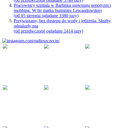
(od przedwczoraj oglądane 3746 razy)
Pracownicy szpitala w Barlinku ujawniają nepotyzm i
mobbing. W tle matka burmistrz Lewandowskiej
(od 05 sierpnia oglądane 3380 razy)
Przywiązany, bez dostępu do wody i jedzenia. Służby
odnalazły psa
(od przedwczoraj oglądane 2414 razy)