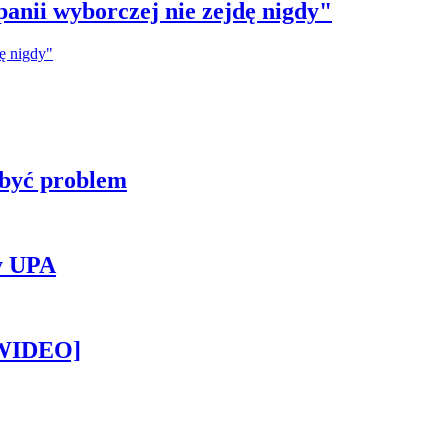
anii wyborczej nie zejdę nigdy"
 być problem
y UPA
[WIDEO]