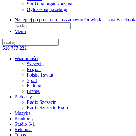
Struktura organizacyjna
Ogłoszenia, przetargi
Najlepiej po prostu do nas zadzwoń
Odwiedź nas na Facebook
Menu
510 777 222
Wiadomości
Szczecin
Region
Polska i świat
Sport
Kultura
Biznes
Podcasty
Radio Szczecin
Radio Szczecin Extra
Muzyka
Konkursy
Studio S-1
Reklama
O nas