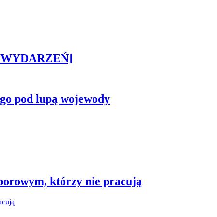
STA WYDARZEŃ]
ego pod lupą wojewody
borowym, którzy nie pracują