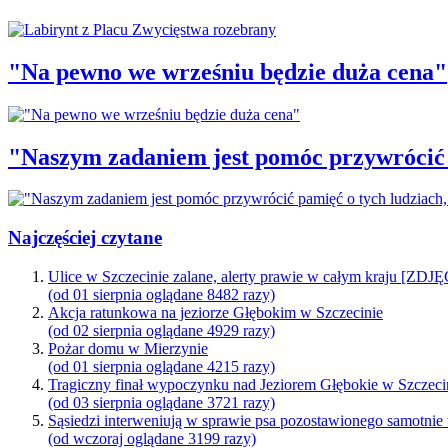
"Na pewno we wrześniu będzie duża cena"
"Naszym zadaniem jest pomóc przywrócić p
Najczęściej czytane
Ulice w Szczecinie zalane, alerty prawie w całym kraju [ZDJ
(od 01 sierpnia oglądane 8482 razy)
Akcja ratunkowa na jeziorze Głębokim w Szczecinie
(od 02 sierpnia oglądane 4929 razy)
Pożar domu w Mierzynie
(od 01 sierpnia oglądane 4215 razy)
Tragiczny finał wypoczynku nad Jeziorem Głębokie w Szczeci
(od 03 sierpnia oglądane 3721 razy)
Sąsiedzi interweniują w sprawie psa pozostawionego samotnie
(od wczoraj oglądane 3199 razy)