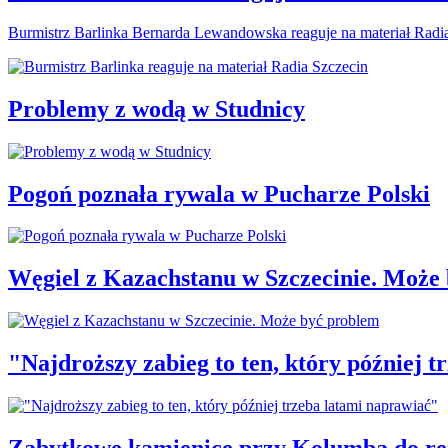
Burmistrz Barlinka Bernarda Lewandowska reaguje na materiał Radi
Problemy z wodą w Studnicy
Pogoń poznała rywala w Pucharze Polski
Węgiel z Kazachstanu w Szczecinie. Może
"Najdroższy zabieg to ten, który później 
Zabytkowe kamienice przy Kolumba do r