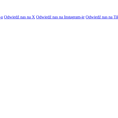
-u
Odwiedź nas na X
Odwiedź nas na Instagram-ie
Odwiedź nas na Ti