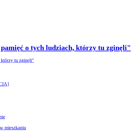
amięć o tych ludziach, którzy tu zginęli"
ĘCIA]
nie
 w mieszkaniu