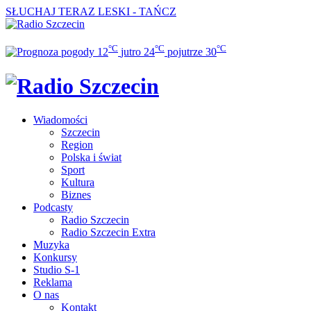
SŁUCHAJ TERAZ
LESKI - TAŃCZ
°C
°C
°C
12
jutro
24
pojutrze
30
Wiadomości
Szczecin
Region
Polska i świat
Sport
Kultura
Biznes
Podcasty
Radio Szczecin
Radio Szczecin Extra
Muzyka
Konkursy
Studio S-1
Reklama
O nas
Kontakt