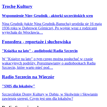
Trochę Kultury
Wspomnienie Niny Grudnik - aktorki szczecińskich scen
Nina Grudnik (także Nina Grudnik-Banucha) urodziła się 16 maja
1936 roku w Dąbrowie Górniczej. Po wojnie wraz z rodzicami
wyjechała do Wrocławia…
Fonosfera - reportaże i słuchowiska
"Książka na lato" - audiobooki Radia Szczecin
W "Książce na lato" o tym czego można posłuchać w czasie
wakacyjnych podróży. Porozmawiamy o audiobookach Radia
Szczecin, które warto mieć pod…
Radio Szczecin na Wieczór
"SMS dla lokalsów"
Szczecińskie Domy Kultury w Dąbiu, w Skolwinie i Słowianin
zawierają szeregi. Czym jest sms dla lokalsów?