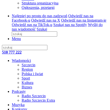
Struktura organizacyjna
Ogłoszenia, przetargi
Najlepiej po prostu do nas zadzwoń
Odwiedź nas na
Facebook-u
Odwiedź nas na X
Odwiedź nas na Instagram-ie
Odwiedź nas na TikTok-u
Szukaj nas na Spotify
Wyślij do
nas wiadomość
Szukaj
Menu
510 777 222
Wiadomości
Szczecin
Region
Polska i świat
Sport
Kultura
Biznes
Podcasty
Radio Szczecin
Radio Szczecin Extra
Muzyka
Konkursy