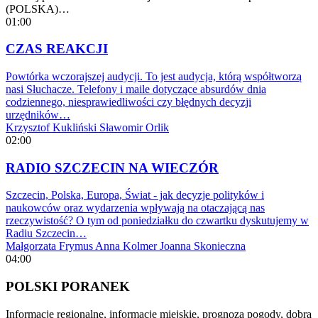
(POLSKA)…
01:00
CZAS REAKCJI
Powtórka wczorajszej audycji. To jest audycja, którą współtworzą
nasi Słuchacze. Telefony i maile dotyczące absurdów dnia
codziennego, niesprawiedliwości czy błędnych decyzji
urzędników…
Krzysztof Kukliński
Sławomir Orlik
02:00
RADIO SZCZECIN NA WIECZÓR
Szczecin, Polska, Europa, Świat - jak decyzje polityków i
naukowców oraz wydarzenia wpływają na otaczającą nas
rzeczywistość? O tym od poniedziałku do czwartku dyskutujemy w
Radiu Szczecin…
Małgorzata Frymus
Anna Kolmer
Joanna Skonieczna
04:00
POLSKI PORANEK
Informacje regionalne, informacje miejskie, prognoza pogody, dobra