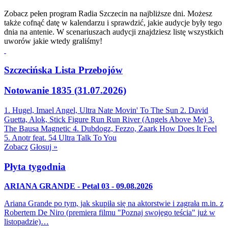
Zobacz pełen program Radia Szczecin na najbliższe dni. Możesz
także cofnąć datę w kalendarzu i sprawdzić, jakie audycje były tego
dnia na antenie. W scenariuszach audycji znajdziesz listę wszystkich
uworów jakie wtedy graliśmy!
Szczecińska Lista Przebojów
Notowanie 1835 (31.07.2026)
1. Hugel, Imael Angel, Ultra Nate
Movin' To The Sun
2. David
Guetta, Alok, Stick Figure
Run Run River (Angels Above Me)
3.
The Bausa
Magnetic
4. Dubdogz, Fezzo, Zaark
How Does It Feel
5. Anotr feat. 54 Ultra
Talk To You
Zobacz
Głosuj »
Płyta tygodnia
ARIANA GRANDE - Petal 03 - 09.08.2026
Ariana Grande po tym, jak skupiła się na aktorstwie i zagrała m.in. z
Robertem De Niro (premiera filmu "Poznaj swojego teścia" już w
listopadzie)…