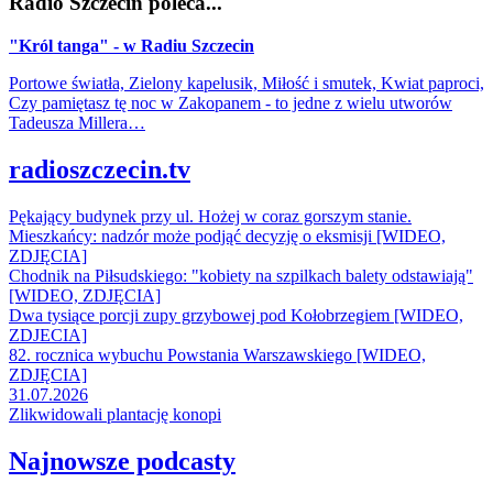
Radio Szczecin poleca...
"Król tanga" - w Radiu Szczecin
Portowe światła, Zielony kapelusik, Miłość i smutek, Kwiat paproci,
Czy pamiętasz tę noc w Zakopanem - to jedne z wielu utworów
Tadeusza Millera…
radioszczecin.tv
Pękający budynek przy ul. Hożej w coraz gorszym stanie.
Mieszkańcy: nadzór może podjąć decyzję o eksmisji [WIDEO,
ZDJĘCIA]
Chodnik na Piłsudskiego: "kobiety na szpilkach balety odstawiają"
[WIDEO, ZDJĘCIA]
Dwa tysiące porcji zupy grzybowej pod Kołobrzegiem [WIDEO,
ZDJECIA]
82. rocznica wybuchu Powstania Warszawskiego [WIDEO,
ZDJĘCIA]
31.07.2026
Zlikwidowali plantację konopi
Najnowsze podcasty