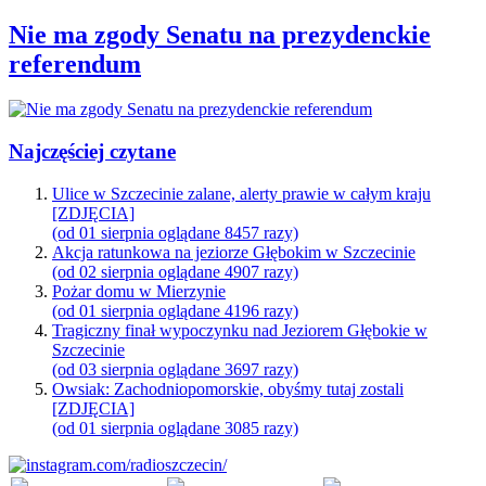
Nie ma zgody Senatu na prezydenckie
referendum
Najczęściej czytane
Ulice w Szczecinie zalane, alerty prawie w całym kraju
[ZDJĘCIA]
(od 01 sierpnia oglądane 8457 razy)
Akcja ratunkowa na jeziorze Głębokim w Szczecinie
(od 02 sierpnia oglądane 4907 razy)
Pożar domu w Mierzynie
(od 01 sierpnia oglądane 4196 razy)
Tragiczny finał wypoczynku nad Jeziorem Głębokie w
Szczecinie
(od 03 sierpnia oglądane 3697 razy)
Owsiak: Zachodniopomorskie, obyśmy tutaj zostali
[ZDJĘCIA]
(od 01 sierpnia oglądane 3085 razy)