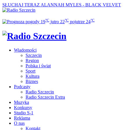
SŁUCHAJ TERAZ
ALANNAH MYLES - BLACK VELVET
°C
°C
°C
19
jutro
22
pojutrze
24
Wiadomości
Szczecin
Region
Polska i świat
Sport
Kultura
Biznes
Podcasty
Radio Szczecin
Radio Szczecin Extra
Muzyka
Konkursy
Studio S-1
Reklama
O nas
Kontakt