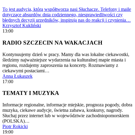
To jest audycja, którą współtworzą nasi Słuchacze. Telefony i maile
dotyczące absurdów dnia codziennego, niesprawiedliwości czy
błędnych decyzji urzędników, inspirują nas do reakcji i czynienia…
Krzysztof Kukliński
13:00
RADIO SZCZECIN NA WAKACJACH
Kontynuujemy dzień w pracy. Mamy dla was lokalne ciekawostki,
śledzimy najważniejsze wydarzenia na kulturalnej mapie miasta i
regionu, rozdajemy zaproszenia na koncerty. Rozmawiamy z
ciekawymi postaciami…
Anna Łukaszek
17:00
TEMATY I MUZYKA
Informacje regionalne, informacje miejskie, prognoza pogody, dobra
muzyka, ciekawe audycje, świetna zabawa, konkursy, nagrody.
Słuchaj przez internet lub w województwie zachodniopomorskiem
(POLSKA)…
Piotr Rokicki
19:00