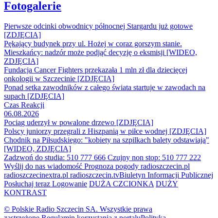
Fotogalerie
Pierwsze odcinki obwodnicy północnej Stargardu już gotowe
[ZDJĘCIA]
Pękający budynek przy ul. Hożej w coraz gorszym stanie.
Mieszkańcy: nadzór może podjąć decyzję o eksmisji [WIDEO,
ZDJĘCIA]
Fundacja Cancer Fighters przekazała 1 mln zł dla dziecięcej
onkologii w Szczecinie [ZDJĘCIA]
Ponad setka zawodników z całego świata startuje w zawodach na
supach [ZDJĘCIA]
Czas Reakcji
06.08.2026
Pociąg uderzył w powalone drzewo [ZDJĘCIA]
Polscy juniorzy przegrali z Hiszpanią w piłce wodnej [ZDJĘCIA]
Chodnik na Piłsudskiego: "kobiety na szpilkach balety odstawiają"
[WIDEO, ZDJĘCIA]
Zadzwoń do studia: 510 777 666
Czujny non stop: 510 777 222
Wyślij do nas wiadomość
Prognoza pogody
radioszczecin.pl
radioszczecinextra.pl
radioszczecin.tv
Biuletyn Informacji Publicznej
Posłuchaj teraz
Logowanie
DUŻA CZCIONKA
DUŻY
KONTRAST
© Polskie Radio Szczecin SA. Wszystkie prawa
zastrzeżone.
Regulamin korzystania z portalu
Polityka