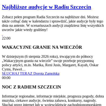
Najbliższe audycje w Radiu Szczecin
Zobacz pełen program Radia Szczecin na najbliższe dni. Możesz
także cofnąć datę w kalendarzu i sprawdzić, jakie audycje były tego
dnia na antenie. W scenariuszach audycji znajdziesz listę wszystkich
uworów jakie wtedy graliśmy!
22:00
WAKACYJNE GRANIE NA WIECZÓR
W dzisiejszym (6 sierpnia 2026 roku), trwającym do północy
„Wakacyjnym graniu na wieczór” swoje przeboje przypomną
polscy artyści, m.in. Marika, Reni Jusis, Margaret, Kayah, Oskar
Cyms, Paweł…
SŁUCHAJ TERAZ
Dorota Zamolska
00:00
NOC Z RADIEM SZCZECIN
Informacje regionalne, informacje miejskie, prognoza pogody, dobra
muzyka, ciekawe audycje, świetna zabawa, konkursy, nagrody.
Słuchaj przez internet lub w województwie zachodniopomorskiem