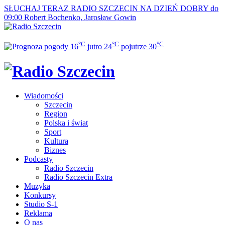
SŁUCHAJ TERAZ
RADIO SZCZECIN NA DZIEŃ DOBRY do
09:00
Robert Bochenko, Jarosław Gowin
°C
°C
°C
16
jutro
24
pojutrze
30
Wiadomości
Szczecin
Region
Polska i świat
Sport
Kultura
Biznes
Podcasty
Radio Szczecin
Radio Szczecin Extra
Muzyka
Konkursy
Studio S-1
Reklama
O nas