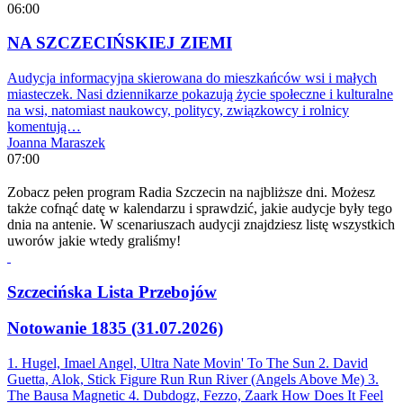
06:00
NA SZCZECIŃSKIEJ ZIEMI
Audycja informacyjna skierowana do mieszkańców wsi i małych
miasteczek. Nasi dziennikarze pokazują życie społeczne i kulturalne
na wsi, natomiast naukowcy, politycy, związkowcy i rolnicy
komentują…
Joanna Maraszek
07:00
Zobacz pełen program Radia Szczecin na najbliższe dni. Możesz
także cofnąć datę w kalendarzu i sprawdzić, jakie audycje były tego
dnia na antenie. W scenariuszach audycji znajdziesz listę wszystkich
uworów jakie wtedy graliśmy!
Szczecińska Lista Przebojów
Notowanie 1835 (31.07.2026)
1. Hugel, Imael Angel, Ultra Nate
Movin' To The Sun
2. David
Guetta, Alok, Stick Figure
Run Run River (Angels Above Me)
3.
The Bausa
Magnetic
4. Dubdogz, Fezzo, Zaark
How Does It Feel