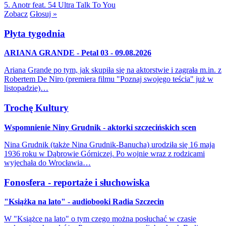
5. Anotr feat. 54 Ultra
Talk To You
Zobacz
Głosuj »
Płyta tygodnia
ARIANA GRANDE - Petal 03 - 09.08.2026
Ariana Grande po tym, jak skupiła się na aktorstwie i zagrała m.in. z
Robertem De Niro (premiera filmu "Poznaj swojego teścia" już w
listopadzie)…
Trochę Kultury
Wspomnienie Niny Grudnik - aktorki szczecińskich scen
Nina Grudnik (także Nina Grudnik-Banucha) urodziła się 16 maja
1936 roku w Dąbrowie Górniczej. Po wojnie wraz z rodzicami
wyjechała do Wrocławia…
Fonosfera - reportaże i słuchowiska
"Książka na lato" - audiobooki Radia Szczecin
W "Książce na lato" o tym czego można posłuchać w czasie