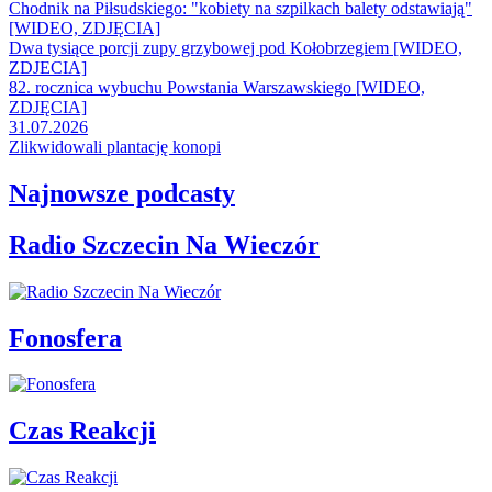
Chodnik na Piłsudskiego: "kobiety na szpilkach balety odstawiają"
[WIDEO, ZDJĘCIA]
Dwa tysiące porcji zupy grzybowej pod Kołobrzegiem [WIDEO,
ZDJECIA]
82. rocznica wybuchu Powstania Warszawskiego [WIDEO,
ZDJĘCIA]
31.07.2026
Zlikwidowali plantację konopi
Najnowsze podcasty
Radio Szczecin Na Wieczór
Fonosfera
Czas Reakcji