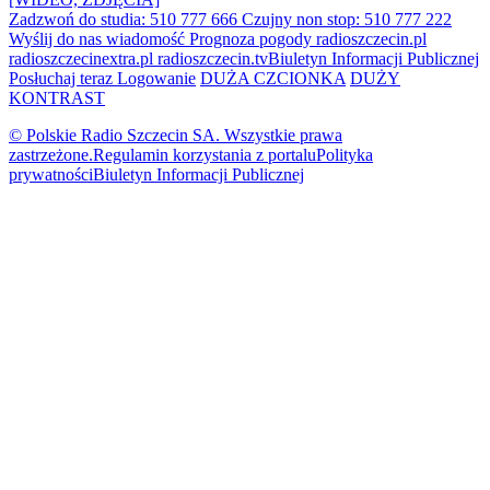
Zadzwoń do studia: 510 777 666
Czujny non stop: 510 777 222
Wyślij do nas wiadomość
Prognoza pogody
radioszczecin.pl
radioszczecinextra.pl
radioszczecin.tv
Biuletyn Informacji Publicznej
Posłuchaj teraz
Logowanie
DUŻA CZCIONKA
DUŻY
KONTRAST
© Polskie Radio Szczecin SA. Wszystkie prawa
zastrzeżone.
Regulamin korzystania z portalu
Polityka
prywatności
Biuletyn Informacji Publicznej