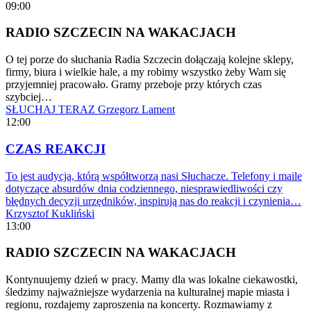
09:00
RADIO SZCZECIN NA WAKACJACH
O tej porze do słuchania Radia Szczecin dołączają kolejne sklepy,
firmy, biura i wielkie hale, a my robimy wszystko żeby Wam się
przyjemniej pracowało. Gramy przeboje przy których czas
szybciej…
SŁUCHAJ TERAZ
Grzegorz Lament
12:00
CZAS REAKCJI
To jest audycja, którą współtworzą nasi Słuchacze. Telefony i maile
dotyczące absurdów dnia codziennego, niesprawiedliwości czy
błędnych decyzji urzędników, inspirują nas do reakcji i czynienia…
Krzysztof Kukliński
13:00
RADIO SZCZECIN NA WAKACJACH
Kontynuujemy dzień w pracy. Mamy dla was lokalne ciekawostki,
śledzimy najważniejsze wydarzenia na kulturalnej mapie miasta i
regionu, rozdajemy zaproszenia na koncerty. Rozmawiamy z