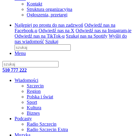
Kontakt
Struktura organizacyjna
Ogłoszenia, przetargi
Najlepiej po prostu do nas zadzwoń
Odwiedź nas na
Facebook-u
Odwiedź nas na X
Odwiedź nas na Instagram-ie
Odwiedź nas na TikTok-u
Szukaj nas na Spotify
Wyślij do
nas wiadomość
Szukaj
Menu
510 777 222
Wiadomości
Szczecin
Region
Polska i świat
Sport
Kultura
Biznes
Podcasty
Radio Szczecin
Radio Szczecin Extra
Muzyka