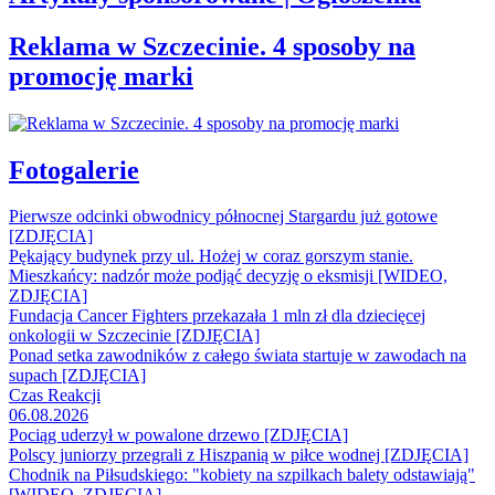
Reklama w Szczecinie. 4 sposoby na
promocję marki
Fotogalerie
Pierwsze odcinki obwodnicy północnej Stargardu już gotowe
[ZDJĘCIA]
Pękający budynek przy ul. Hożej w coraz gorszym stanie.
Mieszkańcy: nadzór może podjąć decyzję o eksmisji [WIDEO,
ZDJĘCIA]
Fundacja Cancer Fighters przekazała 1 mln zł dla dziecięcej
onkologii w Szczecinie [ZDJĘCIA]
Ponad setka zawodników z całego świata startuje w zawodach na
supach [ZDJĘCIA]
Czas Reakcji
06.08.2026
Pociąg uderzył w powalone drzewo [ZDJĘCIA]
Polscy juniorzy przegrali z Hiszpanią w piłce wodnej [ZDJĘCIA]
Chodnik na Piłsudskiego: "kobiety na szpilkach balety odstawiają"
[WIDEO, ZDJĘCIA]