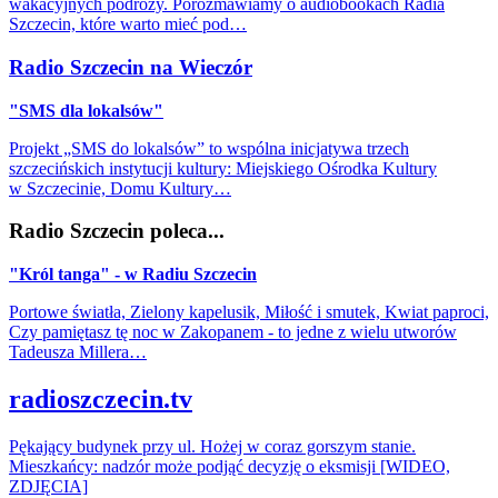
wakacyjnych podróży. Porozmawiamy o audiobookach Radia
Szczecin, które warto mieć pod…
Radio Szczecin na Wieczór
"SMS dla lokalsów"
Projekt „SMS do lokalsów” to wspólna inicjatywa trzech
szczecińskich instytucji kultury: Miejskiego Ośrodka Kultury
w Szczecinie, Domu Kultury…
Radio Szczecin poleca...
"Król tanga" - w Radiu Szczecin
Portowe światła, Zielony kapelusik, Miłość i smutek, Kwiat paproci,
Czy pamiętasz tę noc w Zakopanem - to jedne z wielu utworów
Tadeusza Millera…
radioszczecin.tv
Pękający budynek przy ul. Hożej w coraz gorszym stanie.
Mieszkańcy: nadzór może podjąć decyzję o eksmisji [WIDEO,
ZDJĘCIA]