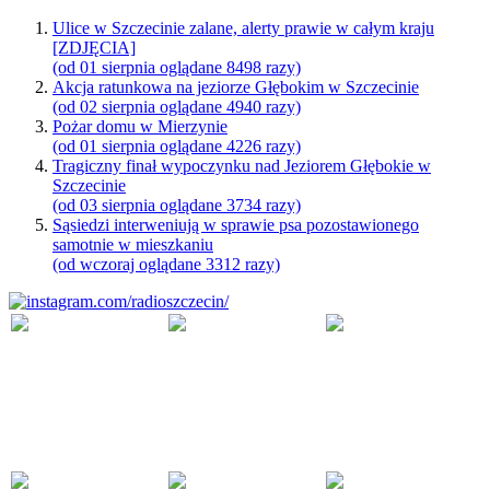
Ulice w Szczecinie zalane, alerty prawie w całym kraju
[ZDJĘCIA]
(od 01 sierpnia oglądane 8498 razy)
Akcja ratunkowa na jeziorze Głębokim w Szczecinie
(od 02 sierpnia oglądane 4940 razy)
Pożar domu w Mierzynie
(od 01 sierpnia oglądane 4226 razy)
Tragiczny finał wypoczynku nad Jeziorem Głębokie w
Szczecinie
(od 03 sierpnia oglądane 3734 razy)
Sąsiedzi interweniują w sprawie psa pozostawionego
samotnie w mieszkaniu
(od wczoraj oglądane 3312 razy)