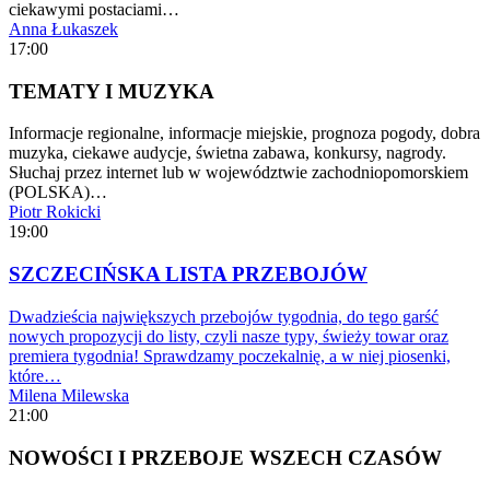
ciekawymi postaciami…
Anna Łukaszek
17:00
TEMATY I MUZYKA
Informacje regionalne, informacje miejskie, prognoza pogody, dobra
muzyka, ciekawe audycje, świetna zabawa, konkursy, nagrody.
Słuchaj przez internet lub w województwie zachodniopomorskiem
(POLSKA)…
Piotr Rokicki
19:00
SZCZECIŃSKA LISTA PRZEBOJÓW
Dwadzieścia największych przebojów tygodnia, do tego garść
nowych propozycji do listy, czyli nasze typy, świeży towar oraz
premiera tygodnia! Sprawdzamy poczekalnię, a w niej piosenki,
które…
Milena Milewska
21:00
NOWOŚCI I PRZEBOJE WSZECH CZASÓW