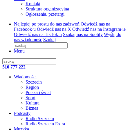
Kontakt
Struktura organizacyjna
Ogłoszenia, przetargi
Najlepiej po prostu do nas zadzwoń
Odwiedź nas na
Facebook-u
Odwiedź nas na X
Odwiedź nas na Instagram-ie
Odwiedź nas na TikTok-u
Szukaj nas na Spotify
Wyślij do
nas wiadomość
Szukaj
Menu
510 777 222
Wiadomości
Szczecin
Region
Polska i świat
Sport
Kultura
Biznes
Podcasty
Radio Szczecin
Radio Szczecin Extra
Muzyka