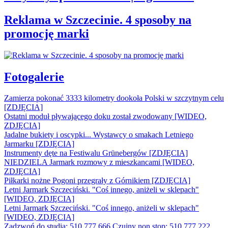
Reklama w Szczecinie. 4 sposoby na
promocję marki
Fotogalerie
Zamierza pokonać 3333 kilometry dookoła Polski w szczytnym celu
[ZDJĘCIA]
Ostatni moduł pływającego doku został zwodowany [WIDEO,
ZDJĘCIA]
Jadalne bukiety i oscypki... Wystawcy o smakach Letniego
Jarmarku [ZDJĘCIA]
Instrumenty dęte na Festiwalu Grünebergów [ZDJĘCIA]
NIEDZIELA Jarmark rozmowy z mieszkancami [WIDEO,
ZDJĘCIA]
Piłkarki nożne Pogoni przegrały z Górnikiem [ZDJĘCIA]
Letni Jarmark Szczeciński. "Coś innego, aniżeli w sklepach"
[WIDEO, ZDJĘCIA]
Letni Jarmark Szczeciński. "Coś innego, aniżeli w sklepach"
[WIDEO, ZDJĘCIA]
Zadzwoń do studia: 510 777 666
Czujny non stop: 510 777 222