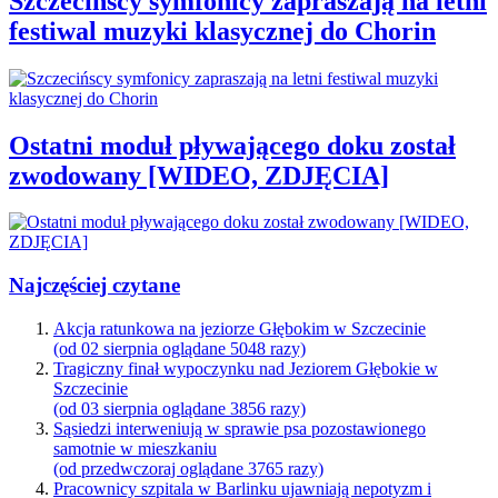
Szczecińscy symfonicy zapraszają na letni
festiwal muzyki klasycznej do Chorin
Ostatni moduł pływającego doku został
zwodowany [WIDEO, ZDJĘCIA]
Najczęściej czytane
Akcja ratunkowa na jeziorze Głębokim w Szczecinie
(od 02 sierpnia oglądane 5048 razy)
Tragiczny finał wypoczynku nad Jeziorem Głębokie w
Szczecinie
(od 03 sierpnia oglądane 3856 razy)
Sąsiedzi interweniują w sprawie psa pozostawionego
samotnie w mieszkaniu
(od przedwczoraj oglądane 3765 razy)
Pracownicy szpitala w Barlinku ujawniają nepotyzm i