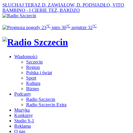
SŁUCHAJ TERAZ
D. ZAWIAŁOW, D. PODSIADŁO, VITO
BAMBINO - I CIEBIE TEŻ, BARDZO
°C
°C
°C
23
jutro
30
pojutrze
32
Wiadomości
Szczecin
Region
Polska i świat
Sport
Kultura
Biznes
Podcasty
Radio Szczecin
Radio Szczecin Extra
Muzyka
Konkursy
Studio S-1
Reklama
O nas