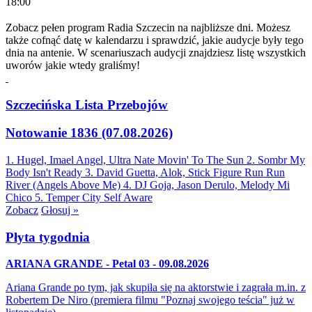
18:00
Zobacz pełen program Radia Szczecin na najbliższe dni. Możesz
także cofnąć datę w kalendarzu i sprawdzić, jakie audycje były tego
dnia na antenie. W scenariuszach audycji znajdziesz listę wszystkich
uworów jakie wtedy graliśmy!
Szczecińska Lista Przebojów
Notowanie 1836 (07.08.2026)
1. Hugel, Imael Angel, Ultra Nate
Movin' To The Sun
2. Sombr
My
Body Isn't Ready
3. David Guetta, Alok, Stick Figure
Run Run
River (Angels Above Me)
4. DJ Goja, Jason Derulo, Melody
Mi
Chico
5. Temper City
Self Aware
Zobacz
Głosuj »
Płyta tygodnia
ARIANA GRANDE - Petal 03 - 09.08.2026
Ariana Grande po tym, jak skupiła się na aktorstwie i zagrała m.in. z
Robertem De Niro (premiera filmu "Poznaj swojego teścia" już w