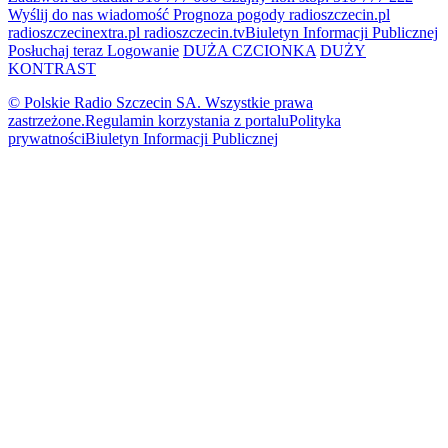
Wyślij do nas wiadomość
Prognoza pogody
radioszczecin.pl
radioszczecinextra.pl
radioszczecin.tv
Biuletyn Informacji Publicznej
Posłuchaj teraz
Logowanie
DUŻA CZCIONKA
DUŻY
KONTRAST
© Polskie Radio Szczecin SA. Wszystkie prawa
zastrzeżone.
Regulamin korzystania z portalu
Polityka
prywatności
Biuletyn Informacji Publicznej