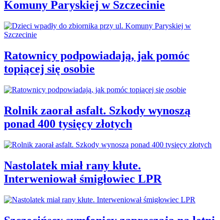
Komuny Paryskiej w Szczecinie
Ratownicy podpowiadają, jak pomóc
topiącej się osobie
Rolnik zaorał asfalt. Szkody wynoszą
ponad 400 tysięcy złotych
Nastolatek miał rany kłute.
Interweniował śmigłowiec LPR