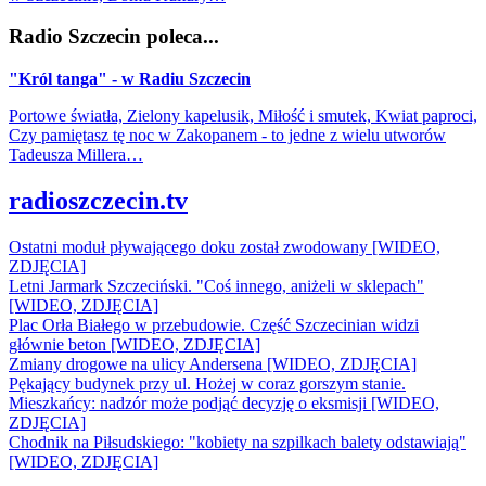
Radio Szczecin poleca...
"Król tanga" - w Radiu Szczecin
Portowe światła, Zielony kapelusik, Miłość i smutek, Kwiat paproci,
Czy pamiętasz tę noc w Zakopanem - to jedne z wielu utworów
Tadeusza Millera…
radioszczecin.tv
Ostatni moduł pływającego doku został zwodowany [WIDEO,
ZDJĘCIA]
Letni Jarmark Szczeciński. "Coś innego, aniżeli w sklepach"
[WIDEO, ZDJĘCIA]
Plac Orła Białego w przebudowie. Część Szczecinian widzi
głównie beton [WIDEO, ZDJĘCIA]
Zmiany drogowe na ulicy Andersena [WIDEO, ZDJĘCIA]
Pękający budynek przy ul. Hożej w coraz gorszym stanie.
Mieszkańcy: nadzór może podjąć decyzję o eksmisji [WIDEO,
ZDJĘCIA]
Chodnik na Piłsudskiego: "kobiety na szpilkach balety odstawiają"
[WIDEO, ZDJĘCIA]