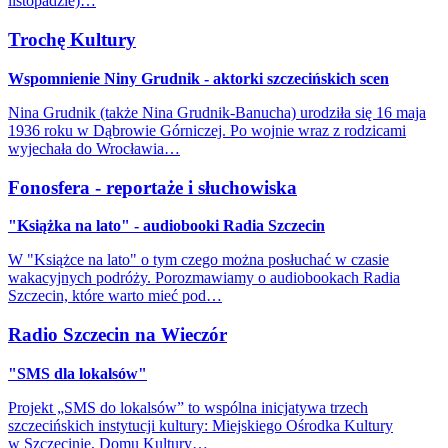
listopadzie)…
Trochę Kultury
Wspomnienie Niny Grudnik - aktorki szczecińskich scen
Nina Grudnik (także Nina Grudnik-Banucha) urodziła się 16 maja
1936 roku w Dąbrowie Górniczej. Po wojnie wraz z rodzicami
wyjechała do Wrocławia…
Fonosfera - reportaże i słuchowiska
"Książka na lato" - audiobooki Radia Szczecin
W "Książce na lato" o tym czego można posłuchać w czasie
wakacyjnych podróży. Porozmawiamy o audiobookach Radia
Szczecin, które warto mieć pod…
Radio Szczecin na Wieczór
"SMS dla lokalsów"
Projekt „SMS do lokalsów” to wspólna inicjatywa trzech
szczecińskich instytucji kultury: Miejskiego Ośrodka Kultury
w Szczecinie, Domu Kultury…