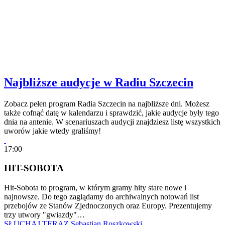
Najbliższe audycje w Radiu Szczecin
Zobacz pełen program Radia Szczecin na najbliższe dni. Możesz
także cofnąć datę w kalendarzu i sprawdzić, jakie audycje były tego
dnia na antenie. W scenariuszach audycji znajdziesz listę wszystkich
uworów jakie wtedy graliśmy!
17:00
HIT-SOBOTA
Hit-Sobota to program, w którym gramy hity stare nowe i
najnowsze. Do tego zaglądamy do archiwalnych notowań list
przebojów ze Stanów Zjednoczonych oraz Europy. Prezentujemy
trzy utwory "gwiazdy"…
SŁUCHAJ TERAZ
Sebastian Roszkowski