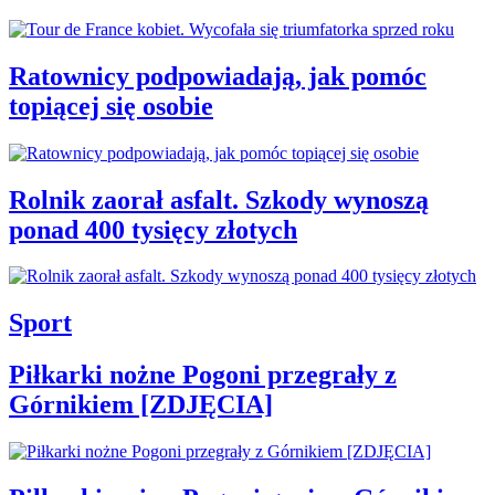
Ratownicy podpowiadają, jak pomóc
topiącej się osobie
Rolnik zaorał asfalt. Szkody wynoszą
ponad 400 tysięcy złotych
Sport
Piłkarki nożne Pogoni przegrały z
Górnikiem [ZDJĘCIA]