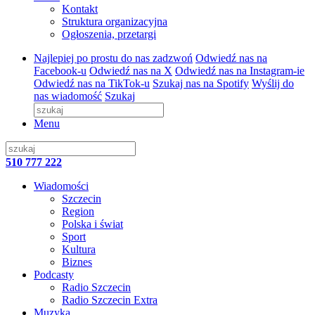
Kontakt
Struktura organizacyjna
Ogłoszenia, przetargi
Najlepiej po prostu do nas zadzwoń
Odwiedź nas na
Facebook-u
Odwiedź nas na X
Odwiedź nas na Instagram-ie
Odwiedź nas na TikTok-u
Szukaj nas na Spotify
Wyślij do
nas wiadomość
Szukaj
Menu
510 777 222
Wiadomości
Szczecin
Region
Polska i świat
Sport
Kultura
Biznes
Podcasty
Radio Szczecin
Radio Szczecin Extra
Muzyka