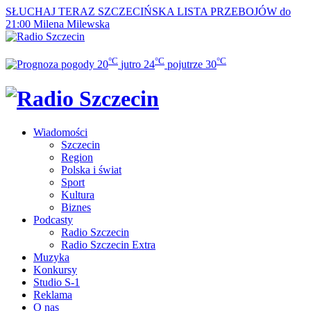
SŁUCHAJ TERAZ
SZCZECIŃSKA LISTA PRZEBOJÓW do
21:00
Milena Milewska
°C
°C
°C
20
jutro
24
pojutrze
30
Wiadomości
Szczecin
Region
Polska i świat
Sport
Kultura
Biznes
Podcasty
Radio Szczecin
Radio Szczecin Extra
Muzyka
Konkursy
Studio S-1
Reklama
O nas