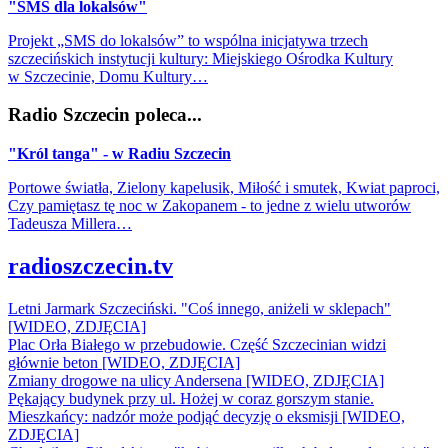
"SMS dla lokalsów"
Projekt „SMS do lokalsów” to wspólna inicjatywa trzech
szczecińskich instytucji kultury: Miejskiego Ośrodka Kultury
w Szczecinie, Domu Kultury…
Radio Szczecin poleca...
"Król tanga" - w Radiu Szczecin
Portowe światła, Zielony kapelusik, Miłość i smutek, Kwiat paproci,
Czy pamiętasz tę noc w Zakopanem - to jedne z wielu utworów
Tadeusza Millera…
radioszczecin.tv
Letni Jarmark Szczeciński. "Coś innego, aniżeli w sklepach"
[WIDEO, ZDJĘCIA]
Plac Orła Białego w przebudowie. Część Szczecinian widzi
głównie beton [WIDEO, ZDJĘCIA]
Zmiany drogowe na ulicy Andersena [WIDEO, ZDJĘCIA]
Pękający budynek przy ul. Hożej w coraz gorszym stanie.
Mieszkańcy: nadzór może podjąć decyzję o eksmisji [WIDEO,
ZDJĘCIA]