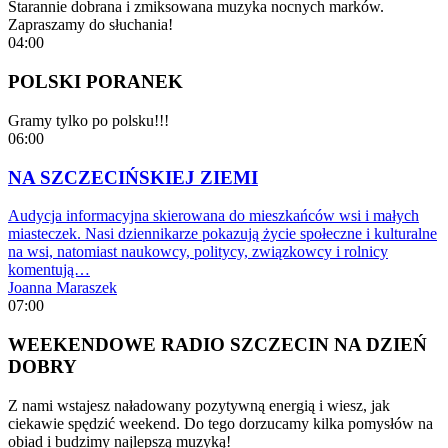
Starannie dobrana i zmiksowana muzyka nocnych marków.
Zapraszamy do słuchania!
04:00
POLSKI PORANEK
Gramy tylko po polsku!!!
06:00
NA SZCZECIŃSKIEJ ZIEMI
Audycja informacyjna skierowana do mieszkańców wsi i małych
miasteczek. Nasi dziennikarze pokazują życie społeczne i kulturalne
na wsi, natomiast naukowcy, politycy, związkowcy i rolnicy
komentują…
Joanna Maraszek
07:00
WEEKENDOWE RADIO SZCZECIN NA DZIEŃ
DOBRY
Z nami wstajesz naładowany pozytywną energią i wiesz, jak
ciekawie spędzić weekend. Do tego dorzucamy kilka pomysłów na
obiad i budzimy najlepszą muzyką!