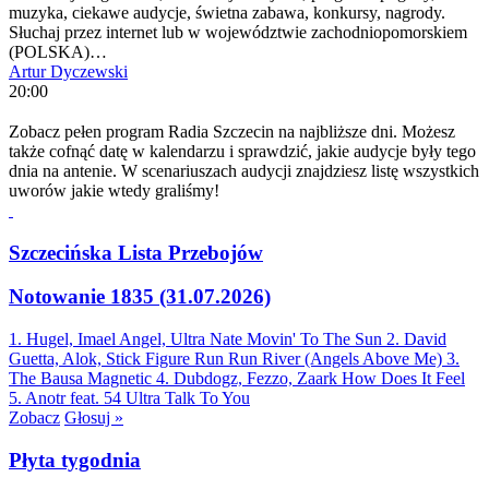
muzyka, ciekawe audycje, świetna zabawa, konkursy, nagrody.
Słuchaj przez internet lub w województwie zachodniopomorskiem
(POLSKA)…
Artur Dyczewski
20:00
Zobacz pełen program Radia Szczecin na najbliższe dni. Możesz
także cofnąć datę w kalendarzu i sprawdzić, jakie audycje były tego
dnia na antenie. W scenariuszach audycji znajdziesz listę wszystkich
uworów jakie wtedy graliśmy!
Szczecińska Lista Przebojów
Notowanie 1835 (31.07.2026)
1. Hugel, Imael Angel, Ultra Nate
Movin' To The Sun
2. David
Guetta, Alok, Stick Figure
Run Run River (Angels Above Me)
3.
The Bausa
Magnetic
4. Dubdogz, Fezzo, Zaark
How Does It Feel
5. Anotr feat. 54 Ultra
Talk To You
Zobacz
Głosuj »
Płyta tygodnia