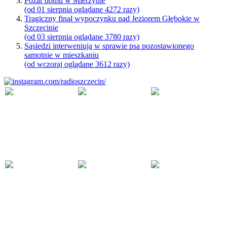
Pożar domu w Mierzynie
(od 01 sierpnia oglądane 4272 razy)
Tragiczny finał wypoczynku nad Jeziorem Głębokie w
Szczecinie
(od 03 sierpnia oglądane 3780 razy)
Sąsiedzi interweniują w sprawie psa pozostawionego
samotnie w mieszkaniu
(od wczoraj oglądane 3612 razy)