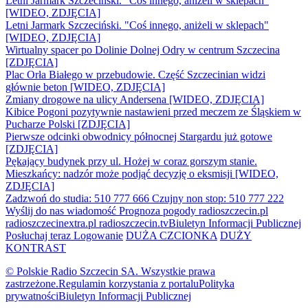
Letni Jarmark Szczeciński. "Coś innego, aniżeli w sklepach"
[WIDEO, ZDJĘCIA]
Letni Jarmark Szczeciński. "Coś innego, aniżeli w sklepach"
[WIDEO, ZDJĘCIA]
Wirtualny spacer po Dolinie Dolnej Odry w centrum Szczecina
[ZDJĘCIA]
Plac Orła Białego w przebudowie. Część Szczecinian widzi
głównie beton [WIDEO, ZDJĘCIA]
Zmiany drogowe na ulicy Andersena [WIDEO, ZDJĘCIA]
Kibice Pogoni pozytywnie nastawieni przed meczem ze Śląskiem w
Pucharze Polski [ZDJĘCIA]
Pierwsze odcinki obwodnicy północnej Stargardu już gotowe
[ZDJĘCIA]
Pękający budynek przy ul. Hożej w coraz gorszym stanie.
Mieszkańcy: nadzór może podjąć decyzję o eksmisji [WIDEO,
ZDJĘCIA]
Zadzwoń do studia: 510 777 666
Czujny non stop: 510 777 222
Wyślij do nas wiadomość
Prognoza pogody
radioszczecin.pl
radioszczecinextra.pl
radioszczecin.tv
Biuletyn Informacji Publicznej
Posłuchaj teraz
Logowanie
DUŻA CZCIONKA
DUŻY
KONTRAST
© Polskie Radio Szczecin SA. Wszystkie prawa
zastrzeżone.
Regulamin korzystania z portalu
Polityka
prywatności
Biuletyn Informacji Publicznej