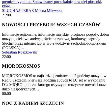
premiera tygodnia! Sprawdzamy poczekalnię, a w niej piosenki,
które…
SŁUCHAJ TERAZ
Milena Milewska
21:00
NOWOŚCI I PRZEBOJE WSZECH CZASÓW
Informacje regionalne, informacje miejskie, prognoza pogody, dobra
muzyka, ciekawe audycje, świetna zabawa, konkursy, nagrody.
Słuchaj przez internet lub w województwie zachodniopomorskiem
(POLSKA)…
Sebastian Roszkowski
22:00
MIQROKOSMOS
MIQROKOSMOS to najbardziej zmixowane 2 godziny muzyki w
Radiu Szczecin. Pierwsza godzina audycji to DJ set w wykonaniu
DJa MIQRO, podczas którego usłyszycie muzyczne nowości oraz
dużo niespotykanych…
00:00
NOC Z RADIEM SZCZECIN