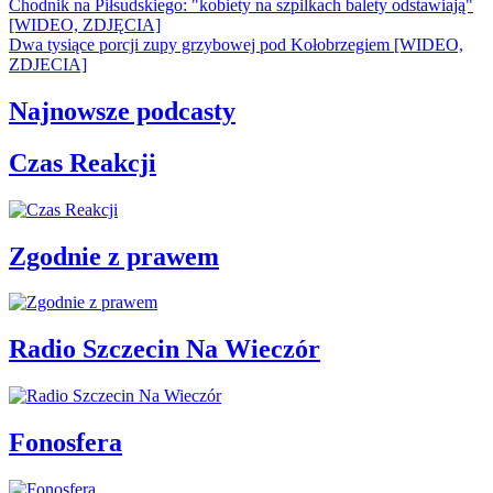
Chodnik na Piłsudskiego: "kobiety na szpilkach balety odstawiają"
[WIDEO, ZDJĘCIA]
Dwa tysiące porcji zupy grzybowej pod Kołobrzegiem [WIDEO,
ZDJECIA]
Najnowsze podcasty
Czas Reakcji
Zgodnie z prawem
Radio Szczecin Na Wieczór
Fonosfera