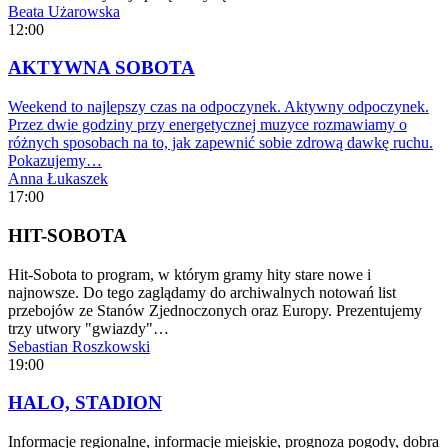
Beata Użarowska
12:00
AKTYWNA SOBOTA
Weekend to najlepszy czas na odpoczynek. Aktywny odpoczynek.
Przez dwie godziny przy energetycznej muzyce rozmawiamy o
różnych sposobach na to, jak zapewnić sobie zdrową dawkę ruchu.
Pokazujemy…
Anna Łukaszek
17:00
HIT-SOBOTA
Hit-Sobota to program, w którym gramy hity stare nowe i
najnowsze. Do tego zaglądamy do archiwalnych notowań list
przebojów ze Stanów Zjednoczonych oraz Europy. Prezentujemy
trzy utwory "gwiazdy"…
Sebastian Roszkowski
19:00
HALO, STADION
Informacje regionalne, informacje miejskie, prognoza pogody, dobra