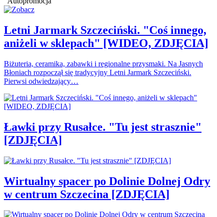
Autopromocja
Letni Jarmark Szczeciński. "Coś innego,
aniżeli w sklepach" [WIDEO, ZDJĘCIA]
Biżuteria, ceramika, zabawki i regionalne przysmaki. Na Jasnych
Błoniach rozpoczął się tradycyjny Letni Jarmark Szczeciński.
Pierwsi odwiedzający…
Ławki przy Rusałce. "Tu jest strasznie"
[ZDJĘCIA]
Wirtualny spacer po Dolinie Dolnej Odry
w centrum Szczecina [ZDJĘCIA]