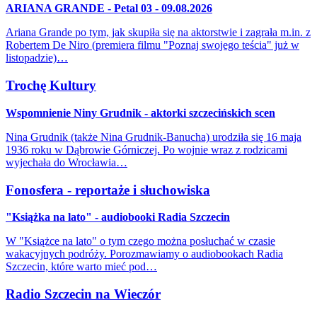
ARIANA GRANDE - Petal 03 - 09.08.2026
Ariana Grande po tym, jak skupiła się na aktorstwie i zagrała m.in. z
Robertem De Niro (premiera filmu "Poznaj swojego teścia" już w
listopadzie)…
Trochę Kultury
Wspomnienie Niny Grudnik - aktorki szczecińskich scen
Nina Grudnik (także Nina Grudnik-Banucha) urodziła się 16 maja
1936 roku w Dąbrowie Górniczej. Po wojnie wraz z rodzicami
wyjechała do Wrocławia…
Fonosfera - reportaże i słuchowiska
"Książka na lato" - audiobooki Radia Szczecin
W "Książce na lato" o tym czego można posłuchać w czasie
wakacyjnych podróży. Porozmawiamy o audiobookach Radia
Szczecin, które warto mieć pod…
Radio Szczecin na Wieczór