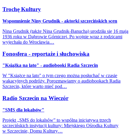
Trochę Kultury
Wspomnienie Niny Grudnik - aktorki szczecińskich scen
Nina Grudnik (także Nina Grudnik-Banucha) urodziła się 16 maja
1936 roku w Dąbrowie Górniczej. Po wojnie wraz z rodzicami
wyjechała do Wrocławia…
Fonosfera - reportaże i słuchowiska
"Książka na lato" - audiobooki Radia Szczecin
W "Książce na lato" o tym czego można posłuchać w czasie
wakacyjnych podróży. Porozmawiamy o audiobookach Radia
Szczecin, które warto mieć pod…
Radio Szczecin na Wieczór
"SMS dla lokalsów"
Projekt „SMS do lokalsów” to wspólna inicjatywa trzech
szczecińskich instytucji kultury: Miejskiego Ośrodka Kultury
w Szczecinie, Domu Kultury…