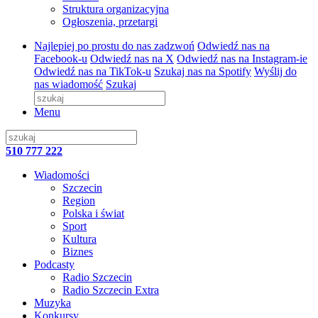
Struktura organizacyjna
Ogłoszenia, przetargi
Najlepiej po prostu do nas zadzwoń
Odwiedź nas na
Facebook-u
Odwiedź nas na X
Odwiedź nas na Instagram-ie
Odwiedź nas na TikTok-u
Szukaj nas na Spotify
Wyślij do
nas wiadomość
Szukaj
Menu
510 777 222
Wiadomości
Szczecin
Region
Polska i świat
Sport
Kultura
Biznes
Podcasty
Radio Szczecin
Radio Szczecin Extra
Muzyka
Konkursy