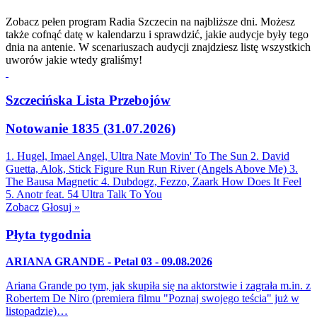
Zobacz pełen program Radia Szczecin na najbliższe dni. Możesz
także cofnąć datę w kalendarzu i sprawdzić, jakie audycje były tego
dnia na antenie. W scenariuszach audycji znajdziesz listę wszystkich
uworów jakie wtedy graliśmy!
Szczecińska Lista Przebojów
Notowanie 1835 (31.07.2026)
1. Hugel, Imael Angel, Ultra Nate
Movin' To The Sun
2. David
Guetta, Alok, Stick Figure
Run Run River (Angels Above Me)
3.
The Bausa
Magnetic
4. Dubdogz, Fezzo, Zaark
How Does It Feel
5. Anotr feat. 54 Ultra
Talk To You
Zobacz
Głosuj »
Płyta tygodnia
ARIANA GRANDE - Petal 03 - 09.08.2026
Ariana Grande po tym, jak skupiła się na aktorstwie i zagrała m.in. z
Robertem De Niro (premiera filmu "Poznaj swojego teścia" już w
listopadzie)…