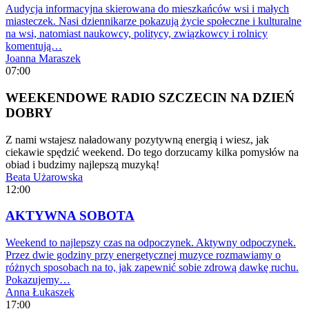
Audycja informacyjna skierowana do mieszkańców wsi i małych
miasteczek. Nasi dziennikarze pokazują życie społeczne i kulturalne
na wsi, natomiast naukowcy, politycy, związkowcy i rolnicy
komentują…
Joanna Maraszek
07:00
WEEKENDOWE RADIO SZCZECIN NA DZIEŃ
DOBRY
Z nami wstajesz naładowany pozytywną energią i wiesz, jak
ciekawie spędzić weekend. Do tego dorzucamy kilka pomysłów na
obiad i budzimy najlepszą muzyką!
Beata Użarowska
12:00
AKTYWNA SOBOTA
Weekend to najlepszy czas na odpoczynek. Aktywny odpoczynek.
Przez dwie godziny przy energetycznej muzyce rozmawiamy o
różnych sposobach na to, jak zapewnić sobie zdrową dawkę ruchu.
Pokazujemy…
Anna Łukaszek
17:00