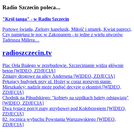
Radio Szczecin poleca...
"Król tanga" - w Radiu Szczecin
Portowe światła, Zielony kapelusik, Miłość i smutek, Kwiat paproci,
Czy pamiętasz tę noc w Zakopanem - to jedne z wielu utworów
Tadeusza Millera…
radioszczecin.tv
Plac Orła Białego w przebudowie. Szczecinianie widzą głównie
beton [WIDEO, ZDJĘCIA]
Zmiany drogowe na ulicy Andersena [WIDEO, ZDJĘCIA]
Pękający budynek przy ul. Hożej w coraz gorszym stanie.
Mieszkańcy: nadzór może podjąć decyzję o eksmisji [WIDEO,
ZDJĘCIA]
Chodnik na Piłsudskiego: "kobiety na szpilkach balety odstawiają"
[WIDEO, ZDJĘCIA]
Dwa tysiące porcji zupy grzybowej pod Kołobrzegiem [WIDEO,
ZDJECIA]
82. rocznica wybuchu Powstania Warszawskiego [WIDEO,
ZDJĘCIA]