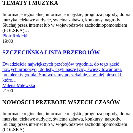
TEMATY I MUZYKA
Informacje regionalne, informacje miejskie, prognoza pogody, dobra
muzyka, ciekawe audycje, świetna zabawa, konkursy, nagrody.
Słuchaj przez internet lub w województwie zachodniopomorskiem
(POLSKA)…
Piotr Rokicki
19:00
SZCZECIŃSKA LISTA PRZEBOJÓW
Dwadzieścia największych przebojów tygodnia, do tego garść
nowych propozycji do listy, czyli nasze typy, świeży towar oraz
premiera tygodnia! Sprawdzamy poczekalnię, a w niej piosenki,
które…
Milena Milewska
21:00
NOWOŚCI I PRZEBOJE WSZECH CZASÓW
Informacje regionalne, informacje miejskie, prognoza pogody, dobra
muzyka, ciekawe audycje, świetna zabawa, konkursy, nagrody.
Słuchaj przez internet lub w województwie zachodniopomorskiem
(POLSKA)…