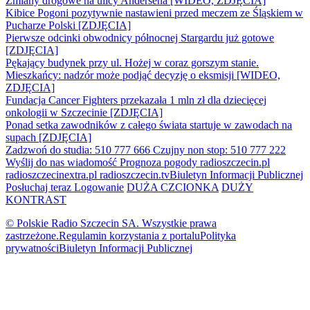
Zmiany drogowe na ulicy Andersena [WIDEO, ZDJĘCIA]
Kibice Pogoni pozytywnie nastawieni przed meczem ze Śląskiem w
Pucharze Polski [ZDJĘCIA]
Pierwsze odcinki obwodnicy północnej Stargardu już gotowe
[ZDJĘCIA]
Pękający budynek przy ul. Hożej w coraz gorszym stanie.
Mieszkańcy: nadzór może podjąć decyzję o eksmisji [WIDEO,
ZDJĘCIA]
Fundacja Cancer Fighters przekazała 1 mln zł dla dziecięcej
onkologii w Szczecinie [ZDJĘCIA]
Ponad setka zawodników z całego świata startuje w zawodach na
supach [ZDJĘCIA]
Zadzwoń do studia: 510 777 666
Czujny non stop: 510 777 222
Wyślij do nas wiadomość
Prognoza pogody
radioszczecin.pl
radioszczecinextra.pl
radioszczecin.tv
Biuletyn Informacji Publicznej
Posłuchaj teraz
Logowanie
DUŻA CZCIONKA
DUŻY
KONTRAST
© Polskie Radio Szczecin SA. Wszystkie prawa
zastrzeżone.
Regulamin korzystania z portalu
Polityka
prywatności
Biuletyn Informacji Publicznej