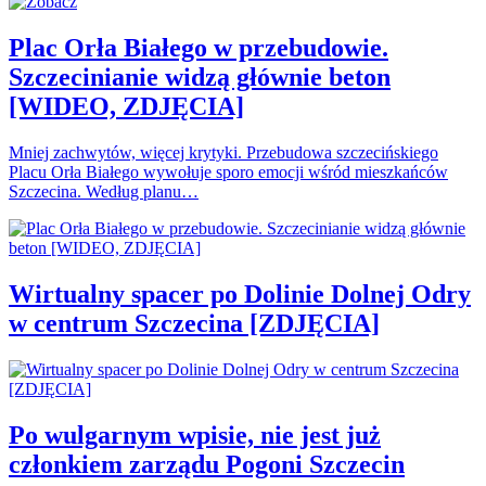
Plac Orła Białego w przebudowie.
Szczecinianie widzą głównie beton
[WIDEO, ZDJĘCIA]
Mniej zachwytów, więcej krytyki. Przebudowa szczecińskiego
Placu Orła Białego wywołuje sporo emocji wśród mieszkańców
Szczecina. Według planu…
Wirtualny spacer po Dolinie Dolnej Odry
w centrum Szczecina [ZDJĘCIA]
Po wulgarnym wpisie, nie jest już
członkiem zarządu Pogoni Szczecin