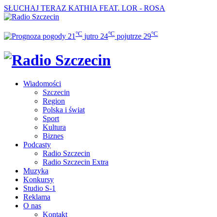
SŁUCHAJ TERAZ
KATHIA FEAT. LOR - ROSA
°C
°C
°C
21
jutro
24
pojutrze
29
Wiadomości
Szczecin
Region
Polska i świat
Sport
Kultura
Biznes
Podcasty
Radio Szczecin
Radio Szczecin Extra
Muzyka
Konkursy
Studio S-1
Reklama
O nas
Kontakt