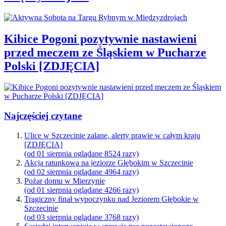
Kibice Pogoni pozytywnie nastawieni
przed meczem ze Śląskiem w Pucharze
Polski [ZDJĘCIA]
Najczęściej czytane
Ulice w Szczecinie zalane, alerty prawie w całym kraju
[ZDJĘCIA]
(od 01 sierpnia oglądane 8524 razy)
Akcja ratunkowa na jeziorze Głębokim w Szczecinie
(od 02 sierpnia oglądane 4964 razy)
Pożar domu w Mierzynie
(od 01 sierpnia oglądane 4266 razy)
Tragiczny finał wypoczynku nad Jeziorem Głębokie w
Szczecinie
(od 03 sierpnia oglądane 3768 razy)