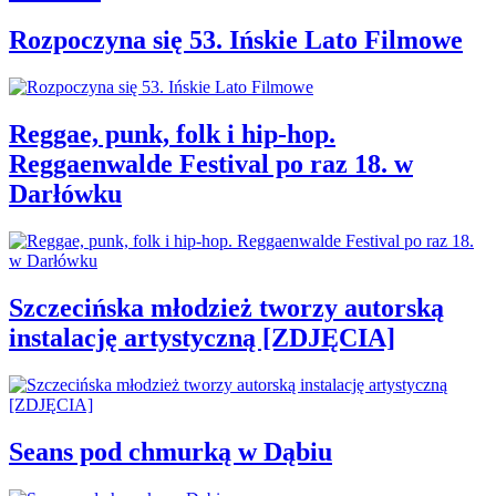
Rozpoczyna się 53. Ińskie Lato Filmowe
Reggae, punk, folk i hip-hop.
Reggaenwalde Festival po raz 18. w
Darłówku
Szczecińska młodzież tworzy autorską
instalację artystyczną [ZDJĘCIA]
Seans pod chmurką w Dąbiu