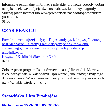
Informacje regionalne, informacje miejskie, prognoza pogody, dobra
muzyka, ciekawe audycje, świetna zabawa, konkursy, nagrody.
Słuchaj przez internet lub w województwie zachodniopomorskiem
(POLSKA)…
01:00
CZAS REAKCJI
Powtórka wczorajszej audycji. To jest audycja, którą współtworzą
nasi Słuchacze. Telefony i maile dotyczące absurdów dnia
codziennego, niesprawiedliwości czy błędnych decyzji
urzędników…
Krzysztof Kukliński
Sławomir Orlik
02:00
Zobacz pełen program Radia Szczecin na najbliższe dni. Możesz
także cofnąć datę w kalendarzu i sprawdzić, jakie audycje były tego
dnia na antenie. W scenariuszach audycji znajdziesz listę wszystkich
uworów jakie wtedy graliśmy!
Szczecińska Lista Przebojów
Notowanie 1836 (07.08.2026)