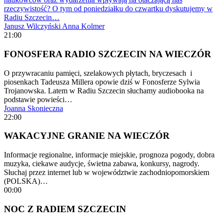
rzeczywistość? O tym od poniedziałku do czwartku dyskutujemy w
Radiu Szczecin…
Janusz Wilczyński
Anna Kolmer
21:00
FONOSFERA RADIO SZCZECIN NA WIECZÓR
O przywracaniu pamięci, szelakowych płytach, bryczesach i
piosenkach Tadeusza Millera opowie dziś w Fonosferze Sylwia
Trojanowska. Latem w Radiu Szczecin słuchamy audiobooka na
podstawie powieści…
Joanna Skonieczna
22:00
WAKACYJNE GRANIE NA WIECZÓR
Informacje regionalne, informacje miejskie, prognoza pogody, dobra
muzyka, ciekawe audycje, świetna zabawa, konkursy, nagrody.
Słuchaj przez internet lub w województwie zachodniopomorskiem
(POLSKA)…
00:00
NOC Z RADIEM SZCZECIN