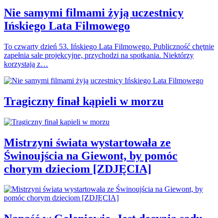
Nie samymi filmami żyją uczestnicy
Ińskiego Lata Filmowego
To czwarty dzień 53. Ińskiego Lata Filmowego. Publiczność chętnie
zapełnia sale projekcyjne, przychodzi na spotkania. Niektórzy
korzystają z…
Tragiczny finał kąpieli w morzu
Mistrzyni świata wystartowała ze
Świnoujścia na Giewont, by pomóc
chorym dzieciom [ZDJĘCIA]