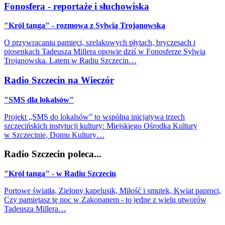
Fonosfera - reportaże i słuchowiska
"Król tanga" - rozmowa z Sylwią Trojanowską
O przywracaniu pamięci, szelakowych płytach, bryczesach i
piosenkach Tadeusza Millera opowie dziś w Fonosferze Sylwia
Trojanowska. Latem w Radiu Szczecin…
Radio Szczecin na Wieczór
"SMS dla lokalsów"
Projekt „SMS do lokalsów” to wspólna inicjatywa trzech
szczecińskich instytucji kultury: Miejskiego Ośrodka Kultury
w Szczecinie, Domu Kultury…
Radio Szczecin poleca...
"Król tanga" - w Radiu Szczecin
Portowe światła, Zielony kapelusik, Miłość i smutek, Kwiat paproci,
Czy pamiętasz tę noc w Zakopanem - to jedne z wielu utworów
Tadeusza Millera…