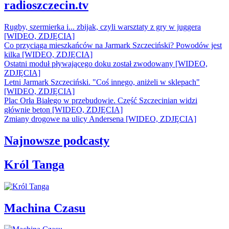
radioszczecin.tv
Rugby, szermierka i... zbijak, czyli warsztaty z gry w juggera
[WIDEO, ZDJĘCIA]
Co przyciąga mieszkańców na Jarmark Szczeciński? Powodów jest
kilka [WIDEO, ZDJĘCIA]
Ostatni moduł pływającego doku został zwodowany [WIDEO,
ZDJĘCIA]
Letni Jarmark Szczeciński. "Coś innego, aniżeli w sklepach"
[WIDEO, ZDJĘCIA]
Plac Orła Białego w przebudowie. Część Szczecinian widzi
głównie beton [WIDEO, ZDJĘCIA]
Zmiany drogowe na ulicy Andersena [WIDEO, ZDJĘCIA]
Najnowsze podcasty
Król Tanga
Machina Czasu