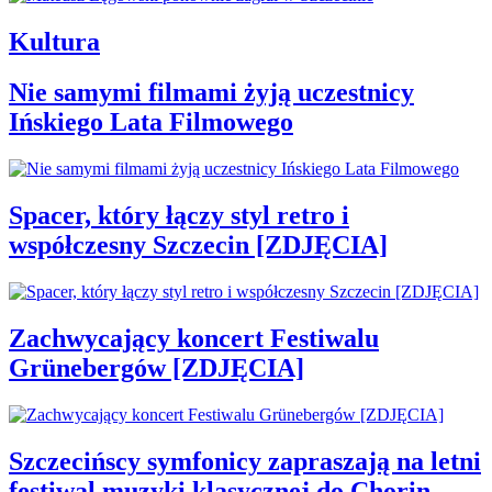
Kultura
Nie samymi filmami żyją uczestnicy
Ińskiego Lata Filmowego
Spacer, który łączy styl retro i
współczesny Szczecin [ZDJĘCIA]
Zachwycający koncert Festiwalu
Grünebergów [ZDJĘCIA]
Szczecińscy symfonicy zapraszają na letni
festiwal muzyki klasycznej do Chorin