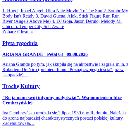
1. Hugel, Imael Angel, Ultra Nate
Movin' To The Sun
2. Sombr
My
Body Isn't Ready
3. David Guetta, Alok, Stick Figure
Run Run
River (Angels Above Me)
4. DJ Goja, Jason Derulo, Melody
Mi
Chico
5. Temper City
Self Aware
Zobacz
Głosuj »
Płyta tygodnia
ARIANA GRANDE - Petal 03 - 09.08.2026
Ariana Grande po tym, jak skupiła się na aktorstwie i zagrała m.in. z
Robertem De Niro (premiera filmu "Poznaj swojego teścia" już w
listopadzie)…
Trochę Kultury
"Bo ja mam swój intymny mały świat". Wspomnienie o Idze
Cembrzyńskiej
Iga Cembrzyńska urodziła się 2 lipca 1939 r. w Radomiu. Należała
do grona najbardziej charakterystycznych postaci polskiej kultury.
Zadebiutowała…