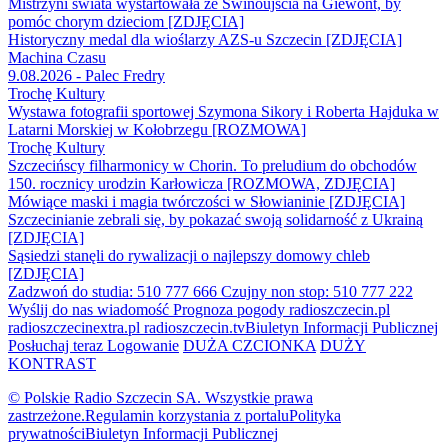
Mistrzyni świata wystartowała ze Świnoujścia na Giewont, by
pomóc chorym dzieciom [ZDJĘCIA]
Historyczny medal dla wioślarzy AZS-u Szczecin [ZDJĘCIA]
Machina Czasu
9.08.2026 - Palec Fredry
Trochę Kultury
Wystawa fotografii sportowej Szymona Sikory i Roberta Hajduka w
Latarni Morskiej w Kołobrzegu [ROZMOWA]
Trochę Kultury
Szczecińscy filharmonicy w Chorin. To preludium do obchodów
150. rocznicy urodzin Karłowicza [ROZMOWA, ZDJĘCIA]
Mówiące maski i magia twórczości w Słowianinie [ZDJĘCIA]
Szczecinianie zebrali się, by pokazać swoją solidarność z Ukrainą
[ZDJĘCIA]
Sąsiedzi stanęli do rywalizacji o najlepszy domowy chleb
[ZDJĘCIA]
Zadzwoń do studia: 510 777 666
Czujny non stop: 510 777 222
Wyślij do nas wiadomość
Prognoza pogody
radioszczecin.pl
radioszczecinextra.pl
radioszczecin.tv
Biuletyn Informacji Publicznej
Posłuchaj teraz
Logowanie
DUŻA CZCIONKA
DUŻY
KONTRAST
© Polskie Radio Szczecin SA. Wszystkie prawa
zastrzeżone.
Regulamin korzystania z portalu
Polityka
prywatności
Biuletyn Informacji Publicznej