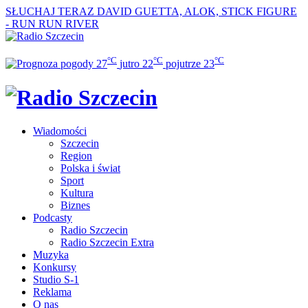
SŁUCHAJ TERAZ
DAVID GUETTA, ALOK, STICK FIGURE
- RUN RUN RIVER
°C
°C
°C
27
jutro
22
pojutrze
23
Wiadomości
Szczecin
Region
Polska i świat
Sport
Kultura
Biznes
Podcasty
Radio Szczecin
Radio Szczecin Extra
Muzyka
Konkursy
Studio S-1
Reklama
O nas