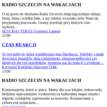
RADIO SZCZECIN NA WAKACJACH
O tej porze do słuchania Radia Szczecin dołączają kolejne sklepy,
firmy, biura i wielkie hale, a my robimy wszystko żeby Wam się
przyjemniej pracowało. Gramy przeboje przy których czas
szybciej…
SŁUCHAJ TERAZ
Grzegorz Lament
12:00
CZAS REAKCJI
To jest audycja, którą współtworzą nasi Słuchacze. Telefony i maile
dotyczące absurdów dnia codziennego, niesprawiedliwości czy
błędnych decyzji urzędników, inspirują nas do reakcji i czynienia…
Krzysztof Kukliński
Sławomir Orlik
13:00
RADIO SZCZECIN NA WAKACJACH
Kontynuujemy dzień w pracy. Mamy dla was lokalne ciekawostki,
śledzimy najważniejsze wydarzenia na kulturalnej mapie miasta i
regionu, rozdajemy zaproszenia na koncerty. Rozmawiamy z
ciekawymi postaciami…
Anna Łukaszek