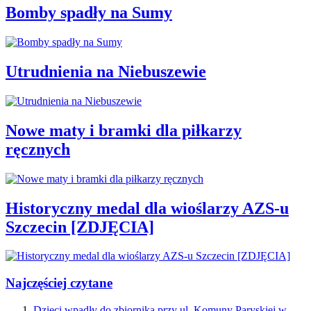
Bomby spadły na Sumy
Utrudnienia na Niebuszewie
Nowe maty i bramki dla piłkarzy
ręcznych
Historyczny medal dla wioślarzy AZS-u
Szczecin [ZDJĘCIA]
Najczęściej czytane
Dzieci wpadły do zbiornika przy ul. Komuny Paryskiej w