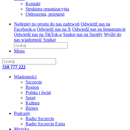
Kontakt
Struktura organizacyjna
Ogłoszenia, przetargi
Najlepiej po prostu do nas zadzwoń
Odwiedź nas na
Facebook-u
Odwiedź nas na X
Odwiedź nas na Instagram-ie
Odwiedź nas na TikTok-u
Szukaj nas na Spotify
Wyślij do
nas wiadomość
Szukaj
Menu
510 777 222
Wiadomości
Szczecin
Region
Polska i świat
Sport
Kultura
Biznes
Podcasty
Radio Szczecin
Radio Szczecin Extra
Muzyka