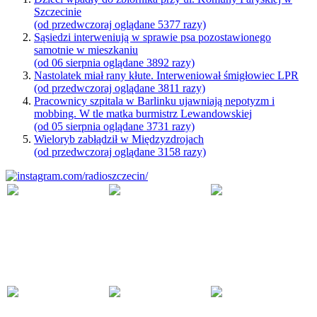
Szczecinie
(od przedwczoraj oglądane 5377 razy)
Sąsiedzi interweniują w sprawie psa pozostawionego
samotnie w mieszkaniu
(od 06 sierpnia oglądane 3892 razy)
Nastolatek miał rany kłute. Interweniował śmigłowiec LPR
(od przedwczoraj oglądane 3811 razy)
Pracownicy szpitala w Barlinku ujawniają nepotyzm i
mobbing. W tle matka burmistrz Lewandowskiej
(od 05 sierpnia oglądane 3731 razy)
Wieloryb zabłądził w Międzyzdrojach
(od przedwczoraj oglądane 3158 razy)